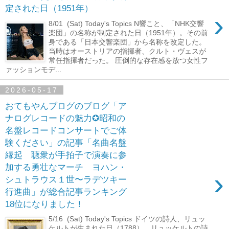
定された日（1951年）
›
8/01 (Sat) Today's Topics N響こと、「NHK交響
楽団」の名称が制定された日（1951年）。その前
身である「日本交響楽団」から名称を改定した。
当時はオーストリアの指揮者、クルト・ヴェスが
常任指揮者だった。 圧倒的な存在感を放つ女性フ
ァッションモデ...
2026-05-17
おてもやんブログのブログ「ア
ナログレコードの魅力✪昭和の
名盤レコードコンサートでご体
験ください」の記事「名曲名盤
縁起 聴衆が手拍子で演奏に参
加する勇壮なマーチ ヨハン・
›
シュトラウス１世〜ラデツキー
行進曲」が総合記事ランキング
18位になりました！
5/16 (Sat) Today's Topics ドイツの詩人、リュッ
ケルトが生まれた日（1788）。リュッケルトの詩