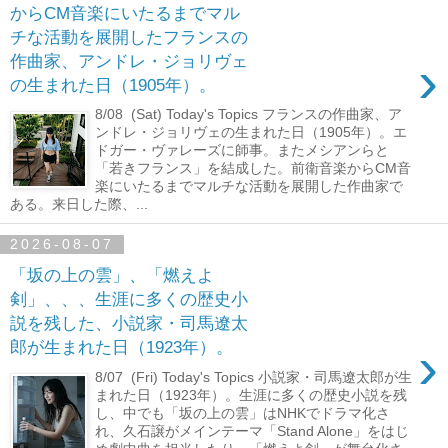
からCM音楽にいたるまでマル
チな活動を展開したフランスの
›
作曲家、アンドレ・ジョリヴェ
の生まれた日（1905年）。
8/08 (Sat) Today's Topics フランスの作曲家、ア
ンドレ・ジョリヴェの生まれた日（1905年）。エ
ドガー・ヴァレーズに師事。またメシアンらと
「若きフランス」を結成した。前衛音楽からCM音
楽にいたるまでマルチな活動を展開した作曲家で
ある。来日した際、...
2026-08-07
「坂の上の雲」、「燃えよ
剣」、、、生涯に多くの歴史小
説を残した、小説家・司馬遼太
›
郎が生まれた日（1923年）。
8/07 (Fri) Today's Topics 小説家・司馬遼太郎が生
まれた日（1923年）。生涯に多くの歴史小説を残
し、中でも「坂の上の雲」はNHKでドラマ化さ
れ、久石譲がメインテーマ「Stand Alone」をはじ