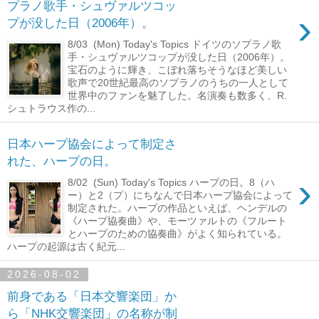
プラノ歌手・シュヴァルツコッ
›
プが没した日（2006年）。
8/03 (Mon) Today's Topics ドイツのソプラノ歌
手・シュヴァルツコップが没した日（2006年）。
宝石のように輝き、こぼれ落ちそうなほど美しい
歌声で20世紀最高のソプラノのうちの一人として
世界中のファンを魅了した。名演奏も数多く、R.
シュトラウス作の...
日本ハープ協会によって制定さ
れた、ハープの日。
›
8/02 (Sun) Today's Topics ハープの日。8（ハ
ー）と2（プ）にちなんで日本ハープ協会によって
制定された。ハープの作品といえば、ヘンデルの
《ハープ協奏曲》や、モーツァルトの《フルート
とハープのための協奏曲》がよく知られている。
ハープの起源は古く紀元...
2026-08-02
前身である「日本交響楽団」か
ら「NHK交響楽団」の名称が制