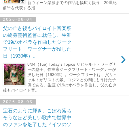
新ウィーン楽派までの作品を幅広く扱う、20世紀
前半を代表する指...
2026-08-04
父の亡き後もバイロイト音楽祭
の終身芸術監督に就任し、生涯
で19のオペラを作曲したジーク
フリート・ワーグナーが没した
›
日（1930年）。
8/04 (Tue) Today's Topics リヒャルト・ワーグナ
ーの息子、作曲家ジークフリート・ワーグナーが
没した日（1930年）。ジークフリートは、父リヒ
ャルトがリストの娘、コジマとの間にもうけた子
供である。生涯で19のオペラを作曲し、父の亡き
後もバイロイト音...
2026-08-03
宝石のように輝き、こぼれ落ち
そうなほど美しい歌声で世界中
のファンを魅了したドイツのソ