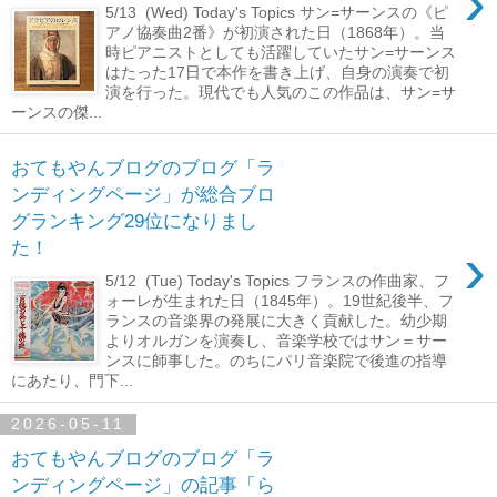
›
5/13 (Wed) Today's Topics サン=サーンスの《ピ
アノ協奏曲2番》が初演された日（1868年）。当
時ピアニストとしても活躍していたサン=サーンス
はたった17日で本作を書き上げ、自身の演奏で初
演を行った。現代でも人気のこの作品は、サン=サ
ーンスの傑...
おてもやんブログのブログ「ラ
ンディングページ」が総合ブロ
グランキング29位になりまし
›
た！
5/12 (Tue) Today's Topics フランスの作曲家、フ
ォーレが生まれた日（1845年）。19世紀後半、フ
ランスの音楽界の発展に大きく貢献した。幼少期
よりオルガンを演奏し、音楽学校ではサン＝サー
ンスに師事した。のちにパリ音楽院で後進の指導
にあたり、門下...
2026-05-11
おてもやんブログのブログ「ラ
ンディングページ」の記事「ら