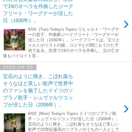
で19のオペラを作曲したジーク
フリート・ワーグナーが没した
›
日（1930年）。
8/04 (Tue) Today's Topics リヒャルト・ワーグナ
ーの息子、作曲家ジークフリート・ワーグナーが
没した日（1930年）。ジークフリートは、父リヒ
ャルトがリストの娘、コジマとの間にもうけた子
供である。生涯で19のオペラを作曲し、父の亡き
後もバイロイト音...
2026-08-03
宝石のように輝き、こぼれ落ち
そうなほど美しい歌声で世界中
のファンを魅了したドイツのソ
プラノ歌手・シュヴァルツコッ
›
プが没した日（2006年）。
8/03 (Mon) Today's Topics ドイツのソプラノ歌
手・シュヴァルツコップが没した日（2006年）。
宝石のように輝き、こぼれ落ちそうなほど美しい
歌声で20世紀最高のソプラノのうちの一人として