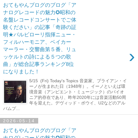
おてもやんブログのブログ「ア
ナログレコードの魅力✪昭和の
名盤レコードコンサートでご体
験ください」の記事「奇跡の証
明★バルビローリ指揮ニュー・
フィルハーモニア、ベイカー
›
マーラー・交響曲第５番、リュ
ッケルトの詩による５つの歌
曲」が総合記事ランキング8位
になりました！
5/15 (Fri) Today's Topics 音楽家、ブライアン・イ
ーノが生まれた日（1948年）。イーノといえば環
境音楽（アンビエント・ミュージック）のパイオ
ニア的存在であり、昨年2020年には音楽活動50周
年を迎えた。デヴィッド・ボウイ、U2などのアル
バムプ...
2026-05-14
おてもやんブログのブログ「ア
ナログレコードの魅力✪昭和の