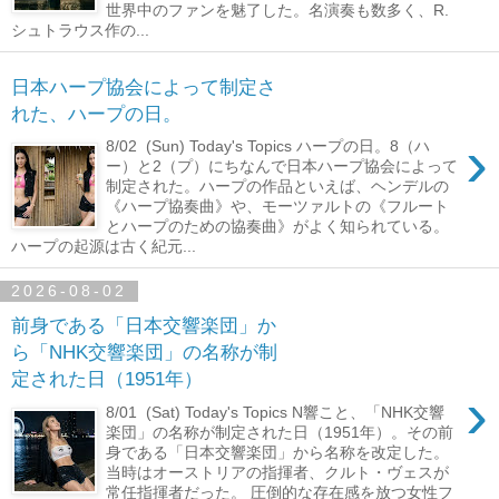
世界中のファンを魅了した。名演奏も数多く、R.
シュトラウス作の...
日本ハープ協会によって制定さ
れた、ハープの日。
›
8/02 (Sun) Today's Topics ハープの日。8（ハ
ー）と2（プ）にちなんで日本ハープ協会によって
制定された。ハープの作品といえば、ヘンデルの
《ハープ協奏曲》や、モーツァルトの《フルート
とハープのための協奏曲》がよく知られている。
ハープの起源は古く紀元...
2026-08-02
前身である「日本交響楽団」か
ら「NHK交響楽団」の名称が制
定された日（1951年）
›
8/01 (Sat) Today's Topics N響こと、「NHK交響
楽団」の名称が制定された日（1951年）。その前
身である「日本交響楽団」から名称を改定した。
当時はオーストリアの指揮者、クルト・ヴェスが
常任指揮者だった。 圧倒的な存在感を放つ女性フ