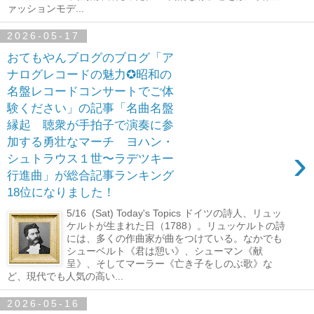
ァッションモデ...
2026-05-17
おてもやんブログのブログ「ア
ナログレコードの魅力✪昭和の
名盤レコードコンサートでご体
験ください」の記事「名曲名盤
縁起 聴衆が手拍子で演奏に参
加する勇壮なマーチ ヨハン・
›
シュトラウス１世〜ラデツキー
行進曲」が総合記事ランキング
18位になりました！
5/16 (Sat) Today's Topics ドイツの詩人、リュッ
ケルトが生まれた日（1788）。リュッケルトの詩
には、多くの作曲家が曲をつけている。なかでも
シューベルト《君は憩い》、シューマン《献
呈》、そしてマーラー《亡き子をしのぶ歌》な
ど、現代でも人気の高い...
2026-05-16