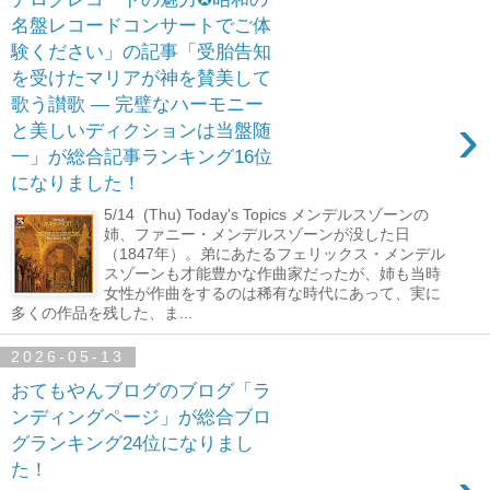
名盤レコードコンサートでご体
験ください」の記事「受胎告知
を受けたマリアが神を賛美して
歌う讃歌 ― 完璧なハーモニー
›
と美しいディクションは当盤随
一」が総合記事ランキング16位
になりました！
5/14 (Thu) Today's Topics メンデルスゾーンの
姉、ファニー・メンデルスゾーンが没した日
（1847年）。弟にあたるフェリックス・メンデル
スゾーンも才能豊かな作曲家だったが、姉も当時
女性が作曲をするのは稀有な時代にあって、実に
多くの作品を残した、ま...
2026-05-13
おてもやんブログのブログ「ラ
ンディングページ」が総合ブロ
グランキング24位になりまし
た！