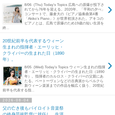
›
8/06 (Thu) Today's Topics 広島への原爆が投下さ
れてから76年を迎える。2020年、「平和の夕べ」
コンサートで、藤倉大の《ピアノ協奏曲第4番
「Akiko’s Piano」》が世界初演された。アキコの
ピアノとは、広島で原爆のため19歳の短い生涯を
終...
20世紀前半を代表するウィーン
生まれの指揮者・エーリッヒ・
クライバーの生まれた日（1890
›
年）。
8/05 (Wed) Today's Topics ウィーン生まれの指揮
者・エーリッヒ・クライバーの生まれた日（1890
年）。指揮者のカルロス・クライバーの父親にあ
たる。ベートーヴェンなどの古典派からベルクら
新ウィーン楽派までの作品を幅広く扱う、20世紀
前半を代表する指...
2026-08-04
父の亡き後もバイロイト音楽祭
の終身芸術監督に就任し、生涯