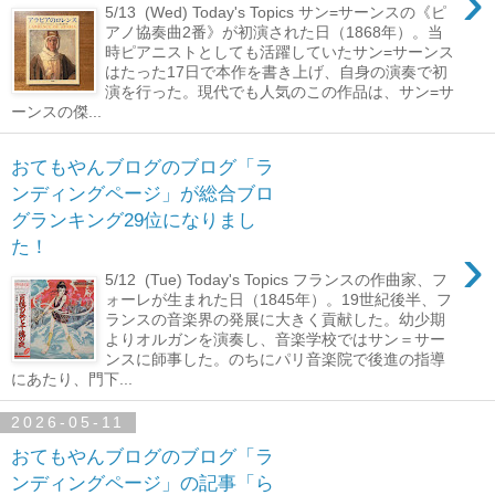
›
5/13 (Wed) Today's Topics サン=サーンスの《ピ
アノ協奏曲2番》が初演された日（1868年）。当
時ピアニストとしても活躍していたサン=サーンス
はたった17日で本作を書き上げ、自身の演奏で初
演を行った。現代でも人気のこの作品は、サン=サ
ーンスの傑...
おてもやんブログのブログ「ラ
ンディングページ」が総合ブロ
グランキング29位になりまし
›
た！
5/12 (Tue) Today's Topics フランスの作曲家、フ
ォーレが生まれた日（1845年）。19世紀後半、フ
ランスの音楽界の発展に大きく貢献した。幼少期
よりオルガンを演奏し、音楽学校ではサン＝サー
ンスに師事した。のちにパリ音楽院で後進の指導
にあたり、門下...
2026-05-11
おてもやんブログのブログ「ラ
ンディングページ」の記事「ら