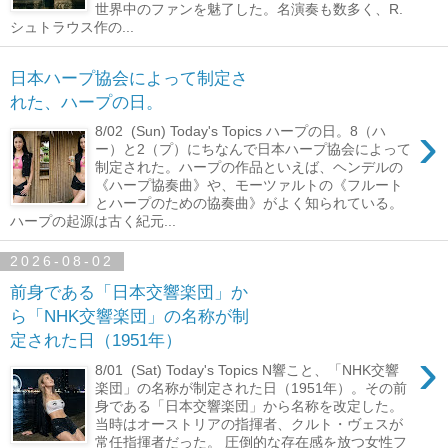
世界中のファンを魅了した。名演奏も数多く、R.
シュトラウス作の...
日本ハープ協会によって制定さ
れた、ハープの日。
›
8/02 (Sun) Today's Topics ハープの日。8（ハ
ー）と2（プ）にちなんで日本ハープ協会によって
制定された。ハープの作品といえば、ヘンデルの
《ハープ協奏曲》や、モーツァルトの《フルート
とハープのための協奏曲》がよく知られている。
ハープの起源は古く紀元...
2026-08-02
前身である「日本交響楽団」か
ら「NHK交響楽団」の名称が制
定された日（1951年）
›
8/01 (Sat) Today's Topics N響こと、「NHK交響
楽団」の名称が制定された日（1951年）。その前
身である「日本交響楽団」から名称を改定した。
当時はオーストリアの指揮者、クルト・ヴェスが
常任指揮者だった。 圧倒的な存在感を放つ女性フ