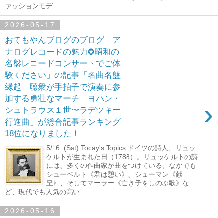
ァッションモデ...
2026-05-17
おてもやんブログのブログ「ア
ナログレコードの魅力✪昭和の
名盤レコードコンサートでご体
験ください」の記事「名曲名盤
縁起 聴衆が手拍子で演奏に参
加する勇壮なマーチ ヨハン・
›
シュトラウス１世〜ラデツキー
行進曲」が総合記事ランキング
18位になりました！
5/16 (Sat) Today's Topics ドイツの詩人、リュッ
ケルトが生まれた日（1788）。リュッケルトの詩
には、多くの作曲家が曲をつけている。なかでも
シューベルト《君は憩い》、シューマン《献
呈》、そしてマーラー《亡き子をしのぶ歌》な
ど、現代でも人気の高い...
2026-05-16