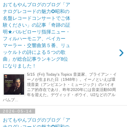
おてもやんブログのブログ「ア
ナログレコードの魅力✪昭和の
名盤レコードコンサートでご体
験ください」の記事「奇跡の証
明★バルビローリ指揮ニュー・
フィルハーモニア、ベイカー
›
マーラー・交響曲第５番、リュ
ッケルトの詩による５つの歌
曲」が総合記事ランキング8位
になりました！
5/15 (Fri) Today's Topics 音楽家、ブライアン・イ
ーノが生まれた日（1948年）。イーノといえば環
境音楽（アンビエント・ミュージック）のパイオ
ニア的存在であり、昨年2020年には音楽活動50周
年を迎えた。デヴィッド・ボウイ、U2などのアル
バムプ...
2026-05-14
おてもやんブログのブログ「ア
ナログレコードの魅力✪昭和の