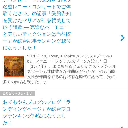
名盤レコードコンサートでご体
験ください」の記事「受胎告知
を受けたマリアが神を賛美して
歌う讃歌 ― 完璧なハーモニー
›
と美しいディクションは当盤随
一」が総合記事ランキング16位
になりました！
5/14 (Thu) Today's Topics メンデルスゾーンの
姉、ファニー・メンデルスゾーンが没した日
（1847年）。弟にあたるフェリックス・メンデル
スゾーンも才能豊かな作曲家だったが、姉も当時
女性が作曲をするのは稀有な時代にあって、実に
多くの作品を残した、ま...
2026-05-13
おてもやんブログのブログ「ラ
ンディングページ」が総合ブロ
グランキング24位になりまし
た！