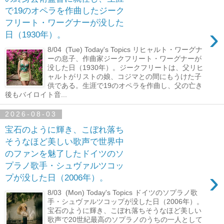
で19のオペラを作曲したジーク
フリート・ワーグナーが没した
›
日（1930年）。
8/04 (Tue) Today's Topics リヒャルト・ワーグナ
ーの息子、作曲家ジークフリート・ワーグナーが
没した日（1930年）。ジークフリートは、父リヒ
ャルトがリストの娘、コジマとの間にもうけた子
供である。生涯で19のオペラを作曲し、父の亡き
後もバイロイト音...
2026-08-03
宝石のように輝き、こぼれ落ち
そうなほど美しい歌声で世界中
のファンを魅了したドイツのソ
プラノ歌手・シュヴァルツコッ
›
プが没した日（2006年）。
8/03 (Mon) Today's Topics ドイツのソプラノ歌
手・シュヴァルツコップが没した日（2006年）。
宝石のように輝き、こぼれ落ちそうなほど美しい
歌声で20世紀最高のソプラノのうちの一人として