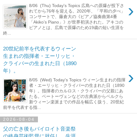
›
8/06 (Thu) Today's Topics 広島への原爆が投下さ
れてから76年を迎える。2020年、「平和の夕べ」
コンサートで、藤倉大の《ピアノ協奏曲第4番
「Akiko’s Piano」》が世界初演された。アキコの
ピアノとは、広島で原爆のため19歳の短い生涯を
終...
20世紀前半を代表するウィーン
生まれの指揮者・エーリッヒ・
クライバーの生まれた日（1890
›
年）。
8/05 (Wed) Today's Topics ウィーン生まれの指揮
者・エーリッヒ・クライバーの生まれた日（1890
年）。指揮者のカルロス・クライバーの父親にあ
たる。ベートーヴェンなどの古典派からベルクら
新ウィーン楽派までの作品を幅広く扱う、20世紀
前半を代表する指...
2026-08-04
父の亡き後もバイロイト音楽祭
の終身芸術監督に就任し、生涯