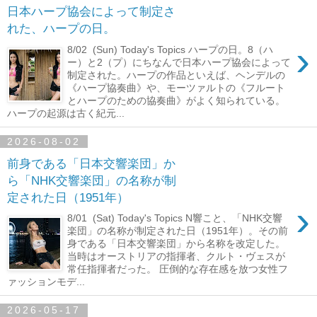
日本ハープ協会によって制定さ
れた、ハープの日。
›
8/02 (Sun) Today's Topics ハープの日。8（ハ
ー）と2（プ）にちなんで日本ハープ協会によって
制定された。ハープの作品といえば、ヘンデルの
《ハープ協奏曲》や、モーツァルトの《フルート
とハープのための協奏曲》がよく知られている。
ハープの起源は古く紀元...
2026-08-02
前身である「日本交響楽団」か
ら「NHK交響楽団」の名称が制
定された日（1951年）
›
8/01 (Sat) Today's Topics N響こと、「NHK交響
楽団」の名称が制定された日（1951年）。その前
身である「日本交響楽団」から名称を改定した。
当時はオーストリアの指揮者、クルト・ヴェスが
常任指揮者だった。 圧倒的な存在感を放つ女性フ
ァッションモデ...
2026-05-17