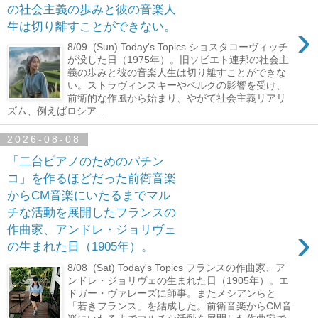
の社会主義の歩みと彼の音楽人
›
生は切り離すことができない。
8/09 (Sun) Today's Topics ショスタコーヴィッチ
が没した日（1975年）。旧ソビエト連邦の社会主
義の歩みと彼の音楽人生は切り離すことができな
い。ストラヴィンスキーやベルクの影響を受け、
前衛的な作風から始まり、やがて社会主義リアリ
ズム、例えばロシア...
2026-08-08
「二台ピアノのためのパチン
コ」を作るほどだった前衛音楽
からCM音楽にいたるまでマル
チな活動を展開したフランスの
›
作曲家、アンドレ・ジョリヴェ
の生まれた日（1905年）。
8/08 (Sat) Today's Topics フランスの作曲家、ア
ンドレ・ジョリヴェの生まれた日（1905年）。エ
ドガー・ヴァレーズに師事。またメシアンらと
「若きフランス」を結成した。前衛音楽からCM音