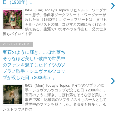
›
日（1930年）。
8/04 (Tue) Today's Topics リヒャルト・ワーグナ
ーの息子、作曲家ジークフリート・ワーグナーが
没した日（1930年）。ジークフリートは、父リヒ
ャルトがリストの娘、コジマとの間にもうけた子
供である。生涯で19のオペラを作曲し、父の亡き
後もバイロイト音...
2026-08-03
宝石のように輝き、こぼれ落ち
そうなほど美しい歌声で世界中
のファンを魅了したドイツのソ
プラノ歌手・シュヴァルツコッ
›
プが没した日（2006年）。
8/03 (Mon) Today's Topics ドイツのソプラノ歌
手・シュヴァルツコップが没した日（2006年）。
宝石のように輝き、こぼれ落ちそうなほど美しい
歌声で20世紀最高のソプラノのうちの一人として
世界中のファンを魅了した。名演奏も数多く、R.
シュトラウス作の...