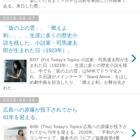
楽にいたるまでマルチな活動を展開した作曲家で
ある。来日した際、...
2026-08-07
「坂の上の雲」、「燃えよ
剣」、、、生涯に多くの歴史小
説を残した、小説家・司馬遼太
›
郎が生まれた日（1923年）。
8/07 (Fri) Today's Topics 小説家・司馬遼太郎が生
まれた日（1923年）。生涯に多くの歴史小説を残
し、中でも「坂の上の雲」はNHKでドラマ化さ
れ、久石譲がメインテーマ「Stand Alone」をはじ
め劇中曲を担当したり、「燃えよ剣」が舞台化さ
れた...
2026-08-06
広島への原爆が投下されてから
81年を迎える。
›
8/06 (Thu) Today's Topics 広島への原爆が投下さ
れてから76年を迎える。2020年、「平和の夕べ」
コンサートで、藤倉大の《ピアノ協奏曲第4番