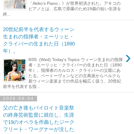
「Akiko’s Piano」》が世界初演された。アキコの
ピアノとは、広島で原爆のため19歳の短い生涯を
終...
20世紀前半を代表するウィーン
生まれの指揮者・エーリッヒ・
クライバーの生まれた日（1890
›
年）。
8/05 (Wed) Today's Topics ウィーン生まれの指揮
者・エーリッヒ・クライバーの生まれた日（1890
年）。指揮者のカルロス・クライバーの父親にあ
たる。ベートーヴェンなどの古典派からベルクら
新ウィーン楽派までの作品を幅広く扱う、20世紀
前半を代表する指...
2026-08-04
父の亡き後もバイロイト音楽祭
の終身芸術監督に就任し、生涯
で19のオペラを作曲したジーク
フリート・ワーグナーが没した