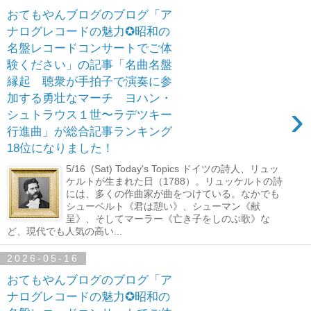
おてもやんブログのブログ「ア
ナログレコードの魅力✪昭和の
名盤レコードコンサートでご体
験ください」の記事「名曲名盤
縁起 聴衆が手拍子で演奏に参
加する勇壮なマーチ ヨハン・
›
シュトラウス１世〜ラデツキー
行進曲」が総合記事ランキング
18位になりました！
5/16 (Sat) Today's Topics ドイツの詩人、リュッ
ケルトが生まれた日（1788）。リュッケルトの詩
には、多くの作曲家が曲をつけている。なかでも
シューベルト《君は憩い》、シューマン《献
呈》、そしてマーラー《亡き子をしのぶ歌》な
ど、現代でも人気の高い...
2026-05-16
おてもやんブログのブログ「ア
ナログレコードの魅力✪昭和の