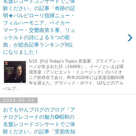
名盤レコードコンサートでご体
験ください」の記事「奇跡の証
明★バルビローリ指揮ニュー・
フィルハーモニア、ベイカー
›
マーラー・交響曲第５番、リュ
ッケルトの詩による５つの歌
曲」が総合記事ランキング8位
になりました！
5/15 (Fri) Today's Topics 音楽家、ブライアン・イ
ーノが生まれた日（1948年）。イーノといえば環
境音楽（アンビエント・ミュージック）のパイオ
ニア的存在であり、昨年2020年には音楽活動50周
年を迎えた。デヴィッド・ボウイ、U2などのアル
バムプ...
2026-05-14
おてもやんブログのブログ「ア
ナログレコードの魅力✪昭和の
名盤レコードコンサートでご体
験ください」の記事「受胎告知