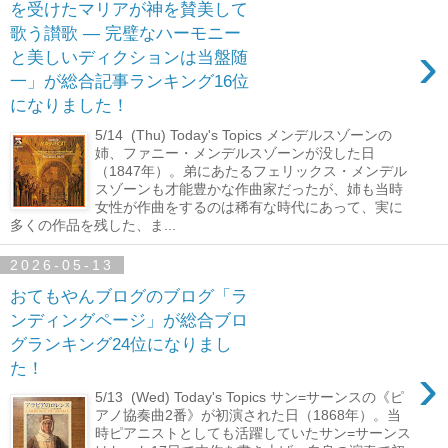
を受けたマリアが神を賛美して
歌う讃歌 ― 完璧なハーモニー
›
と美しいディクションは当盤随
一」が総合記事ランキング16位
になりました！
5/14 (Thu) Today's Topics メンデルスゾーンの
姉、ファニー・メンデルスゾーンが没した日
（1847年）。弟にあたるフェリックス・メンデル
スゾーンも才能豊かな作曲家だったが、姉も当時
女性が作曲をするのは稀有な時代にあって、実に
多くの作品を残した、ま...
2026-05-13
おてもやんブログのブログ「ラ
ンディングページ」が総合ブロ
グランキング24位になりまし
›
た！
5/13 (Wed) Today's Topics サン=サーンスの《ピ
アノ協奏曲2番》が初演された日（1868年）。当
時ピアニストとしても活躍していたサン=サーンス