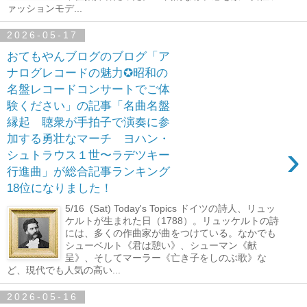
ァッションモデ...
2026-05-17
おてもやんブログのブログ「ア
ナログレコードの魅力✪昭和の
名盤レコードコンサートでご体
験ください」の記事「名曲名盤
縁起 聴衆が手拍子で演奏に参
加する勇壮なマーチ ヨハン・
›
シュトラウス１世〜ラデツキー
行進曲」が総合記事ランキング
18位になりました！
5/16 (Sat) Today's Topics ドイツの詩人、リュッ
ケルトが生まれた日（1788）。リュッケルトの詩
には、多くの作曲家が曲をつけている。なかでも
シューベルト《君は憩い》、シューマン《献
呈》、そしてマーラー《亡き子をしのぶ歌》な
ど、現代でも人気の高い...
2026-05-16