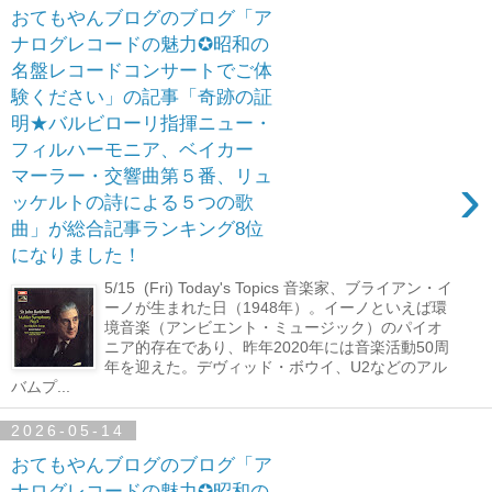
おてもやんブログのブログ「ア
ナログレコードの魅力✪昭和の
名盤レコードコンサートでご体
験ください」の記事「奇跡の証
明★バルビローリ指揮ニュー・
フィルハーモニア、ベイカー
›
マーラー・交響曲第５番、リュ
ッケルトの詩による５つの歌
曲」が総合記事ランキング8位
になりました！
5/15 (Fri) Today's Topics 音楽家、ブライアン・イ
ーノが生まれた日（1948年）。イーノといえば環
境音楽（アンビエント・ミュージック）のパイオ
ニア的存在であり、昨年2020年には音楽活動50周
年を迎えた。デヴィッド・ボウイ、U2などのアル
バムプ...
2026-05-14
おてもやんブログのブログ「ア
ナログレコードの魅力✪昭和の