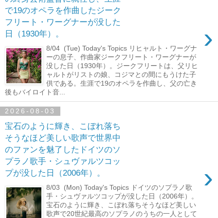
で19のオペラを作曲したジーク
フリート・ワーグナーが没した
›
日（1930年）。
8/04 (Tue) Today's Topics リヒャルト・ワーグナ
ーの息子、作曲家ジークフリート・ワーグナーが
没した日（1930年）。ジークフリートは、父リヒ
ャルトがリストの娘、コジマとの間にもうけた子
供である。生涯で19のオペラを作曲し、父の亡き
後もバイロイト音...
2026-08-03
宝石のように輝き、こぼれ落ち
そうなほど美しい歌声で世界中
のファンを魅了したドイツのソ
プラノ歌手・シュヴァルツコッ
›
プが没した日（2006年）。
8/03 (Mon) Today's Topics ドイツのソプラノ歌
手・シュヴァルツコップが没した日（2006年）。
宝石のように輝き、こぼれ落ちそうなほど美しい
歌声で20世紀最高のソプラノのうちの一人として