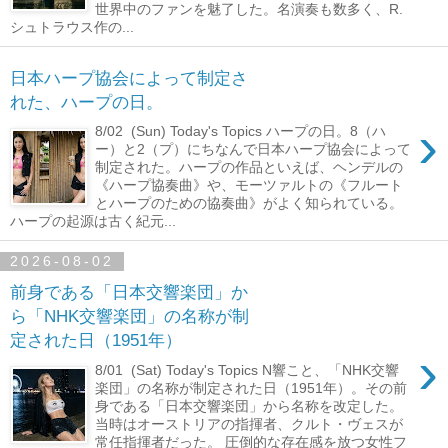
世界中のファンを魅了した。名演奏も数多く、R.
シュトラウス作の...
日本ハープ協会によって制定さ
れた、ハープの日。
›
8/02 (Sun) Today's Topics ハープの日。8（ハ
ー）と2（プ）にちなんで日本ハープ協会によって
制定された。ハープの作品といえば、ヘンデルの
《ハープ協奏曲》や、モーツァルトの《フルート
とハープのための協奏曲》がよく知られている。
ハープの起源は古く紀元...
2026-08-02
前身である「日本交響楽団」か
ら「NHK交響楽団」の名称が制
定された日（1951年）
›
8/01 (Sat) Today's Topics N響こと、「NHK交響
楽団」の名称が制定された日（1951年）。その前
身である「日本交響楽団」から名称を改定した。
当時はオーストリアの指揮者、クルト・ヴェスが
常任指揮者だった。 圧倒的な存在感を放つ女性フ