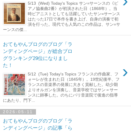
›
5/13 (Wed) Today's Topics サン=サーンスの《ピ
アノ協奏曲2番》が初演された日（1868年）。当
時ピアニストとしても活躍していたサン=サーンス
はたった17日で本作を書き上げ、自身の演奏で初
演を行った。現代でも人気のこの作品は、サン=サ
ーンスの傑...
おてもやんブログのブログ「ラ
ンディングページ」が総合ブロ
グランキング29位になりまし
›
た！
5/12 (Tue) Today's Topics フランスの作曲家、フ
ォーレが生まれた日（1845年）。19世紀後半、フ
ランスの音楽界の発展に大きく貢献した。幼少期
よりオルガンを演奏し、音楽学校ではサン＝サー
ンスに師事した。のちにパリ音楽院で後進の指導
にあたり、門下...
2026-05-11
おてもやんブログのブログ「ラ
ンディングページ」の記事「ら