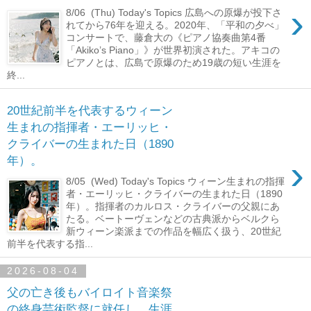
›
8/06 (Thu) Today's Topics 広島への原爆が投下さ
れてから76年を迎える。2020年、「平和の夕べ」
コンサートで、藤倉大の《ピアノ協奏曲第4番
「Akiko’s Piano」》が世界初演された。アキコの
ピアノとは、広島で原爆のため19歳の短い生涯を
終...
20世紀前半を代表するウィーン
生まれの指揮者・エーリッヒ・
クライバーの生まれた日（1890
›
年）。
8/05 (Wed) Today's Topics ウィーン生まれの指揮
者・エーリッヒ・クライバーの生まれた日（1890
年）。指揮者のカルロス・クライバーの父親にあ
たる。ベートーヴェンなどの古典派からベルクら
新ウィーン楽派までの作品を幅広く扱う、20世紀
前半を代表する指...
2026-08-04
父の亡き後もバイロイト音楽祭
の終身芸術監督に就任し、生涯