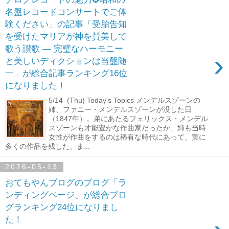
名盤レコードコンサートでご体
験ください」の記事「受胎告知
を受けたマリアが神を賛美して
歌う讃歌 ― 完璧なハーモニー
›
と美しいディクションは当盤随
一」が総合記事ランキング16位
になりました！
5/14 (Thu) Today's Topics メンデルスゾーンの
姉、ファニー・メンデルスゾーンが没した日
（1847年）。弟にあたるフェリックス・メンデル
スゾーンも才能豊かな作曲家だったが、姉も当時
女性が作曲をするのは稀有な時代にあって、実に
多くの作品を残した、ま...
2026-05-13
おてもやんブログのブログ「ラ
ンディングページ」が総合ブロ
グランキング24位になりまし
た！