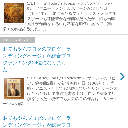
5/14 (Thu) Today's Topics メンデルスゾーンの
姉、ファニー・メンデルスゾーンが没した日
（1847年）。弟にあたるフェリックス・メンデル
スゾーンも才能豊かな作曲家だったが、姉も当時
女性が作曲をするのは稀有な時代にあって、実に
多くの作品を残した、ま...
2026-05-13
おてもやんブログのブログ「ラ
ンディングページ」が総合ブロ
グランキング24位になりまし
›
た！
5/13 (Wed) Today's Topics サン=サーンスの《ピ
アノ協奏曲2番》が初演された日（1868年）。当
時ピアニストとしても活躍していたサン=サーンス
はたった17日で本作を書き上げ、自身の演奏で初
演を行った。現代でも人気のこの作品は、サン=サ
ーンスの傑...
おてもやんブログのブログ「ラ
ンディングページ」が総合ブロ