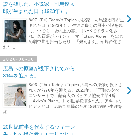
説を残した、小説家・司馬遼太
›
郎が生まれた日（1923年）。
8/07 (Fri) Today's Topics 小説家・司馬遼太郎が生
まれた日（1923年）。生涯に多くの歴史小説を残
し、中でも「坂の上の雲」はNHKでドラマ化さ
れ、久石譲がメインテーマ「Stand Alone」をはじ
め劇中曲を担当したり、「燃えよ剣」が舞台化さ
れた...
2026-08-06
広島への原爆が投下されてから
81年を迎える。
›
8/06 (Thu) Today's Topics 広島への原爆が投下さ
れてから76年を迎える。2020年、「平和の夕べ」
コンサートで、藤倉大の《ピアノ協奏曲第4番
「Akiko’s Piano」》が世界初演された。アキコの
ピアノとは、広島で原爆のため19歳の短い生涯を
終...
20世紀前半を代表するウィーン
生まれの指揮者・エーリッヒ・