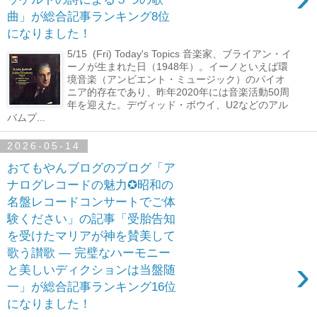
曲」が総合記事ランキング8位
になりました！
5/15 (Fri) Today's Topics 音楽家、ブライアン・イ
ーノが生まれた日（1948年）。イーノといえば環
境音楽（アンビエント・ミュージック）のパイオ
ニア的存在であり、昨年2020年には音楽活動50周
年を迎えた。デヴィッド・ボウイ、U2などのアル
バムプ...
2026-05-14
おてもやんブログのブログ「ア
ナログレコードの魅力✪昭和の
名盤レコードコンサートでご体
験ください」の記事「受胎告知
を受けたマリアが神を賛美して
歌う讃歌 ― 完璧なハーモニー
›
と美しいディクションは当盤随
一」が総合記事ランキング16位
になりました！