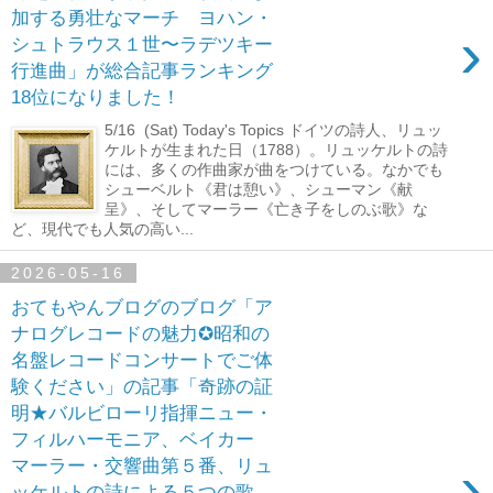
加する勇壮なマーチ ヨハン・
›
シュトラウス１世〜ラデツキー
行進曲」が総合記事ランキング
18位になりました！
5/16 (Sat) Today's Topics ドイツの詩人、リュッ
ケルトが生まれた日（1788）。リュッケルトの詩
には、多くの作曲家が曲をつけている。なかでも
シューベルト《君は憩い》、シューマン《献
呈》、そしてマーラー《亡き子をしのぶ歌》な
ど、現代でも人気の高い...
2026-05-16
おてもやんブログのブログ「ア
ナログレコードの魅力✪昭和の
名盤レコードコンサートでご体
験ください」の記事「奇跡の証
明★バルビローリ指揮ニュー・
フィルハーモニア、ベイカー
›
マーラー・交響曲第５番、リュ
ッケルトの詩による５つの歌