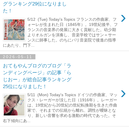
グランキング29位になりまし
›
た！
5/12 (Tue) Today's Topics フランスの作曲家、フ
ォーレが生まれた日（1845年）。19世紀後半、フ
ランスの音楽界の発展に大きく貢献した。幼少期
よりオルガンを演奏し、音楽学校ではサン＝サー
ンスに師事した。のちにパリ音楽院で後進の指導
にあたり、門下...
2026-05-11
おてもやんブログのブログ「ラ
ンディングページ」の記事「ら
じおー」が総合記事ランキング
›
25位になりました！
5/11 (Mon) Today's Topics ドイツの作曲家、マッ
クス・レーガーが没した日（1916年）。レーガー
は、19世紀から20世紀の世紀転換期を生きた作曲
家で、それまでの伝統から離れ、調性が曖昧とな
り、新しい音響を求める激動の時代であった。そ
右下傾向にあ...