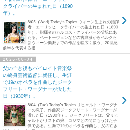
クライバーの生まれた日（1890
›
年）。
8/05 (Wed) Today's Topics ウィーン生まれの指揮
者・エーリッヒ・クライバーの生まれた日（1890
年）。指揮者のカルロス・クライバーの父親にあ
たる。ベートーヴェンなどの古典派からベルクら
新ウィーン楽派までの作品を幅広く扱う、20世紀
前半を代表する指...
2026-08-04
父の亡き後もバイロイト音楽祭
の終身芸術監督に就任し、生涯
で19のオペラを作曲したジーク
フリート・ワーグナーが没した
›
日（1930年）。
8/04 (Tue) Today's Topics リヒャルト・ワーグナ
ーの息子、作曲家ジークフリート・ワーグナーが
没した日（1930年）。ジークフリートは、父リヒ
ャルトがリストの娘、コジマとの間にもうけた子
供である。生涯で19のオペラを作曲し、父の亡き