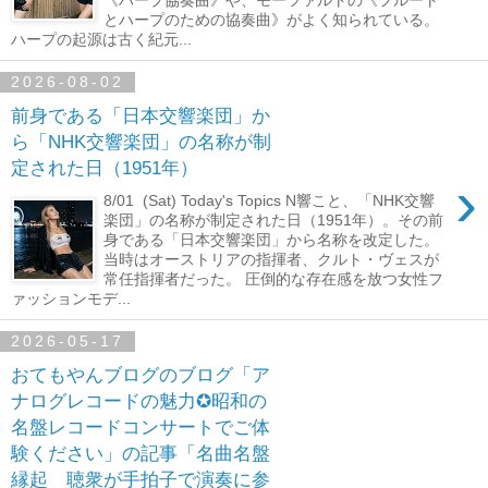
とハープのための協奏曲》がよく知られている。
ハープの起源は古く紀元...
2026-08-02
前身である「日本交響楽団」か
ら「NHK交響楽団」の名称が制
定された日（1951年）
›
8/01 (Sat) Today's Topics N響こと、「NHK交響
楽団」の名称が制定された日（1951年）。その前
身である「日本交響楽団」から名称を改定した。
当時はオーストリアの指揮者、クルト・ヴェスが
常任指揮者だった。 圧倒的な存在感を放つ女性フ
ァッションモデ...
2026-05-17
おてもやんブログのブログ「ア
ナログレコードの魅力✪昭和の
名盤レコードコンサートでご体
験ください」の記事「名曲名盤
縁起 聴衆が手拍子で演奏に参