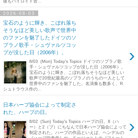
後もバイロイト音...
2026-08-03
宝石のように輝き、こぼれ落ち
そうなほど美しい歌声で世界中
のファンを魅了したドイツのソ
プラノ歌手・シュヴァルツコッ
›
プが没した日（2006年）。
8/03 (Mon) Today's Topics ドイツのソプラノ歌
手・シュヴァルツコップが没した日（2006年）。
宝石のように輝き、こぼれ落ちそうなほど美しい
歌声で20世紀最高のソプラノのうちの一人として
世界中のファンを魅了した。名演奏も数多く、R.
シュトラウス作の...
日本ハープ協会によって制定さ
れた、ハープの日。
›
8/02 (Sun) Today's Topics ハープの日。8（ハ
ー）と2（プ）にちなんで日本ハープ協会によって
制定された。ハープの作品といえば、ヘンデルの
《ハープ協奏曲》や、モーツァルトの《フルート