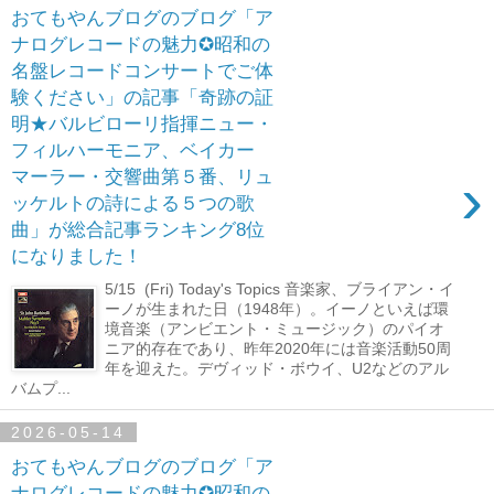
おてもやんブログのブログ「ア
ナログレコードの魅力✪昭和の
名盤レコードコンサートでご体
験ください」の記事「奇跡の証
明★バルビローリ指揮ニュー・
フィルハーモニア、ベイカー
›
マーラー・交響曲第５番、リュ
ッケルトの詩による５つの歌
曲」が総合記事ランキング8位
になりました！
5/15 (Fri) Today's Topics 音楽家、ブライアン・イ
ーノが生まれた日（1948年）。イーノといえば環
境音楽（アンビエント・ミュージック）のパイオ
ニア的存在であり、昨年2020年には音楽活動50周
年を迎えた。デヴィッド・ボウイ、U2などのアル
バムプ...
2026-05-14
おてもやんブログのブログ「ア
ナログレコードの魅力✪昭和の