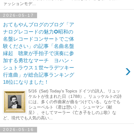
ァッションモデ...
2026-05-17
おてもやんブログのブログ「ア
ナログレコードの魅力✪昭和の
名盤レコードコンサートでご体
験ください」の記事「名曲名盤
縁起 聴衆が手拍子で演奏に参
加する勇壮なマーチ ヨハン・
›
シュトラウス１世〜ラデツキー
行進曲」が総合記事ランキング
18位になりました！
5/16 (Sat) Today's Topics ドイツの詩人、リュッ
ケルトが生まれた日（1788）。リュッケルトの詩
には、多くの作曲家が曲をつけている。なかでも
シューベルト《君は憩い》、シューマン《献
呈》、そしてマーラー《亡き子をしのぶ歌》な
ど、現代でも人気の高い...
2026-05-16