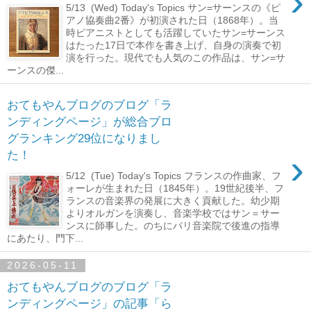
›
5/13 (Wed) Today's Topics サン=サーンスの《ピ
アノ協奏曲2番》が初演された日（1868年）。当
時ピアニストとしても活躍していたサン=サーンス
はたった17日で本作を書き上げ、自身の演奏で初
演を行った。現代でも人気のこの作品は、サン=サ
ーンスの傑...
おてもやんブログのブログ「ラ
ンディングページ」が総合ブロ
グランキング29位になりまし
›
た！
5/12 (Tue) Today's Topics フランスの作曲家、フ
ォーレが生まれた日（1845年）。19世紀後半、フ
ランスの音楽界の発展に大きく貢献した。幼少期
よりオルガンを演奏し、音楽学校ではサン＝サー
ンスに師事した。のちにパリ音楽院で後進の指導
にあたり、門下...
2026-05-11
おてもやんブログのブログ「ラ
ンディングページ」の記事「ら