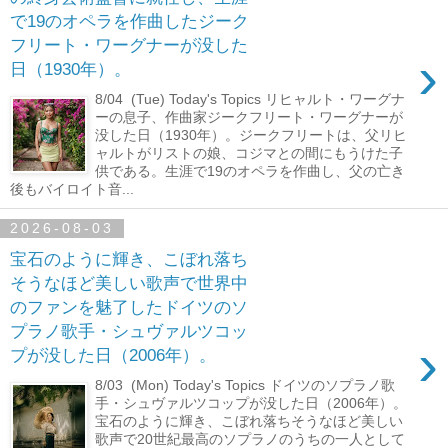
で19のオペラを作曲したジーク
フリート・ワーグナーが没した
›
日（1930年）。
8/04 (Tue) Today's Topics リヒャルト・ワーグナ
ーの息子、作曲家ジークフリート・ワーグナーが
没した日（1930年）。ジークフリートは、父リヒ
ャルトがリストの娘、コジマとの間にもうけた子
供である。生涯で19のオペラを作曲し、父の亡き
後もバイロイト音...
2026-08-03
宝石のように輝き、こぼれ落ち
そうなほど美しい歌声で世界中
のファンを魅了したドイツのソ
プラノ歌手・シュヴァルツコッ
›
プが没した日（2006年）。
8/03 (Mon) Today's Topics ドイツのソプラノ歌
手・シュヴァルツコップが没した日（2006年）。
宝石のように輝き、こぼれ落ちそうなほど美しい
歌声で20世紀最高のソプラノのうちの一人として