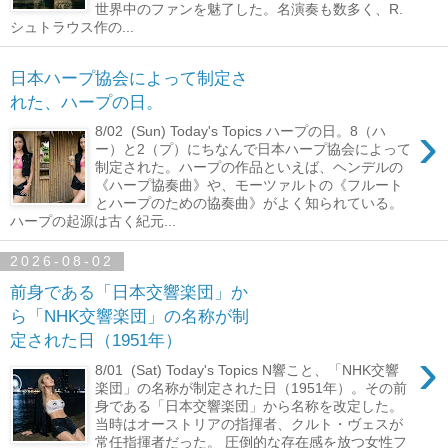
世界中のファンを魅了した。名演奏も数多く、R.
シュトラウス作の...
日本ハープ協会によって制定さ
れた、ハープの日。
›
8/02 (Sun) Today's Topics ハープの日。8（ハ
ー）と2（プ）にちなんで日本ハープ協会によって
制定された。ハープの作品といえば、ヘンデルの
《ハープ協奏曲》や、モーツァルトの《フルート
とハープのための協奏曲》がよく知られている。
ハープの起源は古く紀元...
2026-08-02
前身である「日本交響楽団」か
ら「NHK交響楽団」の名称が制
定された日（1951年）
›
8/01 (Sat) Today's Topics N響こと、「NHK交響
楽団」の名称が制定された日（1951年）。その前
身である「日本交響楽団」から名称を改定した。
当時はオーストリアの指揮者、クルト・ヴェスが
常任指揮者だった。 圧倒的な存在感を放つ女性フ