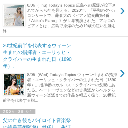
›
8/06 (Thu) Today's Topics 広島への原爆が投下さ
れてから76年を迎える。2020年、「平和の夕べ」
コンサートで、藤倉大の《ピアノ協奏曲第4番
「Akiko’s Piano」》が世界初演された。アキコの
ピアノとは、広島で原爆のため19歳の短い生涯を
終...
20世紀前半を代表するウィーン
生まれの指揮者・エーリッヒ・
クライバーの生まれた日（1890
›
年）。
8/05 (Wed) Today's Topics ウィーン生まれの指揮
者・エーリッヒ・クライバーの生まれた日（1890
年）。指揮者のカルロス・クライバーの父親にあ
たる。ベートーヴェンなどの古典派からベルクら
新ウィーン楽派までの作品を幅広く扱う、20世紀
前半を代表する指...
2026-08-04
父の亡き後もバイロイト音楽祭
の終身芸術監督に就任し、生涯