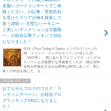
名盤レコードコンサートでご体
験ください」の記事「受胎告知
を受けたマリアが神を賛美して
歌う讃歌 ― 完璧なハーモニー
›
と美しいディクションは当盤随
一」が総合記事ランキング16位
になりました！
5/14 (Thu) Today's Topics メンデルスゾーンの
姉、ファニー・メンデルスゾーンが没した日
（1847年）。弟にあたるフェリックス・メンデル
スゾーンも才能豊かな作曲家だったが、姉も当時
女性が作曲をするのは稀有な時代にあって、実に
多くの作品を残した、ま...
2026-05-13
おてもやんブログのブログ「ラ
ンディングページ」が総合ブロ
グランキング24位になりまし
た！