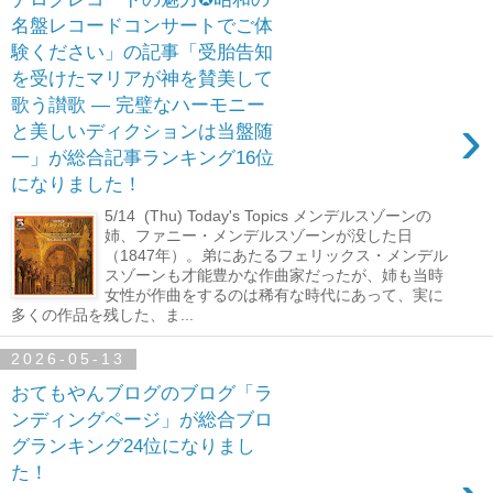
名盤レコードコンサートでご体
験ください」の記事「受胎告知
を受けたマリアが神を賛美して
歌う讃歌 ― 完璧なハーモニー
›
と美しいディクションは当盤随
一」が総合記事ランキング16位
になりました！
5/14 (Thu) Today's Topics メンデルスゾーンの
姉、ファニー・メンデルスゾーンが没した日
（1847年）。弟にあたるフェリックス・メンデル
スゾーンも才能豊かな作曲家だったが、姉も当時
女性が作曲をするのは稀有な時代にあって、実に
多くの作品を残した、ま...
2026-05-13
おてもやんブログのブログ「ラ
ンディングページ」が総合ブロ
グランキング24位になりまし
た！