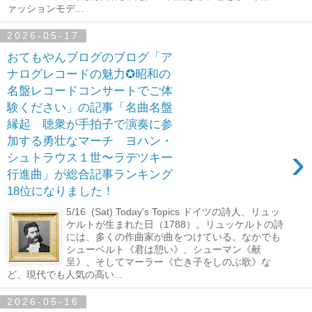
ァッションモデ...
2026-05-17
おてもやんブログのブログ「ア
ナログレコードの魅力✪昭和の
名盤レコードコンサートでご体
験ください」の記事「名曲名盤
縁起 聴衆が手拍子で演奏に参
加する勇壮なマーチ ヨハン・
›
シュトラウス１世〜ラデツキー
行進曲」が総合記事ランキング
18位になりました！
5/16 (Sat) Today's Topics ドイツの詩人、リュッ
ケルトが生まれた日（1788）。リュッケルトの詩
には、多くの作曲家が曲をつけている。なかでも
シューベルト《君は憩い》、シューマン《献
呈》、そしてマーラー《亡き子をしのぶ歌》な
ど、現代でも人気の高い...
2026-05-16