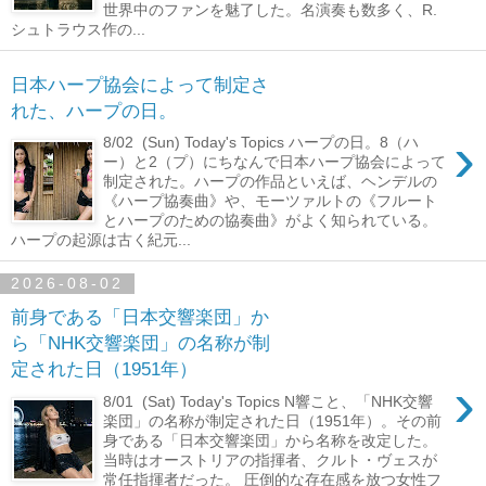
世界中のファンを魅了した。名演奏も数多く、R.
シュトラウス作の...
日本ハープ協会によって制定さ
れた、ハープの日。
›
8/02 (Sun) Today's Topics ハープの日。8（ハ
ー）と2（プ）にちなんで日本ハープ協会によって
制定された。ハープの作品といえば、ヘンデルの
《ハープ協奏曲》や、モーツァルトの《フルート
とハープのための協奏曲》がよく知られている。
ハープの起源は古く紀元...
2026-08-02
前身である「日本交響楽団」か
ら「NHK交響楽団」の名称が制
定された日（1951年）
›
8/01 (Sat) Today's Topics N響こと、「NHK交響
楽団」の名称が制定された日（1951年）。その前
身である「日本交響楽団」から名称を改定した。
当時はオーストリアの指揮者、クルト・ヴェスが
常任指揮者だった。 圧倒的な存在感を放つ女性フ