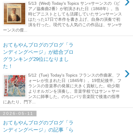
›
5/13 (Wed) Today's Topics サン=サーンスの《ピ
アノ協奏曲2番》が初演された日（1868年）。当
時ピアニストとしても活躍していたサン=サーンス
はたった17日で本作を書き上げ、自身の演奏で初
演を行った。現代でも人気のこの作品は、サン=サ
ーンスの傑...
おてもやんブログのブログ「ラ
ンディングページ」が総合ブロ
グランキング29位になりまし
›
た！
5/12 (Tue) Today's Topics フランスの作曲家、フ
ォーレが生まれた日（1845年）。19世紀後半、フ
ランスの音楽界の発展に大きく貢献した。幼少期
よりオルガンを演奏し、音楽学校ではサン＝サー
ンスに師事した。のちにパリ音楽院で後進の指導
にあたり、門下...
2026-05-11
おてもやんブログのブログ「ラ
ンディングページ」の記事「ら