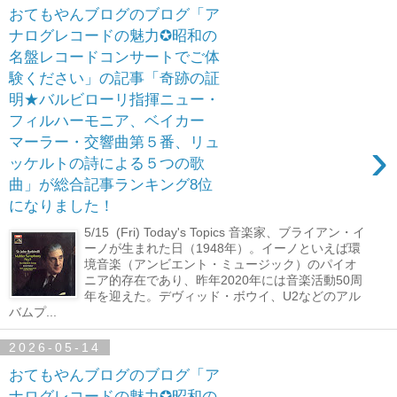
おてもやんブログのブログ「ア
ナログレコードの魅力✪昭和の
名盤レコードコンサートでご体
験ください」の記事「奇跡の証
明★バルビローリ指揮ニュー・
フィルハーモニア、ベイカー
›
マーラー・交響曲第５番、リュ
ッケルトの詩による５つの歌
曲」が総合記事ランキング8位
になりました！
5/15 (Fri) Today's Topics 音楽家、ブライアン・イ
ーノが生まれた日（1948年）。イーノといえば環
境音楽（アンビエント・ミュージック）のパイオ
ニア的存在であり、昨年2020年には音楽活動50周
年を迎えた。デヴィッド・ボウイ、U2などのアル
バムプ...
2026-05-14
おてもやんブログのブログ「ア
ナログレコードの魅力✪昭和の