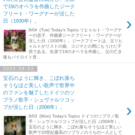
で19のオペラを作曲したジーク
フリート・ワーグナーが没した
›
日（1930年）。
8/04 (Tue) Today's Topics リヒャルト・ワーグナ
ーの息子、作曲家ジークフリート・ワーグナーが
没した日（1930年）。ジークフリートは、父リヒ
ャルトがリストの娘、コジマとの間にもうけた子
供である。生涯で19のオペラを作曲し、父の亡き
後もバイロイト音...
2026-08-03
宝石のように輝き、こぼれ落ち
そうなほど美しい歌声で世界中
のファンを魅了したドイツのソ
プラノ歌手・シュヴァルツコッ
›
プが没した日（2006年）。
8/03 (Mon) Today's Topics ドイツのソプラノ歌
手・シュヴァルツコップが没した日（2006年）。
宝石のように輝き、こぼれ落ちそうなほど美しい
歌声で20世紀最高のソプラノのうちの一人として