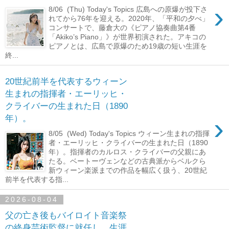
›
8/06 (Thu) Today's Topics 広島への原爆が投下さ
れてから76年を迎える。2020年、「平和の夕べ」
コンサートで、藤倉大の《ピアノ協奏曲第4番
「Akiko’s Piano」》が世界初演された。アキコの
ピアノとは、広島で原爆のため19歳の短い生涯を
終...
20世紀前半を代表するウィーン
生まれの指揮者・エーリッヒ・
クライバーの生まれた日（1890
›
年）。
8/05 (Wed) Today's Topics ウィーン生まれの指揮
者・エーリッヒ・クライバーの生まれた日（1890
年）。指揮者のカルロス・クライバーの父親にあ
たる。ベートーヴェンなどの古典派からベルクら
新ウィーン楽派までの作品を幅広く扱う、20世紀
前半を代表する指...
2026-08-04
父の亡き後もバイロイト音楽祭
の終身芸術監督に就任し、生涯