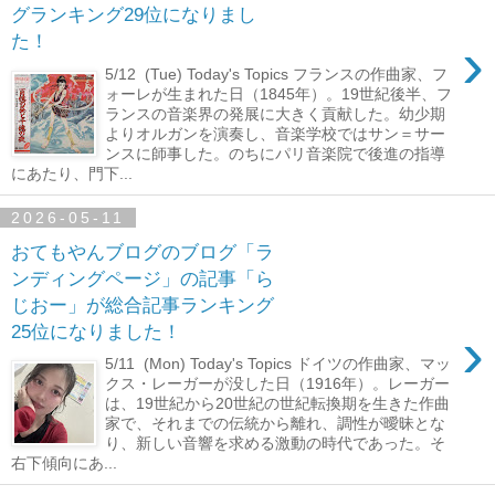
グランキング29位になりまし
›
た！
5/12 (Tue) Today's Topics フランスの作曲家、フ
ォーレが生まれた日（1845年）。19世紀後半、フ
ランスの音楽界の発展に大きく貢献した。幼少期
よりオルガンを演奏し、音楽学校ではサン＝サー
ンスに師事した。のちにパリ音楽院で後進の指導
にあたり、門下...
2026-05-11
おてもやんブログのブログ「ラ
ンディングページ」の記事「ら
じおー」が総合記事ランキング
›
25位になりました！
5/11 (Mon) Today's Topics ドイツの作曲家、マッ
クス・レーガーが没した日（1916年）。レーガー
は、19世紀から20世紀の世紀転換期を生きた作曲
家で、それまでの伝統から離れ、調性が曖昧とな
り、新しい音響を求める激動の時代であった。そ
右下傾向にあ...