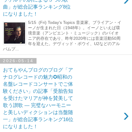
曲」が総合記事ランキング8位
になりました！
5/15 (Fri) Today's Topics 音楽家、ブライアン・イ
ーノが生まれた日（1948年）。イーノといえば環
境音楽（アンビエント・ミュージック）のパイオ
ニア的存在であり、昨年2020年には音楽活動50周
年を迎えた。デヴィッド・ボウイ、U2などのアル
バムプ...
2026-05-14
おてもやんブログのブログ「ア
ナログレコードの魅力✪昭和の
名盤レコードコンサートでご体
験ください」の記事「受胎告知
を受けたマリアが神を賛美して
歌う讃歌 ― 完璧なハーモニー
›
と美しいディクションは当盤随
一」が総合記事ランキング16位
になりました！