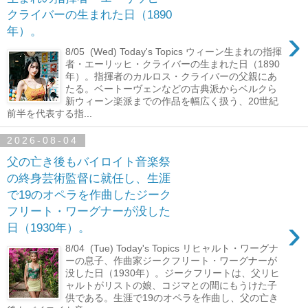
クライバーの生まれた日（1890
›
年）。
8/05 (Wed) Today's Topics ウィーン生まれの指揮
者・エーリッヒ・クライバーの生まれた日（1890
年）。指揮者のカルロス・クライバーの父親にあ
たる。ベートーヴェンなどの古典派からベルクら
新ウィーン楽派までの作品を幅広く扱う、20世紀
前半を代表する指...
2026-08-04
父の亡き後もバイロイト音楽祭
の終身芸術監督に就任し、生涯
で19のオペラを作曲したジーク
フリート・ワーグナーが没した
›
日（1930年）。
8/04 (Tue) Today's Topics リヒャルト・ワーグナ
ーの息子、作曲家ジークフリート・ワーグナーが
没した日（1930年）。ジークフリートは、父リヒ
ャルトがリストの娘、コジマとの間にもうけた子
供である。生涯で19のオペラを作曲し、父の亡き