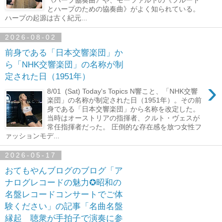
とハープのための協奏曲》がよく知られている。
ハープの起源は古く紀元...
2026-08-02
前身である「日本交響楽団」か
ら「NHK交響楽団」の名称が制
定された日（1951年）
›
8/01 (Sat) Today's Topics N響こと、「NHK交響
楽団」の名称が制定された日（1951年）。その前
身である「日本交響楽団」から名称を改定した。
当時はオーストリアの指揮者、クルト・ヴェスが
常任指揮者だった。 圧倒的な存在感を放つ女性フ
ァッションモデ...
2026-05-17
おてもやんブログのブログ「ア
ナログレコードの魅力✪昭和の
名盤レコードコンサートでご体
験ください」の記事「名曲名盤
縁起 聴衆が手拍子で演奏に参