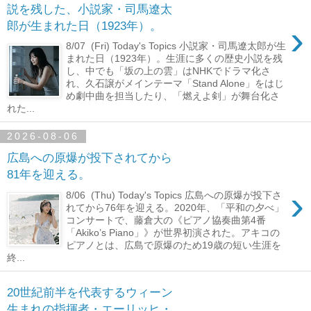
説を残した、小説家・司馬遼太
›
郎が生まれた日（1923年）。
8/07 (Fri) Today's Topics 小説家・司馬遼太郎が生
まれた日（1923年）。生涯に多くの歴史小説を残
し、中でも「坂の上の雲」はNHKでドラマ化さ
れ、久石譲がメインテーマ「Stand Alone」をはじ
め劇中曲を担当したり、「燃えよ剣」が舞台化さ
れた...
2026-08-06
広島への原爆が投下されてから
81年を迎える。
›
8/06 (Thu) Today's Topics 広島への原爆が投下さ
れてから76年を迎える。2020年、「平和の夕べ」
コンサートで、藤倉大の《ピアノ協奏曲第4番
「Akiko’s Piano」》が世界初演された。アキコの
ピアノとは、広島で原爆のため19歳の短い生涯を
終...
20世紀前半を代表するウィーン
生まれの指揮者・エーリッヒ・