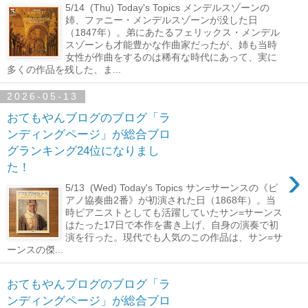
5/14 (Thu) Today's Topics メンデルスゾーンの
姉、ファニー・メンデルスゾーンが没した日
（1847年）。弟にあたるフェリックス・メンデル
スゾーンも才能豊かな作曲家だったが、姉も当時
女性が作曲をするのは稀有な時代にあって、実に
多くの作品を残した、ま...
2026-05-13
おてもやんブログのブログ「ラ
ンディングページ」が総合ブロ
グランキング24位になりまし
›
た！
5/13 (Wed) Today's Topics サン=サーンスの《ピ
アノ協奏曲2番》が初演された日（1868年）。当
時ピアニストとしても活躍していたサン=サーンス
はたった17日で本作を書き上げ、自身の演奏で初
演を行った。現代でも人気のこの作品は、サン=サ
ーンスの傑...
おてもやんブログのブログ「ラ
ンディングページ」が総合ブロ