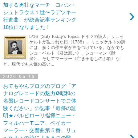
加する勇壮なマーチ ヨハン・
›
シュトラウス１世〜ラデツキー
行進曲」が総合記事ランキング
18位になりました！
5/16 (Sat) Today's Topics ドイツの詩人、リュッ
ケルトが生まれた日（1788）。リュッケルトの詩
には、多くの作曲家が曲をつけている。なかでも
シューベルト《君は憩い》、シューマン《献
呈》、そしてマーラー《亡き子をしのぶ歌》な
ど、現代でも人気の高い...
2026-05-16
おてもやんブログのブログ「ア
ナログレコードの魅力✪昭和の
名盤レコードコンサートでご体
験ください」の記事「奇跡の証
明★バルビローリ指揮ニュー・
フィルハーモニア、ベイカー
›
マーラー・交響曲第５番、リュ
ッケルトの詩による５つの歌