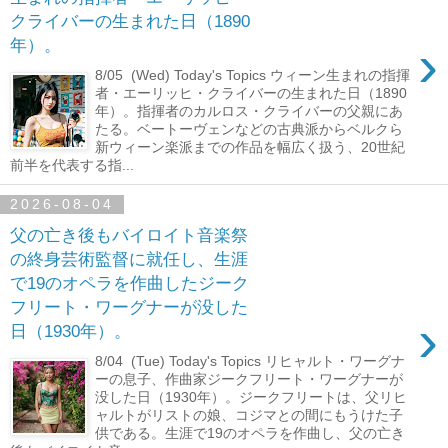
クライバーの生まれた日（1890
›
年）。
8/05 (Wed) Today's Topics ウィーン生まれの指揮
者・エーリッヒ・クライバーの生まれた日（1890
年）。指揮者のカルロス・クライバーの父親にあ
たる。ベートーヴェンなどの古典派からベルクら
新ウィーン楽派までの作品を幅広く扱う、20世紀
前半を代表する指...
2026-08-04
父の亡き後もバイロイト音楽祭
の終身芸術監督に就任し、生涯
で19のオペラを作曲したジーク
フリート・ワーグナーが没した
›
日（1930年）。
8/04 (Tue) Today's Topics リヒャルト・ワーグナ
ーの息子、作曲家ジークフリート・ワーグナーが
没した日（1930年）。ジークフリートは、父リヒ
ャルトがリストの娘、コジマとの間にもうけた子
供である。生涯で19のオペラを作曲し、父の亡き