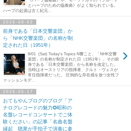
とハープのための協奏曲》がよく知られている。
ハープの起源は古く紀元...
2026-08-02
前身である「日本交響楽団」か
ら「NHK交響楽団」の名称が制
定された日（1951年）
›
8/01 (Sat) Today's Topics N響こと、「NHK交響
楽団」の名称が制定された日（1951年）。その前
身である「日本交響楽団」から名称を改定した。
当時はオーストリアの指揮者、クルト・ヴェスが
常任指揮者だった。 圧倒的な存在感を放つ女性フ
ァッションモデ...
2026-05-17
おてもやんブログのブログ「ア
ナログレコードの魅力✪昭和の
名盤レコードコンサートでご体
験ください」の記事「名曲名盤
縁起 聴衆が手拍子で演奏に参