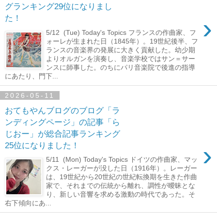
グランキング29位になりまし
›
た！
5/12 (Tue) Today's Topics フランスの作曲家、フ
ォーレが生まれた日（1845年）。19世紀後半、フ
ランスの音楽界の発展に大きく貢献した。幼少期
よりオルガンを演奏し、音楽学校ではサン＝サー
ンスに師事した。のちにパリ音楽院で後進の指導
にあたり、門下...
2026-05-11
おてもやんブログのブログ「ラ
ンディングページ」の記事「ら
じおー」が総合記事ランキング
›
25位になりました！
5/11 (Mon) Today's Topics ドイツの作曲家、マッ
クス・レーガーが没した日（1916年）。レーガー
は、19世紀から20世紀の世紀転換期を生きた作曲
家で、それまでの伝統から離れ、調性が曖昧とな
り、新しい音響を求める激動の時代であった。そ
右下傾向にあ...