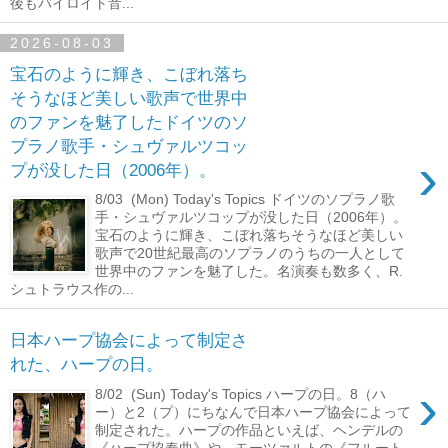
後もバイロイト音...
2026-08-03
宝石のように輝き、こぼれ落ち
そうなほど美しい歌声で世界中
のファンを魅了したドイツのソ
プラノ歌手・シュヴァルツコッ
›
プが没した日（2006年）。
8/03 (Mon) Today's Topics ドイツのソプラノ歌
手・シュヴァルツコップが没した日（2006年）。
宝石のように輝き、こぼれ落ちそうなほど美しい
歌声で20世紀最高のソプラノのうちの一人として
世界中のファンを魅了した。名演奏も数多く、R.
シュトラウス作の...
日本ハープ協会によって制定さ
れた、ハープの日。
›
8/02 (Sun) Today's Topics ハープの日。8（ハ
ー）と2（プ）にちなんで日本ハープ協会によって
制定された。ハープの作品といえば、ヘンデルの
《ハープ協奏曲》や、モーツァルトの《フルート