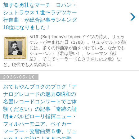
加する勇壮なマーチ ヨハン・
›
シュトラウス１世〜ラデツキー
行進曲」が総合記事ランキング
18位になりました！
5/16 (Sat) Today's Topics ドイツの詩人、リュッ
ケルトが生まれた日（1788）。リュッケルトの詩
には、多くの作曲家が曲をつけている。なかでも
シューベルト《君は憩い》、シューマン《献
呈》、そしてマーラー《亡き子をしのぶ歌》な
ど、現代でも人気の高い...
2026-05-16
おてもやんブログのブログ「ア
ナログレコードの魅力✪昭和の
名盤レコードコンサートでご体
験ください」の記事「奇跡の証
明★バルビローリ指揮ニュー・
フィルハーモニア、ベイカー
›
マーラー・交響曲第５番、リュ
ッケルトの詩による５つの歌