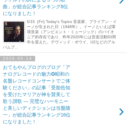
曲」が総合記事ランキング8位
になりました！
5/15 (Fri) Today's Topics 音楽家、ブライアン・イ
ーノが生まれた日（1948年）。イーノといえば環
境音楽（アンビエント・ミュージック）のパイオ
ニア的存在であり、昨年2020年には音楽活動50周
年を迎えた。デヴィッド・ボウイ、U2などのアル
バムプ...
2026-05-14
おてもやんブログのブログ「ア
ナログレコードの魅力✪昭和の
名盤レコードコンサートでご体
験ください」の記事「受胎告知
を受けたマリアが神を賛美して
歌う讃歌 ― 完璧なハーモニー
›
と美しいディクションは当盤随
一」が総合記事ランキング16位
になりました！