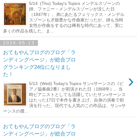
5/14 (Thu) Today's Topics メンデルスゾーンの
姉、ファニー・メンデルスゾーンが没した日
（1847年）。弟にあたるフェリックス・メンデル
スゾーンも才能豊かな作曲家だったが、姉も当時
女性が作曲をするのは稀有な時代にあって、実に
多くの作品を残した、ま...
2026-05-13
おてもやんブログのブログ「ラ
ンディングページ」が総合ブロ
グランキング24位になりまし
›
た！
5/13 (Wed) Today's Topics サン=サーンスの《ピ
アノ協奏曲2番》が初演された日（1868年）。当
時ピアニストとしても活躍していたサン=サーンス
はたった17日で本作を書き上げ、自身の演奏で初
演を行った。現代でも人気のこの作品は、サン=サ
ーンスの傑...
おてもやんブログのブログ「ラ
ンディングページ」が総合ブロ