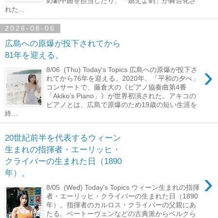
め劇中曲を担当したり、「燃えよ剣」が舞台化さ
れた...
2026-08-06
広島への原爆が投下されてから
81年を迎える。
›
8/06 (Thu) Today's Topics 広島への原爆が投下さ
れてから76年を迎える。2020年、「平和の夕べ」
コンサートで、藤倉大の《ピアノ協奏曲第4番
「Akiko’s Piano」》が世界初演された。アキコの
ピアノとは、広島で原爆のため19歳の短い生涯を
終...
20世紀前半を代表するウィーン
生まれの指揮者・エーリッヒ・
クライバーの生まれた日（1890
›
年）。
8/05 (Wed) Today's Topics ウィーン生まれの指揮
者・エーリッヒ・クライバーの生まれた日（1890
年）。指揮者のカルロス・クライバーの父親にあ
たる。ベートーヴェンなどの古典派からベルクら