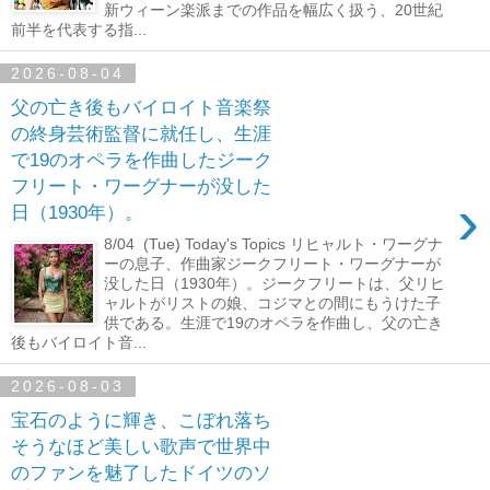
新ウィーン楽派までの作品を幅広く扱う、20世紀
前半を代表する指...
2026-08-04
父の亡き後もバイロイト音楽祭
の終身芸術監督に就任し、生涯
で19のオペラを作曲したジーク
フリート・ワーグナーが没した
›
日（1930年）。
8/04 (Tue) Today's Topics リヒャルト・ワーグナ
ーの息子、作曲家ジークフリート・ワーグナーが
没した日（1930年）。ジークフリートは、父リヒ
ャルトがリストの娘、コジマとの間にもうけた子
供である。生涯で19のオペラを作曲し、父の亡き
後もバイロイト音...
2026-08-03
宝石のように輝き、こぼれ落ち
そうなほど美しい歌声で世界中
のファンを魅了したドイツのソ