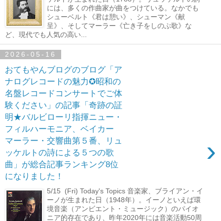
には、多くの作曲家が曲をつけている。なかでも
シューベルト《君は憩い》、シューマン《献
呈》、そしてマーラー《亡き子をしのぶ歌》な
ど、現代でも人気の高い...
2026-05-16
おてもやんブログのブログ「ア
ナログレコードの魅力✪昭和の
名盤レコードコンサートでご体
験ください」の記事「奇跡の証
明★バルビローリ指揮ニュー・
フィルハーモニア、ベイカー
›
マーラー・交響曲第５番、リュ
ッケルトの詩による５つの歌
曲」が総合記事ランキング8位
になりました！
5/15 (Fri) Today's Topics 音楽家、ブライアン・イ
ーノが生まれた日（1948年）。イーノといえば環
境音楽（アンビエント・ミュージック）のパイオ
ニア的存在であり、昨年2020年には音楽活動50周