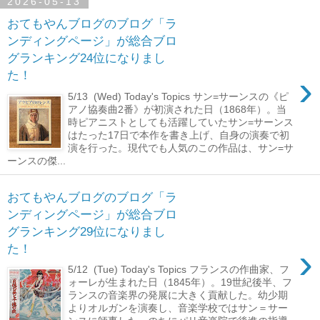
2026-05-13
おてもやんブログのブログ「ラ
ンディングページ」が総合ブロ
グランキング24位になりまし
›
た！
5/13 (Wed) Today's Topics サン=サーンスの《ピ
アノ協奏曲2番》が初演された日（1868年）。当
時ピアニストとしても活躍していたサン=サーンス
はたった17日で本作を書き上げ、自身の演奏で初
演を行った。現代でも人気のこの作品は、サン=サ
ーンスの傑...
おてもやんブログのブログ「ラ
ンディングページ」が総合ブロ
グランキング29位になりまし
›
た！
5/12 (Tue) Today's Topics フランスの作曲家、フ
ォーレが生まれた日（1845年）。19世紀後半、フ
ランスの音楽界の発展に大きく貢献した。幼少期
よりオルガンを演奏し、音楽学校ではサン＝サー