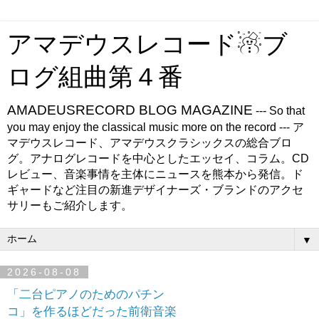
アマデウスレコード☃ブ
ログ組曲第４番
AMADEUSRECORD BLOG MAGAZINE
--- So that
you may enjoy the classical music more on the record --- ア
マデウスレコード、アマデウスクラシックスの総合ブロ
グ。アナログレコードを中心としたエッセイ、コラム。CD
レビュー、音楽事情を主体にニュースを熊本から発信。ド
ギャードなど注目の新進デザイナーズ・ブランドのアクセ
サリーもご紹介します。
▼
2026-08-08
「二台ピアノのためのパチン
コ」を作るほどだった前衛音楽