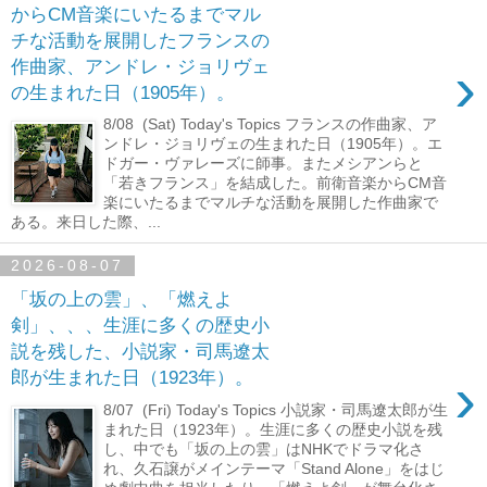
からCM音楽にいたるまでマル
チな活動を展開したフランスの
›
作曲家、アンドレ・ジョリヴェ
の生まれた日（1905年）。
8/08 (Sat) Today's Topics フランスの作曲家、ア
ンドレ・ジョリヴェの生まれた日（1905年）。エ
ドガー・ヴァレーズに師事。またメシアンらと
「若きフランス」を結成した。前衛音楽からCM音
楽にいたるまでマルチな活動を展開した作曲家で
ある。来日した際、...
2026-08-07
「坂の上の雲」、「燃えよ
剣」、、、生涯に多くの歴史小
説を残した、小説家・司馬遼太
›
郎が生まれた日（1923年）。
8/07 (Fri) Today's Topics 小説家・司馬遼太郎が生
まれた日（1923年）。生涯に多くの歴史小説を残
し、中でも「坂の上の雲」はNHKでドラマ化さ
れ、久石譲がメインテーマ「Stand Alone」をはじ