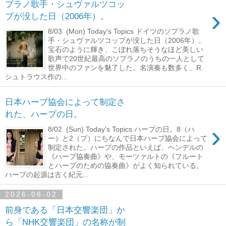
プラノ歌手・シュヴァルツコッ
›
プが没した日（2006年）。
8/03 (Mon) Today's Topics ドイツのソプラノ歌
手・シュヴァルツコップが没した日（2006年）。
宝石のように輝き、こぼれ落ちそうなほど美しい
歌声で20世紀最高のソプラノのうちの一人として
世界中のファンを魅了した。名演奏も数多く、R.
シュトラウス作の...
日本ハープ協会によって制定さ
れた、ハープの日。
›
8/02 (Sun) Today's Topics ハープの日。8（ハ
ー）と2（プ）にちなんで日本ハープ協会によって
制定された。ハープの作品といえば、ヘンデルの
《ハープ協奏曲》や、モーツァルトの《フルート
とハープのための協奏曲》がよく知られている。
ハープの起源は古く紀元...
2026-08-02
前身である「日本交響楽団」か
ら「NHK交響楽団」の名称が制