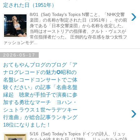
定された日（1951年）
›
8/01 (Sat) Today's Topics N響こと、「NHK交響
楽団」の名称が制定された日（1951年）。その前
身である「日本交響楽団」から名称を改定した。
当時はオーストリアの指揮者、クルト・ヴェスが
常任指揮者だった。 圧倒的な存在感を放つ女性フ
ァッションモデ...
2026-05-17
おてもやんブログのブログ「ア
ナログレコードの魅力✪昭和の
名盤レコードコンサートでご体
験ください」の記事「名曲名盤
縁起 聴衆が手拍子で演奏に参
加する勇壮なマーチ ヨハン・
›
シュトラウス１世〜ラデツキー
行進曲」が総合記事ランキング
18位になりました！
5/16 (Sat) Today's Topics ドイツの詩人、リュッ
ケルトが生まれた日（1788）。リュッケルトの詩