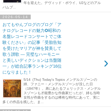
年を迎えた。デヴィッド・ボウイ、U2などのアル
バムプ...
2026-05-14
おてもやんブログのブログ「ア
ナログレコードの魅力✪昭和の
名盤レコードコンサートでご体
験ください」の記事「受胎告知
を受けたマリアが神を賛美して
歌う讃歌 ― 完璧なハーモニー
›
と美しいディクションは当盤随
一」が総合記事ランキング16位
になりました！
5/14 (Thu) Today's Topics メンデルスゾーンの
姉、ファニー・メンデルスゾーンが没した日
（1847年）。弟にあたるフェリックス・メンデル
スゾーンも才能豊かな作曲家だったが、姉も当時
女性が作曲をするのは稀有な時代にあって、実に
多くの作品を残した、ま...