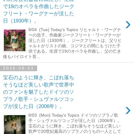
で19のオペラを作曲したジーク
フリート・ワーグナーが没した
›
日（1930年）。
8/04 (Tue) Today's Topics リヒャルト・ワーグナ
ーの息子、作曲家ジークフリート・ワーグナーが
没した日（1930年）。ジークフリートは、父リヒ
ャルトがリストの娘、コジマとの間にもうけた子
供である。生涯で19のオペラを作曲し、父の亡き
後もバイロイト音...
2026-08-03
宝石のように輝き、こぼれ落ち
そうなほど美しい歌声で世界中
のファンを魅了したドイツのソ
プラノ歌手・シュヴァルツコッ
›
プが没した日（2006年）。
8/03 (Mon) Today's Topics ドイツのソプラノ歌
手・シュヴァルツコップが没した日（2006年）。
宝石のように輝き、こぼれ落ちそうなほど美しい
歌声で20世紀最高のソプラノのうちの一人として