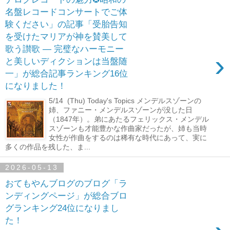
名盤レコードコンサートでご体
験ください」の記事「受胎告知
を受けたマリアが神を賛美して
歌う讃歌 ― 完璧なハーモニー
›
と美しいディクションは当盤随
一」が総合記事ランキング16位
になりました！
5/14 (Thu) Today's Topics メンデルスゾーンの
姉、ファニー・メンデルスゾーンが没した日
（1847年）。弟にあたるフェリックス・メンデル
スゾーンも才能豊かな作曲家だったが、姉も当時
女性が作曲をするのは稀有な時代にあって、実に
多くの作品を残した、ま...
2026-05-13
おてもやんブログのブログ「ラ
ンディングページ」が総合ブロ
グランキング24位になりまし
た！