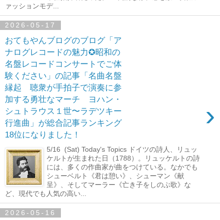
ァッションモデ...
2026-05-17
おてもやんブログのブログ「ア
ナログレコードの魅力✪昭和の
名盤レコードコンサートでご体
験ください」の記事「名曲名盤
縁起 聴衆が手拍子で演奏に参
加する勇壮なマーチ ヨハン・
›
シュトラウス１世〜ラデツキー
行進曲」が総合記事ランキング
18位になりました！
5/16 (Sat) Today's Topics ドイツの詩人、リュッ
ケルトが生まれた日（1788）。リュッケルトの詩
には、多くの作曲家が曲をつけている。なかでも
シューベルト《君は憩い》、シューマン《献
呈》、そしてマーラー《亡き子をしのぶ歌》な
ど、現代でも人気の高い...
2026-05-16