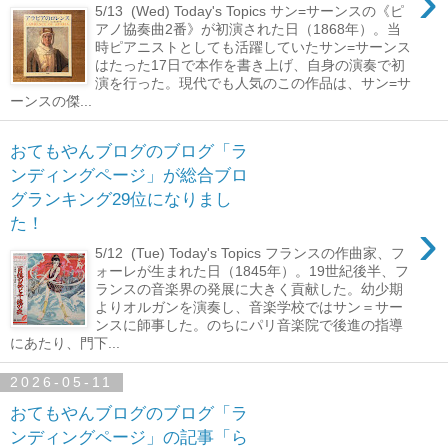
›
5/13 (Wed) Today's Topics サン=サーンスの《ピ
アノ協奏曲2番》が初演された日（1868年）。当
時ピアニストとしても活躍していたサン=サーンス
はたった17日で本作を書き上げ、自身の演奏で初
演を行った。現代でも人気のこの作品は、サン=サ
ーンスの傑...
おてもやんブログのブログ「ラ
ンディングページ」が総合ブロ
グランキング29位になりまし
›
た！
5/12 (Tue) Today's Topics フランスの作曲家、フ
ォーレが生まれた日（1845年）。19世紀後半、フ
ランスの音楽界の発展に大きく貢献した。幼少期
よりオルガンを演奏し、音楽学校ではサン＝サー
ンスに師事した。のちにパリ音楽院で後進の指導
にあたり、門下...
2026-05-11
おてもやんブログのブログ「ラ
ンディングページ」の記事「ら