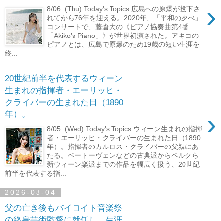
›
8/06 (Thu) Today's Topics 広島への原爆が投下さ
れてから76年を迎える。2020年、「平和の夕べ」
コンサートで、藤倉大の《ピアノ協奏曲第4番
「Akiko’s Piano」》が世界初演された。アキコの
ピアノとは、広島で原爆のため19歳の短い生涯を
終...
20世紀前半を代表するウィーン
生まれの指揮者・エーリッヒ・
クライバーの生まれた日（1890
›
年）。
8/05 (Wed) Today's Topics ウィーン生まれの指揮
者・エーリッヒ・クライバーの生まれた日（1890
年）。指揮者のカルロス・クライバーの父親にあ
たる。ベートーヴェンなどの古典派からベルクら
新ウィーン楽派までの作品を幅広く扱う、20世紀
前半を代表する指...
2026-08-04
父の亡き後もバイロイト音楽祭
の終身芸術監督に就任し、生涯