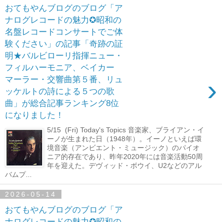
おてもやんブログのブログ「ア
ナログレコードの魅力✪昭和の
名盤レコードコンサートでご体
験ください」の記事「奇跡の証
明★バルビローリ指揮ニュー・
フィルハーモニア、ベイカー
›
マーラー・交響曲第５番、リュ
ッケルトの詩による５つの歌
曲」が総合記事ランキング8位
になりました！
5/15 (Fri) Today's Topics 音楽家、ブライアン・イ
ーノが生まれた日（1948年）。イーノといえば環
境音楽（アンビエント・ミュージック）のパイオ
ニア的存在であり、昨年2020年には音楽活動50周
年を迎えた。デヴィッド・ボウイ、U2などのアル
バムプ...
2026-05-14
おてもやんブログのブログ「ア
ナログレコードの魅力✪昭和の