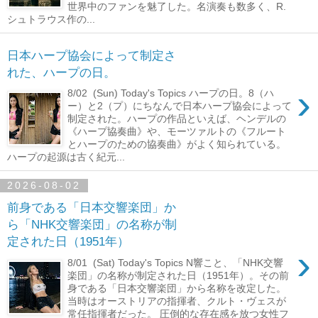
世界中のファンを魅了した。名演奏も数多く、R.
シュトラウス作の...
日本ハープ協会によって制定さ
れた、ハープの日。
›
8/02 (Sun) Today's Topics ハープの日。8（ハ
ー）と2（プ）にちなんで日本ハープ協会によって
制定された。ハープの作品といえば、ヘンデルの
《ハープ協奏曲》や、モーツァルトの《フルート
とハープのための協奏曲》がよく知られている。
ハープの起源は古く紀元...
2026-08-02
前身である「日本交響楽団」か
ら「NHK交響楽団」の名称が制
定された日（1951年）
›
8/01 (Sat) Today's Topics N響こと、「NHK交響
楽団」の名称が制定された日（1951年）。その前
身である「日本交響楽団」から名称を改定した。
当時はオーストリアの指揮者、クルト・ヴェスが
常任指揮者だった。 圧倒的な存在感を放つ女性フ