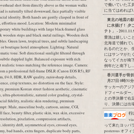
で働いていた工
overhead shot from directly above as the woman walks
に当てはめれば3,.
d is naturally tilted downward, face partially visible
cial identity. Both hands are gently clasped in front of
東北の地震の
l, effortless mood. Location: Modern minimalist
に水揚げ！ 夕
porary white buildings with large black-framed glass
テト」 - 2011.11.
k wooden steps and black metal railings. Wooden deck
豊漁は嬉しいこ
les. Green lawn, tropical trees, and subtle landscaping
北海道で捕れて
 or boutique hotel atmosphere. Lighting: Natural
れるのだとか、
atic tone. Soft directional sunlight filtered through
にはサンマがた
d subtle dappled light. Balanced exposure with rich
なってイカが南
et realistic tones matching the reference image. Camera:
例年だと南下し...
from a professional full-frame DSLR (Canon EOS R5), RF
香川選手が骨折 
 f/4.0, HDR, RAW quality, razor-sharp details,
月27日 0時31
ence, crisp textures, no distortion on the face. Style:
サッカーのアジ
phy, premium Korean street fashion aesthetic, cinematic
ドフィールダー
 ultra-photorealistic, natural color grading, crystal-
との準決勝で右
cial fidelity, realistic skin rendering, premium
り、決勝には出
mpt: Male, masculine body, cartoon, anime, CGI,
l face, beauty filter, plastic skin, wax skin, excessive
行
resolution, pixelation, compression artifacts,
vi
 identity drift, asymmetrical eyes, crossed eyes,
って来たヨッパライ？ Pos
posterous
my, bad hands, extra fingers, duplicate body parts,