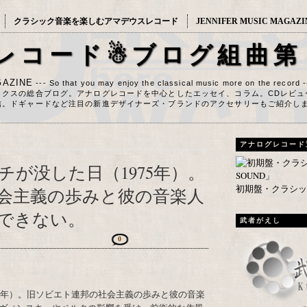
クラシック音楽を楽しむアマデウスレコード
JENNIFER MUSIC MAGAZI
レコード☃ブログ組曲第
AZINE
--- So that you may enjoy the classical music more on the record 
ックスの総合ブログ。アナログレコードを中心としたエッセイ、コラム。CDレビュ
信。ドギャードなど注目の新進デザイナーズ・ブランドのアクセサリーもご紹介し
アナログレコード
が没した日（1975年）。
初期盤・クラシック
会主義の歩みと彼の音楽人
できない。
武者がえし
0
75年）。旧ソビエト連邦の社会主義の歩みと彼の音楽