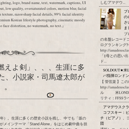
しむアマデウ...
lighting, logo, brand name, text, watermark, captions, UI
ut, low quality, oversaturated colors, motion blur, facial
ブ
in texture, razor-sharp facial details, 99% facial identity
の
premium Korean lifestyle photography, cinematic moody
さ
no face distortion, no watermark, no text.』
ま
ブ
の名盤レコード
ログランキング
http://amadeuscl
「§母との思い出
ド...
燃えよ剣」、、、生涯に多
SOLDOUT★米L
た、小説家・司馬遼太郎が
バ指揮ロンド
【 管弦楽 】この
）。
http://amadeuscl
ル 米LONDON
0
リティ：FFSSラベ
アマデウスクラ
コフスキー：ピ
チ（ピアノ）、
23年）。生涯に多くの歴史小説を残し、中でも「坂の
団
インテーマ「Stand Alone」をはじめ劇中曲を担