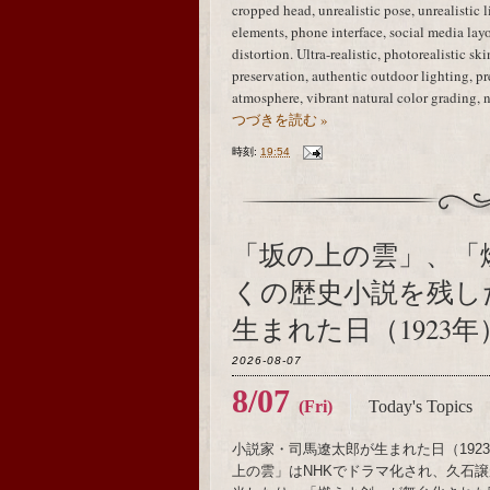
cropped head, unrealistic pose, unrealistic 
elements, phone interface, social media layo
distortion. Ultra-realistic, photorealistic sk
preservation, authentic outdoor lighting, 
atmosphere, vibrant natural color grading, 
つづきを読む »
時刻:
19:54
「坂の上の雲」、「
くの歴史小説を残し
生まれた日（1923年
2026-08-07
8/07
(Fri)
Today's Topics
小説家・司馬遼太郎が生まれた日（19
上の雲」はNHKでドラマ化され、久石譲がメ