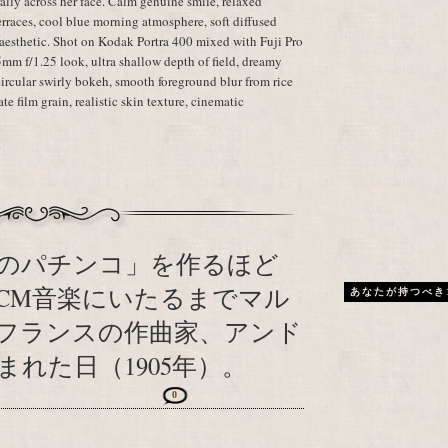
ally across her face. Calm genuine smile, relaxed
rraces, cool blue morning atmosphere, soft diffused
aesthetic. Shot on Kodak Portra 400 mixed with Fuji Pro
m f/1.25 look, ultra shallow depth of field, dreamy
rcular swirly bokeh, smooth foreground blur from rice
ate film grain, realistic skin texture, cinematic
のパチンコ」を作るほど
CM音楽にいたるまでマル
あなたが持つべき
フランスの作曲家、アンド
れた日（1905年）。
0