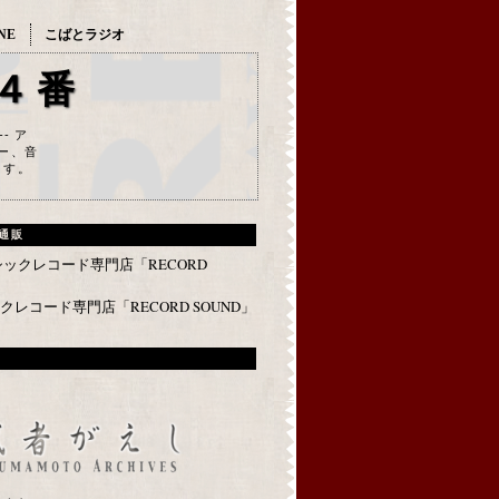
NE
こばとラジオ
４番
--- ア
ー、音
ます。
通販
レコード専門店「RECORD SOUND」