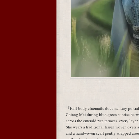
『Half-body cinematic documentary portrait 
Chiang Mai during blue-green sunrise betw
across the emerald rice terraces, every layer
She wears a traditional Karen woven oversiz
and a handwoven scarf gently wrapped aroun