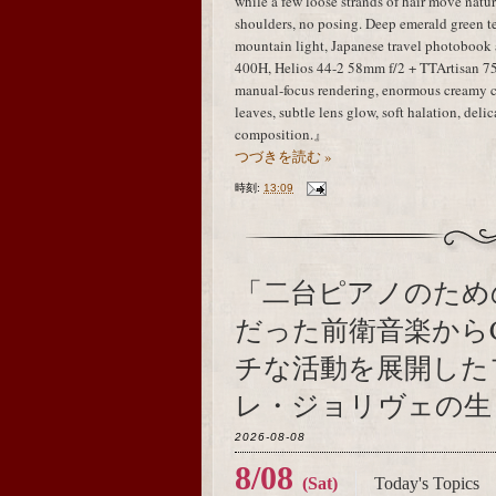
while a few loose strands of hair move natur
shoulders, no posing. Deep emerald green te
mountain light, Japanese travel photobook 
400H, Helios 44-2 58mm f/2 + TTArtisan 75m
manual-focus rendering, enormous creamy ci
leaves, subtle lens glow, soft halation, delic
composition.』
つづきを読む »
時刻:
13:09
「二台ピアノのため
だった前衛音楽から
チな活動を展開した
レ・ジョリヴェの生ま
2026-08-08
8/08
(Sat)
Today's Topics