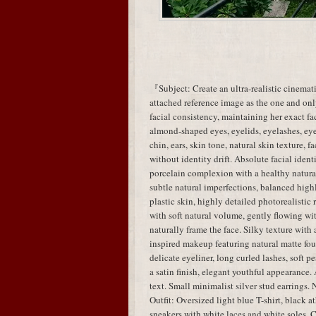
『Subject: Create an ultra-realistic cinemati
attached reference image as the one and only
facial consistency, maintaining her exact fac
almond-shaped eyes, eyelids, eyelashes, eye 
chin, ears, skin tone, natural skin texture, 
without identity drift. Absolute facial identi
porcelain complexion with a healthy natural 
subtle natural imperfections, balanced highl
plastic skin, highly detailed photorealistic
with soft natural volume, gently flowing wit
naturally frame the face. Silky texture wi
inspired makeup featuring natural matte fou
delicate eyeliner, long curled lashes, soft 
a satin finish, elegant youthful appearance.
text. Small minimalist silver stud earrings. 
Outfit: Oversized light blue T-shirt, black a
sneakers with white laces and white soles. C