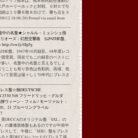
のロアッソ熊本は、熊本県民総合運動公
水戸ホーリーホックと対戦、０対０で引
成績は１０勝６敗８分けで、勝ち点を３
2 18:06:20) Posted via email from
★名盤中の名盤★シャルル・ミュンシュ指
リオーズ：幻想交響曲 仏PATHÉ盤、
://ow.ly/4IgFg
PATHÉ盤。1967年10月録音。68年度レコ
ー賞受賞。現在でもこの録音のベストに
が多い、名盤中の名盤と言えるでしょ
言うことも有り音色は色彩的、高域、低
ていて音質は瑞々しく70年代にプレスさ
ス盤☆独DEUTSCHE
N 2530 548 フリードリッヒ・グルダ
指揮ウィーン・フィル / モーツァルト：
20、21 ブルーリングラベル
V7
英DECCAのオリジナル盤「SXL」の
D」の廉価規格盤もあるのですが午前中
プレスして、午後に「SDD」盤をプレス
ると英DECCAレコードのプレス工場