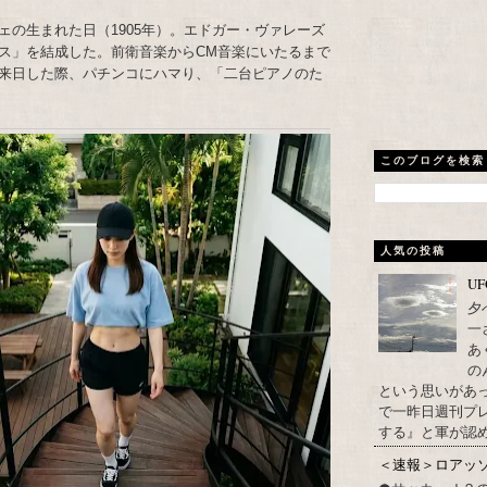
ェの生まれた日（1905年）。エドガー・ヴァレーズ
ス」を結成した。前衛音楽からCM音楽にいたるまで
来日した際、パチンコにハマり、「二台ピアノのた
このブログを検索
人気の投稿
U
夕
一
あ
の
という思いがあ
で一昨日週刊プレ
する』と軍が認め
＜速報＞ロアッ