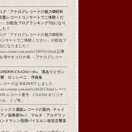
ログ「アナログレコードの魅力✪昭和
名盤レコードコンサートでご体験くだ
い」が総合ブログランキング5位になり
した！
ログ「アナログレコードの魅力✪昭和
コンサートでご体験ください」が総合ブ
5位になりました！
assics.otemo-yan.net/e1200763.html 記事
を増やすコロナ禍 ― アナログレコー
ONDON CS-6204☆ffss、溝あり☆ガン
ン響 ロッシーニ：序曲集
レコードは SOLDOUT しました
assics.otemo-yan.net/e246267.html レーベ
 レコード番号 CS-6204 オリジナ
ル、ミゾ有...
シックス通販レコードの案内 - チャイ
アノ協奏曲No.1 マルタ・アルゲリッ
コンドラシン指揮バイエルン放送交響楽