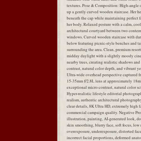
textures. Pose & Composition: High-angle 
up a gently curved wooden staircase. Her hea
beneath the cap while maintaining perfect fa
her body. Relaxed posture with a calm, coo
architectural courtyard between two contem
windows. Curved wooden staircase with dar
below featuring picnic-style benches and tab
surrounding the area. Clean, premium resort
midday daylight with a slightly moody cinem
nearby trees, creating realistic shadows an
contrast, natural color depth, and vibrant y
Ultra-wide overhead perspective captured 
15-35mm f/2.8L lens at approximately 18mm,
exceptional micro-contrast, natural color sci
Hyper-realistic lifestyle editorial photogra
realism, authentic architectural photography,
clear details, 8K Ultra HD, extremely high fa
commercial campaign quality. Negative Pro
illustration, painting, AI-generated look, dol
skin smoothing, blurry face, soft focus, low 
overexposure, underexposure, distorted face,
incorrect facial proportions, deformed anato