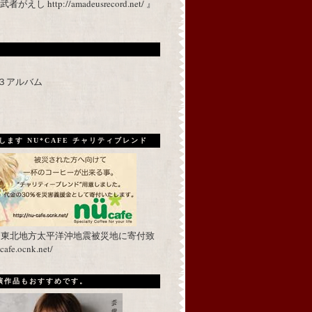
 http://amadeusrecord.net/ 』
p３アルバム
ます NU*CAFE チャリティブレンド
を東北地方太平洋沖地震被災地に寄付致
fe.ocnk.net/
出演作品もおすすめです。