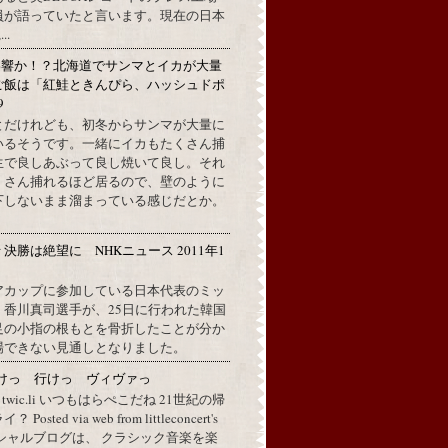
員が語っていたと言います。現在の日本
..
影響か！？北海道でサンマとイカが大量
ご飯は「紅鮭ときんぴら、ハッシュドポ
9
とだけれども、初冬からサンマが大量に
いるそうです。一緒にイカもたくさん捕
生で良しあぶって良し焼いて良し。それ
くさん捕れるほど居るので、壁のように
下しないまま溜まっている感じだとか。
決勝は絶望に NHKニュース 2011年1
分
アカップに参加している日本代表のミッ
、香川真司選手が、25日に行われた韓国
足の小指の根もとを骨折したことが分か
場できない見通しとなりました。
けっ 行けっ ヴィヴァっ
a twic.li いつもはらぺこだね 21世紀の帰
ted via web from littleconcert's
 オフィシャルブログは、 クラシック音楽を楽