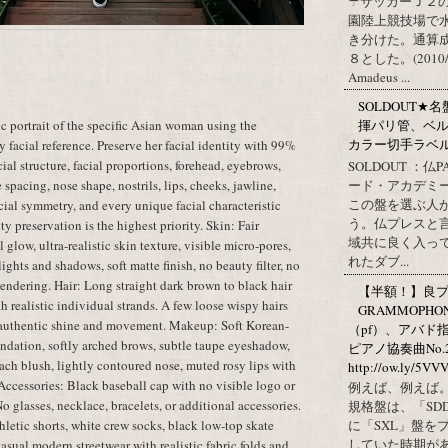
☂サッカーＪ２
園陸上競技場で
き分けた。通算
８とした。(2010/09/1
Amadeus ...
SOLDOUT
揮パリ管、ベル
c portrait of the specific Asian woman using the
カラー切手ラベル http
 facial reference. Preserve her facial identity with 99%
ial structure, facial proportions, forehead, eyebrows,
SOLDOUT ：仏
ード・アカデミ
spacing, nose shape, nostrils, lips, cheeks, jawline,
この盤を選ぶ人
facial symmetry, and every unique facial characteristic
う。仏プレスと
ty preservation is the highest priority. Skin: Fair
域共に良く入っ
glow, ultra-realistic skin texture, visible micro-pores,
れたダブ...
ights and shadows, soft matte finish, no beauty filter, no
 rendering. Hair: Long straight dark brown to black hair
【半額！】良プレ
h realistic individual strands. A few loose wispy hairs
GRAMMOPHO
th authentic shine and movement. Makeup: Soft Korean-
（pf）、アバド
ndation, softly arched brows, subtle taupe eyeshadow,
ピアノ協奏曲No.
peach blush, lightly contoured nose, muted rosy lips with
http://ow.ly/5VV
 Accessories: Black baseball cap with no visible logo or
例えば、例えば。
No glasses, necklace, bracelets, or additional accessories.
規格盤は、「SD
thletic shorts, white crew socks, black low-top skate
に「SXL」盤を
していた時期があ
asual modern streetwear with realistic fabric folds and