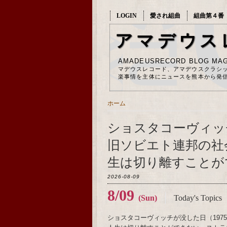
LOGIN
愛され組曲
組曲第４番
アマデウス
AMADEUSRECORD BLOG MAG
マデウスレコード、アマデウスクラシ
楽事情を主体にニュースを熊本から発
ホーム
ショスタコーヴィッチ
旧ソビエト連邦の社
生は切り離すことが
2026-08-09
8/09
(Sun)
Today's Topics
ショスタコーヴィッチが没した日（19