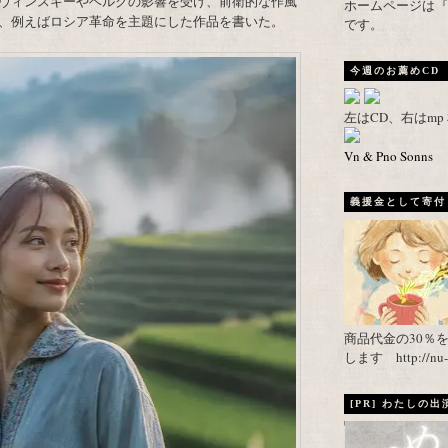
ヴィンスキーやベルクの影響を受け、前衛的な作風
ホームページは『武者がえし
、例えばロシア革命を主題にした作品を書いた。
です。
今週のお薦めCD
左はCD、右はm
Vn & Pno Sonns
義援金として寄付し
商品代金の30％
します http://nu-ca
[PR] わたしの