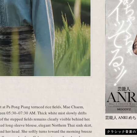
at Pa Pong Piang terraced rice fields, Mae Chaem,
een 05:30–07:30 AM. Thick white mist slowly drifts
芸能人 ANRI 
 of the stepped fields remains clearly visible behind her.
ed long-sleeve blouse, elegant Northern Thai sinh skirt,
d her head. She softly turns toward the morning breeze
クラシック音楽の