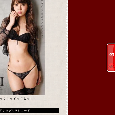
めちゃくちゃイッてるッ!
アナログＬＰレコード