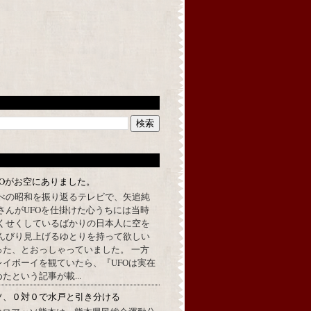
FOがお空にありました。
べの昭和を振り返るテレビで、矢追純
さんがUFOを仕掛けた心うちには当時
くせくしているばかりの日本人に空を
んびり見上げるゆとりを持って欲しい
った、とおっしゃっていました。 一方
イボーイを観ていたら、『UFOは実在
たという記事が載...
ソ、０対０で水戸と引き分ける