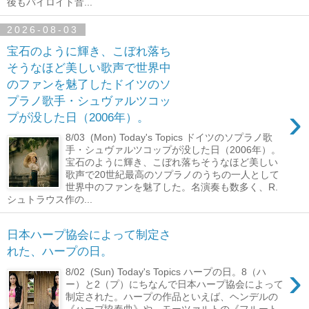
後もバイロイト音...
2026-08-03
宝石のように輝き、こぼれ落ち
そうなほど美しい歌声で世界中
のファンを魅了したドイツのソ
プラノ歌手・シュヴァルツコッ
›
プが没した日（2006年）。
8/03 (Mon) Today's Topics ドイツのソプラノ歌
手・シュヴァルツコップが没した日（2006年）。
宝石のように輝き、こぼれ落ちそうなほど美しい
歌声で20世紀最高のソプラノのうちの一人として
世界中のファンを魅了した。名演奏も数多く、R.
シュトラウス作の...
日本ハープ協会によって制定さ
れた、ハープの日。
›
8/02 (Sun) Today's Topics ハープの日。8（ハ
ー）と2（プ）にちなんで日本ハープ協会によって
制定された。ハープの作品といえば、ヘンデルの
《ハープ協奏曲》や、モーツァルトの《フルート