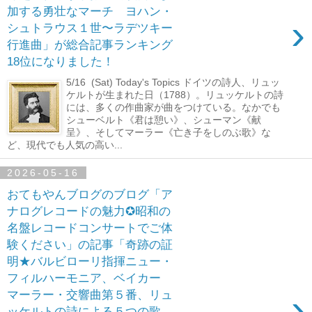
加する勇壮なマーチ ヨハン・
›
シュトラウス１世〜ラデツキー
行進曲」が総合記事ランキング
18位になりました！
5/16 (Sat) Today's Topics ドイツの詩人、リュッ
ケルトが生まれた日（1788）。リュッケルトの詩
には、多くの作曲家が曲をつけている。なかでも
シューベルト《君は憩い》、シューマン《献
呈》、そしてマーラー《亡き子をしのぶ歌》な
ど、現代でも人気の高い...
2026-05-16
おてもやんブログのブログ「ア
ナログレコードの魅力✪昭和の
名盤レコードコンサートでご体
験ください」の記事「奇跡の証
明★バルビローリ指揮ニュー・
フィルハーモニア、ベイカー
›
マーラー・交響曲第５番、リュ
ッケルトの詩による５つの歌