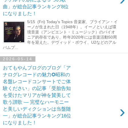
曲」が総合記事ランキング8位
になりました！
5/15 (Fri) Today's Topics 音楽家、ブライアン・イ
ーノが生まれた日（1948年）。イーノといえば環
境音楽（アンビエント・ミュージック）のパイオ
ニア的存在であり、昨年2020年には音楽活動50周
年を迎えた。デヴィッド・ボウイ、U2などのアル
バムプ...
2026-05-14
おてもやんブログのブログ「ア
ナログレコードの魅力✪昭和の
名盤レコードコンサートでご体
験ください」の記事「受胎告知
を受けたマリアが神を賛美して
歌う讃歌 ― 完璧なハーモニー
›
と美しいディクションは当盤随
一」が総合記事ランキング16位
になりました！