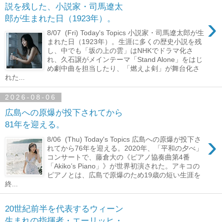
説を残した、小説家・司馬遼太
›
郎が生まれた日（1923年）。
8/07 (Fri) Today's Topics 小説家・司馬遼太郎が生
まれた日（1923年）。生涯に多くの歴史小説を残
し、中でも「坂の上の雲」はNHKでドラマ化さ
れ、久石譲がメインテーマ「Stand Alone」をはじ
め劇中曲を担当したり、「燃えよ剣」が舞台化さ
れた...
2026-08-06
広島への原爆が投下されてから
81年を迎える。
›
8/06 (Thu) Today's Topics 広島への原爆が投下さ
れてから76年を迎える。2020年、「平和の夕べ」
コンサートで、藤倉大の《ピアノ協奏曲第4番
「Akiko’s Piano」》が世界初演された。アキコの
ピアノとは、広島で原爆のため19歳の短い生涯を
終...
20世紀前半を代表するウィーン
生まれの指揮者・エーリッヒ・