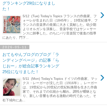
グランキング29位になりまし
›
た！
5/12 (Tue) Today's Topics フランスの作曲家、フ
ォーレが生まれた日（1845年）。19世紀後半、フ
ランスの音楽界の発展に大きく貢献した。幼少期
よりオルガンを演奏し、音楽学校ではサン＝サー
ンスに師事した。のちにパリ音楽院で後進の指導
にあたり、門下...
2026-05-11
おてもやんブログのブログ「ラ
ンディングページ」の記事「ら
じおー」が総合記事ランキング
›
25位になりました！
5/11 (Mon) Today's Topics ドイツの作曲家、マッ
クス・レーガーが没した日（1916年）。レーガー
は、19世紀から20世紀の世紀転換期を生きた作曲
家で、それまでの伝統から離れ、調性が曖昧とな
り、新しい音響を求める激動の時代であった。そ
右下傾向にあ...