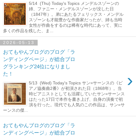
5/14 (Thu) Today's Topics メンデルスゾーンの
姉、ファニー・メンデルスゾーンが没した日
（1847年）。弟にあたるフェリックス・メンデル
スゾーンも才能豊かな作曲家だったが、姉も当時
女性が作曲をするのは稀有な時代にあって、実に
多くの作品を残した、ま...
2026-05-13
おてもやんブログのブログ「ラ
ンディングページ」が総合ブロ
グランキング24位になりまし
›
た！
5/13 (Wed) Today's Topics サン=サーンスの《ピ
アノ協奏曲2番》が初演された日（1868年）。当
時ピアニストとしても活躍していたサン=サーンス
はたった17日で本作を書き上げ、自身の演奏で初
演を行った。現代でも人気のこの作品は、サン=サ
ーンスの傑...
おてもやんブログのブログ「ラ
ンディングページ」が総合ブロ