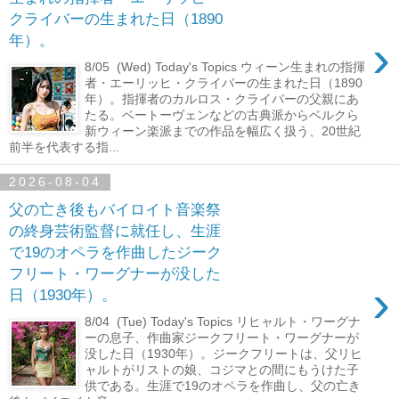
クライバーの生まれた日（1890
›
年）。
8/05 (Wed) Today's Topics ウィーン生まれの指揮
者・エーリッヒ・クライバーの生まれた日（1890
年）。指揮者のカルロス・クライバーの父親にあ
たる。ベートーヴェンなどの古典派からベルクら
新ウィーン楽派までの作品を幅広く扱う、20世紀
前半を代表する指...
2026-08-04
父の亡き後もバイロイト音楽祭
の終身芸術監督に就任し、生涯
で19のオペラを作曲したジーク
フリート・ワーグナーが没した
›
日（1930年）。
8/04 (Tue) Today's Topics リヒャルト・ワーグナ
ーの息子、作曲家ジークフリート・ワーグナーが
没した日（1930年）。ジークフリートは、父リヒ
ャルトがリストの娘、コジマとの間にもうけた子
供である。生涯で19のオペラを作曲し、父の亡き