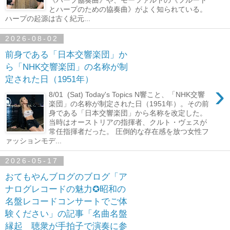
とハープのための協奏曲》がよく知られている。
ハープの起源は古く紀元...
2026-08-02
前身である「日本交響楽団」か
ら「NHK交響楽団」の名称が制
定された日（1951年）
›
8/01 (Sat) Today's Topics N響こと、「NHK交響
楽団」の名称が制定された日（1951年）。その前
身である「日本交響楽団」から名称を改定した。
当時はオーストリアの指揮者、クルト・ヴェスが
常任指揮者だった。 圧倒的な存在感を放つ女性フ
ァッションモデ...
2026-05-17
おてもやんブログのブログ「ア
ナログレコードの魅力✪昭和の
名盤レコードコンサートでご体
験ください」の記事「名曲名盤
縁起 聴衆が手拍子で演奏に参