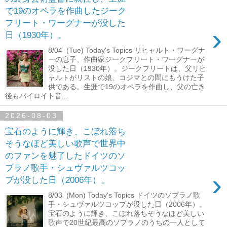
で19のオペラを作曲したジーク
フリート・ワーグナーが没した
›
日（1930年）。
8/04 (Tue) Today's Topics リヒャルト・ワーグナ
ーの息子、作曲家ジークフリート・ワーグナーが
没した日（1930年）。ジークフリートは、父リヒ
ャルトがリストの娘、コジマとの間にもうけた子
供である。生涯で19のオペラを作曲し、父の亡き
後もバイロイト音...
2026-08-03
宝石のように輝き、こぼれ落ち
そうなほど美しい歌声で世界中
のファンを魅了したドイツのソ
プラノ歌手・シュヴァルツコッ
›
プが没した日（2006年）。
8/03 (Mon) Today's Topics ドイツのソプラノ歌
手・シュヴァルツコップが没した日（2006年）。
宝石のように輝き、こぼれ落ちそうなほど美しい
歌声で20世紀最高のソプラノのうちの一人として