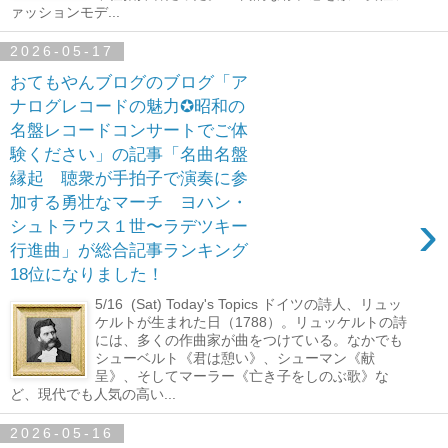
ァッションモデ...
2026-05-17
おてもやんブログのブログ「ア
ナログレコードの魅力✪昭和の
名盤レコードコンサートでご体
験ください」の記事「名曲名盤
縁起 聴衆が手拍子で演奏に参
加する勇壮なマーチ ヨハン・
›
シュトラウス１世〜ラデツキー
行進曲」が総合記事ランキング
18位になりました！
5/16 (Sat) Today's Topics ドイツの詩人、リュッ
ケルトが生まれた日（1788）。リュッケルトの詩
には、多くの作曲家が曲をつけている。なかでも
シューベルト《君は憩い》、シューマン《献
呈》、そしてマーラー《亡き子をしのぶ歌》な
ど、現代でも人気の高い...
2026-05-16