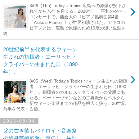
›
8/06 (Thu) Today's Topics 広島への原爆が投下さ
れてから76年を迎える。2020年、「平和の夕べ」
コンサートで、藤倉大の《ピアノ協奏曲第4番
「Akiko’s Piano」》が世界初演された。アキコの
ピアノとは、広島で原爆のため19歳の短い生涯を
終...
20世紀前半を代表するウィーン
生まれの指揮者・エーリッヒ・
クライバーの生まれた日（1890
›
年）。
8/05 (Wed) Today's Topics ウィーン生まれの指揮
者・エーリッヒ・クライバーの生まれた日（1890
年）。指揮者のカルロス・クライバーの父親にあ
たる。ベートーヴェンなどの古典派からベルクら
新ウィーン楽派までの作品を幅広く扱う、20世紀
前半を代表する指...
2026-08-04
父の亡き後もバイロイト音楽祭
の終身芸術監督に就任し、生涯