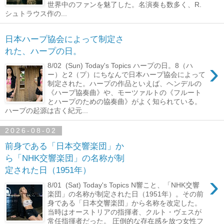
世界中のファンを魅了した。名演奏も数多く、R.
シュトラウス作の...
日本ハープ協会によって制定さ
れた、ハープの日。
›
8/02 (Sun) Today's Topics ハープの日。8（ハ
ー）と2（プ）にちなんで日本ハープ協会によって
制定された。ハープの作品といえば、ヘンデルの
《ハープ協奏曲》や、モーツァルトの《フルート
とハープのための協奏曲》がよく知られている。
ハープの起源は古く紀元...
2026-08-02
前身である「日本交響楽団」か
ら「NHK交響楽団」の名称が制
定された日（1951年）
›
8/01 (Sat) Today's Topics N響こと、「NHK交響
楽団」の名称が制定された日（1951年）。その前
身である「日本交響楽団」から名称を改定した。
当時はオーストリアの指揮者、クルト・ヴェスが
常任指揮者だった。 圧倒的な存在感を放つ女性フ