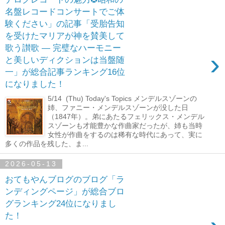
名盤レコードコンサートでご体
験ください」の記事「受胎告知
を受けたマリアが神を賛美して
歌う讃歌 ― 完璧なハーモニー
›
と美しいディクションは当盤随
一」が総合記事ランキング16位
になりました！
5/14 (Thu) Today's Topics メンデルスゾーンの
姉、ファニー・メンデルスゾーンが没した日
（1847年）。弟にあたるフェリックス・メンデル
スゾーンも才能豊かな作曲家だったが、姉も当時
女性が作曲をするのは稀有な時代にあって、実に
多くの作品を残した、ま...
2026-05-13
おてもやんブログのブログ「ラ
ンディングページ」が総合ブロ
グランキング24位になりまし
た！