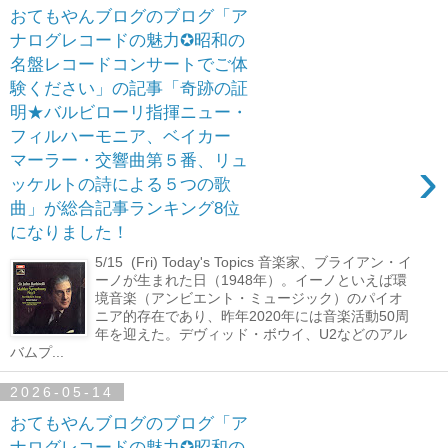
おてもやんブログのブログ「ア
ナログレコードの魅力✪昭和の
名盤レコードコンサートでご体
験ください」の記事「奇跡の証
明★バルビローリ指揮ニュー・
フィルハーモニア、ベイカー
›
マーラー・交響曲第５番、リュ
ッケルトの詩による５つの歌
曲」が総合記事ランキング8位
になりました！
5/15 (Fri) Today's Topics 音楽家、ブライアン・イ
ーノが生まれた日（1948年）。イーノといえば環
境音楽（アンビエント・ミュージック）のパイオ
ニア的存在であり、昨年2020年には音楽活動50周
年を迎えた。デヴィッド・ボウイ、U2などのアル
バムプ...
2026-05-14
おてもやんブログのブログ「ア
ナログレコードの魅力✪昭和の