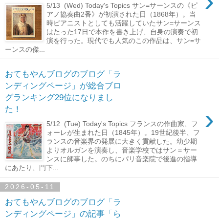
›
5/13 (Wed) Today's Topics サン=サーンスの《ピ
アノ協奏曲2番》が初演された日（1868年）。当
時ピアニストとしても活躍していたサン=サーンス
はたった17日で本作を書き上げ、自身の演奏で初
演を行った。現代でも人気のこの作品は、サン=サ
ーンスの傑...
おてもやんブログのブログ「ラ
ンディングページ」が総合ブロ
グランキング29位になりまし
›
た！
5/12 (Tue) Today's Topics フランスの作曲家、フ
ォーレが生まれた日（1845年）。19世紀後半、フ
ランスの音楽界の発展に大きく貢献した。幼少期
よりオルガンを演奏し、音楽学校ではサン＝サー
ンスに師事した。のちにパリ音楽院で後進の指導
にあたり、門下...
2026-05-11
おてもやんブログのブログ「ラ
ンディングページ」の記事「ら