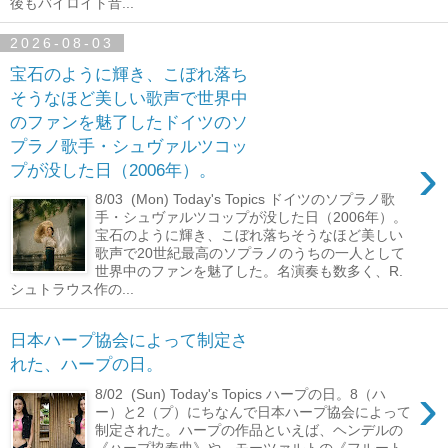
後もバイロイト音...
2026-08-03
宝石のように輝き、こぼれ落ち
そうなほど美しい歌声で世界中
のファンを魅了したドイツのソ
プラノ歌手・シュヴァルツコッ
›
プが没した日（2006年）。
8/03 (Mon) Today's Topics ドイツのソプラノ歌
手・シュヴァルツコップが没した日（2006年）。
宝石のように輝き、こぼれ落ちそうなほど美しい
歌声で20世紀最高のソプラノのうちの一人として
世界中のファンを魅了した。名演奏も数多く、R.
シュトラウス作の...
日本ハープ協会によって制定さ
れた、ハープの日。
›
8/02 (Sun) Today's Topics ハープの日。8（ハ
ー）と2（プ）にちなんで日本ハープ協会によって
制定された。ハープの作品といえば、ヘンデルの
《ハープ協奏曲》や、モーツァルトの《フルート