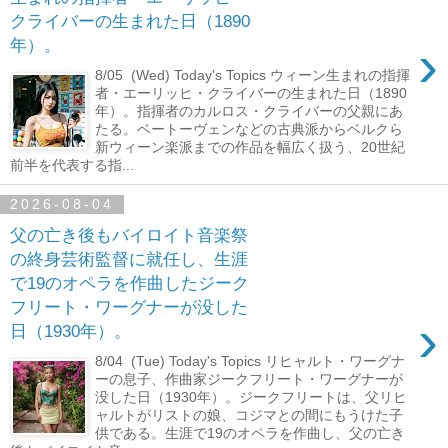
クライバーの生まれた日（1890
›
年）。
8/05 (Wed) Today's Topics ウィーン生まれの指揮
者・エーリッヒ・クライバーの生まれた日（1890
年）。指揮者のカルロス・クライバーの父親にあ
たる。ベートーヴェンなどの古典派からベルクら
新ウィーン楽派までの作品を幅広く扱う、20世紀
前半を代表する指...
2026-08-04
父の亡き後もバイロイト音楽祭
の終身芸術監督に就任し、生涯
で19のオペラを作曲したジーク
フリート・ワーグナーが没した
›
日（1930年）。
8/04 (Tue) Today's Topics リヒャルト・ワーグナ
ーの息子、作曲家ジークフリート・ワーグナーが
没した日（1930年）。ジークフリートは、父リヒ
ャルトがリストの娘、コジマとの間にもうけた子
供である。生涯で19のオペラを作曲し、父の亡き