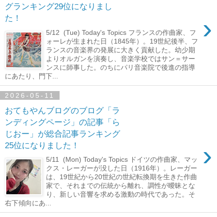
グランキング29位になりまし
›
た！
5/12 (Tue) Today's Topics フランスの作曲家、フ
ォーレが生まれた日（1845年）。19世紀後半、フ
ランスの音楽界の発展に大きく貢献した。幼少期
よりオルガンを演奏し、音楽学校ではサン＝サー
ンスに師事した。のちにパリ音楽院で後進の指導
にあたり、門下...
2026-05-11
おてもやんブログのブログ「ラ
ンディングページ」の記事「ら
じおー」が総合記事ランキング
›
25位になりました！
5/11 (Mon) Today's Topics ドイツの作曲家、マッ
クス・レーガーが没した日（1916年）。レーガー
は、19世紀から20世紀の世紀転換期を生きた作曲
家で、それまでの伝統から離れ、調性が曖昧とな
り、新しい音響を求める激動の時代であった。そ
右下傾向にあ...