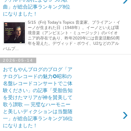
曲」が総合記事ランキング8位
になりました！
5/15 (Fri) Today's Topics 音楽家、ブライアン・イ
ーノが生まれた日（1948年）。イーノといえば環
境音楽（アンビエント・ミュージック）のパイオ
ニア的存在であり、昨年2020年には音楽活動50周
年を迎えた。デヴィッド・ボウイ、U2などのアル
バムプ...
2026-05-14
おてもやんブログのブログ「ア
ナログレコードの魅力✪昭和の
名盤レコードコンサートでご体
験ください」の記事「受胎告知
を受けたマリアが神を賛美して
歌う讃歌 ― 完璧なハーモニー
›
と美しいディクションは当盤随
一」が総合記事ランキング16位
になりました！