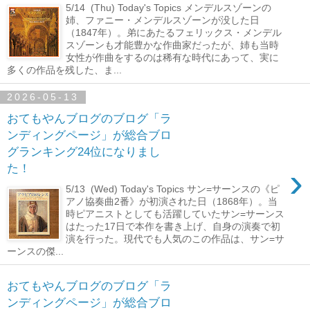
5/14 (Thu) Today's Topics メンデルスゾーンの
姉、ファニー・メンデルスゾーンが没した日
（1847年）。弟にあたるフェリックス・メンデル
スゾーンも才能豊かな作曲家だったが、姉も当時
女性が作曲をするのは稀有な時代にあって、実に
多くの作品を残した、ま...
2026-05-13
おてもやんブログのブログ「ラ
ンディングページ」が総合ブロ
グランキング24位になりまし
›
た！
5/13 (Wed) Today's Topics サン=サーンスの《ピ
アノ協奏曲2番》が初演された日（1868年）。当
時ピアニストとしても活躍していたサン=サーンス
はたった17日で本作を書き上げ、自身の演奏で初
演を行った。現代でも人気のこの作品は、サン=サ
ーンスの傑...
おてもやんブログのブログ「ラ
ンディングページ」が総合ブロ