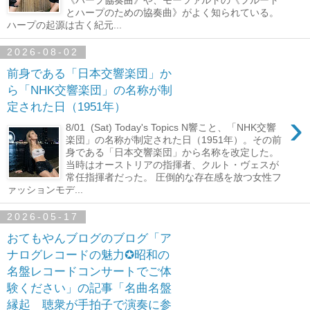
とハープのための協奏曲》がよく知られている。
ハープの起源は古く紀元...
2026-08-02
前身である「日本交響楽団」か
ら「NHK交響楽団」の名称が制
定された日（1951年）
›
8/01 (Sat) Today's Topics N響こと、「NHK交響
楽団」の名称が制定された日（1951年）。その前
身である「日本交響楽団」から名称を改定した。
当時はオーストリアの指揮者、クルト・ヴェスが
常任指揮者だった。 圧倒的な存在感を放つ女性フ
ァッションモデ...
2026-05-17
おてもやんブログのブログ「ア
ナログレコードの魅力✪昭和の
名盤レコードコンサートでご体
験ください」の記事「名曲名盤
縁起 聴衆が手拍子で演奏に参