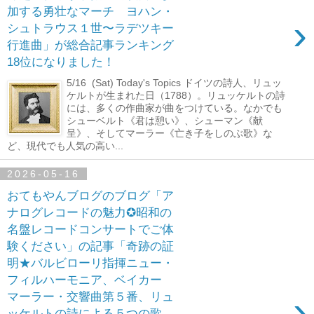
加する勇壮なマーチ ヨハン・
›
シュトラウス１世〜ラデツキー
行進曲」が総合記事ランキング
18位になりました！
5/16 (Sat) Today's Topics ドイツの詩人、リュッ
ケルトが生まれた日（1788）。リュッケルトの詩
には、多くの作曲家が曲をつけている。なかでも
シューベルト《君は憩い》、シューマン《献
呈》、そしてマーラー《亡き子をしのぶ歌》な
ど、現代でも人気の高い...
2026-05-16
おてもやんブログのブログ「ア
ナログレコードの魅力✪昭和の
名盤レコードコンサートでご体
験ください」の記事「奇跡の証
明★バルビローリ指揮ニュー・
フィルハーモニア、ベイカー
›
マーラー・交響曲第５番、リュ
ッケルトの詩による５つの歌