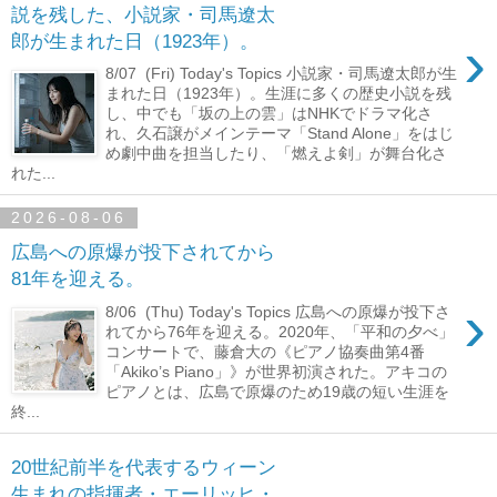
説を残した、小説家・司馬遼太
›
郎が生まれた日（1923年）。
8/07 (Fri) Today's Topics 小説家・司馬遼太郎が生
まれた日（1923年）。生涯に多くの歴史小説を残
し、中でも「坂の上の雲」はNHKでドラマ化さ
れ、久石譲がメインテーマ「Stand Alone」をはじ
め劇中曲を担当したり、「燃えよ剣」が舞台化さ
れた...
2026-08-06
広島への原爆が投下されてから
81年を迎える。
›
8/06 (Thu) Today's Topics 広島への原爆が投下さ
れてから76年を迎える。2020年、「平和の夕べ」
コンサートで、藤倉大の《ピアノ協奏曲第4番
「Akiko’s Piano」》が世界初演された。アキコの
ピアノとは、広島で原爆のため19歳の短い生涯を
終...
20世紀前半を代表するウィーン
生まれの指揮者・エーリッヒ・