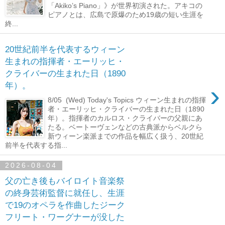
「Akiko’s Piano」》が世界初演された。アキコの
ピアノとは、広島で原爆のため19歳の短い生涯を
終...
20世紀前半を代表するウィーン
生まれの指揮者・エーリッヒ・
クライバーの生まれた日（1890
›
年）。
8/05 (Wed) Today's Topics ウィーン生まれの指揮
者・エーリッヒ・クライバーの生まれた日（1890
年）。指揮者のカルロス・クライバーの父親にあ
たる。ベートーヴェンなどの古典派からベルクら
新ウィーン楽派までの作品を幅広く扱う、20世紀
前半を代表する指...
2026-08-04
父の亡き後もバイロイト音楽祭
の終身芸術監督に就任し、生涯
で19のオペラを作曲したジーク
フリート・ワーグナーが没した