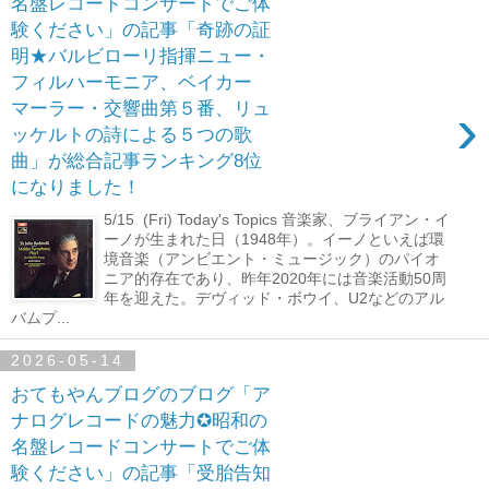
名盤レコードコンサートでご体
験ください」の記事「奇跡の証
明★バルビローリ指揮ニュー・
フィルハーモニア、ベイカー
›
マーラー・交響曲第５番、リュ
ッケルトの詩による５つの歌
曲」が総合記事ランキング8位
になりました！
5/15 (Fri) Today's Topics 音楽家、ブライアン・イ
ーノが生まれた日（1948年）。イーノといえば環
境音楽（アンビエント・ミュージック）のパイオ
ニア的存在であり、昨年2020年には音楽活動50周
年を迎えた。デヴィッド・ボウイ、U2などのアル
バムプ...
2026-05-14
おてもやんブログのブログ「ア
ナログレコードの魅力✪昭和の
名盤レコードコンサートでご体
験ください」の記事「受胎告知