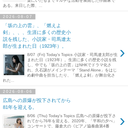
楽にいたるまでマルチな活動を展開した作曲家で
ある。来日した際、...
2026-08-07
「坂の上の雲」、「燃えよ
剣」、、、生涯に多くの歴史小
説を残した、小説家・司馬遼太
›
郎が生まれた日（1923年）。
8/07 (Fri) Today's Topics 小説家・司馬遼太郎が生
まれた日（1923年）。生涯に多くの歴史小説を残
し、中でも「坂の上の雲」はNHKでドラマ化さ
れ、久石譲がメインテーマ「Stand Alone」をはじ
め劇中曲を担当したり、「燃えよ剣」が舞台化さ
れた...
2026-08-06
広島への原爆が投下されてから
81年を迎える。
›
8/06 (Thu) Today's Topics 広島への原爆が投下さ
れてから76年を迎える。2020年、「平和の夕べ」
コンサートで、藤倉大の《ピアノ協奏曲第4番