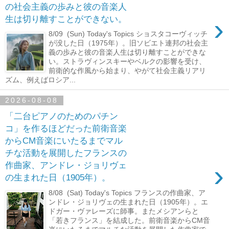
の社会主義の歩みと彼の音楽人
›
生は切り離すことができない。
8/09 (Sun) Today's Topics ショスタコーヴィッチ
が没した日（1975年）。旧ソビエト連邦の社会主
義の歩みと彼の音楽人生は切り離すことができな
い。ストラヴィンスキーやベルクの影響を受け、
前衛的な作風から始まり、やがて社会主義リアリ
ズム、例えばロシア...
2026-08-08
「二台ピアノのためのパチン
コ」を作るほどだった前衛音楽
からCM音楽にいたるまでマル
チな活動を展開したフランスの
›
作曲家、アンドレ・ジョリヴェ
の生まれた日（1905年）。
8/08 (Sat) Today's Topics フランスの作曲家、ア
ンドレ・ジョリヴェの生まれた日（1905年）。エ
ドガー・ヴァレーズに師事。またメシアンらと
「若きフランス」を結成した。前衛音楽からCM音