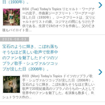
›
日（1930年）。
8/04 (Tue) Today's Topics リヒャルト・ワーグナ
ーの息子、作曲家ジークフリート・ワーグナーが
没した日（1930年）。ジークフリートは、父リヒ
ャルトがリストの娘、コジマとの間にもうけた子
供である。生涯で19のオペラを作曲し、父の亡き
後もバイロイト音...
2026-08-03
宝石のように輝き、こぼれ落ち
そうなほど美しい歌声で世界中
のファンを魅了したドイツのソ
プラノ歌手・シュヴァルツコッ
›
プが没した日（2006年）。
8/03 (Mon) Today's Topics ドイツのソプラノ歌
手・シュヴァルツコップが没した日（2006年）。
宝石のように輝き、こぼれ落ちそうなほど美しい
歌声で20世紀最高のソプラノのうちの一人として
世界中のファンを魅了した。名演奏も数多く、R.
シュトラウス作の...