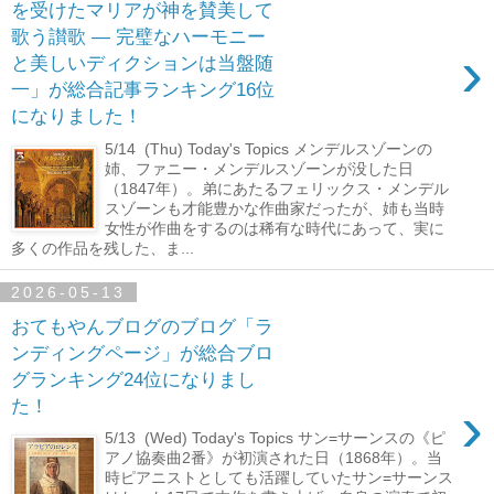
を受けたマリアが神を賛美して
歌う讃歌 ― 完璧なハーモニー
›
と美しいディクションは当盤随
一」が総合記事ランキング16位
になりました！
5/14 (Thu) Today's Topics メンデルスゾーンの
姉、ファニー・メンデルスゾーンが没した日
（1847年）。弟にあたるフェリックス・メンデル
スゾーンも才能豊かな作曲家だったが、姉も当時
女性が作曲をするのは稀有な時代にあって、実に
多くの作品を残した、ま...
2026-05-13
おてもやんブログのブログ「ラ
ンディングページ」が総合ブロ
グランキング24位になりまし
›
た！
5/13 (Wed) Today's Topics サン=サーンスの《ピ
アノ協奏曲2番》が初演された日（1868年）。当
時ピアニストとしても活躍していたサン=サーンス