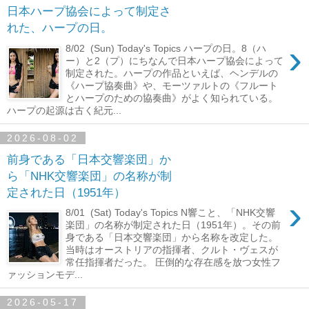
日本ハープ協会によって制定さ
れた、ハープの日。
›
8/02 (Sun) Today's Topics ハープの日。8（ハ
ー）と2（プ）にちなんで日本ハープ協会によって
制定された。ハープの作品といえば、ヘンデルの
《ハープ協奏曲》や、モーツァルトの《フルート
とハープのための協奏曲》がよく知られている。
ハープの起源は古く紀元...
2026-08-02
前身である「日本交響楽団」か
ら「NHK交響楽団」の名称が制
定された日（1951年）
›
8/01 (Sat) Today's Topics N響こと、「NHK交響
楽団」の名称が制定された日（1951年）。その前
身である「日本交響楽団」から名称を改定した。
当時はオーストリアの指揮者、クルト・ヴェスが
常任指揮者だった。 圧倒的な存在感を放つ女性フ
ァッションモデ...
2026-05-17