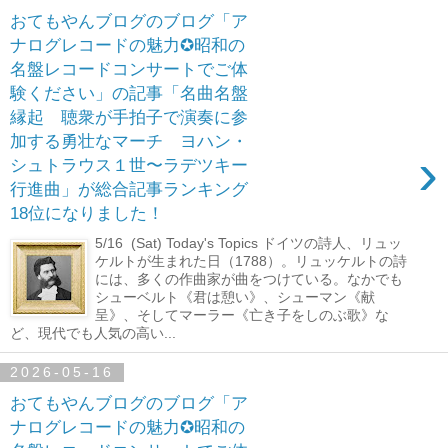
おてもやんブログのブログ「ア
ナログレコードの魅力✪昭和の
名盤レコードコンサートでご体
験ください」の記事「名曲名盤
縁起 聴衆が手拍子で演奏に参
加する勇壮なマーチ ヨハン・
›
シュトラウス１世〜ラデツキー
行進曲」が総合記事ランキング
18位になりました！
5/16 (Sat) Today's Topics ドイツの詩人、リュッ
ケルトが生まれた日（1788）。リュッケルトの詩
には、多くの作曲家が曲をつけている。なかでも
シューベルト《君は憩い》、シューマン《献
呈》、そしてマーラー《亡き子をしのぶ歌》な
ど、現代でも人気の高い...
2026-05-16
おてもやんブログのブログ「ア
ナログレコードの魅力✪昭和の