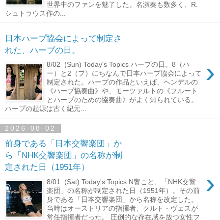
世界中のファンを魅了した。名演奏も数多く、R.
シュトラウス作の...
日本ハープ協会によって制定さ
れた、ハープの日。
›
8/02 (Sun) Today's Topics ハープの日。8（ハ
ー）と2（プ）にちなんで日本ハープ協会によって
制定された。ハープの作品といえば、ヘンデルの
《ハープ協奏曲》や、モーツァルトの《フルート
とハープのための協奏曲》がよく知られている。
ハープの起源は古く紀元...
2026-08-02
前身である「日本交響楽団」か
ら「NHK交響楽団」の名称が制
定された日（1951年）
›
8/01 (Sat) Today's Topics N響こと、「NHK交響
楽団」の名称が制定された日（1951年）。その前
身である「日本交響楽団」から名称を改定した。
当時はオーストリアの指揮者、クルト・ヴェスが
常任指揮者だった。 圧倒的な存在感を放つ女性フ