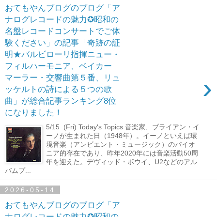
おてもやんブログのブログ「ア
ナログレコードの魅力✪昭和の
名盤レコードコンサートでご体
験ください」の記事「奇跡の証
明★バルビローリ指揮ニュー・
フィルハーモニア、ベイカー
›
マーラー・交響曲第５番、リュ
ッケルトの詩による５つの歌
曲」が総合記事ランキング8位
になりました！
5/15 (Fri) Today's Topics 音楽家、ブライアン・イ
ーノが生まれた日（1948年）。イーノといえば環
境音楽（アンビエント・ミュージック）のパイオ
ニア的存在であり、昨年2020年には音楽活動50周
年を迎えた。デヴィッド・ボウイ、U2などのアル
バムプ...
2026-05-14
おてもやんブログのブログ「ア
ナログレコードの魅力✪昭和の