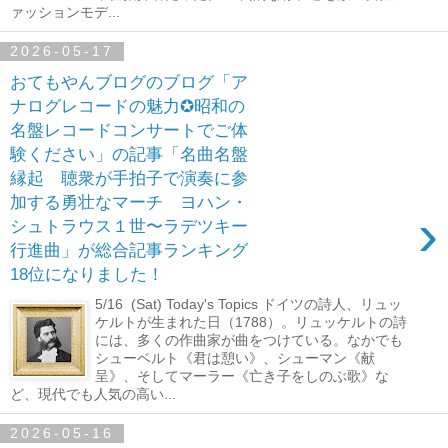
ァッションモデ...
2026-05-17
おてもやんブログのブログ「ア
ナログレコードの魅力✪昭和の
名盤レコードコンサートでご体
験ください」の記事「名曲名盤
縁起 聴衆が手拍子で演奏に参
加する勇壮なマーチ ヨハン・
›
シュトラウス１世〜ラデツキー
行進曲」が総合記事ランキング
18位になりました！
5/16 (Sat) Today's Topics ドイツの詩人、リュッ
ケルトが生まれた日（1788）。リュッケルトの詩
には、多くの作曲家が曲をつけている。なかでも
シューベルト《君は憩い》、シューマン《献
呈》、そしてマーラー《亡き子をしのぶ歌》な
ど、現代でも人気の高い...
2026-05-16