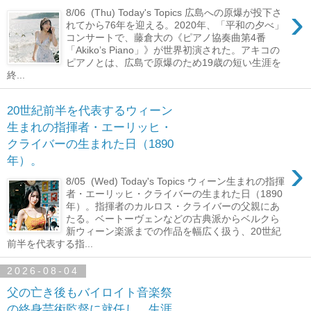
›
8/06 (Thu) Today's Topics 広島への原爆が投下さ
れてから76年を迎える。2020年、「平和の夕べ」
コンサートで、藤倉大の《ピアノ協奏曲第4番
「Akiko’s Piano」》が世界初演された。アキコの
ピアノとは、広島で原爆のため19歳の短い生涯を
終...
20世紀前半を代表するウィーン
生まれの指揮者・エーリッヒ・
クライバーの生まれた日（1890
›
年）。
8/05 (Wed) Today's Topics ウィーン生まれの指揮
者・エーリッヒ・クライバーの生まれた日（1890
年）。指揮者のカルロス・クライバーの父親にあ
たる。ベートーヴェンなどの古典派からベルクら
新ウィーン楽派までの作品を幅広く扱う、20世紀
前半を代表する指...
2026-08-04
父の亡き後もバイロイト音楽祭
の終身芸術監督に就任し、生涯