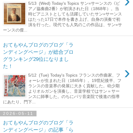
›
5/13 (Wed) Today's Topics サン=サーンスの《ピ
アノ協奏曲2番》が初演された日（1868年）。当
時ピアニストとしても活躍していたサン=サーンス
はたった17日で本作を書き上げ、自身の演奏で初
演を行った。現代でも人気のこの作品は、サン=サ
ーンスの傑...
おてもやんブログのブログ「ラ
ンディングページ」が総合ブロ
グランキング29位になりまし
›
た！
5/12 (Tue) Today's Topics フランスの作曲家、フ
ォーレが生まれた日（1845年）。19世紀後半、フ
ランスの音楽界の発展に大きく貢献した。幼少期
よりオルガンを演奏し、音楽学校ではサン＝サー
ンスに師事した。のちにパリ音楽院で後進の指導
にあたり、門下...
2026-05-11
おてもやんブログのブログ「ラ
ンディングページ」の記事「ら