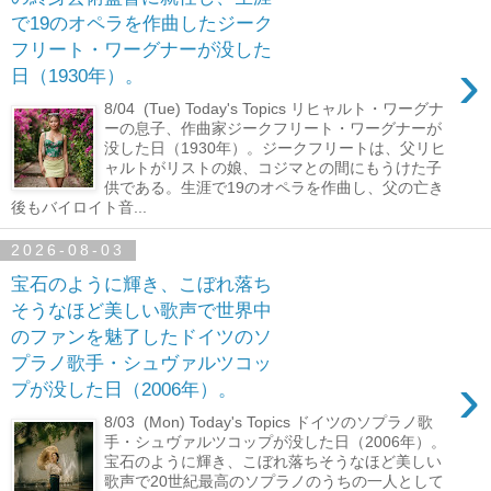
で19のオペラを作曲したジーク
フリート・ワーグナーが没した
›
日（1930年）。
8/04 (Tue) Today's Topics リヒャルト・ワーグナ
ーの息子、作曲家ジークフリート・ワーグナーが
没した日（1930年）。ジークフリートは、父リヒ
ャルトがリストの娘、コジマとの間にもうけた子
供である。生涯で19のオペラを作曲し、父の亡き
後もバイロイト音...
2026-08-03
宝石のように輝き、こぼれ落ち
そうなほど美しい歌声で世界中
のファンを魅了したドイツのソ
プラノ歌手・シュヴァルツコッ
›
プが没した日（2006年）。
8/03 (Mon) Today's Topics ドイツのソプラノ歌
手・シュヴァルツコップが没した日（2006年）。
宝石のように輝き、こぼれ落ちそうなほど美しい
歌声で20世紀最高のソプラノのうちの一人として