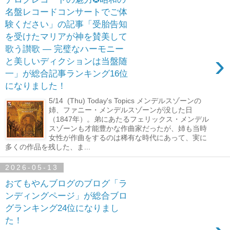
名盤レコードコンサートでご体
験ください」の記事「受胎告知
を受けたマリアが神を賛美して
歌う讃歌 ― 完璧なハーモニー
›
と美しいディクションは当盤随
一」が総合記事ランキング16位
になりました！
5/14 (Thu) Today's Topics メンデルスゾーンの
姉、ファニー・メンデルスゾーンが没した日
（1847年）。弟にあたるフェリックス・メンデル
スゾーンも才能豊かな作曲家だったが、姉も当時
女性が作曲をするのは稀有な時代にあって、実に
多くの作品を残した、ま...
2026-05-13
おてもやんブログのブログ「ラ
ンディングページ」が総合ブロ
グランキング24位になりまし
た！