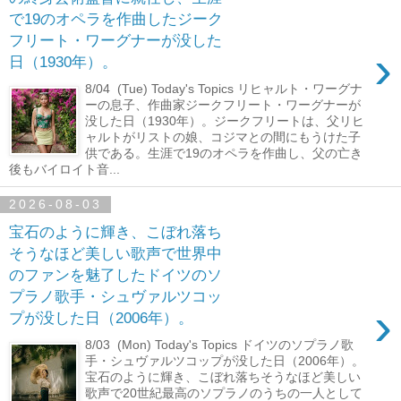
で19のオペラを作曲したジーク
フリート・ワーグナーが没した
›
日（1930年）。
8/04 (Tue) Today's Topics リヒャルト・ワーグナ
ーの息子、作曲家ジークフリート・ワーグナーが
没した日（1930年）。ジークフリートは、父リヒ
ャルトがリストの娘、コジマとの間にもうけた子
供である。生涯で19のオペラを作曲し、父の亡き
後もバイロイト音...
2026-08-03
宝石のように輝き、こぼれ落ち
そうなほど美しい歌声で世界中
のファンを魅了したドイツのソ
プラノ歌手・シュヴァルツコッ
›
プが没した日（2006年）。
8/03 (Mon) Today's Topics ドイツのソプラノ歌
手・シュヴァルツコップが没した日（2006年）。
宝石のように輝き、こぼれ落ちそうなほど美しい
歌声で20世紀最高のソプラノのうちの一人として