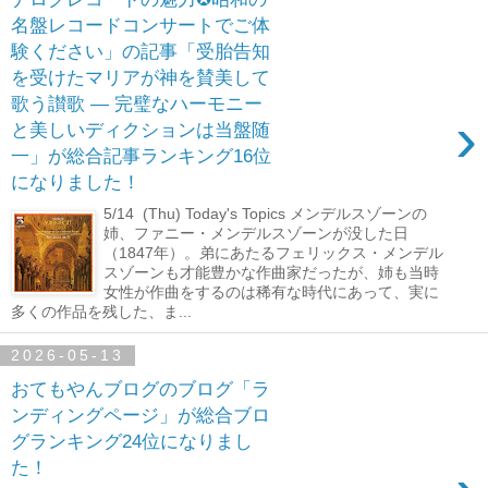
名盤レコードコンサートでご体
験ください」の記事「受胎告知
を受けたマリアが神を賛美して
歌う讃歌 ― 完璧なハーモニー
›
と美しいディクションは当盤随
一」が総合記事ランキング16位
になりました！
5/14 (Thu) Today's Topics メンデルスゾーンの
姉、ファニー・メンデルスゾーンが没した日
（1847年）。弟にあたるフェリックス・メンデル
スゾーンも才能豊かな作曲家だったが、姉も当時
女性が作曲をするのは稀有な時代にあって、実に
多くの作品を残した、ま...
2026-05-13
おてもやんブログのブログ「ラ
ンディングページ」が総合ブロ
グランキング24位になりまし
た！