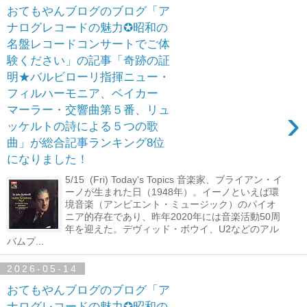
おてもやんブログのブログ「ア
ナログレコードの魅力✪昭和の
名盤レコードコンサートでご体
験ください」の記事「奇跡の証
明★バルビローリ指揮ニュー・
フィルハーモニア、ベイカー
›
マーラー・交響曲第５番、リュ
ッケルトの詩による５つの歌
曲」が総合記事ランキング8位
になりました！
5/15 (Fri) Today's Topics 音楽家、ブライアン・イ
ーノが生まれた日（1948年）。イーノといえば環
境音楽（アンビエント・ミュージック）のパイオ
ニア的存在であり、昨年2020年には音楽活動50周
年を迎えた。デヴィッド・ボウイ、U2などのアル
バムプ...
2026-05-14
おてもやんブログのブログ「ア
ナログレコードの魅力✪昭和の