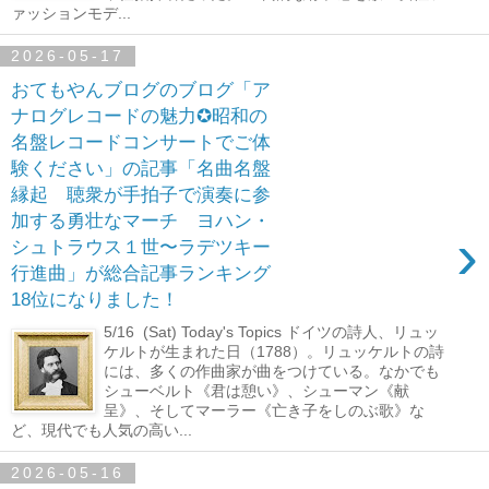
ァッションモデ...
2026-05-17
おてもやんブログのブログ「ア
ナログレコードの魅力✪昭和の
名盤レコードコンサートでご体
験ください」の記事「名曲名盤
縁起 聴衆が手拍子で演奏に参
加する勇壮なマーチ ヨハン・
›
シュトラウス１世〜ラデツキー
行進曲」が総合記事ランキング
18位になりました！
5/16 (Sat) Today's Topics ドイツの詩人、リュッ
ケルトが生まれた日（1788）。リュッケルトの詩
には、多くの作曲家が曲をつけている。なかでも
シューベルト《君は憩い》、シューマン《献
呈》、そしてマーラー《亡き子をしのぶ歌》な
ど、現代でも人気の高い...
2026-05-16