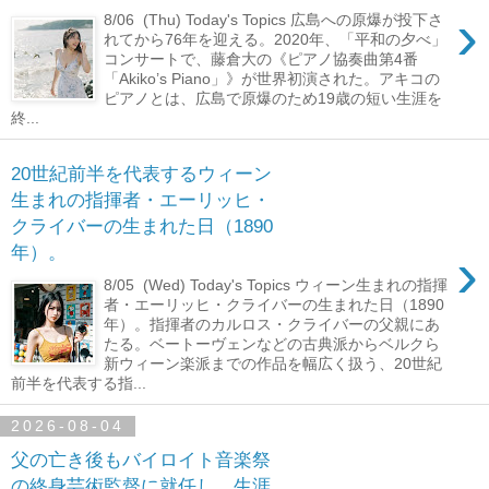
›
8/06 (Thu) Today's Topics 広島への原爆が投下さ
れてから76年を迎える。2020年、「平和の夕べ」
コンサートで、藤倉大の《ピアノ協奏曲第4番
「Akiko’s Piano」》が世界初演された。アキコの
ピアノとは、広島で原爆のため19歳の短い生涯を
終...
20世紀前半を代表するウィーン
生まれの指揮者・エーリッヒ・
クライバーの生まれた日（1890
›
年）。
8/05 (Wed) Today's Topics ウィーン生まれの指揮
者・エーリッヒ・クライバーの生まれた日（1890
年）。指揮者のカルロス・クライバーの父親にあ
たる。ベートーヴェンなどの古典派からベルクら
新ウィーン楽派までの作品を幅広く扱う、20世紀
前半を代表する指...
2026-08-04
父の亡き後もバイロイト音楽祭
の終身芸術監督に就任し、生涯