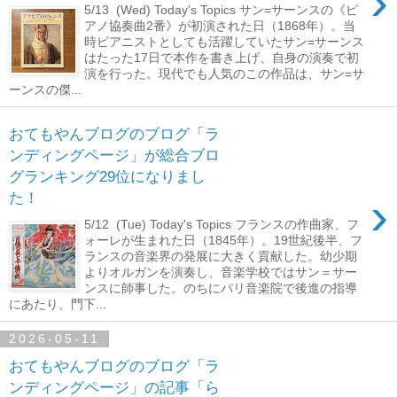
›
5/13 (Wed) Today's Topics サン=サーンスの《ピ
アノ協奏曲2番》が初演された日（1868年）。当
時ピアニストとしても活躍していたサン=サーンス
はたった17日で本作を書き上げ、自身の演奏で初
演を行った。現代でも人気のこの作品は、サン=サ
ーンスの傑...
おてもやんブログのブログ「ラ
ンディングページ」が総合ブロ
グランキング29位になりまし
›
た！
5/12 (Tue) Today's Topics フランスの作曲家、フ
ォーレが生まれた日（1845年）。19世紀後半、フ
ランスの音楽界の発展に大きく貢献した。幼少期
よりオルガンを演奏し、音楽学校ではサン＝サー
ンスに師事した。のちにパリ音楽院で後進の指導
にあたり、門下...
2026-05-11
おてもやんブログのブログ「ラ
ンディングページ」の記事「ら