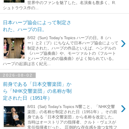
世界中のファンを魅了した。名演奏も数多く、R.
シュトラウス作の...
日本ハープ協会によって制定さ
れた、ハープの日。
›
8/02 (Sun) Today's Topics ハープの日。8（ハ
ー）と2（プ）にちなんで日本ハープ協会によって
制定された。ハープの作品といえば、ヘンデルの
《ハープ協奏曲》や、モーツァルトの《フルート
とハープのための協奏曲》がよく知られている。
ハープの起源は古く紀元...
2026-08-02
前身である「日本交響楽団」か
ら「NHK交響楽団」の名称が制
定された日（1951年）
›
8/01 (Sat) Today's Topics N響こと、「NHK交響
楽団」の名称が制定された日（1951年）。その前
身である「日本交響楽団」から名称を改定した。
当時はオーストリアの指揮者、クルト・ヴェスが
常任指揮者だった。 圧倒的な存在感を放つ女性フ