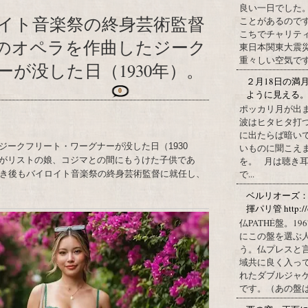
良い一日でした
イト音楽祭の終身芸術監督
ことがあるので
こちでチャリテ
9のオペラを作曲したジーク
東日本関東大震
重々しい空気です
が没した日（1930年）。
２月18日の満
0
ように見える
ポッカリ月が出
波はヒタヒタ打つ
に出たらば暗いで
ークフリート・ワーグナーが没した日（1930
いものに聞こえ
がリストの娘、コジマとの間にもうけた子供であ
を。 月は聴き耳
で...
亡き後もバイロイト音楽祭の終身芸術監督に就任し、
ベルリオーズ
揮パリ管 http://o
仏PATHÉ盤。
にこの盤を選ぶ
う。仏プレスと
域共に良く入っ
れたダブルジャ
です。（あの盤はど