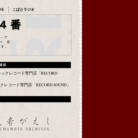
NE
こばとラジオ
４番
--- ア
ー、音
ます。
通販
レコード専門店「RECORD SOUND」