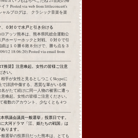
a twic.li いつもはらぺこだね 21世紀の帰
ted via web from littleconcert's
 オフィシャルブログは、 クラシック音楽を楽
ソ、０対０で水戸と引き分ける
のロアッソ熊本は、熊本県民総合運動公
水戸ホーリーホックと対戦、０対０で引
成績は１０勝６敗８分けで、勝ち点を３
2 18:06:20) Posted via email from
RT推奨】注意喚起。女性の皆様ご注意
ださい。
上で、相手が女性と見るとしつこくSkypeに
L上で誹謗中傷する、悪質な輩がいる模
数名がたて続けに同一人物の被害に遭っ
注意喚起。女性の皆様ご注意ください。
して複数のアカウント、少なくとも 4つ
熊本県議会議員一般選挙」投票日です。
めに大河ドラマ「江、姫たちの戦国」は
があります。
一般選挙の投票日だった熊本は、とても