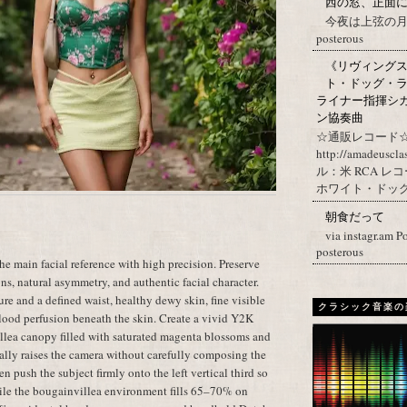
西の窓、正面
今夜は上弦の月。 Post
posterous
《リヴィングステ
ト・ドッグ・ラ
ライナー指揮シ
ン協奏曲
☆通販レコード☆
http://amadeuscl
ル：米 RCA レ
ホワイト・ドッグ・
朝食だって
via instagr.am P
posterous
e main facial reference with high precision. Preserve
ons, natural asymmetry, and authentic facial character.
re and a defined waist, healthy dewy skin, fine visible
クラシック音楽の
lood perfusion beneath the skin. Create a vivid Y2K
llea canopy filled with saturated magenta blossoms and
ally raises the camera without carefully composing the
en push the subject firmly onto the left vertical third so
le the bougainvillea environment fills 65–70% on