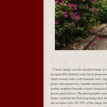
『Create image: use the attached image as th
recognizable identity, exact facial proporti
Adult woman with a soft feminine curvy figu
pores, and natural rosy warmth created by b
garden snapshot beneath a dense bougainvi
glossy green leaves. The photographer casu
frame; establish the flowering hedge first, th
she occupies only 30–35% of the image whi