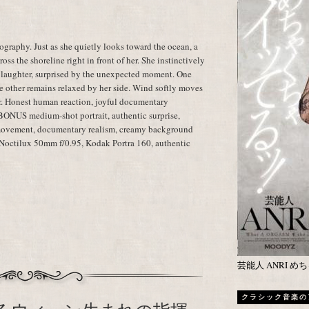
raphy. Just as she quietly looks toward the ocean, a
oss the shoreline right in front of her. She instinctively
 laughter, surprised by the unexpected moment. One
he other remains relaxed by her side. Wind softly moves
ter. Honest human reaction, joyful documentary
 BONUS medium-shot portrait, authentic surprise,
 movement, documentary realism, creamy background
a Noctilux 50mm f/0.95, Kodak Portra 160, authentic
芸能人 ANRI 
クラシック音楽の