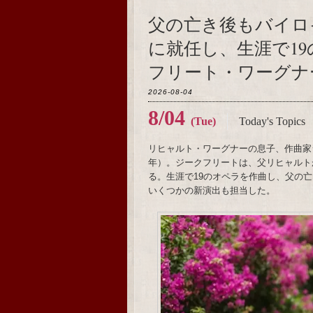
父の亡き後もバイロ
に就任し、生涯で1
フリート・ワーグナー
2026-08-04
8/04
(Tue)
Today's Topics
リヒャルト・ワーグナーの息子、作曲家ジ
年）。ジークフリートは、父リヒャルト
る。生涯で19のオペラを作曲し、父の
いくつかの新演出も担当した。