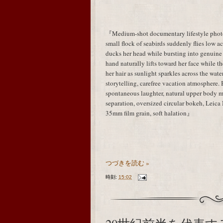
『Medium-shot documentary lifestyle photog
small flock of seabirds suddenly flies low acr
ducks her head while bursting into genuine
hand naturally lifts toward her face while t
her hair as sunlight sparkles across the wa
storytelling, carefree vacation atmosphere.
spontaneous laughter, natural upper body
separation, oversized circular bokeh, Leic
35mm film grain, soft halation』
つづきを読む »
時刻:
15:02