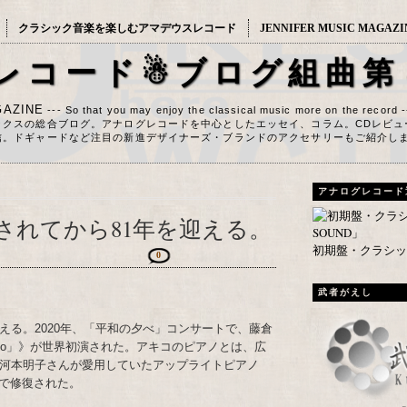
クラシック音楽を楽しむアマデウスレコード
JENNIFER MUSIC MAGAZI
レコード☃ブログ組曲第
AZINE
--- So that you may enjoy the classical music more on the record 
ックスの総合ブログ。アナログレコードを中心としたエッセイ、コラム。CDレビュ
信。ドギャードなど注目の新進デザイナーズ・ブランドのアクセサリーもご紹介し
アナログレコード
されてから81年を迎える。
初期盤・クラシック
0
武者がえし
える。2020年、「平和の夕べ」コンサートで、藤倉
Piano」》が世界初演された。アキコのピアノとは、広
た河本明子さんが愛用していたアップライトピアノ
で修復された。