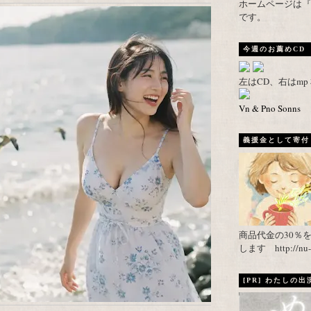
ホームページは『武者がえし
です。
今週のお薦めCD
左はCD、右はm
Vn & Pno Sonns
義援金として寄付し
商品代金の30％
します http://nu-ca
[PR] わたしの