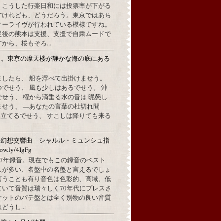
。こうした行楽日和には投票率が下がる
すけれども、どうだろう。東京ではあち
ィーライヴが行われている模様ですね。
災後の熊本は支援、支援で自粛ムードで
から、桜もそろ...
月。東京の摩天楼が静かな海の底にある
。
ましたら、 船を浮べて出掛けませう。
でせう、 風も少しはあるでせう。 沖
せう、 櫂から滴垂る水の音は 昵懇し
ませう、 —あなたの言葉の杜切れ間
立てるでせう、 すこしは降りても来る
：幻想交響曲 シャルル・ミュンシュ指
w.ly/4IgFg
1967年録音。現在でもこの録音のベスト
人が多い、名盤中の名盤と言えるでしょ
言うことも有り音色は色彩的、高域、低
ていて音質は瑞々しく70年代にプレスさ
ケットのパテ盤とは全く別物の良い音質
うし...