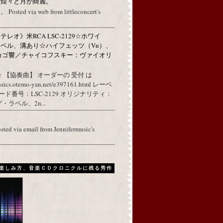
に煌々と月が綺麗。
ed via web from littleconcert's
レオ》米RCA LSC-2129☆ホワイ
ベル、溝あり☆ハイフェッツ（Vn）、
カゴ響／チャイコフスキー：ヴァイオリ
 【協奏曲】 オーダーの 受付 は
assics.otemo-yan.net/e397161.html レーベ
コード番号：LSC-2129 オリジナリティ：
ラベル、2n...
osted via email from Jennifermusic's
楽しみ方、音楽ＣＤクロニクルに残る秀作