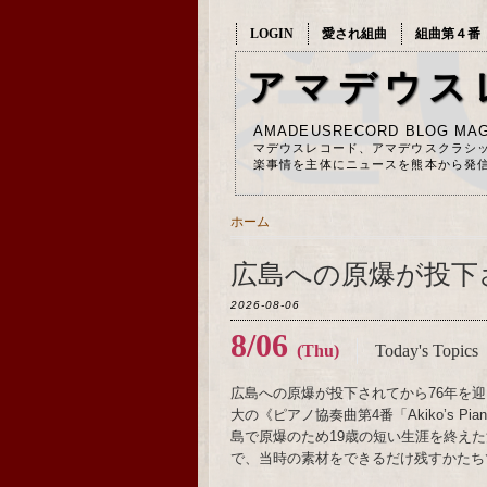
LOGIN
愛され組曲
組曲第４番
アマデウス
AMADEUSRECORD BLOG MAG
マデウスレコード、アマデウスクラシ
楽事情を主体にニュースを熊本から発
ホーム
広島への原爆が投下
2026-08-06
8/06
(Thu)
Today's Topics
広島への原爆が投下されてから76年を迎
大の《ピアノ協奏曲第4番「Akiko’s 
島で原爆のため19歳の短い生涯を終え
で、当時の素材をできるだけ残すかたち