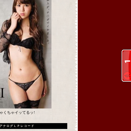
めちゃくちゃイッてるッ!
アナログＬＰレコード