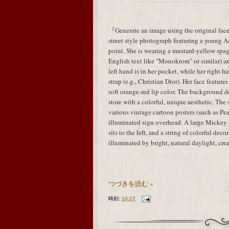
『Generate an image using the original face
street style photograph featuring a young A
point. She is wearing a mustard-yellow spagh
English text like "Monokrom" or similar) an
left hand is in her pocket, while her right
strap (e.g., Christian Dior). Her face featur
soft orange-red lip color. The background de
store with a colorful, unique aesthetic. Th
various vintage cartoon posters (such as P
illuminated sign overhead. A large Mickey M
sits to the left, and a string of colorful deco
illuminated by bright, natural daylight, cr
つづきを読む »
時刻:
10:27