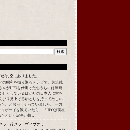
FOがお空にありました。
べの昭和を振り返るテレビで、矢追純
さんがUFOを仕掛けた心うちには当時
くせくしているばかりの日本人に空を
んびり見上げるゆとりを持って欲しい
った、とおっしゃっていました。 一方
イボーイを観ていたら、『UFOは実在
たという記事が載...
けっ 行けっ ヴィヴァっ