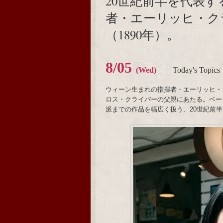
20世紀前半を代表
者・エーリッヒ・ク
（1890年）。
8/05
(Wed)
Today's Topics
ウィーン生まれの指揮者・エーリッヒ・
ロス・クライバーの父親にあたる。ベー
派までの作品を幅広く扱う、20世紀前