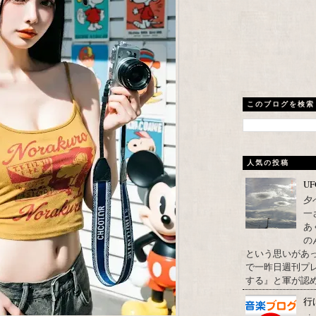
このブログを検索
人気の投稿
U
夕
一
あ
の
という思いがあ
で一昨日週刊プレ
する』と軍が認め
行