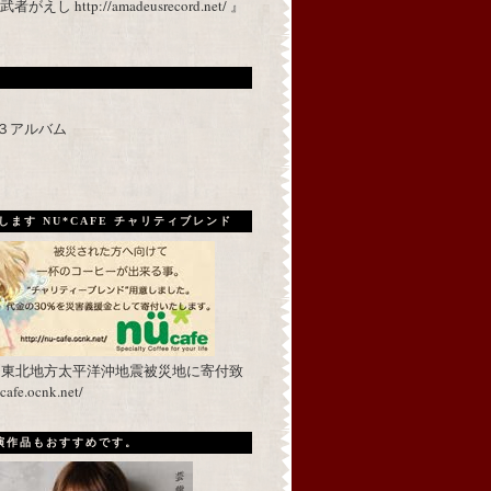
 http://amadeusrecord.net/ 』
p３アルバム
ます NU*CAFE チャリティブレンド
を東北地方太平洋沖地震被災地に寄付致
fe.ocnk.net/
出演作品もおすすめです。