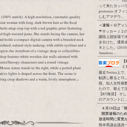
vi
って来たヨッパライ？ Pos
posterous
しむアマデウ...
 (100% match). A high-resolution, cinematic-quality
sian woman with long, dark brown hair as the focal
＜速報＞ロアッ
etti-strap crop top with a red graphic print (featuring
☂サッカーＪ２
d high-waisted jeans. She stands facing the camera; her
園陸上競技場で
 hand holds a compact digital camera with a branded neck
き分けた。通算
es refined, natural-style makeup, with subtle eyeliner and a
８とした。(2010/09/1
picts the storefront of a vintage shop or collectibles
Amadeus ...
e shop features white wooden slat walls adorned with
【
eanuts/Snoopy characters) and a round vintage
く
ouse statue stands to the right, while a potted plant
最近Twitter
rative lights is draped across the front. The scene is
勧誘し断るとT
eating crisp shadows and a warm, lively atmosphere.』
様。知人女性複
たので、敢えて
【RT推奨】 そ
のアカウントに...
４月10日は「
開票速報のた
放送時間に変更
熊本県議会議員