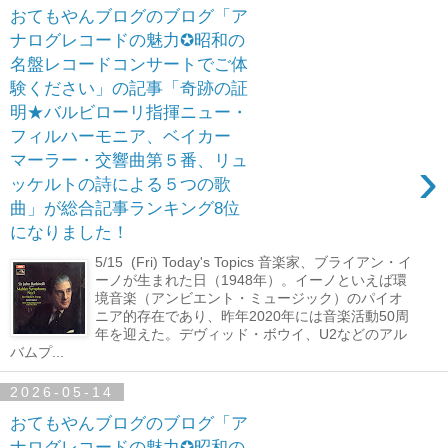
おてもやんブログのブログ「ア
ナログレコードの魅力✪昭和の
名盤レコードコンサートでご体
験ください」の記事「奇跡の証
明★バルビローリ指揮ニュー・
フィルハーモニア、ベイカー
›
マーラー・交響曲第５番、リュ
ッケルトの詩による５つの歌
曲」が総合記事ランキング8位
になりました！
5/15 (Fri) Today's Topics 音楽家、ブライアン・イ
ーノが生まれた日（1948年）。イーノといえば環
境音楽（アンビエント・ミュージック）のパイオ
ニア的存在であり、昨年2020年には音楽活動50周
年を迎えた。デヴィッド・ボウイ、U2などのアル
バムプ...
2026-05-14
おてもやんブログのブログ「ア
ナログレコードの魅力✪昭和の