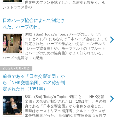
世界中のファンを魅了した。名演奏も数多く、R.
シュトラウス作の...
日本ハープ協会によって制定さ
れた、ハープの日。
›
8/02 (Sun) Today's Topics ハープの日。8（ハ
ー）と2（プ）にちなんで日本ハープ協会によって
制定された。ハープの作品といえば、ヘンデルの
《ハープ協奏曲》や、モーツァルトの《フルート
とハープのための協奏曲》がよく知られている。
ハープの起源は古く紀元...
2026-08-02
前身である「日本交響楽団」か
ら「NHK交響楽団」の名称が制
定された日（1951年）
›
8/01 (Sat) Today's Topics N響こと、「NHK交響
楽団」の名称が制定された日（1951年）。その前
身である「日本交響楽団」から名称を改定した。
当時はオーストリアの指揮者、クルト・ヴェスが
常任指揮者だった。 圧倒的な存在感を放つ女性フ