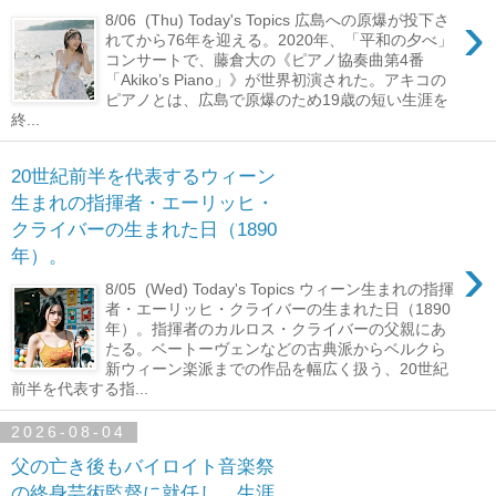
›
8/06 (Thu) Today's Topics 広島への原爆が投下さ
れてから76年を迎える。2020年、「平和の夕べ」
コンサートで、藤倉大の《ピアノ協奏曲第4番
「Akiko’s Piano」》が世界初演された。アキコの
ピアノとは、広島で原爆のため19歳の短い生涯を
終...
20世紀前半を代表するウィーン
生まれの指揮者・エーリッヒ・
クライバーの生まれた日（1890
›
年）。
8/05 (Wed) Today's Topics ウィーン生まれの指揮
者・エーリッヒ・クライバーの生まれた日（1890
年）。指揮者のカルロス・クライバーの父親にあ
たる。ベートーヴェンなどの古典派からベルクら
新ウィーン楽派までの作品を幅広く扱う、20世紀
前半を代表する指...
2026-08-04
父の亡き後もバイロイト音楽祭
の終身芸術監督に就任し、生涯