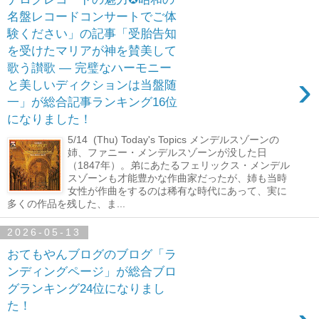
名盤レコードコンサートでご体
験ください」の記事「受胎告知
を受けたマリアが神を賛美して
歌う讃歌 ― 完璧なハーモニー
›
と美しいディクションは当盤随
一」が総合記事ランキング16位
になりました！
5/14 (Thu) Today's Topics メンデルスゾーンの
姉、ファニー・メンデルスゾーンが没した日
（1847年）。弟にあたるフェリックス・メンデル
スゾーンも才能豊かな作曲家だったが、姉も当時
女性が作曲をするのは稀有な時代にあって、実に
多くの作品を残した、ま...
2026-05-13
おてもやんブログのブログ「ラ
ンディングページ」が総合ブロ
グランキング24位になりまし
た！