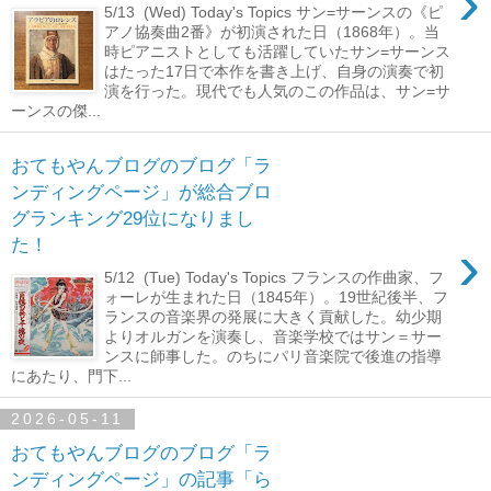
›
5/13 (Wed) Today's Topics サン=サーンスの《ピ
アノ協奏曲2番》が初演された日（1868年）。当
時ピアニストとしても活躍していたサン=サーンス
はたった17日で本作を書き上げ、自身の演奏で初
演を行った。現代でも人気のこの作品は、サン=サ
ーンスの傑...
おてもやんブログのブログ「ラ
ンディングページ」が総合ブロ
グランキング29位になりまし
›
た！
5/12 (Tue) Today's Topics フランスの作曲家、フ
ォーレが生まれた日（1845年）。19世紀後半、フ
ランスの音楽界の発展に大きく貢献した。幼少期
よりオルガンを演奏し、音楽学校ではサン＝サー
ンスに師事した。のちにパリ音楽院で後進の指導
にあたり、門下...
2026-05-11
おてもやんブログのブログ「ラ
ンディングページ」の記事「ら