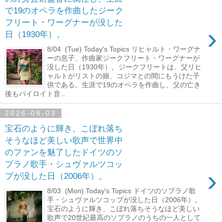
で19のオペラを作曲したジーク
フリート・ワーグナーが没した
›
日（1930年）。
8/04 (Tue) Today's Topics リヒャルト・ワーグナ
ーの息子、作曲家ジークフリート・ワーグナーが
没した日（1930年）。ジークフリートは、父リヒ
ャルトがリストの娘、コジマとの間にもうけた子
供である。生涯で19のオペラを作曲し、父の亡き
後もバイロイト音...
2026-08-03
宝石のように輝き、こぼれ落ち
そうなほど美しい歌声で世界中
のファンを魅了したドイツのソ
プラノ歌手・シュヴァルツコッ
›
プが没した日（2006年）。
8/03 (Mon) Today's Topics ドイツのソプラノ歌
手・シュヴァルツコップが没した日（2006年）。
宝石のように輝き、こぼれ落ちそうなほど美しい
歌声で20世紀最高のソプラノのうちの一人として