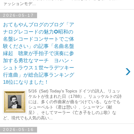
ァッションモデ...
2026-05-17
おてもやんブログのブログ「ア
ナログレコードの魅力✪昭和の
名盤レコードコンサートでご体
験ください」の記事「名曲名盤
縁起 聴衆が手拍子で演奏に参
加する勇壮なマーチ ヨハン・
›
シュトラウス１世〜ラデツキー
行進曲」が総合記事ランキング
18位になりました！
5/16 (Sat) Today's Topics ドイツの詩人、リュッ
ケルトが生まれた日（1788）。リュッケルトの詩
には、多くの作曲家が曲をつけている。なかでも
シューベルト《君は憩い》、シューマン《献
呈》、そしてマーラー《亡き子をしのぶ歌》な
ど、現代でも人気の高い...
2026-05-16