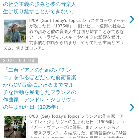
の社会主義の歩みと彼の音楽人
›
生は切り離すことができない。
8/09 (Sun) Today's Topics ショスタコーヴィッチ
が没した日（1975年）。旧ソビエト連邦の社会主
義の歩みと彼の音楽人生は切り離すことができな
い。ストラヴィンスキーやベルクの影響を受け、
前衛的な作風から始まり、やがて社会主義リアリ
ズム、例えばロシア...
2026-08-08
「二台ピアノのためのパチン
コ」を作るほどだった前衛音楽
からCM音楽にいたるまでマル
チな活動を展開したフランスの
›
作曲家、アンドレ・ジョリヴェ
の生まれた日（1905年）。
8/08 (Sat) Today's Topics フランスの作曲家、ア
ンドレ・ジョリヴェの生まれた日（1905年）。エ
ドガー・ヴァレーズに師事。またメシアンらと
「若きフランス」を結成した。前衛音楽からCM音