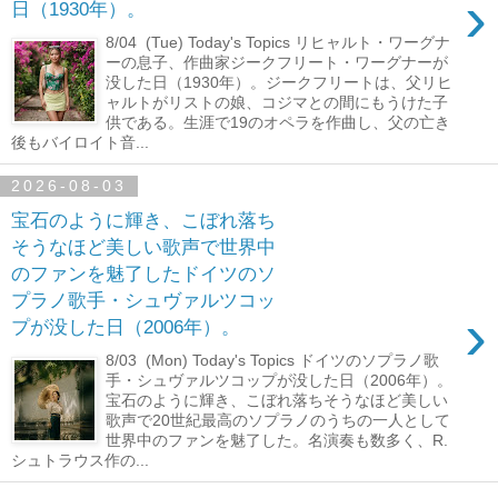
›
日（1930年）。
8/04 (Tue) Today's Topics リヒャルト・ワーグナ
ーの息子、作曲家ジークフリート・ワーグナーが
没した日（1930年）。ジークフリートは、父リヒ
ャルトがリストの娘、コジマとの間にもうけた子
供である。生涯で19のオペラを作曲し、父の亡き
後もバイロイト音...
2026-08-03
宝石のように輝き、こぼれ落ち
そうなほど美しい歌声で世界中
のファンを魅了したドイツのソ
プラノ歌手・シュヴァルツコッ
›
プが没した日（2006年）。
8/03 (Mon) Today's Topics ドイツのソプラノ歌
手・シュヴァルツコップが没した日（2006年）。
宝石のように輝き、こぼれ落ちそうなほど美しい
歌声で20世紀最高のソプラノのうちの一人として
世界中のファンを魅了した。名演奏も数多く、R.
シュトラウス作の...