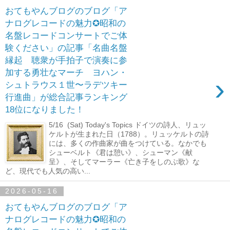
おてもやんブログのブログ「ア
ナログレコードの魅力✪昭和の
名盤レコードコンサートでご体
験ください」の記事「名曲名盤
縁起 聴衆が手拍子で演奏に参
加する勇壮なマーチ ヨハン・
›
シュトラウス１世〜ラデツキー
行進曲」が総合記事ランキング
18位になりました！
5/16 (Sat) Today's Topics ドイツの詩人、リュッ
ケルトが生まれた日（1788）。リュッケルトの詩
には、多くの作曲家が曲をつけている。なかでも
シューベルト《君は憩い》、シューマン《献
呈》、そしてマーラー《亡き子をしのぶ歌》な
ど、現代でも人気の高い...
2026-05-16
おてもやんブログのブログ「ア
ナログレコードの魅力✪昭和の