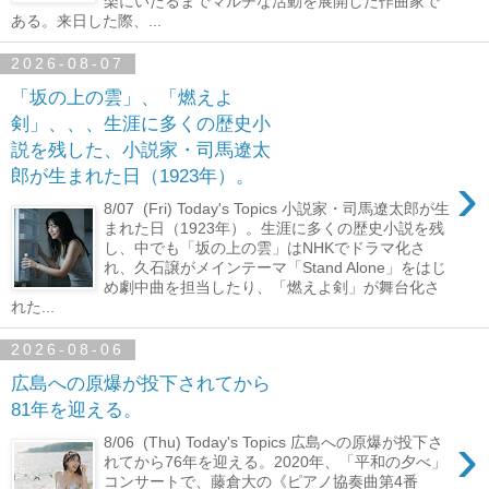
楽にいたるまでマルチな活動を展開した作曲家で
ある。来日した際、...
2026-08-07
「坂の上の雲」、「燃えよ
剣」、、、生涯に多くの歴史小
説を残した、小説家・司馬遼太
›
郎が生まれた日（1923年）。
8/07 (Fri) Today's Topics 小説家・司馬遼太郎が生
まれた日（1923年）。生涯に多くの歴史小説を残
し、中でも「坂の上の雲」はNHKでドラマ化さ
れ、久石譲がメインテーマ「Stand Alone」をはじ
め劇中曲を担当したり、「燃えよ剣」が舞台化さ
れた...
2026-08-06
広島への原爆が投下されてから
81年を迎える。
›
8/06 (Thu) Today's Topics 広島への原爆が投下さ
れてから76年を迎える。2020年、「平和の夕べ」
コンサートで、藤倉大の《ピアノ協奏曲第4番