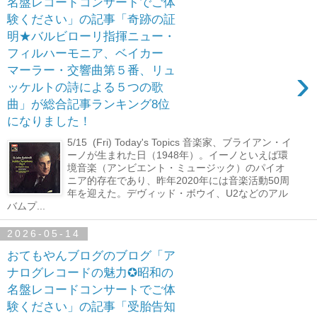
名盤レコードコンサートでご体
験ください」の記事「奇跡の証
明★バルビローリ指揮ニュー・
フィルハーモニア、ベイカー
›
マーラー・交響曲第５番、リュ
ッケルトの詩による５つの歌
曲」が総合記事ランキング8位
になりました！
5/15 (Fri) Today's Topics 音楽家、ブライアン・イ
ーノが生まれた日（1948年）。イーノといえば環
境音楽（アンビエント・ミュージック）のパイオ
ニア的存在であり、昨年2020年には音楽活動50周
年を迎えた。デヴィッド・ボウイ、U2などのアル
バムプ...
2026-05-14
おてもやんブログのブログ「ア
ナログレコードの魅力✪昭和の
名盤レコードコンサートでご体
験ください」の記事「受胎告知