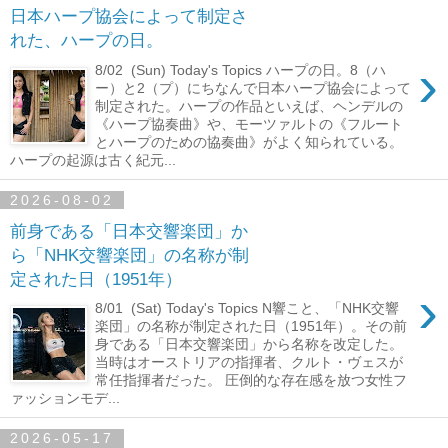
日本ハープ協会によって制定さ
れた、ハープの日。
›
8/02 (Sun) Today's Topics ハープの日。8（ハ
ー）と2（プ）にちなんで日本ハープ協会によって
制定された。ハープの作品といえば、ヘンデルの
《ハープ協奏曲》や、モーツァルトの《フルート
とハープのための協奏曲》がよく知られている。
ハープの起源は古く紀元...
2026-08-02
前身である「日本交響楽団」か
ら「NHK交響楽団」の名称が制
定された日（1951年）
›
8/01 (Sat) Today's Topics N響こと、「NHK交響
楽団」の名称が制定された日（1951年）。その前
身である「日本交響楽団」から名称を改定した。
当時はオーストリアの指揮者、クルト・ヴェスが
常任指揮者だった。 圧倒的な存在感を放つ女性フ
ァッションモデ...
2026-05-17