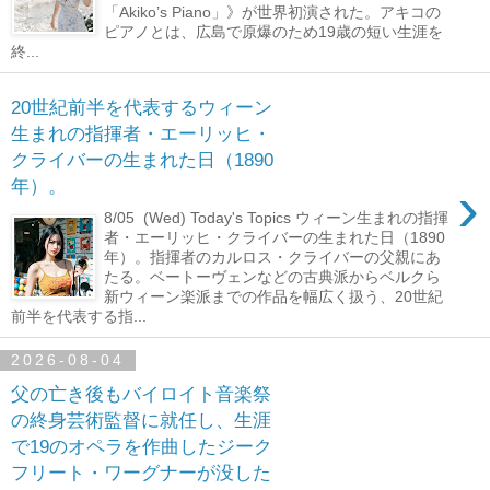
「Akiko’s Piano」》が世界初演された。アキコの
ピアノとは、広島で原爆のため19歳の短い生涯を
終...
20世紀前半を代表するウィーン
生まれの指揮者・エーリッヒ・
クライバーの生まれた日（1890
›
年）。
8/05 (Wed) Today's Topics ウィーン生まれの指揮
者・エーリッヒ・クライバーの生まれた日（1890
年）。指揮者のカルロス・クライバーの父親にあ
たる。ベートーヴェンなどの古典派からベルクら
新ウィーン楽派までの作品を幅広く扱う、20世紀
前半を代表する指...
2026-08-04
父の亡き後もバイロイト音楽祭
の終身芸術監督に就任し、生涯
で19のオペラを作曲したジーク
フリート・ワーグナーが没した