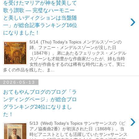
を受けたマリアが神を賛美して
歌う讃歌 ― 完璧なハーモニー
›
と美しいディクションは当盤随
一」が総合記事ランキング16位
になりました！
5/14 (Thu) Today's Topics メンデルスゾーンの
姉、ファニー・メンデルスゾーンが没した日
（1847年）。弟にあたるフェリックス・メンデル
スゾーンも才能豊かな作曲家だったが、姉も当時
女性が作曲をするのは稀有な時代にあって、実に
多くの作品を残した、ま...
2026-05-13
おてもやんブログのブログ「ラ
ンディングページ」が総合ブロ
グランキング24位になりまし
›
た！
5/13 (Wed) Today's Topics サン=サーンスの《ピ
アノ協奏曲2番》が初演された日（1868年）。当
時ピアニストとしても活躍していたサン=サーンス