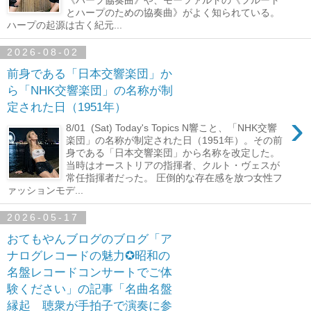
とハープのための協奏曲》がよく知られている。
ハープの起源は古く紀元...
2026-08-02
前身である「日本交響楽団」か
ら「NHK交響楽団」の名称が制
定された日（1951年）
›
8/01 (Sat) Today's Topics N響こと、「NHK交響
楽団」の名称が制定された日（1951年）。その前
身である「日本交響楽団」から名称を改定した。
当時はオーストリアの指揮者、クルト・ヴェスが
常任指揮者だった。 圧倒的な存在感を放つ女性フ
ァッションモデ...
2026-05-17
おてもやんブログのブログ「ア
ナログレコードの魅力✪昭和の
名盤レコードコンサートでご体
験ください」の記事「名曲名盤
縁起 聴衆が手拍子で演奏に参