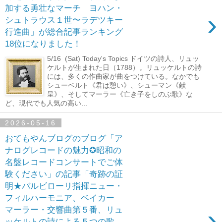
加する勇壮なマーチ ヨハン・
›
シュトラウス１世〜ラデツキー
行進曲」が総合記事ランキング
18位になりました！
5/16 (Sat) Today's Topics ドイツの詩人、リュッ
ケルトが生まれた日（1788）。リュッケルトの詩
には、多くの作曲家が曲をつけている。なかでも
シューベルト《君は憩い》、シューマン《献
呈》、そしてマーラー《亡き子をしのぶ歌》な
ど、現代でも人気の高い...
2026-05-16
おてもやんブログのブログ「ア
ナログレコードの魅力✪昭和の
名盤レコードコンサートでご体
験ください」の記事「奇跡の証
明★バルビローリ指揮ニュー・
フィルハーモニア、ベイカー
›
マーラー・交響曲第５番、リュ
ッケルトの詩による５つの歌