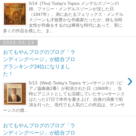
5/14 (Thu) Today's Topics メンデルスゾーンの
姉、ファニー・メンデルスゾーンが没した日
（1847年）。弟にあたるフェリックス・メンデル
スゾーンも才能豊かな作曲家だったが、姉も当時
女性が作曲をするのは稀有な時代にあって、実に
多くの作品を残した、ま...
2026-05-13
おてもやんブログのブログ「ラ
ンディングページ」が総合ブロ
グランキング24位になりまし
›
た！
5/13 (Wed) Today's Topics サン=サーンスの《ピ
アノ協奏曲2番》が初演された日（1868年）。当
時ピアニストとしても活躍していたサン=サーンス
はたった17日で本作を書き上げ、自身の演奏で初
演を行った。現代でも人気のこの作品は、サン=サ
ーンスの傑...
おてもやんブログのブログ「ラ
ンディングページ」が総合ブロ