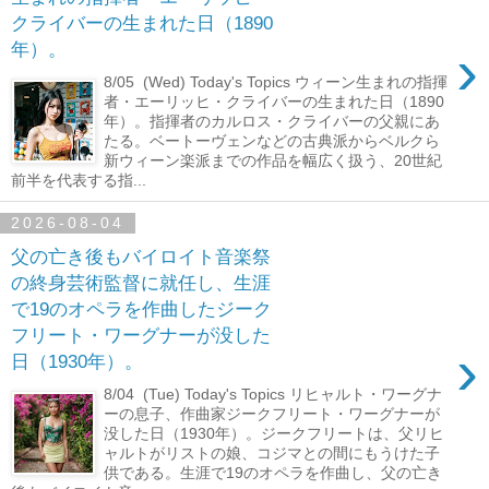
クライバーの生まれた日（1890
›
年）。
8/05 (Wed) Today's Topics ウィーン生まれの指揮
者・エーリッヒ・クライバーの生まれた日（1890
年）。指揮者のカルロス・クライバーの父親にあ
たる。ベートーヴェンなどの古典派からベルクら
新ウィーン楽派までの作品を幅広く扱う、20世紀
前半を代表する指...
2026-08-04
父の亡き後もバイロイト音楽祭
の終身芸術監督に就任し、生涯
で19のオペラを作曲したジーク
フリート・ワーグナーが没した
›
日（1930年）。
8/04 (Tue) Today's Topics リヒャルト・ワーグナ
ーの息子、作曲家ジークフリート・ワーグナーが
没した日（1930年）。ジークフリートは、父リヒ
ャルトがリストの娘、コジマとの間にもうけた子
供である。生涯で19のオペラを作曲し、父の亡き