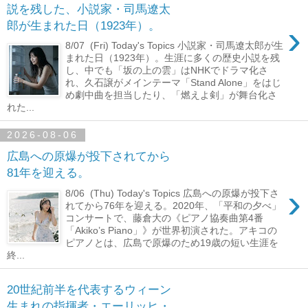
説を残した、小説家・司馬遼太
›
郎が生まれた日（1923年）。
8/07 (Fri) Today's Topics 小説家・司馬遼太郎が生
まれた日（1923年）。生涯に多くの歴史小説を残
し、中でも「坂の上の雲」はNHKでドラマ化さ
れ、久石譲がメインテーマ「Stand Alone」をはじ
め劇中曲を担当したり、「燃えよ剣」が舞台化さ
れた...
2026-08-06
広島への原爆が投下されてから
81年を迎える。
›
8/06 (Thu) Today's Topics 広島への原爆が投下さ
れてから76年を迎える。2020年、「平和の夕べ」
コンサートで、藤倉大の《ピアノ協奏曲第4番
「Akiko’s Piano」》が世界初演された。アキコの
ピアノとは、広島で原爆のため19歳の短い生涯を
終...
20世紀前半を代表するウィーン
生まれの指揮者・エーリッヒ・