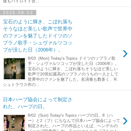
後もバイロイト音...
2026-08-03
宝石のように輝き、こぼれ落ち
そうなほど美しい歌声で世界中
のファンを魅了したドイツのソ
プラノ歌手・シュヴァルツコッ
›
プが没した日（2006年）。
8/03 (Mon) Today's Topics ドイツのソプラノ歌
手・シュヴァルツコップが没した日（2006年）。
宝石のように輝き、こぼれ落ちそうなほど美しい
歌声で20世紀最高のソプラノのうちの一人として
世界中のファンを魅了した。名演奏も数多く、R.
シュトラウス作の...
日本ハープ協会によって制定さ
れた、ハープの日。
›
8/02 (Sun) Today's Topics ハープの日。8（ハ
ー）と2（プ）にちなんで日本ハープ協会によって
制定された。ハープの作品といえば、ヘンデルの
《ハープ協奏曲》や、モーツァルトの《フルート