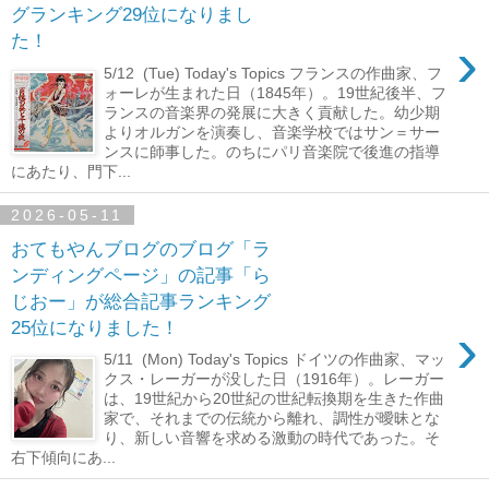
グランキング29位になりまし
›
た！
5/12 (Tue) Today's Topics フランスの作曲家、フ
ォーレが生まれた日（1845年）。19世紀後半、フ
ランスの音楽界の発展に大きく貢献した。幼少期
よりオルガンを演奏し、音楽学校ではサン＝サー
ンスに師事した。のちにパリ音楽院で後進の指導
にあたり、門下...
2026-05-11
おてもやんブログのブログ「ラ
ンディングページ」の記事「ら
じおー」が総合記事ランキング
›
25位になりました！
5/11 (Mon) Today's Topics ドイツの作曲家、マッ
クス・レーガーが没した日（1916年）。レーガー
は、19世紀から20世紀の世紀転換期を生きた作曲
家で、それまでの伝統から離れ、調性が曖昧とな
り、新しい音響を求める激動の時代であった。そ
右下傾向にあ...