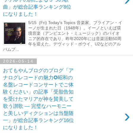
曲」が総合記事ランキング8位
になりました！
5/15 (Fri) Today's Topics 音楽家、ブライアン・イ
ーノが生まれた日（1948年）。イーノといえば環
境音楽（アンビエント・ミュージック）のパイオ
ニア的存在であり、昨年2020年には音楽活動50周
年を迎えた。デヴィッド・ボウイ、U2などのアル
バムプ...
2026-05-14
おてもやんブログのブログ「ア
ナログレコードの魅力✪昭和の
名盤レコードコンサートでご体
験ください」の記事「受胎告知
を受けたマリアが神を賛美して
歌う讃歌 ― 完璧なハーモニー
›
と美しいディクションは当盤随
一」が総合記事ランキング16位
になりました！