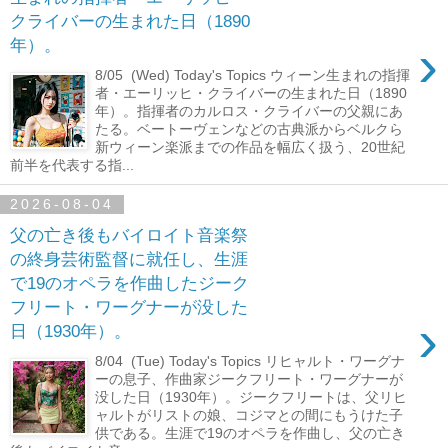
クライバーの生まれた日（1890
›
年）。
8/05 (Wed) Today's Topics ウィーン生まれの指揮
者・エーリッヒ・クライバーの生まれた日（1890
年）。指揮者のカルロス・クライバーの父親にあ
たる。ベートーヴェンなどの古典派からベルクら
新ウィーン楽派までの作品を幅広く扱う、20世紀
前半を代表する指...
2026-08-04
父の亡き後もバイロイト音楽祭
の終身芸術監督に就任し、生涯
で19のオペラを作曲したジーク
フリート・ワーグナーが没した
›
日（1930年）。
8/04 (Tue) Today's Topics リヒャルト・ワーグナ
ーの息子、作曲家ジークフリート・ワーグナーが
没した日（1930年）。ジークフリートは、父リヒ
ャルトがリストの娘、コジマとの間にもうけた子
供である。生涯で19のオペラを作曲し、父の亡き