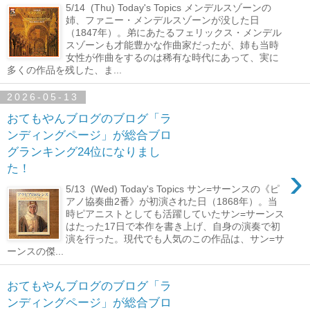
5/14 (Thu) Today's Topics メンデルスゾーンの
姉、ファニー・メンデルスゾーンが没した日
（1847年）。弟にあたるフェリックス・メンデル
スゾーンも才能豊かな作曲家だったが、姉も当時
女性が作曲をするのは稀有な時代にあって、実に
多くの作品を残した、ま...
2026-05-13
おてもやんブログのブログ「ラ
ンディングページ」が総合ブロ
グランキング24位になりまし
›
た！
5/13 (Wed) Today's Topics サン=サーンスの《ピ
アノ協奏曲2番》が初演された日（1868年）。当
時ピアニストとしても活躍していたサン=サーンス
はたった17日で本作を書き上げ、自身の演奏で初
演を行った。現代でも人気のこの作品は、サン=サ
ーンスの傑...
おてもやんブログのブログ「ラ
ンディングページ」が総合ブロ