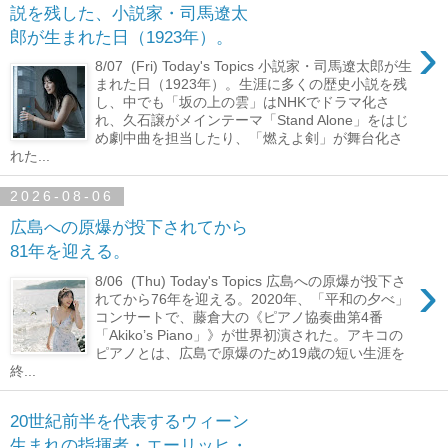
説を残した、小説家・司馬遼太
›
郎が生まれた日（1923年）。
8/07 (Fri) Today's Topics 小説家・司馬遼太郎が生
まれた日（1923年）。生涯に多くの歴史小説を残
し、中でも「坂の上の雲」はNHKでドラマ化さ
れ、久石譲がメインテーマ「Stand Alone」をはじ
め劇中曲を担当したり、「燃えよ剣」が舞台化さ
れた...
2026-08-06
広島への原爆が投下されてから
81年を迎える。
›
8/06 (Thu) Today's Topics 広島への原爆が投下さ
れてから76年を迎える。2020年、「平和の夕べ」
コンサートで、藤倉大の《ピアノ協奏曲第4番
「Akiko’s Piano」》が世界初演された。アキコの
ピアノとは、広島で原爆のため19歳の短い生涯を
終...
20世紀前半を代表するウィーン
生まれの指揮者・エーリッヒ・