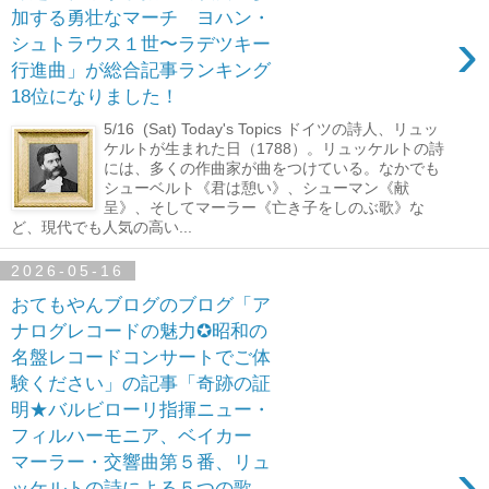
加する勇壮なマーチ ヨハン・
›
シュトラウス１世〜ラデツキー
行進曲」が総合記事ランキング
18位になりました！
5/16 (Sat) Today's Topics ドイツの詩人、リュッ
ケルトが生まれた日（1788）。リュッケルトの詩
には、多くの作曲家が曲をつけている。なかでも
シューベルト《君は憩い》、シューマン《献
呈》、そしてマーラー《亡き子をしのぶ歌》な
ど、現代でも人気の高い...
2026-05-16
おてもやんブログのブログ「ア
ナログレコードの魅力✪昭和の
名盤レコードコンサートでご体
験ください」の記事「奇跡の証
明★バルビローリ指揮ニュー・
フィルハーモニア、ベイカー
›
マーラー・交響曲第５番、リュ
ッケルトの詩による５つの歌