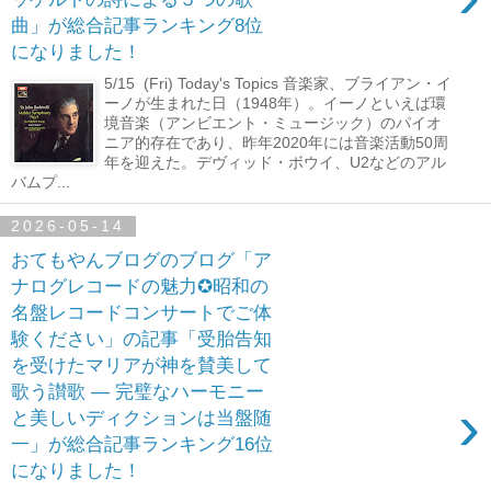
曲」が総合記事ランキング8位
になりました！
5/15 (Fri) Today's Topics 音楽家、ブライアン・イ
ーノが生まれた日（1948年）。イーノといえば環
境音楽（アンビエント・ミュージック）のパイオ
ニア的存在であり、昨年2020年には音楽活動50周
年を迎えた。デヴィッド・ボウイ、U2などのアル
バムプ...
2026-05-14
おてもやんブログのブログ「ア
ナログレコードの魅力✪昭和の
名盤レコードコンサートでご体
験ください」の記事「受胎告知
を受けたマリアが神を賛美して
歌う讃歌 ― 完璧なハーモニー
›
と美しいディクションは当盤随
一」が総合記事ランキング16位
になりました！