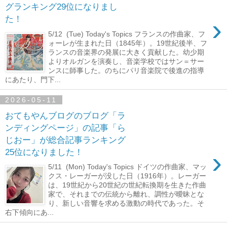
グランキング29位になりまし
›
た！
5/12 (Tue) Today's Topics フランスの作曲家、フ
ォーレが生まれた日（1845年）。19世紀後半、フ
ランスの音楽界の発展に大きく貢献した。幼少期
よりオルガンを演奏し、音楽学校ではサン＝サー
ンスに師事した。のちにパリ音楽院で後進の指導
にあたり、門下...
2026-05-11
おてもやんブログのブログ「ラ
ンディングページ」の記事「ら
じおー」が総合記事ランキング
›
25位になりました！
5/11 (Mon) Today's Topics ドイツの作曲家、マッ
クス・レーガーが没した日（1916年）。レーガー
は、19世紀から20世紀の世紀転換期を生きた作曲
家で、それまでの伝統から離れ、調性が曖昧とな
り、新しい音響を求める激動の時代であった。そ
右下傾向にあ...