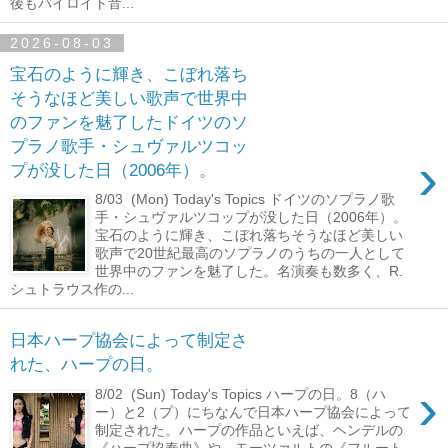
後もバイロイト音...
2026-08-03
宝石のように輝き、こぼれ落ち
そうなほど美しい歌声で世界中
のファンを魅了したドイツのソ
プラノ歌手・シュヴァルツコッ
›
プが没した日（2006年）。
8/03 (Mon) Today's Topics ドイツのソプラノ歌
手・シュヴァルツコップが没した日（2006年）。
宝石のように輝き、こぼれ落ちそうなほど美しい
歌声で20世紀最高のソプラノのうちの一人として
世界中のファンを魅了した。名演奏も数多く、R.
シュトラウス作の...
日本ハープ協会によって制定さ
れた、ハープの日。
›
8/02 (Sun) Today's Topics ハープの日。8（ハ
ー）と2（プ）にちなんで日本ハープ協会によって
制定された。ハープの作品といえば、ヘンデルの
《ハープ協奏曲》や、モーツァルトの《フルート