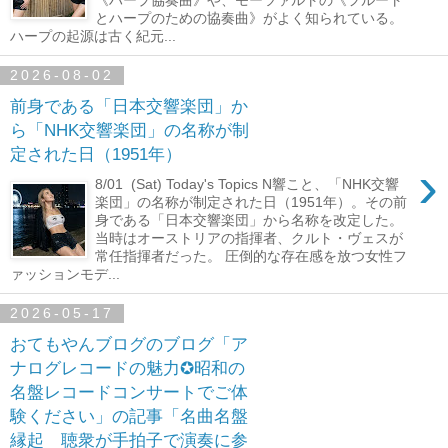
とハープのための協奏曲》がよく知られている。
ハープの起源は古く紀元...
2026-08-02
前身である「日本交響楽団」か
ら「NHK交響楽団」の名称が制
定された日（1951年）
›
8/01 (Sat) Today's Topics N響こと、「NHK交響
楽団」の名称が制定された日（1951年）。その前
身である「日本交響楽団」から名称を改定した。
当時はオーストリアの指揮者、クルト・ヴェスが
常任指揮者だった。 圧倒的な存在感を放つ女性フ
ァッションモデ...
2026-05-17
おてもやんブログのブログ「ア
ナログレコードの魅力✪昭和の
名盤レコードコンサートでご体
験ください」の記事「名曲名盤
縁起 聴衆が手拍子で演奏に参