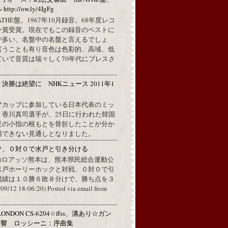
://ow.ly/4IgFg
PATHÉ盤。1967年10月録音。68年度レコ
ー賞受賞。現在でもこの録音のベストに
が多い、名盤中の名盤と言えるでしょ
言うことも有り音色は色彩的、高域、低
ていて音質は瑞々しく70年代にプレスさ
決勝は絶望に NHKニュース 2011年1
分
アカップに参加している日本代表のミッ
、香川真司選手が、25日に行われた韓国
足の小指の根もとを骨折したことが分か
場できない見通しとなりました。
ソ、０対０で水戸と引き分ける
のロアッソ熊本は、熊本県民総合運動公
水戸ホーリーホックと対戦、０対０で引
成績は１０勝６敗８分けで、勝ち点を３
2 18:06:20) Posted via email from
ONDON CS-6204☆ffss、溝あり☆ガン
ン響 ロッシーニ：序曲集