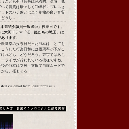
言うことも有り音色は色彩的、高域、低
ていて音質は瑞々しく70年代にプレスさ
ケットのパテ盤とは全く別物の良い音質
うし...
熊本県議会議員一般選挙」投票日です。
めに大河ドラマ「江、姫たちの戦国」は
があります。
一般選挙の投票日だった熊本は、とても
。こうした行楽日和には投票率が下がる
すけれども、どうだろう。東京ではあち
ィーライヴが行われている模様ですね。
災後の熊本は支援、支援で自粛ムードで
から、桜もそろ...
osted via email from Jennifermusic's
楽しみ方、音楽ＣＤクロニクルに残る秀作