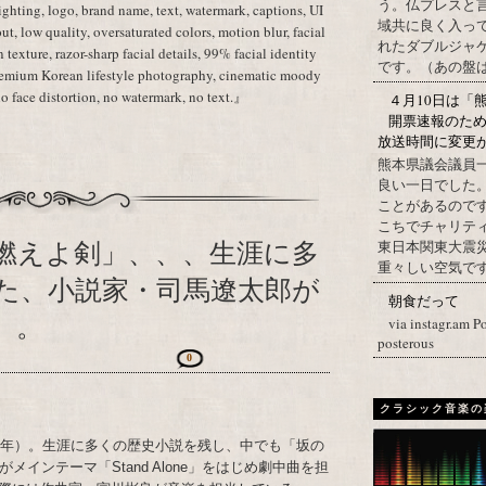
う。仏プレスと
lighting, logo, brand name, text, watermark, captions, UI
域共に良く入っ
ut, low quality, oversaturated colors, motion blur, facial
れたダブルジャ
in texture, razor-sharp facial details, 99% facial identity
です。（あの盤はど
premium Korean lifestyle photography, cinematic moody
no face distortion, no watermark, no text.』
４月10日は「
開票速報のた
放送時間に変更
熊本県議会議員
良い一日でした
ことがあるので
こちでチャリテ
燃えよ剣」、、、生涯に多
東日本関東大震
重々しい空気です
た、小説家・司馬遼太郎が
朝食だって
）。
via instagr.am P
posterous
0
クラシック音楽の
23年）。生涯に多くの歴史小説を残し、中でも「坂の
インテーマ「Stand Alone」をはじめ劇中曲を担