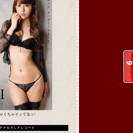
めちゃくちゃイッてるッ!
アナログＬＰレコード