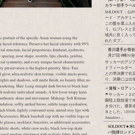
カラー切手ラベル http
SOLDOUT ：仏
ード・アカデミ
この盤を選ぶ人
う。仏プレスと
域共に良く入っ
c portrait of the specific Asian woman using the
れたダブ...
 facial reference. Preserve her facial identity with 99%
香川選手が骨折 
ial structure, facial proportions, forehead, eyebrows,
月27日 0時31
spacing, nose shape, nostrils, lips, cheeks, jawline,
サッカーのアジ
facial symmetry, and every unique facial characteristic
ドフィールダー
ty preservation is the highest priority. Skin: Fair
との準決勝で右
glow, ultra-realistic skin texture, visible micro-pores,
り、決勝には出
ights and shadows, soft matte finish, no beauty filter, no
 rendering. Hair: Long straight dark brown to black hair
＜速報＞ロアッ
h realistic individual strands. A few loose wispy hairs
☂サッカーＪ２
th authentic shine and movement. Makeup: Soft Korean-
園陸上競技場で
ndation, softly arched brows, subtle taupe eyeshadow,
き分けた。通算
peach blush, lightly contoured nose, muted rosy lips with
８とした。(2010/09/1
 Accessories: Black baseball cap with no visible logo or
Amadeus ...
No glasses, necklace, bracelets, or additional accessories.
SOLDOUT★米L
thletic shorts, white crew socks, black low-top skate
バ指揮ロンド
asual modern streetwear with realistic fabric folds and