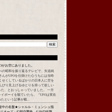
FOがお空にありました。
べの昭和を振り返るテレビで、矢追純
さんがUFOを仕掛けた心うちには当時
くせくしているばかりの日本人に空を
んびり見上げるゆとりを持って欲しい
った、とおっしゃっていました。 一方
イボーイを観ていたら、『UFOは実在
たという記事が載...
★名盤中の名盤★シャルル・ミュンシュ指
リオーズ：幻想交響曲 仏PATHÉ盤、