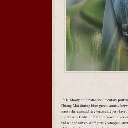
『Half-body cinematic documentary portrait 
Chiang Mai during blue-green sunrise betw
across the emerald rice terraces, every layer
She wears a traditional Karen woven oversiz
and a handwoven scarf gently wrapped aroun