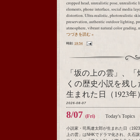
cropped head, unrealistic pose, unrealistic 
elements, phone interface, social media layo
distortion. Ultra-realistic, photorealistic sk
preservation, authentic outdoor lighting, 
atmosphere, vibrant natural color grading, 
つづきを読む »
時刻:
19:54
「坂の上の雲」、「
くの歴史小説を残し
生まれた日（1923年
2026-08-07
8/07
(Fri)
Today's Topics
小説家・司馬遼太郎が生まれた日（19
上の雲」はNHKでドラマ化され、久石譲がメ