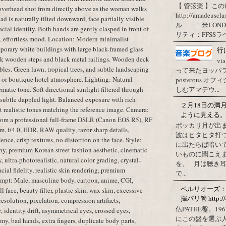
【 管弦楽 】この
overhead shot from directly above as the woman walks
http://amadeuscl
d is naturally tilted downward, face partially visible
ル 米LONDON
cial identity. Both hands are gently clasped in front of
リティ：FFSSラベ
l, effortless mood. Location: Modern minimalist
porary white buildings with large black-framed glass
行
k wooden steps and black metal railings. Wooden deck
vi
les. Green lawn, tropical trees, and subtle landscaping
って来たヨッパライ？ Pos
 or boutique hotel atmosphere. Lighting: Natural
posterous
しむアマデウ...
atic tone. Soft directional sunlight filtered through
d subtle dappled light. Balanced exposure with rich
２月18日の満
et realistic tones matching the reference image. Camera:
ように見える
from a professional full-frame DSLR (Canon EOS R5), RF
ポッカリ月が出
 f/4.0, HDR, RAW quality, razor-sharp details,
波はヒタヒタ打つ
ence, crisp textures, no distortion on the face. Style:
に出たらば暗いで
phy, premium Korean street fashion aesthetic, cinematic
いものに聞こえ
 ultra-photorealistic, natural color grading, crystal-
を。 月は聴き耳
cial fidelity, realistic skin rendering, premium
で...
mpt: Male, masculine body, cartoon, anime, CGI,
ベルリオーズ
l face, beauty filter, plastic skin, wax skin, excessive
揮パリ管 http://o
resolution, pixelation, compression artifacts,
仏PATHÉ盤。
 identity drift, asymmetrical eyes, crossed eyes,
にこの盤を選ぶ
my, bad hands, extra fingers, duplicate body parts,