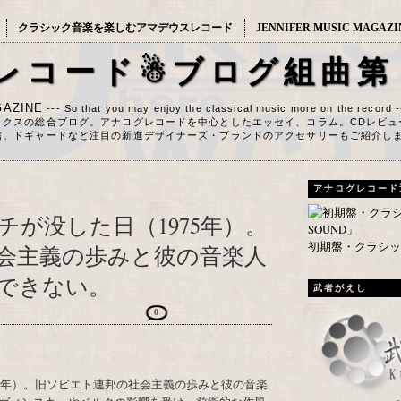
クラシック音楽を楽しむアマデウスレコード
JENNIFER MUSIC MAGAZI
レコード☃ブログ組曲第
AZINE
--- So that you may enjoy the classical music more on the record 
ックスの総合ブログ。アナログレコードを中心としたエッセイ、コラム。CDレビュ
信。ドギャードなど注目の新進デザイナーズ・ブランドのアクセサリーもご紹介し
アナログレコード
が没した日（1975年）。
初期盤・クラシック
会主義の歩みと彼の音楽人
できない。
武者がえし
0
75年）。旧ソビエト連邦の社会主義の歩みと彼の音楽