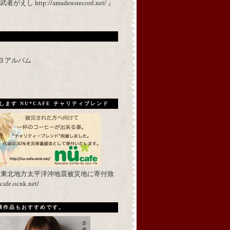
 http://amadeusrecord.net/ 』
p３アルバム
ます NU*CAFE チャリティブレンド
を東北地方太平洋沖地震被災地に寄付致
fe.ocnk.net/
出演作品もおすすめです。