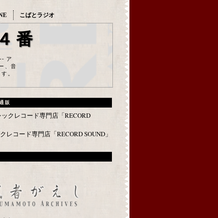
NE
こばとラジオ
４番
--- ア
ー、音
ます。
通販
レコード専門店「RECORD SOUND」