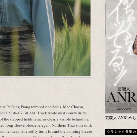
at Pa Pong Piang terraced rice fields, Mae Chaem,
een 05:30–07:30 AM. Thick white mist slowly drifts
芸能人 ANRI 
 of the stepped fields remains clearly visible behind her.
ed long-sleeve blouse, elegant Northern Thai sinh skirt,
d her head. She softly turns toward the morning breeze
クラシック音楽の