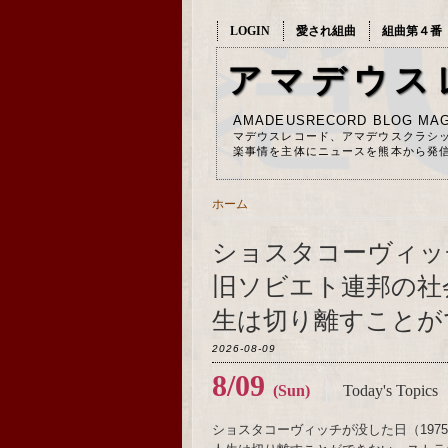
LOGIN
愛され組曲
組曲第４番
アマデウス
AMADEUSRECORD BLOG MAG
マデウスレコード、アマデウスクラシ
楽事情を主体にニュースを熊本から発
ホーム
ショスタコーヴィッチ
旧ソビエト連邦の社
生は切り離すことが
2026-08-09
8/09
(Sun)
Today's Topics
ショスタコーヴィッチが没した日（19