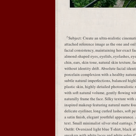
『Subject: Create an ultra-realistic cinemati
attached reference image as the one and only
facial consistency, maintaining her exact fac
almond-shaped eyes, eyelids, eyelashes, eye 
chin, ears, skin tone, natural skin texture, 
without identity drift. Absolute facial identi
porcelain complexion with a healthy natural 
subtle natural imperfections, balanced highl
plastic skin, highly detailed photorealistic
with soft natural volume, gently flowing wit
naturally frame the face. Silky texture wi
inspired makeup featuring natural matte fou
delicate eyeliner, long curled lashes, soft 
a satin finish, elegant youthful appearance.
text. Small minimalist silver stud earrings. 
Outfit: Oversized light blue T-shirt, black a
sneakers with white laces and white soles. C