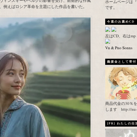
ヴィンスキーやベルクの影響を受け、前衛的な作風
ホームページは『武者がえし
、例えばロシア革命を主題にした作品を書いた。
です。
今週のお薦めCD
左はCD、右はm
Vn & Pno Sonns
義援金として寄付し
商品代金の30％
します http://nu-ca
[PR] わたしの