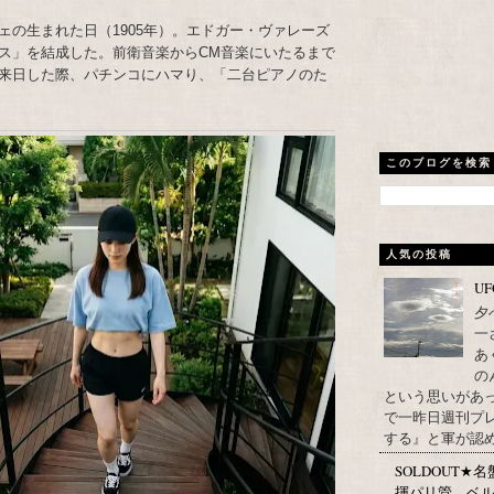
ェの生まれた日（1905年）。エドガー・ヴァレーズ
ス」を結成した。前衛音楽からCM音楽にいたるまで
来日した際、パチンコにハマり、「二台ピアノのた
このブログを検索
人気の投稿
U
夕
一
あ
の
という思いがあ
で一昨日週刊プレ
する』と軍が認め
SOLDOUT
揮パリ管、ベル