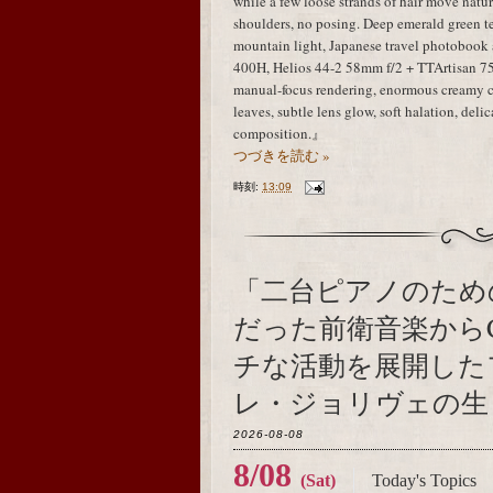
while a few loose strands of hair move natur
shoulders, no posing. Deep emerald green te
mountain light, Japanese travel photobook 
400H, Helios 44-2 58mm f/2 + TTArtisan 75m
manual-focus rendering, enormous creamy ci
leaves, subtle lens glow, soft halation, delic
composition.』
つづきを読む »
時刻:
13:09
「二台ピアノのため
だった前衛音楽から
チな活動を展開した
レ・ジョリヴェの生ま
2026-08-08
8/08
(Sat)
Today's Topics