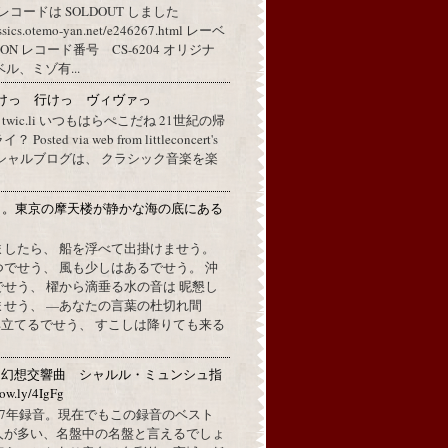
レコードは SOLDOUT しました
assics.otemo-yan.net/e246267.html レーベ
 レコード番号 CS-6204 オリジナ
ル、ミゾ有...
けっ 行けっ ヴィヴァっ
a twic.li いつもはらぺこだね 21世紀の帰
ted via web from littleconcert's
 オフィシャルブログは、 クラシック音楽を楽
月。東京の摩天楼が静かな海の底にある
。
ましたら、 船を浮べて出掛けませう。
でせう、 風も少しはあるでせう。 沖
せう、 櫂から滴垂る水の音は 昵懇し
ませう、 —あなたの言葉の杜切れ間
立てるでせう、 すこしは降りても来る
：幻想交響曲 シャルル・ミュンシュ指
w.ly/4IgFg
1967年録音。現在でもこの録音のベスト
人が多い、名盤中の名盤と言えるでしょ