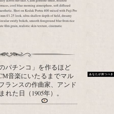
ally across her face. Calm genuine smile, relaxed
rraces, cool blue morning atmosphere, soft diffused
aesthetic. Shot on Kodak Portra 400 mixed with Fuji Pro
m f/1.25 look, ultra shallow depth of field, dreamy
rcular swirly bokeh, smooth foreground blur from rice
ate film grain, realistic skin texture, cinematic
のパチンコ」を作るほど
CM音楽にいたるまでマル
あなたが持つべき
フランスの作曲家、アンド
れた日（1905年）。
0