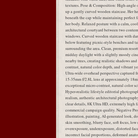
textures. Pose & Composition: High-angle 
up a gently curved wooden staircase. Her hea
beneath the cap while maintaining perfect fa
her body. Relaxed posture with a calm, coo
architectural courtyard between two contem
windows. Curved wooden staircase with dar
below featuring picnic-style benches and tab
surrounding the area. Clean, premium resort
midday daylight with a slightly moody cinem
nearby trees, creating realistic shadows an
contrast, natural color depth, and vibrant y
Ultra-wide overhead perspective captured 
15-35mm f/2.8L lens at approximately 18mm,
exceptional micro-contrast, natural color sci
Hyper-realistic lifestyle editorial photogra
realism, authentic architectural photography,
clear details, 8K Ultra HD, extremely high fa
commercial campaign quality. Negative Pro
illustration, painting, AI-generated look, dol
skin smoothing, blurry face, soft focus, low 
overexposure, underexposure, distorted face,
incorrect facial proportions, deformed anato