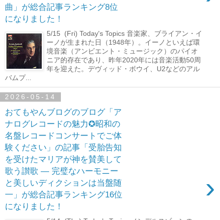
曲」が総合記事ランキング8位
になりました！
5/15 (Fri) Today's Topics 音楽家、ブライアン・イ
ーノが生まれた日（1948年）。イーノといえば環
境音楽（アンビエント・ミュージック）のパイオ
ニア的存在であり、昨年2020年には音楽活動50周
年を迎えた。デヴィッド・ボウイ、U2などのアル
バムプ...
2026-05-14
おてもやんブログのブログ「ア
ナログレコードの魅力✪昭和の
名盤レコードコンサートでご体
験ください」の記事「受胎告知
を受けたマリアが神を賛美して
歌う讃歌 ― 完璧なハーモニー
›
と美しいディクションは当盤随
一」が総合記事ランキング16位
になりました！