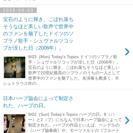
2026-08-03
宝石のように輝き、こぼれ落ち
そうなほど美しい歌声で世界中
のファンを魅了したドイツのソ
プラノ歌手・シュヴァルツコッ
›
プが没した日（2006年）。
8/03 (Mon) Today's Topics ドイツのソプラノ歌
手・シュヴァルツコップが没した日（2006年）。
宝石のように輝き、こぼれ落ちそうなほど美しい
歌声で20世紀最高のソプラノのうちの一人として
世界中のファンを魅了した。名演奏も数多く、R.
シュトラウス作の...
日本ハープ協会によって制定さ
れた、ハープの日。
›
8/02 (Sun) Today's Topics ハープの日。8（ハ
ー）と2（プ）にちなんで日本ハープ協会によって
制定された。ハープの作品といえば、ヘンデルの
《ハープ協奏曲》や、モーツァルトの《フルート