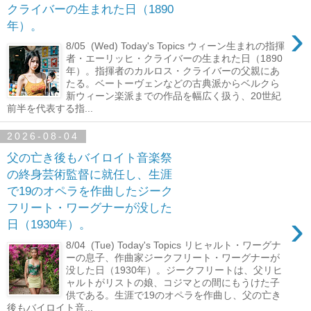
クライバーの生まれた日（1890
›
年）。
8/05 (Wed) Today's Topics ウィーン生まれの指揮
者・エーリッヒ・クライバーの生まれた日（1890
年）。指揮者のカルロス・クライバーの父親にあ
たる。ベートーヴェンなどの古典派からベルクら
新ウィーン楽派までの作品を幅広く扱う、20世紀
前半を代表する指...
2026-08-04
父の亡き後もバイロイト音楽祭
の終身芸術監督に就任し、生涯
で19のオペラを作曲したジーク
フリート・ワーグナーが没した
›
日（1930年）。
8/04 (Tue) Today's Topics リヒャルト・ワーグナ
ーの息子、作曲家ジークフリート・ワーグナーが
没した日（1930年）。ジークフリートは、父リヒ
ャルトがリストの娘、コジマとの間にもうけた子
供である。生涯で19のオペラを作曲し、父の亡き
後もバイロイト音...