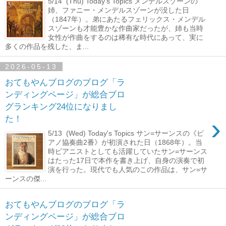
5/14 (Thu) Today's Topics メンデルスゾーンの
姉、ファニー・メンデルスゾーンが没した日
（1847年）。弟にあたるフェリックス・メンデル
スゾーンも才能豊かな作曲家だったが、姉も当時
女性が作曲をするのは稀有な時代にあって、実に
多くの作品を残した、ま...
2026-05-13
おてもやんブログのブログ「ラ
ンディングページ」が総合ブロ
グランキング24位になりまし
›
た！
5/13 (Wed) Today's Topics サン=サーンスの《ピ
アノ協奏曲2番》が初演された日（1868年）。当
時ピアニストとしても活躍していたサン=サーンス
はたった17日で本作を書き上げ、自身の演奏で初
演を行った。現代でも人気のこの作品は、サン=サ
ーンスの傑...
おてもやんブログのブログ「ラ
ンディングページ」が総合ブロ