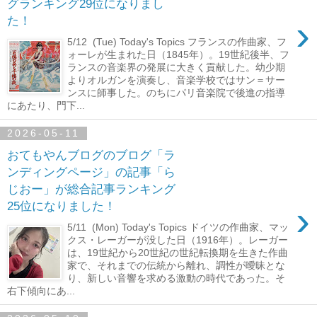
グランキング29位になりまし
›
た！
5/12 (Tue) Today's Topics フランスの作曲家、フ
ォーレが生まれた日（1845年）。19世紀後半、フ
ランスの音楽界の発展に大きく貢献した。幼少期
よりオルガンを演奏し、音楽学校ではサン＝サー
ンスに師事した。のちにパリ音楽院で後進の指導
にあたり、門下...
2026-05-11
おてもやんブログのブログ「ラ
ンディングページ」の記事「ら
じおー」が総合記事ランキング
›
25位になりました！
5/11 (Mon) Today's Topics ドイツの作曲家、マッ
クス・レーガーが没した日（1916年）。レーガー
は、19世紀から20世紀の世紀転換期を生きた作曲
家で、それまでの伝統から離れ、調性が曖昧とな
り、新しい音響を求める激動の時代であった。そ
右下傾向にあ...