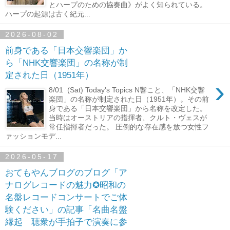
とハープのための協奏曲》がよく知られている。
ハープの起源は古く紀元...
2026-08-02
前身である「日本交響楽団」か
ら「NHK交響楽団」の名称が制
定された日（1951年）
›
8/01 (Sat) Today's Topics N響こと、「NHK交響
楽団」の名称が制定された日（1951年）。その前
身である「日本交響楽団」から名称を改定した。
当時はオーストリアの指揮者、クルト・ヴェスが
常任指揮者だった。 圧倒的な存在感を放つ女性フ
ァッションモデ...
2026-05-17
おてもやんブログのブログ「ア
ナログレコードの魅力✪昭和の
名盤レコードコンサートでご体
験ください」の記事「名曲名盤
縁起 聴衆が手拍子で演奏に参