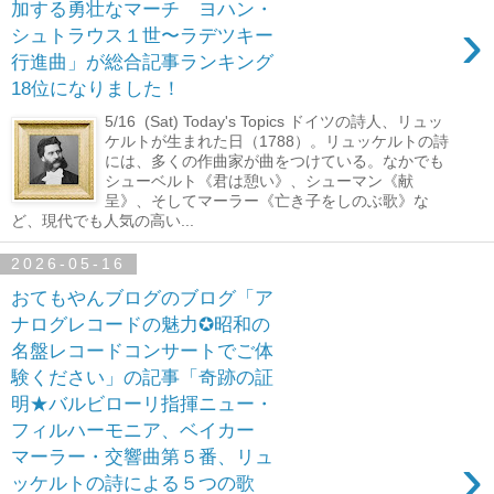
加する勇壮なマーチ ヨハン・
›
シュトラウス１世〜ラデツキー
行進曲」が総合記事ランキング
18位になりました！
5/16 (Sat) Today's Topics ドイツの詩人、リュッ
ケルトが生まれた日（1788）。リュッケルトの詩
には、多くの作曲家が曲をつけている。なかでも
シューベルト《君は憩い》、シューマン《献
呈》、そしてマーラー《亡き子をしのぶ歌》な
ど、現代でも人気の高い...
2026-05-16
おてもやんブログのブログ「ア
ナログレコードの魅力✪昭和の
名盤レコードコンサートでご体
験ください」の記事「奇跡の証
明★バルビローリ指揮ニュー・
フィルハーモニア、ベイカー
›
マーラー・交響曲第５番、リュ
ッケルトの詩による５つの歌