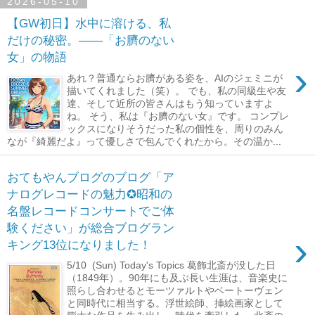
2026-05-10
【GW初日】水中に溶ける、私
だけの秘密。――「お臍のない
女」の物語
›
あれ？普通ならお臍がある姿を、AIのジェミニが
描いてくれました（笑）。 でも、私の同級生や友
達、そして近所の皆さんはもう知っていますよ
ね。 そう、私は『お臍のない女』です。 コンプレ
ックスになりそうだった私の個性を、周りのみん
なが『綺麗だよ』って優しさで包んでくれたから。その温か...
おてもやんブログのブログ「ア
ナログレコードの魅力✪昭和の
名盤レコードコンサートでご体
験ください」が総合ブログラン
›
キング13位になりました！
5/10 (Sun) Today's Topics 葛飾北斎が没した日
（1849年）。90年にも及ぶ長い生涯は、音楽史に
照らし合わせるとモーツァルトやベートーヴェン
と同時代に相当する。浮世絵師、挿絵画家として