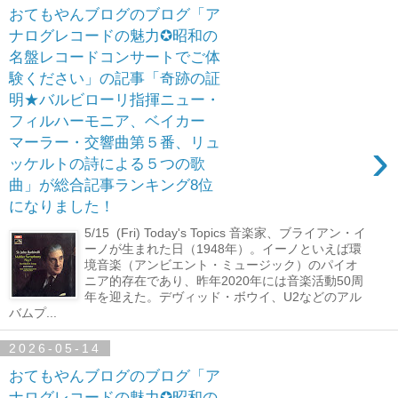
おてもやんブログのブログ「ア
ナログレコードの魅力✪昭和の
名盤レコードコンサートでご体
験ください」の記事「奇跡の証
明★バルビローリ指揮ニュー・
フィルハーモニア、ベイカー
›
マーラー・交響曲第５番、リュ
ッケルトの詩による５つの歌
曲」が総合記事ランキング8位
になりました！
5/15 (Fri) Today's Topics 音楽家、ブライアン・イ
ーノが生まれた日（1948年）。イーノといえば環
境音楽（アンビエント・ミュージック）のパイオ
ニア的存在であり、昨年2020年には音楽活動50周
年を迎えた。デヴィッド・ボウイ、U2などのアル
バムプ...
2026-05-14
おてもやんブログのブログ「ア
ナログレコードの魅力✪昭和の