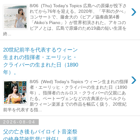
›
8/06 (Thu) Today's Topics 広島への原爆が投下さ
れてから76年を迎える。2020年、「平和の夕べ」
コンサートで、藤倉大の《ピアノ協奏曲第4番
「Akiko’s Piano」》が世界初演された。アキコの
ピアノとは、広島で原爆のため19歳の短い生涯を
終...
20世紀前半を代表するウィーン
生まれの指揮者・エーリッヒ・
クライバーの生まれた日（1890
›
年）。
8/05 (Wed) Today's Topics ウィーン生まれの指揮
者・エーリッヒ・クライバーの生まれた日（1890
年）。指揮者のカルロス・クライバーの父親にあ
たる。ベートーヴェンなどの古典派からベルクら
新ウィーン楽派までの作品を幅広く扱う、20世紀
前半を代表する指...
2026-08-04
父の亡き後もバイロイト音楽祭
の終身芸術監督に就任し、生涯