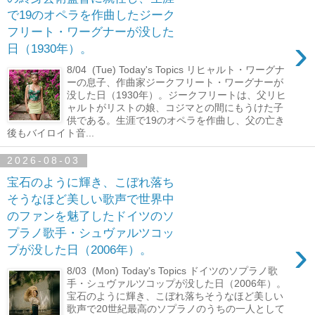
で19のオペラを作曲したジーク
フリート・ワーグナーが没した
›
日（1930年）。
8/04 (Tue) Today's Topics リヒャルト・ワーグナ
ーの息子、作曲家ジークフリート・ワーグナーが
没した日（1930年）。ジークフリートは、父リヒ
ャルトがリストの娘、コジマとの間にもうけた子
供である。生涯で19のオペラを作曲し、父の亡き
後もバイロイト音...
2026-08-03
宝石のように輝き、こぼれ落ち
そうなほど美しい歌声で世界中
のファンを魅了したドイツのソ
プラノ歌手・シュヴァルツコッ
›
プが没した日（2006年）。
8/03 (Mon) Today's Topics ドイツのソプラノ歌
手・シュヴァルツコップが没した日（2006年）。
宝石のように輝き、こぼれ落ちそうなほど美しい
歌声で20世紀最高のソプラノのうちの一人として