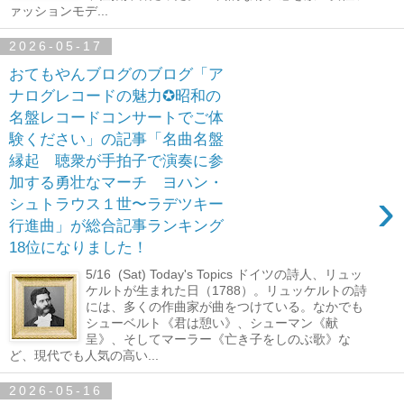
ァッションモデ...
2026-05-17
おてもやんブログのブログ「ア
ナログレコードの魅力✪昭和の
名盤レコードコンサートでご体
験ください」の記事「名曲名盤
縁起 聴衆が手拍子で演奏に参
加する勇壮なマーチ ヨハン・
›
シュトラウス１世〜ラデツキー
行進曲」が総合記事ランキング
18位になりました！
5/16 (Sat) Today's Topics ドイツの詩人、リュッ
ケルトが生まれた日（1788）。リュッケルトの詩
には、多くの作曲家が曲をつけている。なかでも
シューベルト《君は憩い》、シューマン《献
呈》、そしてマーラー《亡き子をしのぶ歌》な
ど、現代でも人気の高い...
2026-05-16