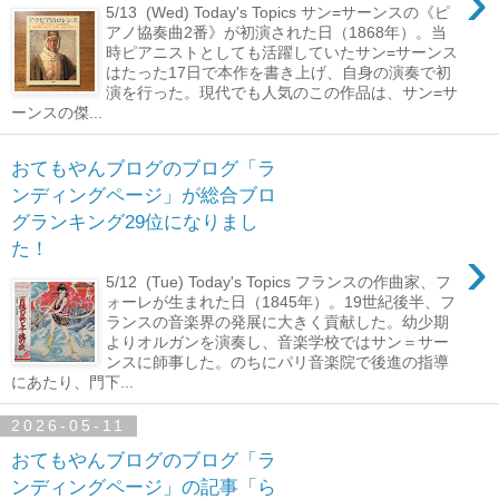
›
5/13 (Wed) Today's Topics サン=サーンスの《ピ
アノ協奏曲2番》が初演された日（1868年）。当
時ピアニストとしても活躍していたサン=サーンス
はたった17日で本作を書き上げ、自身の演奏で初
演を行った。現代でも人気のこの作品は、サン=サ
ーンスの傑...
おてもやんブログのブログ「ラ
ンディングページ」が総合ブロ
グランキング29位になりまし
›
た！
5/12 (Tue) Today's Topics フランスの作曲家、フ
ォーレが生まれた日（1845年）。19世紀後半、フ
ランスの音楽界の発展に大きく貢献した。幼少期
よりオルガンを演奏し、音楽学校ではサン＝サー
ンスに師事した。のちにパリ音楽院で後進の指導
にあたり、門下...
2026-05-11
おてもやんブログのブログ「ラ
ンディングページ」の記事「ら