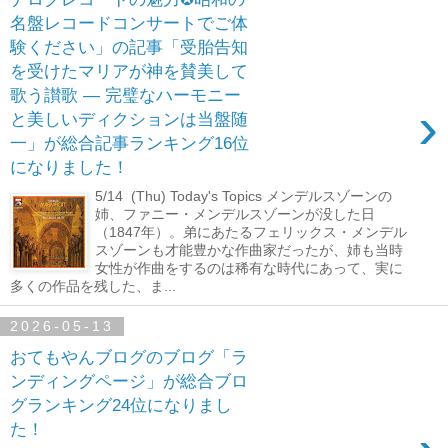
名盤レコードコンサートでご体
験ください」の記事「受胎告知
を受けたマリアが神を賛美して
歌う讃歌 ― 完璧なハーモニー
›
と美しいディクションは当盤随
一」が総合記事ランキング16位
になりました！
5/14 (Thu) Today's Topics メンデルスゾーンの
姉、ファニー・メンデルスゾーンが没した日
（1847年）。弟にあたるフェリックス・メンデル
スゾーンも才能豊かな作曲家だったが、姉も当時
女性が作曲をするのは稀有な時代にあって、実に
多くの作品を残した、ま...
2026-05-13
おてもやんブログのブログ「ラ
ンディングページ」が総合ブロ
グランキング24位になりまし
た！