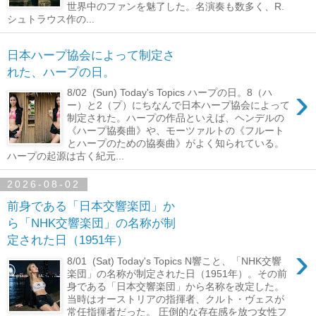
世界中のファンを魅了した。名演奏も数多く、R.
シュトラウス作の...
日本ハープ協会によって制定さ
れた、ハープの日。
›
8/02 (Sun) Today's Topics ハープの日。8（ハ
ー）と2（プ）にちなんで日本ハープ協会によって
制定された。ハープの作品といえば、ヘンデルの
《ハープ協奏曲》や、モーツァルトの《フルート
とハープのための協奏曲》がよく知られている。
ハープの起源は古く紀元...
2026-08-02
前身である「日本交響楽団」か
ら「NHK交響楽団」の名称が制
定された日（1951年）
›
8/01 (Sat) Today's Topics N響こと、「NHK交響
楽団」の名称が制定された日（1951年）。その前
身である「日本交響楽団」から名称を改定した。
当時はオーストリアの指揮者、クルト・ヴェスが
常任指揮者だった。 圧倒的な存在感を放つ女性フ