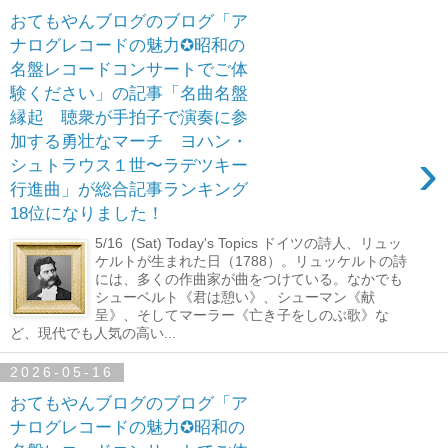
おてもやんブログのブログ「ア
ナログレコードの魅力✪昭和の
名盤レコードコンサートでご体
験ください」の記事「名曲名盤
縁起 聴衆が手拍子で演奏に参
加する勇壮なマーチ ヨハン・
›
シュトラウス１世〜ラデツキー
行進曲」が総合記事ランキング
18位になりました！
5/16 (Sat) Today's Topics ドイツの詩人、リュッ
ケルトが生まれた日（1788）。リュッケルトの詩
には、多くの作曲家が曲をつけている。なかでも
シューベルト《君は憩い》、シューマン《献
呈》、そしてマーラー《亡き子をしのぶ歌》な
ど、現代でも人気の高い...
2026-05-16
おてもやんブログのブログ「ア
ナログレコードの魅力✪昭和の