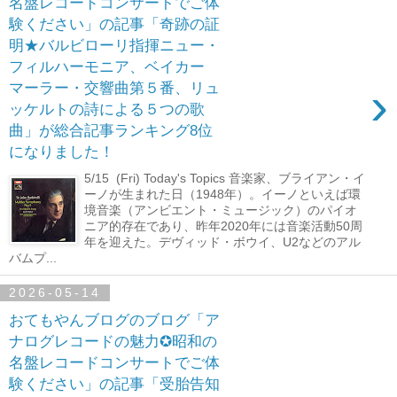
名盤レコードコンサートでご体
験ください」の記事「奇跡の証
明★バルビローリ指揮ニュー・
フィルハーモニア、ベイカー
›
マーラー・交響曲第５番、リュ
ッケルトの詩による５つの歌
曲」が総合記事ランキング8位
になりました！
5/15 (Fri) Today's Topics 音楽家、ブライアン・イ
ーノが生まれた日（1948年）。イーノといえば環
境音楽（アンビエント・ミュージック）のパイオ
ニア的存在であり、昨年2020年には音楽活動50周
年を迎えた。デヴィッド・ボウイ、U2などのアル
バムプ...
2026-05-14
おてもやんブログのブログ「ア
ナログレコードの魅力✪昭和の
名盤レコードコンサートでご体
験ください」の記事「受胎告知