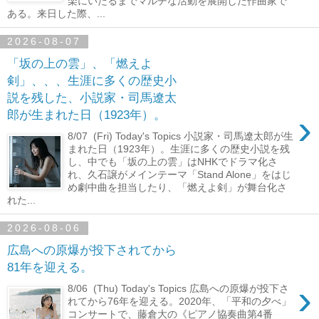
楽にいたるまでマルチな活動を展開した作曲家で
ある。来日した際、...
2026-08-07
「坂の上の雲」、「燃えよ
剣」、、、生涯に多くの歴史小
説を残した、小説家・司馬遼太
›
郎が生まれた日（1923年）。
8/07 (Fri) Today's Topics 小説家・司馬遼太郎が生
まれた日（1923年）。生涯に多くの歴史小説を残
し、中でも「坂の上の雲」はNHKでドラマ化さ
れ、久石譲がメインテーマ「Stand Alone」をはじ
め劇中曲を担当したり、「燃えよ剣」が舞台化さ
れた...
2026-08-06
広島への原爆が投下されてから
81年を迎える。
›
8/06 (Thu) Today's Topics 広島への原爆が投下さ
れてから76年を迎える。2020年、「平和の夕べ」
コンサートで、藤倉大の《ピアノ協奏曲第4番