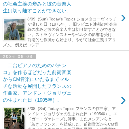
の社会主義の歩みと彼の音楽人
›
生は切り離すことができない。
8/09 (Sun) Today's Topics ショスタコーヴィッチ
が没した日（1975年）。旧ソビエト連邦の社会主
義の歩みと彼の音楽人生は切り離すことができな
い。ストラヴィンスキーやベルクの影響を受け、
前衛的な作風から始まり、やがて社会主義リアリ
ズム、例えばロシア...
2026-08-08
「二台ピアノのためのパチン
コ」を作るほどだった前衛音楽
からCM音楽にいたるまでマル
チな活動を展開したフランスの
›
作曲家、アンドレ・ジョリヴェ
の生まれた日（1905年）。
8/08 (Sat) Today's Topics フランスの作曲家、ア
ンドレ・ジョリヴェの生まれた日（1905年）。エ
ドガー・ヴァレーズに師事。またメシアンらと
「若きフランス」を結成した。前衛音楽からCM音