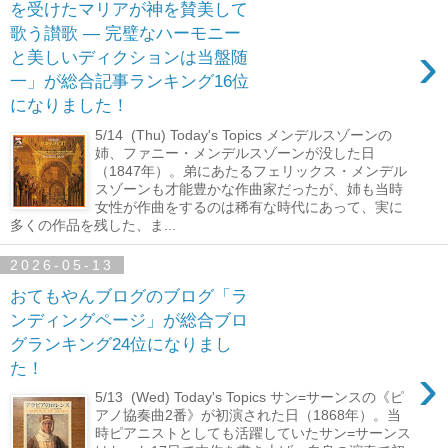
を受けたマリアが神を賛美して
歌う讃歌 ― 完璧なハーモニー
›
と美しいディクションは当盤随
一」が総合記事ランキング16位
になりました！
5/14 (Thu) Today's Topics メンデルスゾーンの
姉、ファニー・メンデルスゾーンが没した日
（1847年）。弟にあたるフェリックス・メンデル
スゾーンも才能豊かな作曲家だったが、姉も当時
女性が作曲をするのは稀有な時代にあって、実に
多くの作品を残した、ま...
2026-05-13
おてもやんブログのブログ「ラ
ンディングページ」が総合ブロ
グランキング24位になりまし
›
た！
5/13 (Wed) Today's Topics サン=サーンスの《ピ
アノ協奏曲2番》が初演された日（1868年）。当
時ピアニストとしても活躍していたサン=サーンス