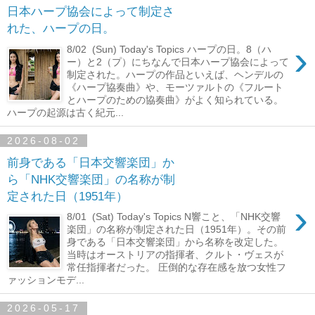
日本ハープ協会によって制定さ
れた、ハープの日。
›
8/02 (Sun) Today's Topics ハープの日。8（ハ
ー）と2（プ）にちなんで日本ハープ協会によって
制定された。ハープの作品といえば、ヘンデルの
《ハープ協奏曲》や、モーツァルトの《フルート
とハープのための協奏曲》がよく知られている。
ハープの起源は古く紀元...
2026-08-02
前身である「日本交響楽団」か
ら「NHK交響楽団」の名称が制
定された日（1951年）
›
8/01 (Sat) Today's Topics N響こと、「NHK交響
楽団」の名称が制定された日（1951年）。その前
身である「日本交響楽団」から名称を改定した。
当時はオーストリアの指揮者、クルト・ヴェスが
常任指揮者だった。 圧倒的な存在感を放つ女性フ
ァッションモデ...
2026-05-17