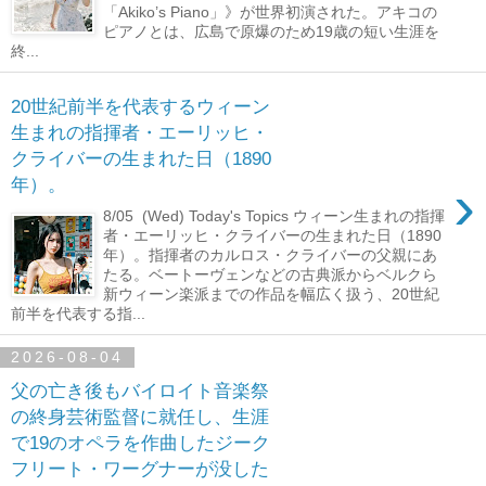
「Akiko’s Piano」》が世界初演された。アキコの
ピアノとは、広島で原爆のため19歳の短い生涯を
終...
20世紀前半を代表するウィーン
生まれの指揮者・エーリッヒ・
クライバーの生まれた日（1890
›
年）。
8/05 (Wed) Today's Topics ウィーン生まれの指揮
者・エーリッヒ・クライバーの生まれた日（1890
年）。指揮者のカルロス・クライバーの父親にあ
たる。ベートーヴェンなどの古典派からベルクら
新ウィーン楽派までの作品を幅広く扱う、20世紀
前半を代表する指...
2026-08-04
父の亡き後もバイロイト音楽祭
の終身芸術監督に就任し、生涯
で19のオペラを作曲したジーク
フリート・ワーグナーが没した