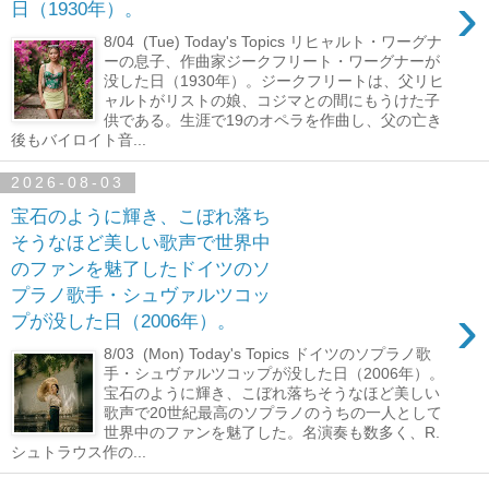
›
日（1930年）。
8/04 (Tue) Today's Topics リヒャルト・ワーグナ
ーの息子、作曲家ジークフリート・ワーグナーが
没した日（1930年）。ジークフリートは、父リヒ
ャルトがリストの娘、コジマとの間にもうけた子
供である。生涯で19のオペラを作曲し、父の亡き
後もバイロイト音...
2026-08-03
宝石のように輝き、こぼれ落ち
そうなほど美しい歌声で世界中
のファンを魅了したドイツのソ
プラノ歌手・シュヴァルツコッ
›
プが没した日（2006年）。
8/03 (Mon) Today's Topics ドイツのソプラノ歌
手・シュヴァルツコップが没した日（2006年）。
宝石のように輝き、こぼれ落ちそうなほど美しい
歌声で20世紀最高のソプラノのうちの一人として
世界中のファンを魅了した。名演奏も数多く、R.
シュトラウス作の...