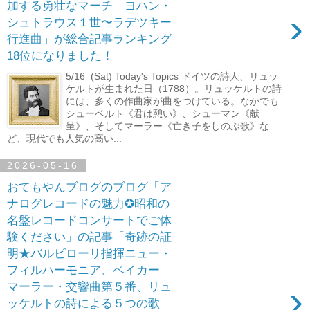
加する勇壮なマーチ ヨハン・
›
シュトラウス１世〜ラデツキー
行進曲」が総合記事ランキング
18位になりました！
5/16 (Sat) Today's Topics ドイツの詩人、リュッ
ケルトが生まれた日（1788）。リュッケルトの詩
には、多くの作曲家が曲をつけている。なかでも
シューベルト《君は憩い》、シューマン《献
呈》、そしてマーラー《亡き子をしのぶ歌》な
ど、現代でも人気の高い...
2026-05-16
おてもやんブログのブログ「ア
ナログレコードの魅力✪昭和の
名盤レコードコンサートでご体
験ください」の記事「奇跡の証
明★バルビローリ指揮ニュー・
フィルハーモニア、ベイカー
›
マーラー・交響曲第５番、リュ
ッケルトの詩による５つの歌