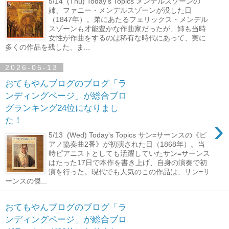
5/14 (Thu) Today's Topics メンデルスゾーンの
姉、ファニー・メンデルスゾーンが没した日
（1847年）。弟にあたるフェリックス・メンデル
スゾーンも才能豊かな作曲家だったが、姉も当時
女性が作曲をするのは稀有な時代にあって、実に
多くの作品を残した、ま...
2026-05-13
おてもやんブログのブログ「ラ
ンディングページ」が総合ブロ
グランキング24位になりまし
›
た！
5/13 (Wed) Today's Topics サン=サーンスの《ピ
アノ協奏曲2番》が初演された日（1868年）。当
時ピアニストとしても活躍していたサン=サーンス
はたった17日で本作を書き上げ、自身の演奏で初
演を行った。現代でも人気のこの作品は、サン=サ
ーンスの傑...
おてもやんブログのブログ「ラ
ンディングページ」が総合ブロ