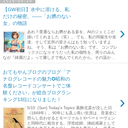
2026-05-10
【GW初日】水中に溶ける、私
だけの秘密。――「お臍のない
女」の物語
›
あれ？普通ならお臍がある姿を、AIのジェミニが
描いてくれました（笑）。 でも、私の同級生や友
達、そして近所の皆さんはもう知っていますよ
ね。 そう、私は『お臍のない女』です。 コンプレ
ックスになりそうだった私の個性を、周りのみん
なが『綺麗だよ』って優しさで包んでくれたから。その温か...
おてもやんブログのブログ「ア
ナログレコードの魅力✪昭和の
名盤レコードコンサートでご体
験ください」が総合ブログラン
›
キング13位になりました！
5/10 (Sun) Today's Topics 葛飾北斎が没した日
（1849年）。90年にも及ぶ長い生涯は、音楽史に
照らし合わせるとモーツァルトやベートーヴェン
と同時代に相当する。浮世絵師、挿絵画家として