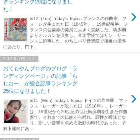
グランキング29位になりまし
›
た！
5/12 (Tue) Today's Topics フランスの作曲家、フ
ォーレが生まれた日（1845年）。19世紀後半、フ
ランスの音楽界の発展に大きく貢献した。幼少期
よりオルガンを演奏し、音楽学校ではサン＝サー
ンスに師事した。のちにパリ音楽院で後進の指導
にあたり、門下...
2026-05-11
おてもやんブログのブログ「ラ
ンディングページ」の記事「ら
じおー」が総合記事ランキング
›
25位になりました！
5/11 (Mon) Today's Topics ドイツの作曲家、マッ
クス・レーガーが没した日（1916年）。レーガー
は、19世紀から20世紀の世紀転換期を生きた作曲
家で、それまでの伝統から離れ、調性が曖昧とな
り、新しい音響を求める激動の時代であった。そ
右下傾向にあ...