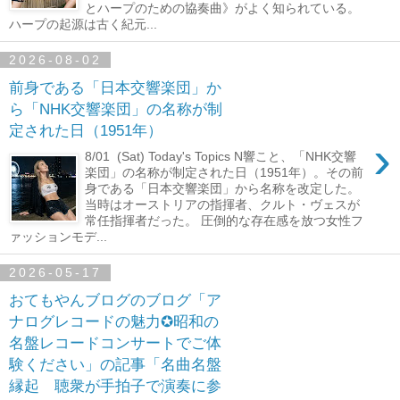
とハープのための協奏曲》がよく知られている。
ハープの起源は古く紀元...
2026-08-02
前身である「日本交響楽団」か
ら「NHK交響楽団」の名称が制
定された日（1951年）
›
8/01 (Sat) Today's Topics N響こと、「NHK交響
楽団」の名称が制定された日（1951年）。その前
身である「日本交響楽団」から名称を改定した。
当時はオーストリアの指揮者、クルト・ヴェスが
常任指揮者だった。 圧倒的な存在感を放つ女性フ
ァッションモデ...
2026-05-17
おてもやんブログのブログ「ア
ナログレコードの魅力✪昭和の
名盤レコードコンサートでご体
験ください」の記事「名曲名盤
縁起 聴衆が手拍子で演奏に参