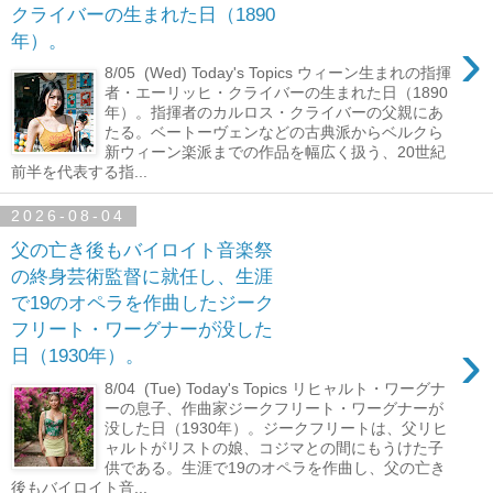
クライバーの生まれた日（1890
›
年）。
8/05 (Wed) Today's Topics ウィーン生まれの指揮
者・エーリッヒ・クライバーの生まれた日（1890
年）。指揮者のカルロス・クライバーの父親にあ
たる。ベートーヴェンなどの古典派からベルクら
新ウィーン楽派までの作品を幅広く扱う、20世紀
前半を代表する指...
2026-08-04
父の亡き後もバイロイト音楽祭
の終身芸術監督に就任し、生涯
で19のオペラを作曲したジーク
フリート・ワーグナーが没した
›
日（1930年）。
8/04 (Tue) Today's Topics リヒャルト・ワーグナ
ーの息子、作曲家ジークフリート・ワーグナーが
没した日（1930年）。ジークフリートは、父リヒ
ャルトがリストの娘、コジマとの間にもうけた子
供である。生涯で19のオペラを作曲し、父の亡き
後もバイロイト音...