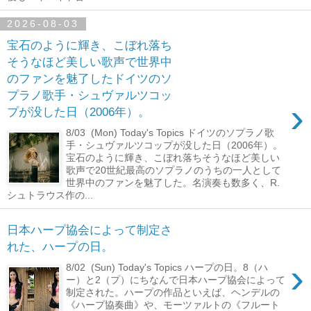
2026-08-03
宝石のように輝き、こぼれ落ち
そうなほど美しい歌声で世界中
のファンを魅了したドイツのソ
プラノ歌手・シュヴァルツコッ
›
プが没した日（2006年）。
8/03 (Mon) Today's Topics ドイツのソプラノ歌
手・シュヴァルツコップが没した日（2006年）。
宝石のように輝き、こぼれ落ちそうなほど美しい
歌声で20世紀最高のソプラノのうちの一人として
世界中のファンを魅了した。名演奏も数多く、R.
シュトラウス作の...
日本ハープ協会によって制定さ
れた、ハープの日。
›
8/02 (Sun) Today's Topics ハープの日。8（ハ
ー）と2（プ）にちなんで日本ハープ協会によって
制定された。ハープの作品といえば、ヘンデルの
《ハープ協奏曲》や、モーツァルトの《フルート