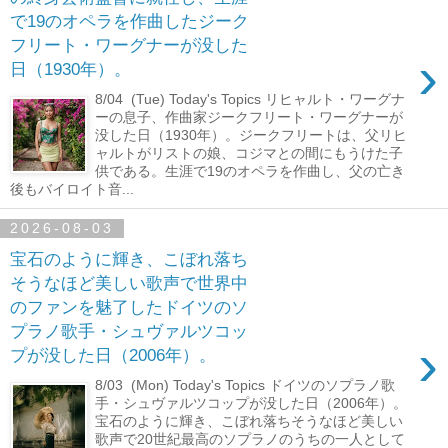
で19のオペラを作曲したジーク
フリート・ワーグナーが没した
›
日（1930年）。
8/04 (Tue) Today's Topics リヒャルト・ワーグナ
ーの息子、作曲家ジークフリート・ワーグナーが
没した日（1930年）。ジークフリートは、父リヒ
ャルトがリストの娘、コジマとの間にもうけた子
供である。生涯で19のオペラを作曲し、父の亡き
後もバイロイト音...
2026-08-03
宝石のように輝き、こぼれ落ち
そうなほど美しい歌声で世界中
のファンを魅了したドイツのソ
プラノ歌手・シュヴァルツコッ
›
プが没した日（2006年）。
8/03 (Mon) Today's Topics ドイツのソプラノ歌
手・シュヴァルツコップが没した日（2006年）。
宝石のように輝き、こぼれ落ちそうなほど美しい
歌声で20世紀最高のソプラノのうちの一人として