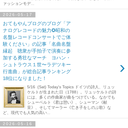
ァッションモデ...
2026-05-17
おてもやんブログのブログ「ア
ナログレコードの魅力✪昭和の
名盤レコードコンサートでご体
験ください」の記事「名曲名盤
縁起 聴衆が手拍子で演奏に参
加する勇壮なマーチ ヨハン・
›
シュトラウス１世〜ラデツキー
行進曲」が総合記事ランキング
18位になりました！
5/16 (Sat) Today's Topics ドイツの詩人、リュッ
ケルトが生まれた日（1788）。リュッケルトの詩
には、多くの作曲家が曲をつけている。なかでも
シューベルト《君は憩い》、シューマン《献
呈》、そしてマーラー《亡き子をしのぶ歌》な
ど、現代でも人気の高い...
2026-05-16