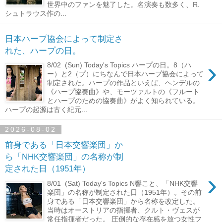
世界中のファンを魅了した。名演奏も数多く、R.
シュトラウス作の...
日本ハープ協会によって制定さ
れた、ハープの日。
›
8/02 (Sun) Today's Topics ハープの日。8（ハ
ー）と2（プ）にちなんで日本ハープ協会によって
制定された。ハープの作品といえば、ヘンデルの
《ハープ協奏曲》や、モーツァルトの《フルート
とハープのための協奏曲》がよく知られている。
ハープの起源は古く紀元...
2026-08-02
前身である「日本交響楽団」か
ら「NHK交響楽団」の名称が制
定された日（1951年）
›
8/01 (Sat) Today's Topics N響こと、「NHK交響
楽団」の名称が制定された日（1951年）。その前
身である「日本交響楽団」から名称を改定した。
当時はオーストリアの指揮者、クルト・ヴェスが
常任指揮者だった。 圧倒的な存在感を放つ女性フ