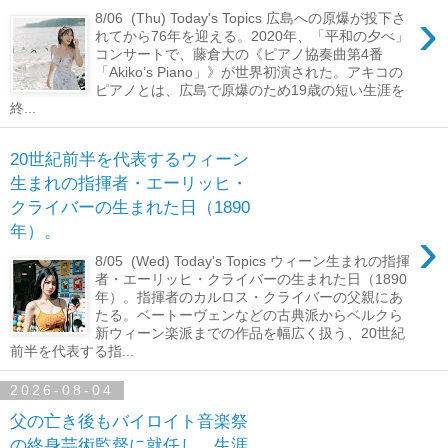
›
8/06 (Thu) Today's Topics 広島への原爆が投下さ
れてから76年を迎える。2020年、「平和の夕べ」
コンサートで、藤倉大の《ピアノ協奏曲第4番
「Akiko’s Piano」》が世界初演された。アキコの
ピアノとは、広島で原爆のため19歳の短い生涯を
終...
20世紀前半を代表するウィーン
生まれの指揮者・エーリッヒ・
クライバーの生まれた日（1890
›
年）。
8/05 (Wed) Today's Topics ウィーン生まれの指揮
者・エーリッヒ・クライバーの生まれた日（1890
年）。指揮者のカルロス・クライバーの父親にあ
たる。ベートーヴェンなどの古典派からベルクら
新ウィーン楽派までの作品を幅広く扱う、20世紀
前半を代表する指...
2026-08-04
父の亡き後もバイロイト音楽祭
の終身芸術監督に就任し、生涯