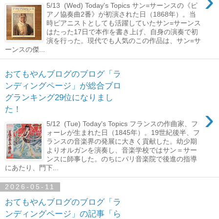
›
5/13 (Wed) Today's Topics サン=サーンスの《ピ
アノ協奏曲2番》が初演された日（1868年）。当
時ピアニストとしても活躍していたサン=サーンス
はたった17日で本作を書き上げ、自身の演奏で初
演を行った。現代でも人気のこの作品は、サン=サ
ーンスの傑...
おてもやんブログのブログ「ラ
ンディングページ」が総合ブロ
グランキング29位になりまし
›
た！
5/12 (Tue) Today's Topics フランスの作曲家、フ
ォーレが生まれた日（1845年）。19世紀後半、フ
ランスの音楽界の発展に大きく貢献した。幼少期
よりオルガンを演奏し、音楽学校ではサン＝サー
ンスに師事した。のちにパリ音楽院で後進の指導
にあたり、門下...
2026-05-11
おてもやんブログのブログ「ラ
ンディングページ」の記事「ら