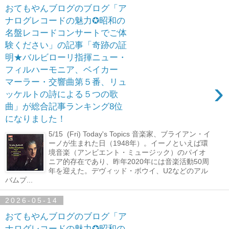
おてもやんブログのブログ「ア
ナログレコードの魅力✪昭和の
名盤レコードコンサートでご体
験ください」の記事「奇跡の証
明★バルビローリ指揮ニュー・
フィルハーモニア、ベイカー
›
マーラー・交響曲第５番、リュ
ッケルトの詩による５つの歌
曲」が総合記事ランキング8位
になりました！
5/15 (Fri) Today's Topics 音楽家、ブライアン・イ
ーノが生まれた日（1948年）。イーノといえば環
境音楽（アンビエント・ミュージック）のパイオ
ニア的存在であり、昨年2020年には音楽活動50周
年を迎えた。デヴィッド・ボウイ、U2などのアル
バムプ...
2026-05-14
おてもやんブログのブログ「ア
ナログレコードの魅力✪昭和の