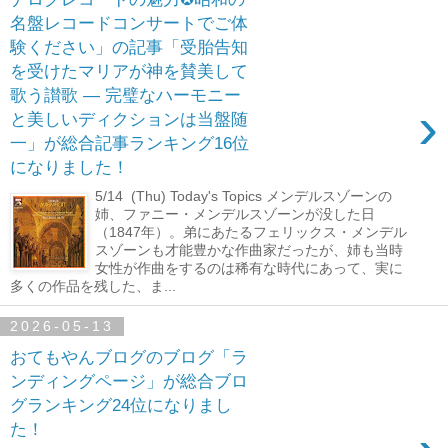
名盤レコードコンサートでご体
験ください」の記事「受胎告知
を受けたマリアが神を賛美して
歌う讃歌 ― 完璧なハーモニー
›
と美しいディクションは当盤随
一」が総合記事ランキング16位
になりました！
5/14 (Thu) Today's Topics メンデルスゾーンの
姉、ファニー・メンデルスゾーンが没した日
（1847年）。弟にあたるフェリックス・メンデル
スゾーンも才能豊かな作曲家だったが、姉も当時
女性が作曲をするのは稀有な時代にあって、実に
多くの作品を残した、ま...
2026-05-13
おてもやんブログのブログ「ラ
ンディングページ」が総合ブロ
グランキング24位になりまし
た！