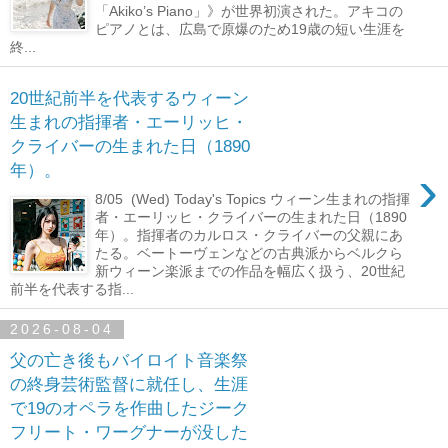
「Akiko’s Piano」》が世界初演された。アキコの
ピアノとは、広島で原爆のため19歳の短い生涯を
終...
20世紀前半を代表するウィーン
生まれの指揮者・エーリッヒ・
クライバーの生まれた日（1890
›
年）。
8/05 (Wed) Today's Topics ウィーン生まれの指揮
者・エーリッヒ・クライバーの生まれた日（1890
年）。指揮者のカルロス・クライバーの父親にあ
たる。ベートーヴェンなどの古典派からベルクら
新ウィーン楽派までの作品を幅広く扱う、20世紀
前半を代表する指...
2026-08-04
父の亡き後もバイロイト音楽祭
の終身芸術監督に就任し、生涯
で19のオペラを作曲したジーク
フリート・ワーグナーが没した