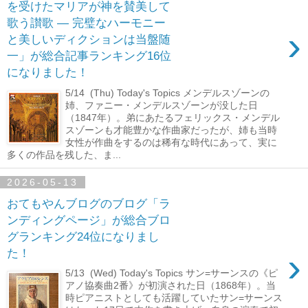
を受けたマリアが神を賛美して
歌う讃歌 ― 完璧なハーモニー
›
と美しいディクションは当盤随
一」が総合記事ランキング16位
になりました！
5/14 (Thu) Today's Topics メンデルスゾーンの
姉、ファニー・メンデルスゾーンが没した日
（1847年）。弟にあたるフェリックス・メンデル
スゾーンも才能豊かな作曲家だったが、姉も当時
女性が作曲をするのは稀有な時代にあって、実に
多くの作品を残した、ま...
2026-05-13
おてもやんブログのブログ「ラ
ンディングページ」が総合ブロ
グランキング24位になりまし
›
た！
5/13 (Wed) Today's Topics サン=サーンスの《ピ
アノ協奏曲2番》が初演された日（1868年）。当
時ピアニストとしても活躍していたサン=サーンス