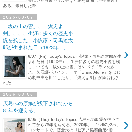
楽にいたるまでマルチな活動を展開した作曲家で
ある。来日した際、...
2026-08-07
「坂の上の雲」、「燃えよ
剣」、、、生涯に多くの歴史小
説を残した、小説家・司馬遼太
›
郎が生まれた日（1923年）。
8/07 (Fri) Today's Topics 小説家・司馬遼太郎が生
まれた日（1923年）。生涯に多くの歴史小説を残
し、中でも「坂の上の雲」はNHKでドラマ化さ
れ、久石譲がメインテーマ「Stand Alone」をはじ
め劇中曲を担当したり、「燃えよ剣」が舞台化さ
れた...
2026-08-06
広島への原爆が投下されてから
81年を迎える。
›
8/06 (Thu) Today's Topics 広島への原爆が投下さ
れてから76年を迎える。2020年、「平和の夕べ」
コンサートで、藤倉大の《ピアノ協奏曲第4番