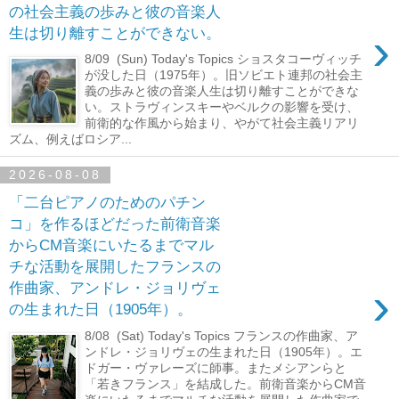
の社会主義の歩みと彼の音楽人
›
生は切り離すことができない。
8/09 (Sun) Today's Topics ショスタコーヴィッチ
が没した日（1975年）。旧ソビエト連邦の社会主
義の歩みと彼の音楽人生は切り離すことができな
い。ストラヴィンスキーやベルクの影響を受け、
前衛的な作風から始まり、やがて社会主義リアリ
ズム、例えばロシア...
2026-08-08
「二台ピアノのためのパチン
コ」を作るほどだった前衛音楽
からCM音楽にいたるまでマル
チな活動を展開したフランスの
›
作曲家、アンドレ・ジョリヴェ
の生まれた日（1905年）。
8/08 (Sat) Today's Topics フランスの作曲家、ア
ンドレ・ジョリヴェの生まれた日（1905年）。エ
ドガー・ヴァレーズに師事。またメシアンらと
「若きフランス」を結成した。前衛音楽からCM音