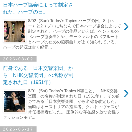
日本ハープ協会によって制定さ
れた、ハープの日。
›
8/02 (Sun) Today's Topics ハープの日。8（ハ
ー）と2（プ）にちなんで日本ハープ協会によって
制定された。ハープの作品といえば、ヘンデルの
《ハープ協奏曲》や、モーツァルトの《フルート
とハープのための協奏曲》がよく知られている。
ハープの起源は古く紀元...
2026-08-02
前身である「日本交響楽団」か
ら「NHK交響楽団」の名称が制
定された日（1951年）
›
8/01 (Sat) Today's Topics N響こと、「NHK交響
楽団」の名称が制定された日（1951年）。その前
身である「日本交響楽団」から名称を改定した。
当時はオーストリアの指揮者、クルト・ヴェスが
常任指揮者だった。 圧倒的な存在感を放つ女性フ
ァッションモデ...
2026-05-17