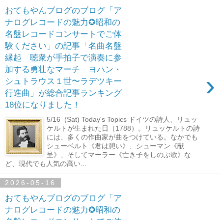
おてもやんブログのブログ「ア
ナログレコードの魅力✪昭和の
名盤レコードコンサートでご体
験ください」の記事「名曲名盤
縁起 聴衆が手拍子で演奏に参
加する勇壮なマーチ ヨハン・
›
シュトラウス１世〜ラデツキー
行進曲」が総合記事ランキング
18位になりました！
5/16 (Sat) Today's Topics ドイツの詩人、リュッ
ケルトが生まれた日（1788）。リュッケルトの詩
には、多くの作曲家が曲をつけている。なかでも
シューベルト《君は憩い》、シューマン《献
呈》、そしてマーラー《亡き子をしのぶ歌》な
ど、現代でも人気の高い...
2026-05-16
おてもやんブログのブログ「ア
ナログレコードの魅力✪昭和の