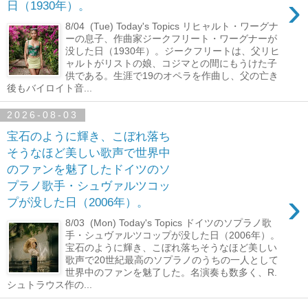
›
日（1930年）。
8/04 (Tue) Today's Topics リヒャルト・ワーグナ
ーの息子、作曲家ジークフリート・ワーグナーが
没した日（1930年）。ジークフリートは、父リヒ
ャルトがリストの娘、コジマとの間にもうけた子
供である。生涯で19のオペラを作曲し、父の亡き
後もバイロイト音...
2026-08-03
宝石のように輝き、こぼれ落ち
そうなほど美しい歌声で世界中
のファンを魅了したドイツのソ
プラノ歌手・シュヴァルツコッ
›
プが没した日（2006年）。
8/03 (Mon) Today's Topics ドイツのソプラノ歌
手・シュヴァルツコップが没した日（2006年）。
宝石のように輝き、こぼれ落ちそうなほど美しい
歌声で20世紀最高のソプラノのうちの一人として
世界中のファンを魅了した。名演奏も数多く、R.
シュトラウス作の...