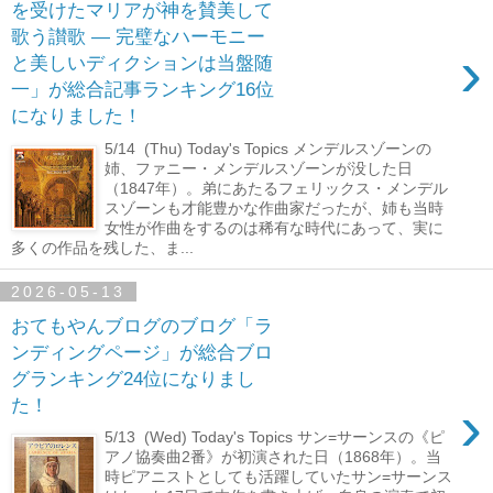
を受けたマリアが神を賛美して
歌う讃歌 ― 完璧なハーモニー
›
と美しいディクションは当盤随
一」が総合記事ランキング16位
になりました！
5/14 (Thu) Today's Topics メンデルスゾーンの
姉、ファニー・メンデルスゾーンが没した日
（1847年）。弟にあたるフェリックス・メンデル
スゾーンも才能豊かな作曲家だったが、姉も当時
女性が作曲をするのは稀有な時代にあって、実に
多くの作品を残した、ま...
2026-05-13
おてもやんブログのブログ「ラ
ンディングページ」が総合ブロ
グランキング24位になりまし
›
た！
5/13 (Wed) Today's Topics サン=サーンスの《ピ
アノ協奏曲2番》が初演された日（1868年）。当
時ピアニストとしても活躍していたサン=サーンス