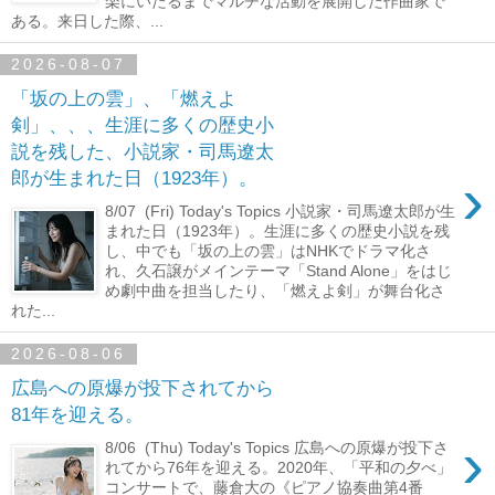
楽にいたるまでマルチな活動を展開した作曲家で
ある。来日した際、...
2026-08-07
「坂の上の雲」、「燃えよ
剣」、、、生涯に多くの歴史小
説を残した、小説家・司馬遼太
›
郎が生まれた日（1923年）。
8/07 (Fri) Today's Topics 小説家・司馬遼太郎が生
まれた日（1923年）。生涯に多くの歴史小説を残
し、中でも「坂の上の雲」はNHKでドラマ化さ
れ、久石譲がメインテーマ「Stand Alone」をはじ
め劇中曲を担当したり、「燃えよ剣」が舞台化さ
れた...
2026-08-06
広島への原爆が投下されてから
81年を迎える。
›
8/06 (Thu) Today's Topics 広島への原爆が投下さ
れてから76年を迎える。2020年、「平和の夕べ」
コンサートで、藤倉大の《ピアノ協奏曲第4番