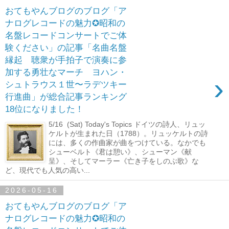
おてもやんブログのブログ「ア
ナログレコードの魅力✪昭和の
名盤レコードコンサートでご体
験ください」の記事「名曲名盤
縁起 聴衆が手拍子で演奏に参
加する勇壮なマーチ ヨハン・
›
シュトラウス１世〜ラデツキー
行進曲」が総合記事ランキング
18位になりました！
5/16 (Sat) Today's Topics ドイツの詩人、リュッ
ケルトが生まれた日（1788）。リュッケルトの詩
には、多くの作曲家が曲をつけている。なかでも
シューベルト《君は憩い》、シューマン《献
呈》、そしてマーラー《亡き子をしのぶ歌》な
ど、現代でも人気の高い...
2026-05-16
おてもやんブログのブログ「ア
ナログレコードの魅力✪昭和の