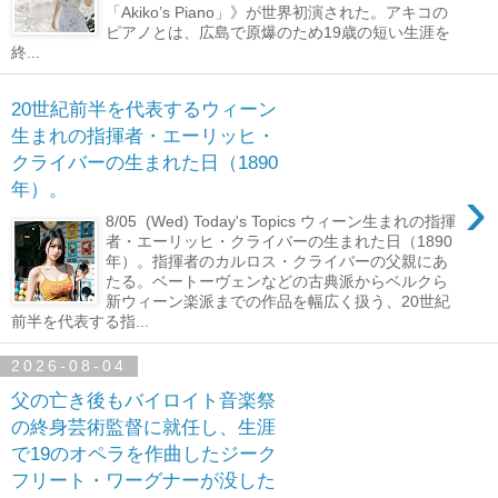
「Akiko’s Piano」》が世界初演された。アキコの
ピアノとは、広島で原爆のため19歳の短い生涯を
終...
20世紀前半を代表するウィーン
生まれの指揮者・エーリッヒ・
クライバーの生まれた日（1890
›
年）。
8/05 (Wed) Today's Topics ウィーン生まれの指揮
者・エーリッヒ・クライバーの生まれた日（1890
年）。指揮者のカルロス・クライバーの父親にあ
たる。ベートーヴェンなどの古典派からベルクら
新ウィーン楽派までの作品を幅広く扱う、20世紀
前半を代表する指...
2026-08-04
父の亡き後もバイロイト音楽祭
の終身芸術監督に就任し、生涯
で19のオペラを作曲したジーク
フリート・ワーグナーが没した