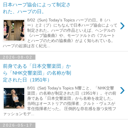
日本ハープ協会によって制定さ
れた、ハープの日。
›
8/02 (Sun) Today's Topics ハープの日。8（ハ
ー）と2（プ）にちなんで日本ハープ協会によって
制定された。ハープの作品といえば、ヘンデルの
《ハープ協奏曲》や、モーツァルトの《フルート
とハープのための協奏曲》がよく知られている。
ハープの起源は古く紀元...
2026-08-02
前身である「日本交響楽団」か
ら「NHK交響楽団」の名称が制
定された日（1951年）
›
8/01 (Sat) Today's Topics N響こと、「NHK交響
楽団」の名称が制定された日（1951年）。その前
身である「日本交響楽団」から名称を改定した。
当時はオーストリアの指揮者、クルト・ヴェスが
常任指揮者だった。 圧倒的な存在感を放つ女性フ
ァッションモデ...
2026-05-17