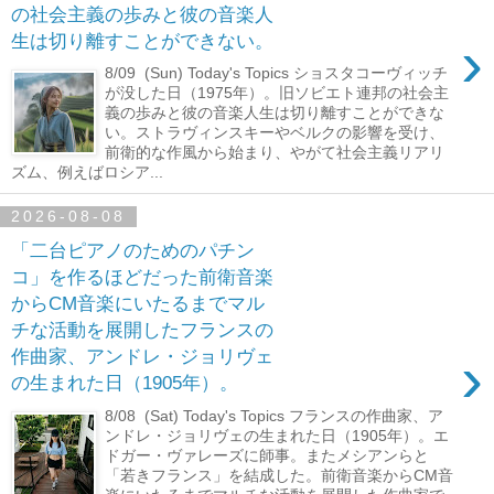
の社会主義の歩みと彼の音楽人
›
生は切り離すことができない。
8/09 (Sun) Today's Topics ショスタコーヴィッチ
が没した日（1975年）。旧ソビエト連邦の社会主
義の歩みと彼の音楽人生は切り離すことができな
い。ストラヴィンスキーやベルクの影響を受け、
前衛的な作風から始まり、やがて社会主義リアリ
ズム、例えばロシア...
2026-08-08
「二台ピアノのためのパチン
コ」を作るほどだった前衛音楽
からCM音楽にいたるまでマル
チな活動を展開したフランスの
›
作曲家、アンドレ・ジョリヴェ
の生まれた日（1905年）。
8/08 (Sat) Today's Topics フランスの作曲家、ア
ンドレ・ジョリヴェの生まれた日（1905年）。エ
ドガー・ヴァレーズに師事。またメシアンらと
「若きフランス」を結成した。前衛音楽からCM音