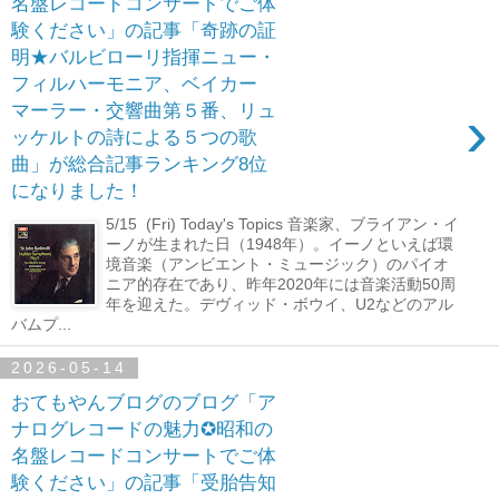
名盤レコードコンサートでご体
験ください」の記事「奇跡の証
明★バルビローリ指揮ニュー・
フィルハーモニア、ベイカー
›
マーラー・交響曲第５番、リュ
ッケルトの詩による５つの歌
曲」が総合記事ランキング8位
になりました！
5/15 (Fri) Today's Topics 音楽家、ブライアン・イ
ーノが生まれた日（1948年）。イーノといえば環
境音楽（アンビエント・ミュージック）のパイオ
ニア的存在であり、昨年2020年には音楽活動50周
年を迎えた。デヴィッド・ボウイ、U2などのアル
バムプ...
2026-05-14
おてもやんブログのブログ「ア
ナログレコードの魅力✪昭和の
名盤レコードコンサートでご体
験ください」の記事「受胎告知