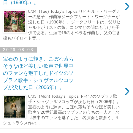
›
日（1930年）。
8/04 (Tue) Today's Topics リヒャルト・ワーグナ
ーの息子、作曲家ジークフリート・ワーグナーが
没した日（1930年）。ジークフリートは、父リヒ
ャルトがリストの娘、コジマとの間にもうけた子
供である。生涯で19のオペラを作曲し、父の亡き
後もバイロイト音...
2026-08-03
宝石のように輝き、こぼれ落ち
そうなほど美しい歌声で世界中
のファンを魅了したドイツのソ
プラノ歌手・シュヴァルツコッ
›
プが没した日（2006年）。
8/03 (Mon) Today's Topics ドイツのソプラノ歌
手・シュヴァルツコップが没した日（2006年）。
宝石のように輝き、こぼれ落ちそうなほど美しい
歌声で20世紀最高のソプラノのうちの一人として
世界中のファンを魅了した。名演奏も数多く、R.
シュトラウス作の...