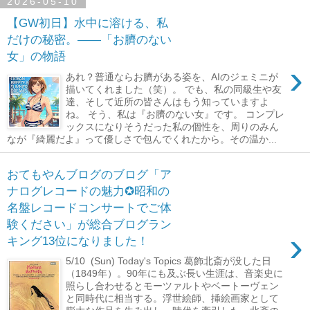
2026-05-10
【GW初日】水中に溶ける、私
だけの秘密。――「お臍のない
女」の物語
›
あれ？普通ならお臍がある姿を、AIのジェミニが
描いてくれました（笑）。 でも、私の同級生や友
達、そして近所の皆さんはもう知っていますよ
ね。 そう、私は『お臍のない女』です。 コンプレ
ックスになりそうだった私の個性を、周りのみん
なが『綺麗だよ』って優しさで包んでくれたから。その温か...
おてもやんブログのブログ「ア
ナログレコードの魅力✪昭和の
名盤レコードコンサートでご体
験ください」が総合ブログラン
›
キング13位になりました！
5/10 (Sun) Today's Topics 葛飾北斎が没した日
（1849年）。90年にも及ぶ長い生涯は、音楽史に
照らし合わせるとモーツァルトやベートーヴェン
と同時代に相当する。浮世絵師、挿絵画家として