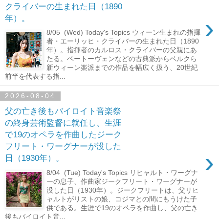
クライバーの生まれた日（1890
›
年）。
8/05 (Wed) Today's Topics ウィーン生まれの指揮
者・エーリッヒ・クライバーの生まれた日（1890
年）。指揮者のカルロス・クライバーの父親にあ
たる。ベートーヴェンなどの古典派からベルクら
新ウィーン楽派までの作品を幅広く扱う、20世紀
前半を代表する指...
2026-08-04
父の亡き後もバイロイト音楽祭
の終身芸術監督に就任し、生涯
で19のオペラを作曲したジーク
フリート・ワーグナーが没した
›
日（1930年）。
8/04 (Tue) Today's Topics リヒャルト・ワーグナ
ーの息子、作曲家ジークフリート・ワーグナーが
没した日（1930年）。ジークフリートは、父リヒ
ャルトがリストの娘、コジマとの間にもうけた子
供である。生涯で19のオペラを作曲し、父の亡き
後もバイロイト音...