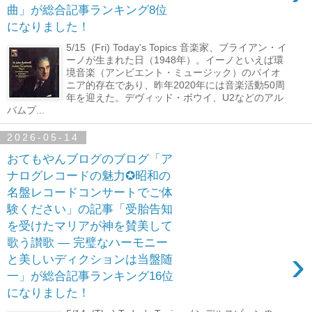
曲」が総合記事ランキング8位
になりました！
5/15 (Fri) Today's Topics 音楽家、ブライアン・イ
ーノが生まれた日（1948年）。イーノといえば環
境音楽（アンビエント・ミュージック）のパイオ
ニア的存在であり、昨年2020年には音楽活動50周
年を迎えた。デヴィッド・ボウイ、U2などのアル
バムプ...
2026-05-14
おてもやんブログのブログ「ア
ナログレコードの魅力✪昭和の
名盤レコードコンサートでご体
験ください」の記事「受胎告知
を受けたマリアが神を賛美して
歌う讃歌 ― 完璧なハーモニー
›
と美しいディクションは当盤随
一」が総合記事ランキング16位
になりました！