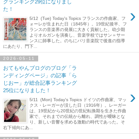
グランキング29位になりまし
›
た！
5/12 (Tue) Today's Topics フランスの作曲家、フ
ォーレが生まれた日（1845年）。19世紀後半、フ
ランスの音楽界の発展に大きく貢献した。幼少期
よりオルガンを演奏し、音楽学校ではサン＝サー
ンスに師事した。のちにパリ音楽院で後進の指導
にあたり、門下...
2026-05-11
おてもやんブログのブログ「ラ
ンディングページ」の記事「ら
じおー」が総合記事ランキング
›
25位になりました！
5/11 (Mon) Today's Topics ドイツの作曲家、マッ
クス・レーガーが没した日（1916年）。レーガー
は、19世紀から20世紀の世紀転換期を生きた作曲
家で、それまでの伝統から離れ、調性が曖昧とな
り、新しい音響を求める激動の時代であった。そ
右下傾向にあ...