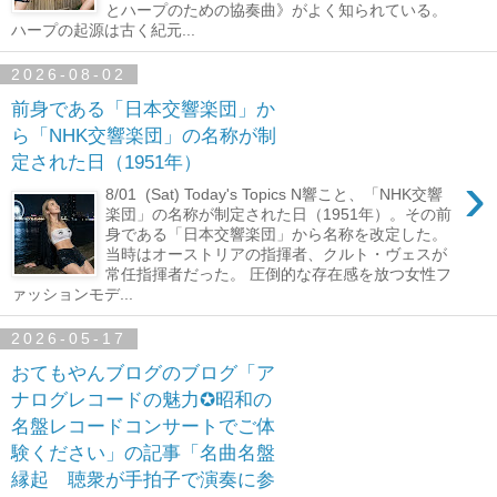
とハープのための協奏曲》がよく知られている。
ハープの起源は古く紀元...
2026-08-02
前身である「日本交響楽団」か
ら「NHK交響楽団」の名称が制
定された日（1951年）
›
8/01 (Sat) Today's Topics N響こと、「NHK交響
楽団」の名称が制定された日（1951年）。その前
身である「日本交響楽団」から名称を改定した。
当時はオーストリアの指揮者、クルト・ヴェスが
常任指揮者だった。 圧倒的な存在感を放つ女性フ
ァッションモデ...
2026-05-17
おてもやんブログのブログ「ア
ナログレコードの魅力✪昭和の
名盤レコードコンサートでご体
験ください」の記事「名曲名盤
縁起 聴衆が手拍子で演奏に参