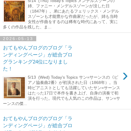
5/14 (Thu) Today's Topics メンデルスゾーンの
姉、ファニー・メンデルスゾーンが没した日
（1847年）。弟にあたるフェリックス・メンデル
スゾーンも才能豊かな作曲家だったが、姉も当時
女性が作曲をするのは稀有な時代にあって、実に
多くの作品を残した、ま...
2026-05-13
おてもやんブログのブログ「ラ
ンディングページ」が総合ブロ
グランキング24位になりまし
›
た！
5/13 (Wed) Today's Topics サン=サーンスの《ピ
アノ協奏曲2番》が初演された日（1868年）。当
時ピアニストとしても活躍していたサン=サーンス
はたった17日で本作を書き上げ、自身の演奏で初
演を行った。現代でも人気のこの作品は、サン=サ
ーンスの傑...
おてもやんブログのブログ「ラ
ンディングページ」が総合ブロ