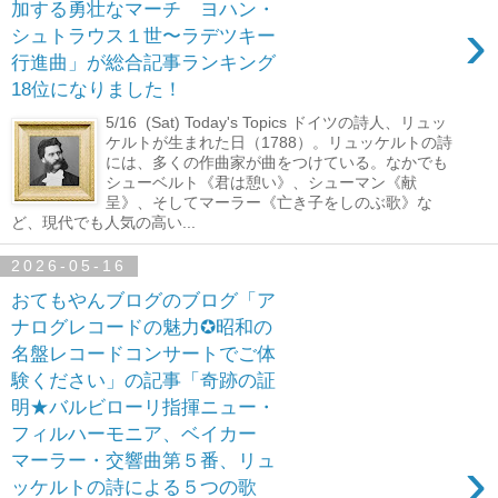
加する勇壮なマーチ ヨハン・
›
シュトラウス１世〜ラデツキー
行進曲」が総合記事ランキング
18位になりました！
5/16 (Sat) Today's Topics ドイツの詩人、リュッ
ケルトが生まれた日（1788）。リュッケルトの詩
には、多くの作曲家が曲をつけている。なかでも
シューベルト《君は憩い》、シューマン《献
呈》、そしてマーラー《亡き子をしのぶ歌》な
ど、現代でも人気の高い...
2026-05-16
おてもやんブログのブログ「ア
ナログレコードの魅力✪昭和の
名盤レコードコンサートでご体
験ください」の記事「奇跡の証
明★バルビローリ指揮ニュー・
フィルハーモニア、ベイカー
›
マーラー・交響曲第５番、リュ
ッケルトの詩による５つの歌