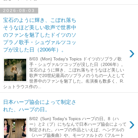
2026-08-03
宝石のように輝き、こぼれ落ち
そうなほど美しい歌声で世界中
のファンを魅了したドイツのソ
プラノ歌手・シュヴァルツコッ
›
プが没した日（2006年）。
8/03 (Mon) Today's Topics ドイツのソプラノ歌
手・シュヴァルツコップが没した日（2006年）。
宝石のように輝き、こぼれ落ちそうなほど美しい
歌声で20世紀最高のソプラノのうちの一人として
世界中のファンを魅了した。名演奏も数多く、R.
シュトラウス作の...
日本ハープ協会によって制定さ
れた、ハープの日。
›
8/02 (Sun) Today's Topics ハープの日。8（ハ
ー）と2（プ）にちなんで日本ハープ協会によって
制定された。ハープの作品といえば、ヘンデルの
《ハープ協奏曲》や、モーツァルトの《フルート