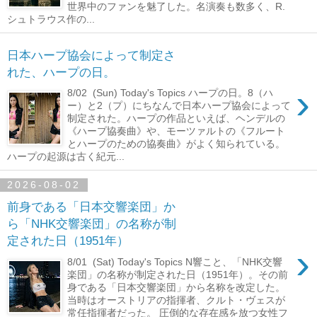
世界中のファンを魅了した。名演奏も数多く、R.
シュトラウス作の...
日本ハープ協会によって制定さ
れた、ハープの日。
›
8/02 (Sun) Today's Topics ハープの日。8（ハ
ー）と2（プ）にちなんで日本ハープ協会によって
制定された。ハープの作品といえば、ヘンデルの
《ハープ協奏曲》や、モーツァルトの《フルート
とハープのための協奏曲》がよく知られている。
ハープの起源は古く紀元...
2026-08-02
前身である「日本交響楽団」か
ら「NHK交響楽団」の名称が制
定された日（1951年）
›
8/01 (Sat) Today's Topics N響こと、「NHK交響
楽団」の名称が制定された日（1951年）。その前
身である「日本交響楽団」から名称を改定した。
当時はオーストリアの指揮者、クルト・ヴェスが
常任指揮者だった。 圧倒的な存在感を放つ女性フ