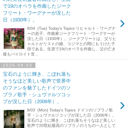
で19のオペラを作曲したジーク
フリート・ワーグナーが没した
›
日（1930年）。
8/04 (Tue) Today's Topics リヒャルト・ワーグナ
ーの息子、作曲家ジークフリート・ワーグナーが
没した日（1930年）。ジークフリートは、父リヒ
ャルトがリストの娘、コジマとの間にもうけた子
供である。生涯で19のオペラを作曲し、父の亡き
後もバイロイト音...
2026-08-03
宝石のように輝き、こぼれ落ち
そうなほど美しい歌声で世界中
のファンを魅了したドイツのソ
プラノ歌手・シュヴァルツコッ
›
プが没した日（2006年）。
8/03 (Mon) Today's Topics ドイツのソプラノ歌
手・シュヴァルツコップが没した日（2006年）。
宝石のように輝き、こぼれ落ちそうなほど美しい
歌声で20世紀最高のソプラノのうちの一人として