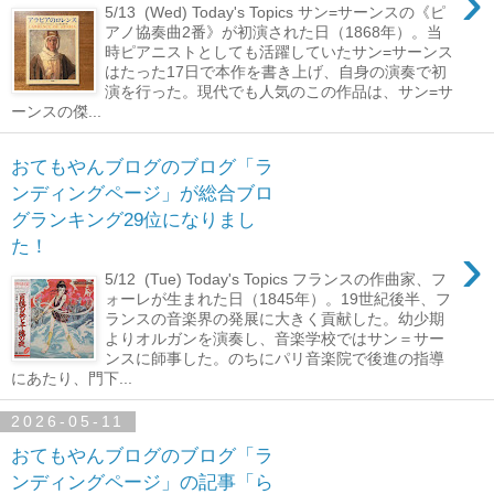
›
5/13 (Wed) Today's Topics サン=サーンスの《ピ
アノ協奏曲2番》が初演された日（1868年）。当
時ピアニストとしても活躍していたサン=サーンス
はたった17日で本作を書き上げ、自身の演奏で初
演を行った。現代でも人気のこの作品は、サン=サ
ーンスの傑...
おてもやんブログのブログ「ラ
ンディングページ」が総合ブロ
グランキング29位になりまし
›
た！
5/12 (Tue) Today's Topics フランスの作曲家、フ
ォーレが生まれた日（1845年）。19世紀後半、フ
ランスの音楽界の発展に大きく貢献した。幼少期
よりオルガンを演奏し、音楽学校ではサン＝サー
ンスに師事した。のちにパリ音楽院で後進の指導
にあたり、門下...
2026-05-11
おてもやんブログのブログ「ラ
ンディングページ」の記事「ら