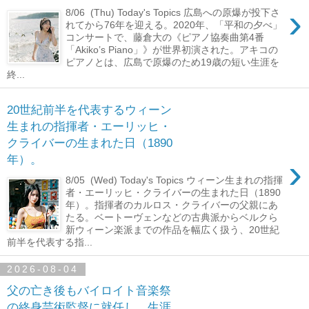
›
8/06 (Thu) Today's Topics 広島への原爆が投下さ
れてから76年を迎える。2020年、「平和の夕べ」
コンサートで、藤倉大の《ピアノ協奏曲第4番
「Akiko’s Piano」》が世界初演された。アキコの
ピアノとは、広島で原爆のため19歳の短い生涯を
終...
20世紀前半を代表するウィーン
生まれの指揮者・エーリッヒ・
クライバーの生まれた日（1890
›
年）。
8/05 (Wed) Today's Topics ウィーン生まれの指揮
者・エーリッヒ・クライバーの生まれた日（1890
年）。指揮者のカルロス・クライバーの父親にあ
たる。ベートーヴェンなどの古典派からベルクら
新ウィーン楽派までの作品を幅広く扱う、20世紀
前半を代表する指...
2026-08-04
父の亡き後もバイロイト音楽祭
の終身芸術監督に就任し、生涯