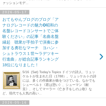
ァッションモデ...
2026-05-17
おてもやんブログのブログ「ア
ナログレコードの魅力✪昭和の
名盤レコードコンサートでご体
験ください」の記事「名曲名盤
縁起 聴衆が手拍子で演奏に参
加する勇壮なマーチ ヨハン・
›
シュトラウス１世〜ラデツキー
行進曲」が総合記事ランキング
18位になりました！
5/16 (Sat) Today's Topics ドイツの詩人、リュッ
ケルトが生まれた日（1788）。リュッケルトの詩
には、多くの作曲家が曲をつけている。なかでも
シューベルト《君は憩い》、シューマン《献
呈》、そしてマーラー《亡き子をしのぶ歌》な
ど、現代でも人気の高い...
2026-05-16