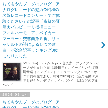
おてもやんブログのブログ「ア
ナログレコードの魅力✪昭和の
名盤レコードコンサートでご体
験ください」の記事「奇跡の証
明★バルビローリ指揮ニュー・
フィルハーモニア、ベイカー
›
マーラー・交響曲第５番、リュ
ッケルトの詩による５つの歌
曲」が総合記事ランキング8位
になりました！
5/15 (Fri) Today's Topics 音楽家、ブライアン・イ
ーノが生まれた日（1948年）。イーノといえば環
境音楽（アンビエント・ミュージック）のパイオ
ニア的存在であり、昨年2020年には音楽活動50周
年を迎えた。デヴィッド・ボウイ、U2などのアル
バムプ...
2026-05-14
おてもやんブログのブログ「ア
ナログレコードの魅力✪昭和の