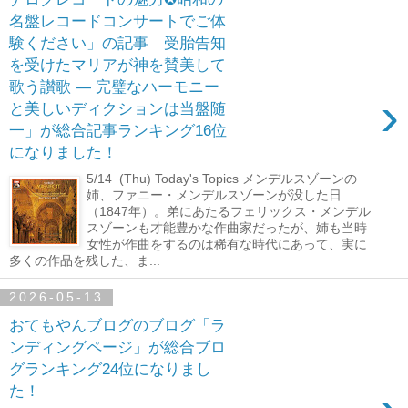
名盤レコードコンサートでご体
験ください」の記事「受胎告知
を受けたマリアが神を賛美して
歌う讃歌 ― 完璧なハーモニー
›
と美しいディクションは当盤随
一」が総合記事ランキング16位
になりました！
5/14 (Thu) Today's Topics メンデルスゾーンの
姉、ファニー・メンデルスゾーンが没した日
（1847年）。弟にあたるフェリックス・メンデル
スゾーンも才能豊かな作曲家だったが、姉も当時
女性が作曲をするのは稀有な時代にあって、実に
多くの作品を残した、ま...
2026-05-13
おてもやんブログのブログ「ラ
ンディングページ」が総合ブロ
グランキング24位になりまし
た！