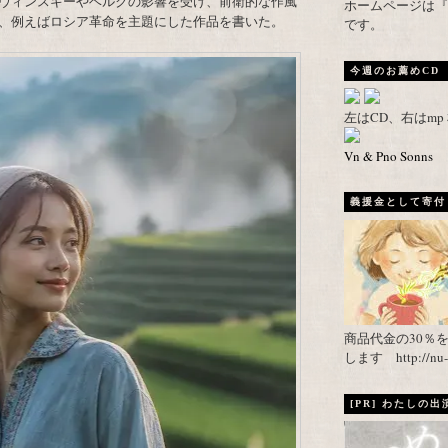
ヴィンスキーやベルクの影響を受け、前衛的な作風
ホームページは『武者がえし
、例えばロシア革命を主題にした作品を書いた。
です。
今週のお薦めCD
左はCD、右はm
Vn & Pno Sonns
義援金として寄付し
商品代金の30％
します http://nu-ca
[PR] わたしの