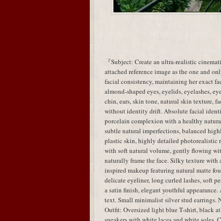
『Subject: Create an ultra-realistic cinemati
attached reference image as the one and only
facial consistency, maintaining her exact fac
almond-shaped eyes, eyelids, eyelashes, eye 
chin, ears, skin tone, natural skin texture, 
without identity drift. Absolute facial identi
porcelain complexion with a healthy natural 
subtle natural imperfections, balanced highl
plastic skin, highly detailed photorealistic
with soft natural volume, gently flowing wit
naturally frame the face. Silky texture wi
inspired makeup featuring natural matte fou
delicate eyeliner, long curled lashes, soft 
a satin finish, elegant youthful appearance.
text. Small minimalist silver stud earrings. 
Outfit: Oversized light blue T-shirt, black a
sneakers with white laces and white soles. C