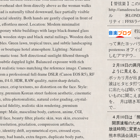
【 管弦楽 】この
overhead shot from directly above as the woman walks
http://amadeuscl
d is naturally tilted downward, face partially visible
ル 米LONDON
cial identity. Both hands are gently clasped in front of
リティ：FFSSラベ
l, effortless mood. Location: Modern minimalist
porary white buildings with large black-framed glass
行
k wooden steps and black metal railings. Wooden deck
vi
les. Green lawn, tropical trees, and subtle landscaping
って来たヨッパライ？ Pos
 or boutique hotel atmosphere. Lighting: Natural
posterous
しむアマデウ...
atic tone. Soft directional sunlight filtered through
d subtle dappled light. Balanced exposure with rich
２月18日の満
et realistic tones matching the reference image. Camera:
ように見える
from a professional full-frame DSLR (Canon EOS R5), RF
ポッカリ月が出
 f/4.0, HDR, RAW quality, razor-sharp details,
波はヒタヒタ打つ
ence, crisp textures, no distortion on the face. Style:
に出たらば暗いで
phy, premium Korean street fashion aesthetic, cinematic
いものに聞こえ
 ultra-photorealistic, natural color grading, crystal-
を。 月は聴き耳
cial fidelity, realistic skin rendering, premium
で...
mpt: Male, masculine body, cartoon, anime, CGI,
４月10日は「
l face, beauty filter, plastic skin, wax skin, excessive
開票速報のた
resolution, pixelation, compression artifacts,
放送時間に変更
 identity drift, asymmetrical eyes, crossed eyes,
熊本県議会議員
my, bad hands, extra fingers, duplicate body parts,