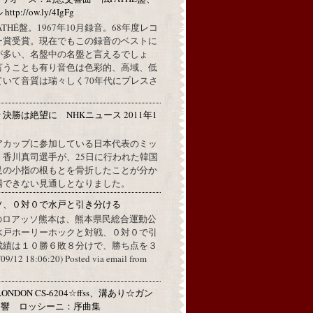
://ow.ly/4IgFg
PATHÉ盤。1967年10月録音。68年度レコ
ー賞受賞。現在でもこの録音のベストに
が多い、名盤中の名盤と言えるでしょ
言うことも有り音色は色彩的、高域、低
ていて音質は瑞々しく70年代にプレスさ
決勝は絶望に NHKニュース 2011年1
分
アカップに参加している日本代表のミッ
、香川真司選手が、25日に行われた韓国
足の小指の根もとを骨折したことが分か
場できない見通しとなりました。
ソ、０対０で水戸と引き分ける
のロアッソ熊本は、熊本県民総合運動公
水戸ホーリーホックと対戦、０対０で引
成績は１０勝６敗８分けで、勝ち点を３
2 18:06:20) Posted via email from
ONDON CS-6204☆ffss、溝あり☆ガン
ン響 ロッシーニ：序曲集