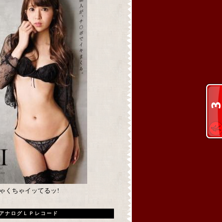
めちゃくちゃイッてるッ!
アナログＬＰレコード