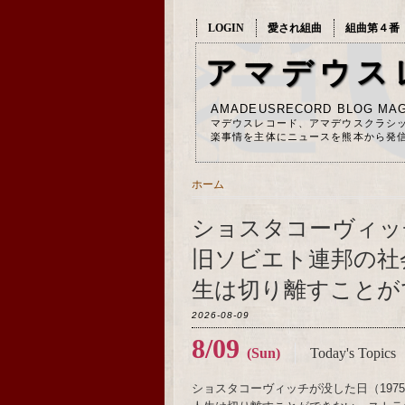
LOGIN
愛され組曲
組曲第４番
アマデウス
AMADEUSRECORD BLOG MAG
マデウスレコード、アマデウスクラシ
楽事情を主体にニュースを熊本から発
ホーム
ショスタコーヴィッチ
旧ソビエト連邦の社
生は切り離すことが
2026-08-09
8/09
(Sun)
Today's Topics
ショスタコーヴィッチが没した日（19