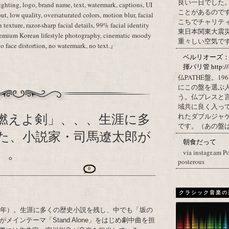
良い一日でした
lighting, logo, brand name, text, watermark, captions, UI
ことがあるので
ut, low quality, oversaturated colors, motion blur, facial
こちでチャリテ
in texture, razor-sharp facial details, 99% facial identity
東日本関東大震
premium Korean lifestyle photography, cinematic moody
重々しい空気です
no face distortion, no watermark, no text.』
ベルリオーズ
揮パリ管 http://o
仏PATHÉ盤。
にこの盤を選ぶ
う。仏プレスと
域共に良く入っ
燃えよ剣」、、、生涯に多
れたダブルジャ
です。（あの盤はど
た、小説家・司馬遼太郎が
朝食だって
）。
via instagr.am P
posterous
0
クラシック音楽の
23年）。生涯に多くの歴史小説を残し、中でも「坂の
インテーマ「Stand Alone」をはじめ劇中曲を担