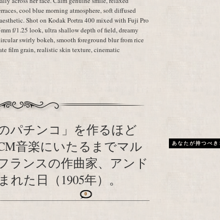
ally across her face. Calm genuine smile, relaxed
rraces, cool blue morning atmosphere, soft diffused
aesthetic. Shot on Kodak Portra 400 mixed with Fuji Pro
m f/1.25 look, ultra shallow depth of field, dreamy
rcular swirly bokeh, smooth foreground blur from rice
ate film grain, realistic skin texture, cinematic
のパチンコ」を作るほど
CM音楽にいたるまでマル
あなたが持つべき
フランスの作曲家、アンド
れた日（1905年）。
0