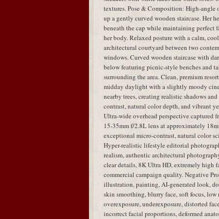
textures. Pose & Composition: High-angle 
up a gently curved wooden staircase. Her hea
beneath the cap while maintaining perfect fa
her body. Relaxed posture with a calm, coo
architectural courtyard between two contem
windows. Curved wooden staircase with dar
below featuring picnic-style benches and tab
surrounding the area. Clean, premium resort
midday daylight with a slightly moody cinem
nearby trees, creating realistic shadows an
contrast, natural color depth, and vibrant y
Ultra-wide overhead perspective captured 
15-35mm f/2.8L lens at approximately 18mm,
exceptional micro-contrast, natural color sci
Hyper-realistic lifestyle editorial photogra
realism, authentic architectural photography,
clear details, 8K Ultra HD, extremely high fa
commercial campaign quality. Negative Pro
illustration, painting, AI-generated look, dol
skin smoothing, blurry face, soft focus, low 
overexposure, underexposure, distorted face,
incorrect facial proportions, deformed anato