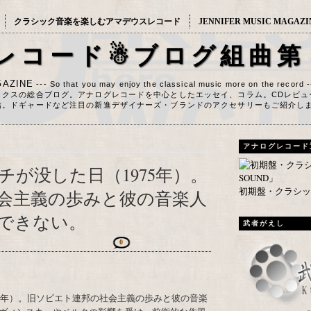
クラシック音楽を楽しむアマデウスレコード
JENNIFER MUSIC MAGAZI
レコード☃ブログ組曲第
AZINE
--- So that you may enjoy the classical music more on the record 
ックスの総合ブログ。アナログレコードを中心としたエッセイ、コラム。CDレビュ
信。ドギャードなど注目の新進デザイナーズ・ブランドのアクセサリーもご紹介し
アナログレコード
が没した日（1975年）。
初期盤・クラシック
会主義の歩みと彼の音楽人
できない。
武者がえし
0
75年）。旧ソビエト連邦の社会主義の歩みと彼の音楽