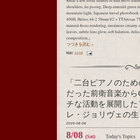
while a few loose strands of hair move natur
shoulders, no posing. Deep emerald green te
mountain light, Japanese travel photobook 
400H, Helios 44-2 58mm f/2 + TTArtisan 75m
manual-focus rendering, enormous creamy ci
leaves, subtle lens glow, soft halation, delic
composition.』
つづきを読む »
時刻:
13:09
「二台ピアノのため
だった前衛音楽から
チな活動を展開した
レ・ジョリヴェの生ま
2026-08-08
8/08
(Sat)
Today's Topics