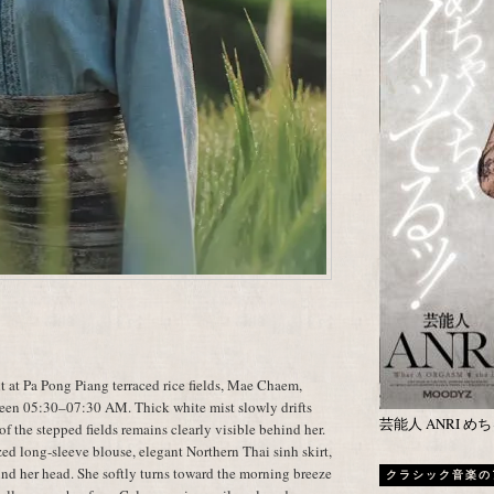
at Pa Pong Piang terraced rice fields, Mae Chaem,
een 05:30–07:30 AM. Thick white mist slowly drifts
芸能人 ANRI 
 of the stepped fields remains clearly visible behind her.
ed long-sleeve blouse, elegant Northern Thai sinh skirt,
d her head. She softly turns toward the morning breeze
クラシック音楽の