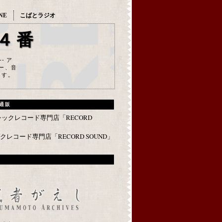
NE
こばとラジオ
４番
--- ア
ー、音
ます。
通販
レコード専門店「RECORD SOUND」