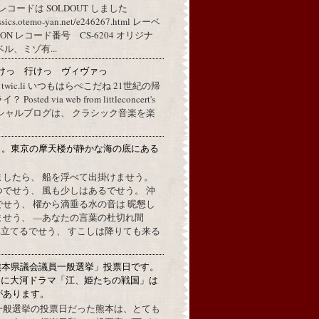
レコードは SOLDOUT しました
assics.otemo-yan.net/e246267.html レーベ
 レコード番号 CS-6204 オリジナ
ル、ミゾ有...
けっ 行けっ ヴィヴァっ
a twic.li いつもはらぺこだね 21世紀の帰
ted via web from littleconcert's
 オフィシャルブログは、 クラシック音楽を楽
月。東京の摩天楼が静かな海の底にある
。
ましたら、 船を浮べて出掛けませう。
でせう、 風も少しはあるでせう。 沖
せう、 櫂から滴垂る水の音は 昵懇し
ませう、 —あなたの言葉の杜切れ間
立てるでせう、 すこしは降りても来る
熊本県議会議員一般選挙」投票日です。
めに大河ドラマ「江、姫たちの戦国」は
があります。
一般選挙の投票日だった熊本は、とても