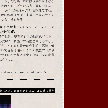
。こうした行楽日和には投票率が下がる
すけれども、どうだろう。東京ではあち
ィーライヴが行われている模様ですね。
災後の熊本は支援、支援で自粛ムードで
から、桜もそろ...
：幻想交響曲 シャルル・ミュンシュ指
w.ly/4IgFg
1967年録音。現在でもこの録音のベスト
人が多い、名盤中の名盤と言えるでしょ
言うことも有り音色は色彩的、高域、低
ていて音質は瑞々しく70年代にプレスさ
ケットのパテ盤とは全く別物の良い音質
うし...
osted via email from Jennifermusic's
楽しみ方、音楽ＣＤクロニクルに残る秀作