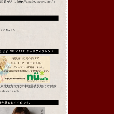
 http://amadeusrecord.net/ 』
p３アルバム
ます NU*CAFE チャリティブレンド
を東北地方太平洋沖地震被災地に寄付致
fe.ocnk.net/
出演作品もおすすめです。