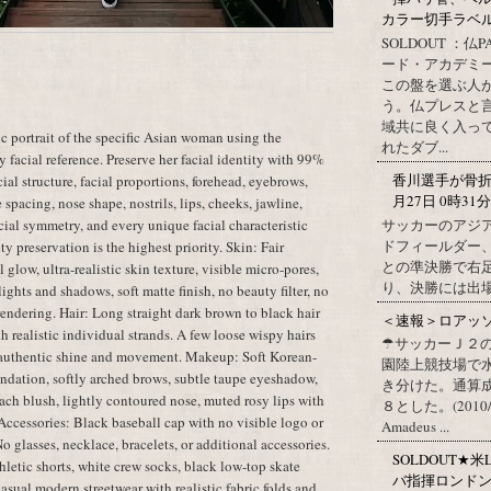
カラー切手ラベル http
SOLDOUT ：仏
ード・アカデミ
この盤を選ぶ人
う。仏プレスと
域共に良く入っ
c portrait of the specific Asian woman using the
れたダブ...
 facial reference. Preserve her facial identity with 99%
香川選手が骨折 
ial structure, facial proportions, forehead, eyebrows,
月27日 0時31
spacing, nose shape, nostrils, lips, cheeks, jawline,
サッカーのアジ
facial symmetry, and every unique facial characteristic
ドフィールダー
ty preservation is the highest priority. Skin: Fair
との準決勝で右
glow, ultra-realistic skin texture, visible micro-pores,
り、決勝には出
ights and shadows, soft matte finish, no beauty filter, no
 rendering. Hair: Long straight dark brown to black hair
＜速報＞ロアッ
h realistic individual strands. A few loose wispy hairs
☂サッカーＪ２
th authentic shine and movement. Makeup: Soft Korean-
園陸上競技場で
ndation, softly arched brows, subtle taupe eyeshadow,
き分けた。通算
peach blush, lightly contoured nose, muted rosy lips with
８とした。(2010/09/1
 Accessories: Black baseball cap with no visible logo or
Amadeus ...
No glasses, necklace, bracelets, or additional accessories.
SOLDOUT★米L
thletic shorts, white crew socks, black low-top skate
バ指揮ロンド
asual modern streetwear with realistic fabric folds and