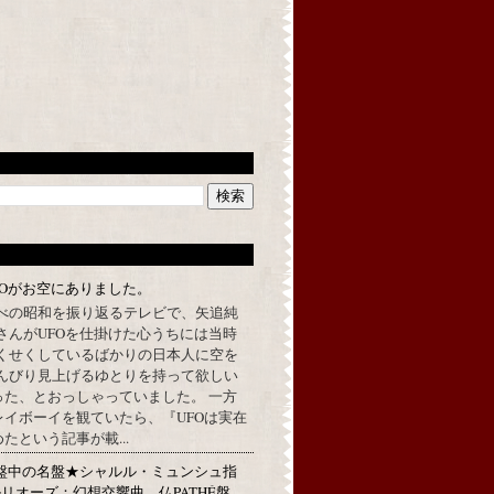
FOがお空にありました。
べの昭和を振り返るテレビで、矢追純
さんがUFOを仕掛けた心うちには当時
くせくしているばかりの日本人に空を
んびり見上げるゆとりを持って欲しい
った、とおっしゃっていました。 一方
イボーイを観ていたら、『UFOは実在
たという記事が載...
★名盤中の名盤★シャルル・ミュンシュ指
リオーズ：幻想交響曲 仏PATHÉ盤、