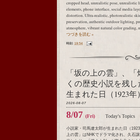
cropped head, unrealistic pose, unrealistic 
elements, phone interface, social media layo
distortion. Ultra-realistic, photorealistic sk
preservation, authentic outdoor lighting, 
atmosphere, vibrant natural color grading, 
つづきを読む »
時刻:
19:54
「坂の上の雲」、「
くの歴史小説を残し
生まれた日（1923年
2026-08-07
8/07
(Fri)
Today's Topics
小説家・司馬遼太郎が生まれた日（19
上の雲」はNHKでドラマ化され、久石譲がメ