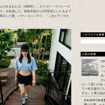
ェの生まれた日（1905年）。エドガー・ヴァレーズ
ス」を結成した。前衛音楽からCM音楽にいたるまで
来日した際、パチンコにハマり、「二台ピアノのた
このブログを検索
人気の投稿
U
夕
一
あ
の
という思いがあ
で一昨日週刊プレ
する』と軍が認め
SOLDOUT
揮パリ管、ベル