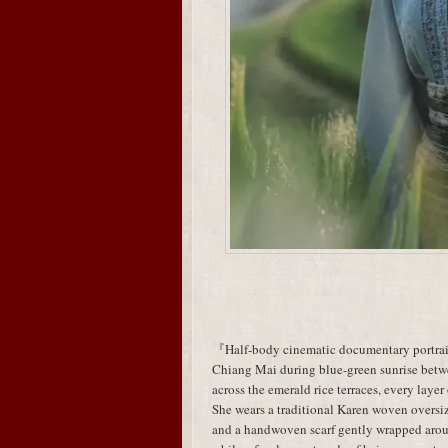
『Half-body cinematic documentary portrait 
Chiang Mai during blue-green sunrise betw
across the emerald rice terraces, every layer
She wears a traditional Karen woven oversiz
and a handwoven scarf gently wrapped aroun