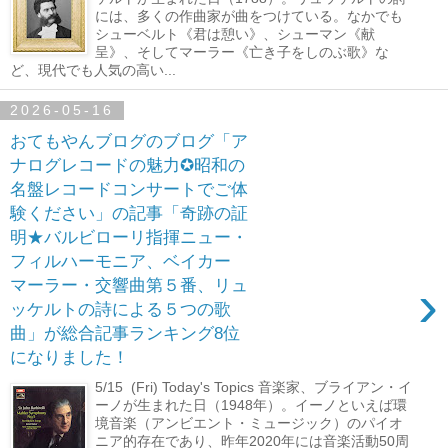
には、多くの作曲家が曲をつけている。なかでも
シューベルト《君は憩い》、シューマン《献
呈》、そしてマーラー《亡き子をしのぶ歌》な
ど、現代でも人気の高い...
2026-05-16
おてもやんブログのブログ「ア
ナログレコードの魅力✪昭和の
名盤レコードコンサートでご体
験ください」の記事「奇跡の証
明★バルビローリ指揮ニュー・
フィルハーモニア、ベイカー
›
マーラー・交響曲第５番、リュ
ッケルトの詩による５つの歌
曲」が総合記事ランキング8位
になりました！
5/15 (Fri) Today's Topics 音楽家、ブライアン・イ
ーノが生まれた日（1948年）。イーノといえば環
境音楽（アンビエント・ミュージック）のパイオ
ニア的存在であり、昨年2020年には音楽活動50周