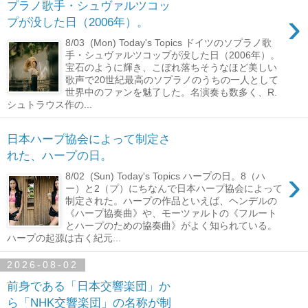
プラノ歌手・シュヴァルツコッ
›
プが没した日（2006年）。
8/03 (Mon) Today's Topics ドイツのソプラノ歌
手・シュヴァルツコップが没した日（2006年）。
宝石のように輝き、こぼれ落ちそうなほど美しい
歌声で20世紀最高のソプラノのうちの一人として
世界中のファンを魅了した。名演奏も数多く、R.
シュトラウス作の...
日本ハープ協会によって制定さ
れた、ハープの日。
›
8/02 (Sun) Today's Topics ハープの日。8（ハ
ー）と2（プ）にちなんで日本ハープ協会によって
制定された。ハープの作品といえば、ヘンデルの
《ハープ協奏曲》や、モーツァルトの《フルート
とハープのための協奏曲》がよく知られている。
ハープの起源は古く紀元...
2026-08-02
前身である「日本交響楽団」か
ら「NHK交響楽団」の名称が制