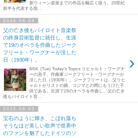
新ウィーン楽派までの作品を幅広く扱う、20世紀
前半を代表する指...
2026-08-04
父の亡き後もバイロイト音楽祭
の終身芸術監督に就任し、生涯
で19のオペラを作曲したジーク
フリート・ワーグナーが没した
›
日（1930年）。
8/04 (Tue) Today's Topics リヒャルト・ワーグナ
ーの息子、作曲家ジークフリート・ワーグナーが
没した日（1930年）。ジークフリートは、父リヒ
ャルトがリストの娘、コジマとの間にもうけた子
供である。生涯で19のオペラを作曲し、父の亡き
後もバイロイト音...
2026-08-03
宝石のように輝き、こぼれ落ち
そうなほど美しい歌声で世界中
のファンを魅了したドイツのソ