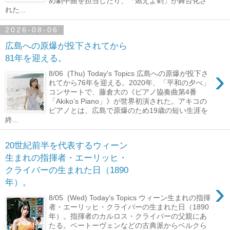
め劇中曲を担当したり、「燃えよ剣」が舞台化さ
れた...
2026-08-06
広島への原爆が投下されてから
81年を迎える。
›
8/06 (Thu) Today's Topics 広島への原爆が投下さ
れてから76年を迎える。2020年、「平和の夕べ」
コンサートで、藤倉大の《ピアノ協奏曲第4番
「Akiko’s Piano」》が世界初演された。アキコの
ピアノとは、広島で原爆のため19歳の短い生涯を
終...
20世紀前半を代表するウィーン
生まれの指揮者・エーリッヒ・
クライバーの生まれた日（1890
›
年）。
8/05 (Wed) Today's Topics ウィーン生まれの指揮
者・エーリッヒ・クライバーの生まれた日（1890
年）。指揮者のカルロス・クライバーの父親にあ
たる。ベートーヴェンなどの古典派からベルクら