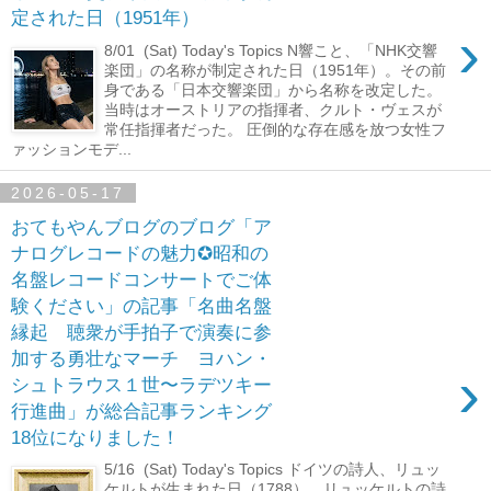
定された日（1951年）
›
8/01 (Sat) Today's Topics N響こと、「NHK交響
楽団」の名称が制定された日（1951年）。その前
身である「日本交響楽団」から名称を改定した。
当時はオーストリアの指揮者、クルト・ヴェスが
常任指揮者だった。 圧倒的な存在感を放つ女性フ
ァッションモデ...
2026-05-17
おてもやんブログのブログ「ア
ナログレコードの魅力✪昭和の
名盤レコードコンサートでご体
験ください」の記事「名曲名盤
縁起 聴衆が手拍子で演奏に参
加する勇壮なマーチ ヨハン・
›
シュトラウス１世〜ラデツキー
行進曲」が総合記事ランキング
18位になりました！
5/16 (Sat) Today's Topics ドイツの詩人、リュッ
ケルトが生まれた日（1788）。リュッケルトの詩