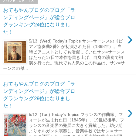
2026-05-13
おてもやんブログのブログ「ラ
ンディングページ」が総合ブロ
グランキング24位になりまし
›
た！
5/13 (Wed) Today's Topics サン=サーンスの《ピ
アノ協奏曲2番》が初演された日（1868年）。当
時ピアニストとしても活躍していたサン=サーンス
はたった17日で本作を書き上げ、自身の演奏で初
演を行った。現代でも人気のこの作品は、サン=サ
ーンスの傑...
おてもやんブログのブログ「ラ
ンディングページ」が総合ブロ
グランキング29位になりまし
›
た！
5/12 (Tue) Today's Topics フランスの作曲家、フ
ォーレが生まれた日（1845年）。19世紀後半、フ
ランスの音楽界の発展に大きく貢献した。幼少期
よりオルガンを演奏し、音楽学校ではサン＝サー