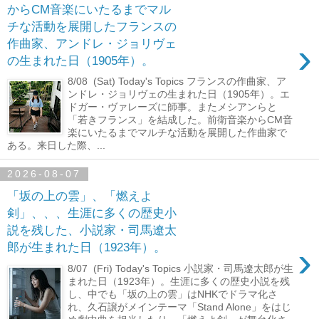
からCM音楽にいたるまでマル
チな活動を展開したフランスの
›
作曲家、アンドレ・ジョリヴェ
の生まれた日（1905年）。
8/08 (Sat) Today's Topics フランスの作曲家、ア
ンドレ・ジョリヴェの生まれた日（1905年）。エ
ドガー・ヴァレーズに師事。またメシアンらと
「若きフランス」を結成した。前衛音楽からCM音
楽にいたるまでマルチな活動を展開した作曲家で
ある。来日した際、...
2026-08-07
「坂の上の雲」、「燃えよ
剣」、、、生涯に多くの歴史小
説を残した、小説家・司馬遼太
›
郎が生まれた日（1923年）。
8/07 (Fri) Today's Topics 小説家・司馬遼太郎が生
まれた日（1923年）。生涯に多くの歴史小説を残
し、中でも「坂の上の雲」はNHKでドラマ化さ
れ、久石譲がメインテーマ「Stand Alone」をはじ