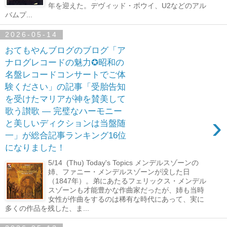
年を迎えた。デヴィッド・ボウイ、U2などのアル
バムプ...
2026-05-14
おてもやんブログのブログ「ア
ナログレコードの魅力✪昭和の
名盤レコードコンサートでご体
験ください」の記事「受胎告知
を受けたマリアが神を賛美して
歌う讃歌 ― 完璧なハーモニー
›
と美しいディクションは当盤随
一」が総合記事ランキング16位
になりました！
5/14 (Thu) Today's Topics メンデルスゾーンの
姉、ファニー・メンデルスゾーンが没した日
（1847年）。弟にあたるフェリックス・メンデル
スゾーンも才能豊かな作曲家だったが、姉も当時
女性が作曲をするのは稀有な時代にあって、実に
多くの作品を残した、ま...