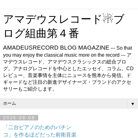
アマデウスレコード☃ブ
ログ組曲第４番
AMADEUSRECORD BLOG MAGAZINE
--- So that
you may enjoy the classical music more on the record --- ア
マデウスレコード、アマデウスクラシックスの総合ブロ
グ。アナログレコードを中心としたエッセイ、コラム。CD
レビュー、音楽事情を主体にニュースを熊本から発信。ド
ギャードなど注目の新進デザイナーズ・ブランドのアクセ
サリーもご紹介します。
▼
2026-08-08
「二台ピアノのためのパチン
コ」を作るほどだった前衛音楽