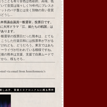
言うことも有り音色は色彩的、高域、低
ていて音質は瑞々しく70年代にプレスさ
ケットのパテ盤とは全く別物の良い音質
うし...
熊本県議会議員一般選挙」投票日です。
めに大河ドラマ「江、姫たちの戦国」は
があります。
一般選挙の投票日だった熊本は、とても
。こうした行楽日和には投票率が下がる
すけれども、どうだろう。東京ではあち
ィーライヴが行われている模様ですね。
災後の熊本は支援、支援で自粛ムードで
から、桜もそろ...
osted via email from Jennifermusic's
楽しみ方、音楽ＣＤクロニクルに残る秀作