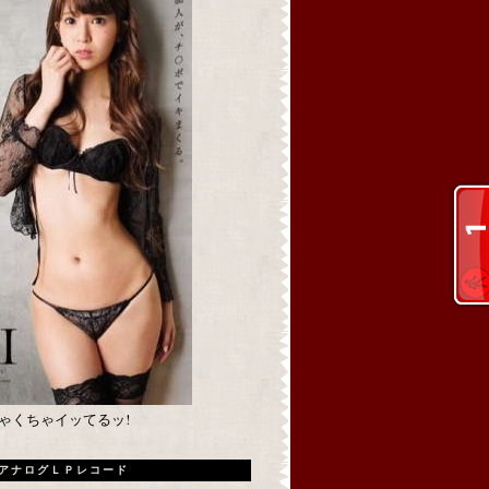
めちゃくちゃイッてるッ!
アナログＬＰレコード