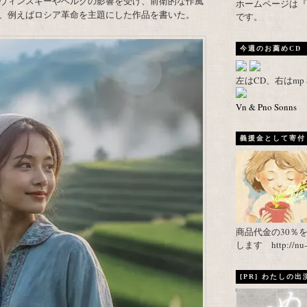
ヴィンスキーやベルクの影響を受け、前衛的な作風
ホームページは『武者がえし
、例えばロシア革命を主題にした作品を書いた。
です。
今週のお薦めCD
左はCD、右はm
Vn & Pno Sonns
義援金として寄付し
商品代金の30％
します http://nu-ca
[PR] わたしの