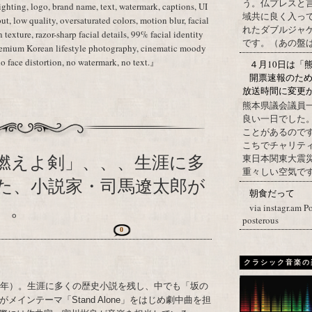
う。仏プレスと
lighting, logo, brand name, text, watermark, captions, UI
域共に良く入っ
ut, low quality, oversaturated colors, motion blur, facial
れたダブルジャ
in texture, razor-sharp facial details, 99% facial identity
です。（あの盤はど
premium Korean lifestyle photography, cinematic moody
no face distortion, no watermark, no text.』
４月10日は「
開票速報のた
放送時間に変更
熊本県議会議員
良い一日でした
ことがあるので
こちでチャリテ
燃えよ剣」、、、生涯に多
東日本関東大震
重々しい空気です
た、小説家・司馬遼太郎が
朝食だって
）。
via instagr.am P
posterous
0
クラシック音楽の
23年）。生涯に多くの歴史小説を残し、中でも「坂の
インテーマ「Stand Alone」をはじめ劇中曲を担