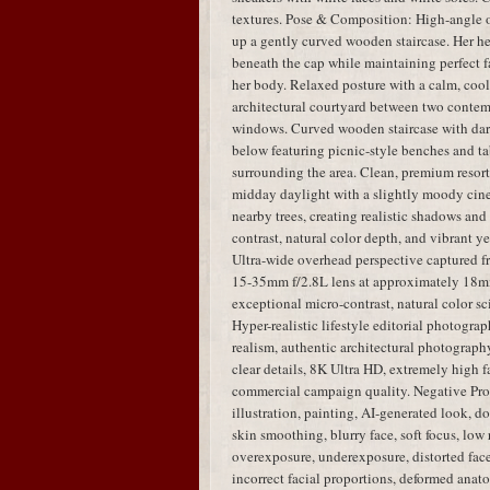
textures. Pose & Composition: High-angle 
up a gently curved wooden staircase. Her hea
beneath the cap while maintaining perfect fa
her body. Relaxed posture with a calm, coo
architectural courtyard between two contem
windows. Curved wooden staircase with dar
below featuring picnic-style benches and tab
surrounding the area. Clean, premium resort
midday daylight with a slightly moody cinem
nearby trees, creating realistic shadows an
contrast, natural color depth, and vibrant y
Ultra-wide overhead perspective captured 
15-35mm f/2.8L lens at approximately 18mm,
exceptional micro-contrast, natural color sci
Hyper-realistic lifestyle editorial photogra
realism, authentic architectural photography,
clear details, 8K Ultra HD, extremely high fa
commercial campaign quality. Negative Pro
illustration, painting, AI-generated look, dol
skin smoothing, blurry face, soft focus, low 
overexposure, underexposure, distorted face,
incorrect facial proportions, deformed anato