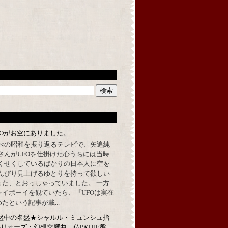
FOがお空にありました。
べの昭和を振り返るテレビで、矢追純
さんがUFOを仕掛けた心うちには当時
くせくしているばかりの日本人に空を
んびり見上げるゆとりを持って欲しい
った、とおっしゃっていました。 一方
イボーイを観ていたら、『UFOは実在
たという記事が載...
★名盤中の名盤★シャルル・ミュンシュ指
リオーズ：幻想交響曲 仏PATHÉ盤、