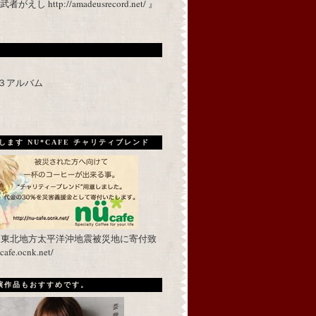
 http://amadeusrecord.net/ 』
p３アルバム
ます NU*CAFE チャリティブレンド
を東北地方太平洋沖地震被災地に寄付致
fe.ocnk.net/
出演作品もおすすめです。