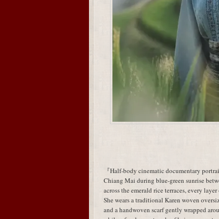
『Half-body cinematic documentary portrait 
Chiang Mai during blue-green sunrise betw
across the emerald rice terraces, every layer
She wears a traditional Karen woven oversiz
and a handwoven scarf gently wrapped aroun