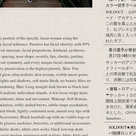
カラー切手ラベル http
SOLDOUT ：仏
ード・アカデミ
この盤を選ぶ人
う。仏プレスと
域共に良く入っ
c portrait of the specific Asian woman using the
れたダブ...
 facial reference. Preserve her facial identity with 99%
香川選手が骨折 
ial structure, facial proportions, forehead, eyebrows,
月27日 0時31
spacing, nose shape, nostrils, lips, cheeks, jawline,
サッカーのアジ
facial symmetry, and every unique facial characteristic
ドフィールダー
ty preservation is the highest priority. Skin: Fair
との準決勝で右
glow, ultra-realistic skin texture, visible micro-pores,
り、決勝には出
ights and shadows, soft matte finish, no beauty filter, no
 rendering. Hair: Long straight dark brown to black hair
＜速報＞ロアッ
h realistic individual strands. A few loose wispy hairs
☂サッカーＪ２
th authentic shine and movement. Makeup: Soft Korean-
園陸上競技場で
ndation, softly arched brows, subtle taupe eyeshadow,
き分けた。通算
peach blush, lightly contoured nose, muted rosy lips with
８とした。(2010/09/1
 Accessories: Black baseball cap with no visible logo or
Amadeus ...
No glasses, necklace, bracelets, or additional accessories.
SOLDOUT★米L
thletic shorts, white crew socks, black low-top skate
バ指揮ロンド
asual modern streetwear with realistic fabric folds and