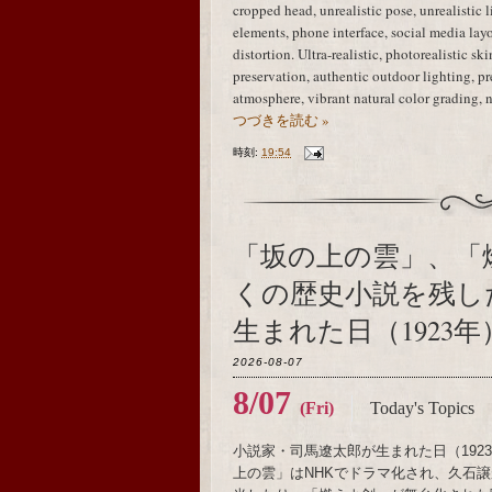
cropped head, unrealistic pose, unrealistic 
elements, phone interface, social media layo
distortion. Ultra-realistic, photorealistic sk
preservation, authentic outdoor lighting, 
atmosphere, vibrant natural color grading, 
つづきを読む »
時刻:
19:54
「坂の上の雲」、「
くの歴史小説を残し
生まれた日（1923年
2026-08-07
8/07
(Fri)
Today's Topics
小説家・司馬遼太郎が生まれた日（19
上の雲」はNHKでドラマ化され、久石譲がメ