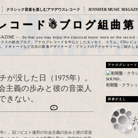
クラシック音楽を楽しむアマデウスレコード
JENNIFER MUSIC MAGAZI
レコード☃ブログ組曲第
AZINE
--- So that you may enjoy the classical music more on the record 
ックスの総合ブログ。アナログレコードを中心としたエッセイ、コラム。CDレビュ
信。ドギャードなど注目の新進デザイナーズ・ブランドのアクセサリーもご紹介し
アナログレコード
が没した日（1975年）。
初期盤・クラシック
会主義の歩みと彼の音楽人
できない。
武者がえし
0
75年）。旧ソビエト連邦の社会主義の歩みと彼の音楽