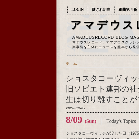
LOGIN
愛され組曲
組曲第４番
アマデウス
AMADEUSRECORD BLOG MAG
マデウスレコード、アマデウスクラシ
楽事情を主体にニュースを熊本から発
ホーム
ショスタコーヴィッチ
旧ソビエト連邦の社
生は切り離すことが
2026-08-09
8/09
(Sun)
Today's Topics
ショスタコーヴィッチが没した日（19