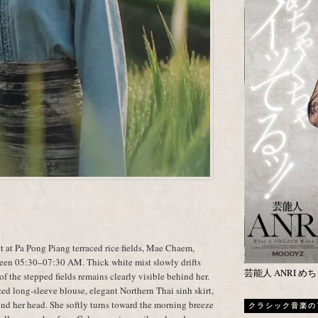
at Pa Pong Piang terraced rice fields, Mae Chaem,
een 05:30–07:30 AM. Thick white mist slowly drifts
芸能人 ANRI 
 of the stepped fields remains clearly visible behind her.
ed long-sleeve blouse, elegant Northern Thai sinh skirt,
d her head. She softly turns toward the morning breeze
クラシック音楽の