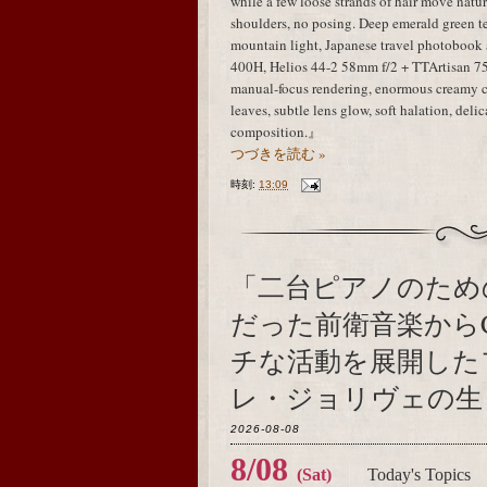
while a few loose strands of hair move natur
shoulders, no posing. Deep emerald green te
mountain light, Japanese travel photobook 
400H, Helios 44-2 58mm f/2 + TTArtisan 75m
manual-focus rendering, enormous creamy ci
leaves, subtle lens glow, soft halation, delic
composition.』
つづきを読む »
時刻:
13:09
「二台ピアノのため
だった前衛音楽から
チな活動を展開した
レ・ジョリヴェの生ま
2026-08-08
8/08
(Sat)
Today's Topics