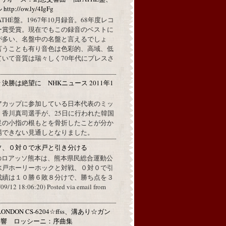
://ow.ly/4IgFg
PATHÉ盤。1967年10月録音。68年度レコ
ー賞受賞。現在でもこの録音のベストに
が多い、名盤中の名盤と言えるでしょ
言うことも有り音色は色彩的、高域、低
ていて音質は瑞々しく70年代にプレスさ
決勝は絶望に NHKニュース 2011年1
分
アカップに参加している日本代表のミッ
、香川真司選手が、25日に行われた韓国
足の小指の根もとを骨折したことが分か
場できない見通しとなりました。
ソ、０対０で水戸と引き分ける
のロアッソ熊本は、熊本県民総合運動公
水戸ホーリーホックと対戦、０対０で引
成績は１０勝６敗８分けで、勝ち点を３
2 18:06:20) Posted via email from
ONDON CS-6204☆ffss、溝あり☆ガン
ン響 ロッシーニ：序曲集