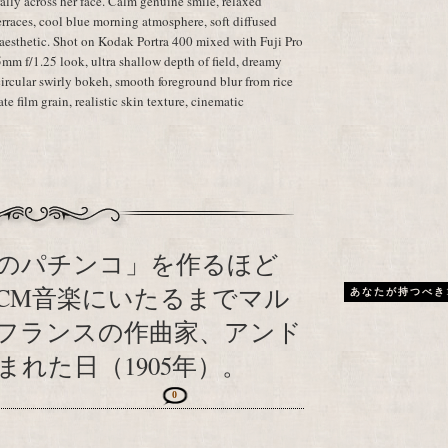
ally across her face. Calm genuine smile, relaxed
rraces, cool blue morning atmosphere, soft diffused
aesthetic. Shot on Kodak Portra 400 mixed with Fuji Pro
m f/1.25 look, ultra shallow depth of field, dreamy
rcular swirly bokeh, smooth foreground blur from rice
ate film grain, realistic skin texture, cinematic
のパチンコ」を作るほど
CM音楽にいたるまでマル
あなたが持つべき
フランスの作曲家、アンド
れた日（1905年）。
0