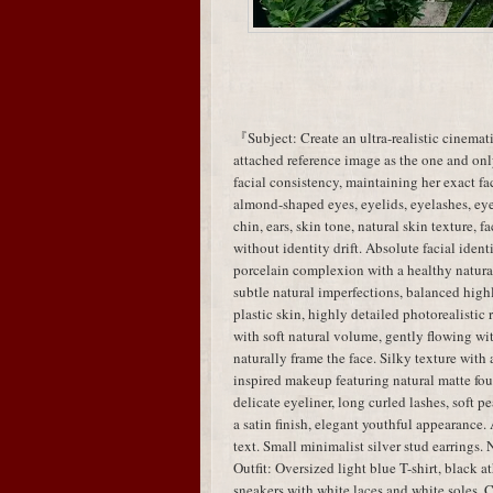
『Subject: Create an ultra-realistic cinemati
attached reference image as the one and only
facial consistency, maintaining her exact fac
almond-shaped eyes, eyelids, eyelashes, eye 
chin, ears, skin tone, natural skin texture, 
without identity drift. Absolute facial identi
porcelain complexion with a healthy natural 
subtle natural imperfections, balanced highl
plastic skin, highly detailed photorealistic
with soft natural volume, gently flowing wit
naturally frame the face. Silky texture wi
inspired makeup featuring natural matte fou
delicate eyeliner, long curled lashes, soft 
a satin finish, elegant youthful appearance.
text. Small minimalist silver stud earrings. 
Outfit: Oversized light blue T-shirt, black a
sneakers with white laces and white soles. C