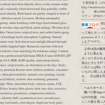
【 管弦楽 】この
overhead shot from directly above as the woman walks
http://amadeuscl
d is naturally tilted downward, face partially visible
ル 米LONDON
cial identity. Both hands are gently clasped in front of
リティ：FFSSラベ
l, effortless mood. Location: Modern minimalist
porary white buildings with large black-framed glass
行
k wooden steps and black metal railings. Wooden deck
vi
les. Green lawn, tropical trees, and subtle landscaping
って来たヨッパライ？ Pos
 or boutique hotel atmosphere. Lighting: Natural
posterous
しむアマデウ...
atic tone. Soft directional sunlight filtered through
d subtle dappled light. Balanced exposure with rich
２月18日の満
et realistic tones matching the reference image. Camera:
ように見える
from a professional full-frame DSLR (Canon EOS R5), RF
ポッカリ月が出
 f/4.0, HDR, RAW quality, razor-sharp details,
波はヒタヒタ打つ
ence, crisp textures, no distortion on the face. Style:
に出たらば暗いで
phy, premium Korean street fashion aesthetic, cinematic
いものに聞こえ
 ultra-photorealistic, natural color grading, crystal-
を。 月は聴き耳
cial fidelity, realistic skin rendering, premium
で...
mpt: Male, masculine body, cartoon, anime, CGI,
ベルリオーズ
l face, beauty filter, plastic skin, wax skin, excessive
揮パリ管 http://o
resolution, pixelation, compression artifacts,
仏PATHÉ盤。
 identity drift, asymmetrical eyes, crossed eyes,
にこの盤を選ぶ
my, bad hands, extra fingers, duplicate body parts,