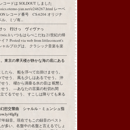
レコードは SOLDOUT しました
assics.otemo-yan.net/e246267.html レーベ
 レコード番号 CS-6204 オリジナ
ル、ミゾ有...
けっ 行けっ ヴィヴァっ
a twic.li いつもはらぺこだね 21世紀の帰
ted via web from littleconcert's
 オフィシャルブログは、 クラシック音楽を楽
月。東京の摩天楼が静かな海の底にある
。
ましたら、 船を浮べて出掛けませう。
でせう、 風も少しはあるでせう。 沖
せう、 櫂から滴垂る水の音は 昵懇し
ませう、 —あなたの言葉の杜切れ間
立てるでせう、 すこしは降りても来る
：幻想交響曲 シャルル・ミュンシュ指
w.ly/4IgFg
1967年録音。現在でもこの録音のベスト
人が多い、名盤中の名盤と言えるでしょ