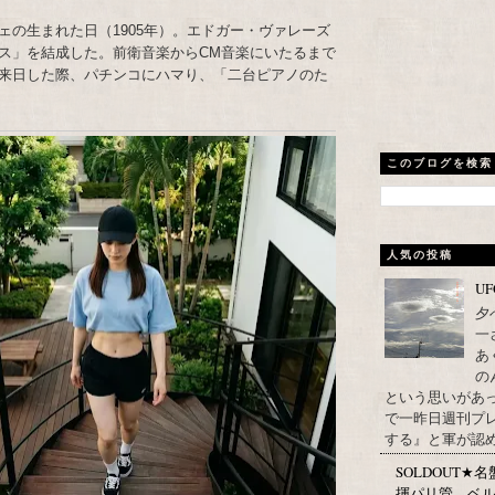
ェの生まれた日（1905年）。エドガー・ヴァレーズ
ス」を結成した。前衛音楽からCM音楽にいたるまで
来日した際、パチンコにハマり、「二台ピアノのた
このブログを検索
人気の投稿
U
夕
一
あ
の
という思いがあ
で一昨日週刊プレ
する』と軍が認め
SOLDOUT
揮パリ管、ベル