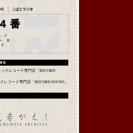
NE
こばとラジオ
４番
--- ア
ー、音
ます。
通販
レコード専門店「RECORD SOUND」