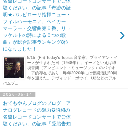
名盤レコードコンサートでご体
験ください」の記事「奇跡の証
明★バルビローリ指揮ニュー・
フィルハーモニア、ベイカー
›
マーラー・交響曲第５番、リュ
ッケルトの詩による５つの歌
曲」が総合記事ランキング8位
になりました！
5/15 (Fri) Today's Topics 音楽家、ブライアン・イ
ーノが生まれた日（1948年）。イーノといえば環
境音楽（アンビエント・ミュージック）のパイオ
ニア的存在であり、昨年2020年には音楽活動50周
年を迎えた。デヴィッド・ボウイ、U2などのアル
バムプ...
2026-05-14
おてもやんブログのブログ「ア
ナログレコードの魅力✪昭和の
名盤レコードコンサートでご体
験ください」の記事「受胎告知