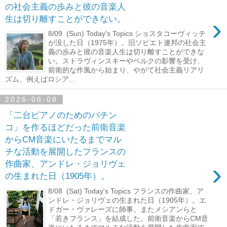
の社会主義の歩みと彼の音楽人
›
生は切り離すことができない。
8/09 (Sun) Today's Topics ショスタコーヴィッチ
が没した日（1975年）。旧ソビエト連邦の社会主
義の歩みと彼の音楽人生は切り離すことができな
い。ストラヴィンスキーやベルクの影響を受け、
前衛的な作風から始まり、やがて社会主義リアリ
ズム、例えばロシア...
2026-08-08
「二台ピアノのためのパチン
コ」を作るほどだった前衛音楽
からCM音楽にいたるまでマル
チな活動を展開したフランスの
›
作曲家、アンドレ・ジョリヴェ
の生まれた日（1905年）。
8/08 (Sat) Today's Topics フランスの作曲家、ア
ンドレ・ジョリヴェの生まれた日（1905年）。エ
ドガー・ヴァレーズに師事。またメシアンらと
「若きフランス」を結成した。前衛音楽からCM音