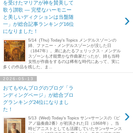
を受けたマリアが神を賛美して
歌う讃歌 ― 完璧なハーモニー
›
と美しいディクションは当盤随
一」が総合記事ランキング16位
になりました！
5/14 (Thu) Today's Topics メンデルスゾーンの
姉、ファニー・メンデルスゾーンが没した日
（1847年）。弟にあたるフェリックス・メンデル
スゾーンも才能豊かな作曲家だったが、姉も当時
女性が作曲をするのは稀有な時代にあって、実に
多くの作品を残した、ま...
2026-05-13
おてもやんブログのブログ「ラ
ンディングページ」が総合ブロ
グランキング24位になりまし
›
た！
5/13 (Wed) Today's Topics サン=サーンスの《ピ
アノ協奏曲2番》が初演された日（1868年）。当
時ピアニストとしても活躍していたサン=サーンス