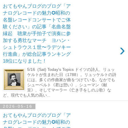
おてもやんブログのブログ「ア
ナログレコードの魅力✪昭和の
名盤レコードコンサートでご体
験ください」の記事「名曲名盤
縁起 聴衆が手拍子で演奏に参
加する勇壮なマーチ ヨハン・
›
シュトラウス１世〜ラデツキー
行進曲」が総合記事ランキング
18位になりました！
5/16 (Sat) Today's Topics ドイツの詩人、リュッ
ケルトが生まれた日（1788）。リュッケルトの詩
には、多くの作曲家が曲をつけている。なかでも
シューベルト《君は憩い》、シューマン《献
呈》、そしてマーラー《亡き子をしのぶ歌》な
ど、現代でも人気の高い...
2026-05-16
おてもやんブログのブログ「ア
ナログレコードの魅力✪昭和の