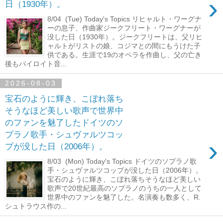
›
日（1930年）。
8/04 (Tue) Today's Topics リヒャルト・ワーグナ
ーの息子、作曲家ジークフリート・ワーグナーが
没した日（1930年）。ジークフリートは、父リヒ
ャルトがリストの娘、コジマとの間にもうけた子
供である。生涯で19のオペラを作曲し、父の亡き
後もバイロイト音...
2026-08-03
宝石のように輝き、こぼれ落ち
そうなほど美しい歌声で世界中
のファンを魅了したドイツのソ
プラノ歌手・シュヴァルツコッ
›
プが没した日（2006年）。
8/03 (Mon) Today's Topics ドイツのソプラノ歌
手・シュヴァルツコップが没した日（2006年）。
宝石のように輝き、こぼれ落ちそうなほど美しい
歌声で20世紀最高のソプラノのうちの一人として
世界中のファンを魅了した。名演奏も数多く、R.
シュトラウス作の...