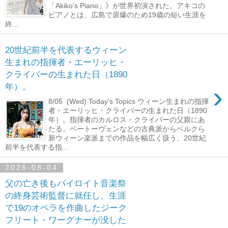
「Akiko’s Piano」》が世界初演された。アキコの
ピアノとは、広島で原爆のため19歳の短い生涯を
終...
20世紀前半を代表するウィーン
生まれの指揮者・エーリッヒ・
クライバーの生まれた日（1890
›
年）。
8/05 (Wed) Today's Topics ウィーン生まれの指揮
者・エーリッヒ・クライバーの生まれた日（1890
年）。指揮者のカルロス・クライバーの父親にあ
たる。ベートーヴェンなどの古典派からベルクら
新ウィーン楽派までの作品を幅広く扱う、20世紀
前半を代表する指...
2026-08-04
父の亡き後もバイロイト音楽祭
の終身芸術監督に就任し、生涯
で19のオペラを作曲したジーク
フリート・ワーグナーが没した