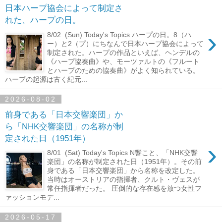
日本ハープ協会によって制定さ
れた、ハープの日。
›
8/02 (Sun) Today's Topics ハープの日。8（ハ
ー）と2（プ）にちなんで日本ハープ協会によって
制定された。ハープの作品といえば、ヘンデルの
《ハープ協奏曲》や、モーツァルトの《フルート
とハープのための協奏曲》がよく知られている。
ハープの起源は古く紀元...
2026-08-02
前身である「日本交響楽団」か
ら「NHK交響楽団」の名称が制
定された日（1951年）
›
8/01 (Sat) Today's Topics N響こと、「NHK交響
楽団」の名称が制定された日（1951年）。その前
身である「日本交響楽団」から名称を改定した。
当時はオーストリアの指揮者、クルト・ヴェスが
常任指揮者だった。 圧倒的な存在感を放つ女性フ
ァッションモデ...
2026-05-17