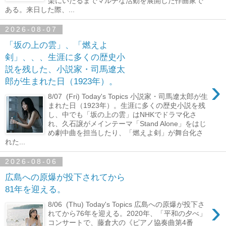
楽にいたるまでマルチな活動を展開した作曲家で
ある。来日した際、...
2026-08-07
「坂の上の雲」、「燃えよ
剣」、、、生涯に多くの歴史小
説を残した、小説家・司馬遼太
›
郎が生まれた日（1923年）。
8/07 (Fri) Today's Topics 小説家・司馬遼太郎が生
まれた日（1923年）。生涯に多くの歴史小説を残
し、中でも「坂の上の雲」はNHKでドラマ化さ
れ、久石譲がメインテーマ「Stand Alone」をはじ
め劇中曲を担当したり、「燃えよ剣」が舞台化さ
れた...
2026-08-06
広島への原爆が投下されてから
81年を迎える。
›
8/06 (Thu) Today's Topics 広島への原爆が投下さ
れてから76年を迎える。2020年、「平和の夕べ」
コンサートで、藤倉大の《ピアノ協奏曲第4番