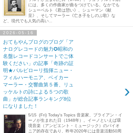
には、多くの作曲家が曲をつけている。なかでも
シューベルト《君は憩い》、シューマン《献
呈》、そしてマーラー《亡き子をしのぶ歌》な
ど、現代でも人気の高い...
2026-05-16
おてもやんブログのブログ「ア
ナログレコードの魅力✪昭和の
名盤レコードコンサートでご体
験ください」の記事「奇跡の証
明★バルビローリ指揮ニュー・
フィルハーモニア、ベイカー
›
マーラー・交響曲第５番、リュ
ッケルトの詩による５つの歌
曲」が総合記事ランキング8位
になりました！
5/15 (Fri) Today's Topics 音楽家、ブライアン・イ
ーノが生まれた日（1948年）。イーノといえば環
境音楽（アンビエント・ミュージック）のパイオ
ニア的存在であり、昨年2020年には音楽活動50周