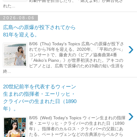
め劇中曲を担当したり、「燃えよ剣」が舞台化さ
れた...
2026-08-06
広島への原爆が投下されてから
81年を迎える。
›
8/06 (Thu) Today's Topics 広島への原爆が投下さ
れてから76年を迎える。2020年、「平和の夕べ」
コンサートで、藤倉大の《ピアノ協奏曲第4番
「Akiko’s Piano」》が世界初演された。アキコの
ピアノとは、広島で原爆のため19歳の短い生涯を
終...
20世紀前半を代表するウィーン
生まれの指揮者・エーリッヒ・
クライバーの生まれた日（1890
›
年）。
8/05 (Wed) Today's Topics ウィーン生まれの指揮
者・エーリッヒ・クライバーの生まれた日（1890
年）。指揮者のカルロス・クライバーの父親にあ
たる。ベートーヴェンなどの古典派からベルクら