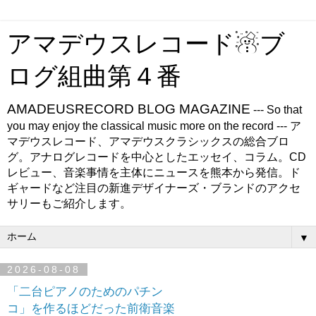
アマデウスレコード☃ブ
ログ組曲第４番
AMADEUSRECORD BLOG MAGAZINE
--- So that
you may enjoy the classical music more on the record --- ア
マデウスレコード、アマデウスクラシックスの総合ブロ
グ。アナログレコードを中心としたエッセイ、コラム。CD
レビュー、音楽事情を主体にニュースを熊本から発信。ド
ギャードなど注目の新進デザイナーズ・ブランドのアクセ
サリーもご紹介します。
▼
2026-08-08
「二台ピアノのためのパチン
コ」を作るほどだった前衛音楽