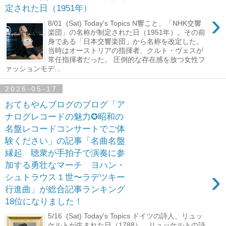
定された日（1951年）
›
8/01 (Sat) Today's Topics N響こと、「NHK交響
楽団」の名称が制定された日（1951年）。その前
身である「日本交響楽団」から名称を改定した。
当時はオーストリアの指揮者、クルト・ヴェスが
常任指揮者だった。 圧倒的な存在感を放つ女性フ
ァッションモデ...
2026-05-17
おてもやんブログのブログ「ア
ナログレコードの魅力✪昭和の
名盤レコードコンサートでご体
験ください」の記事「名曲名盤
縁起 聴衆が手拍子で演奏に参
加する勇壮なマーチ ヨハン・
›
シュトラウス１世〜ラデツキー
行進曲」が総合記事ランキング
18位になりました！
5/16 (Sat) Today's Topics ドイツの詩人、リュッ
ケルトが生まれた日（1788）。リュッケルトの詩