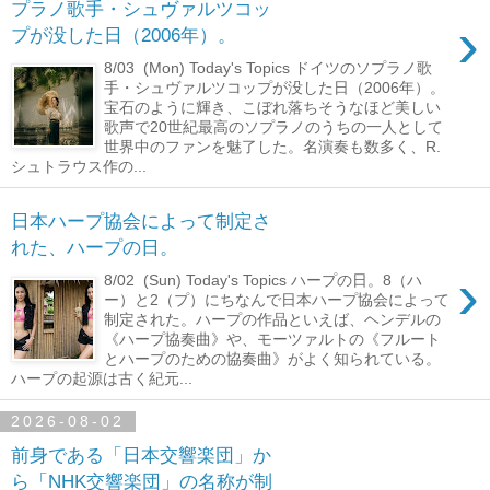
プラノ歌手・シュヴァルツコッ
›
プが没した日（2006年）。
8/03 (Mon) Today's Topics ドイツのソプラノ歌
手・シュヴァルツコップが没した日（2006年）。
宝石のように輝き、こぼれ落ちそうなほど美しい
歌声で20世紀最高のソプラノのうちの一人として
世界中のファンを魅了した。名演奏も数多く、R.
シュトラウス作の...
日本ハープ協会によって制定さ
れた、ハープの日。
›
8/02 (Sun) Today's Topics ハープの日。8（ハ
ー）と2（プ）にちなんで日本ハープ協会によって
制定された。ハープの作品といえば、ヘンデルの
《ハープ協奏曲》や、モーツァルトの《フルート
とハープのための協奏曲》がよく知られている。
ハープの起源は古く紀元...
2026-08-02
前身である「日本交響楽団」か
ら「NHK交響楽団」の名称が制