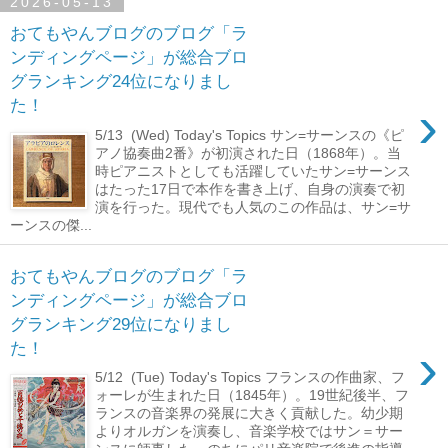
2026-05-13
おてもやんブログのブログ「ラ
ンディングページ」が総合ブロ
グランキング24位になりまし
›
た！
5/13 (Wed) Today's Topics サン=サーンスの《ピ
アノ協奏曲2番》が初演された日（1868年）。当
時ピアニストとしても活躍していたサン=サーンス
はたった17日で本作を書き上げ、自身の演奏で初
演を行った。現代でも人気のこの作品は、サン=サ
ーンスの傑...
おてもやんブログのブログ「ラ
ンディングページ」が総合ブロ
グランキング29位になりまし
›
た！
5/12 (Tue) Today's Topics フランスの作曲家、フ
ォーレが生まれた日（1845年）。19世紀後半、フ
ランスの音楽界の発展に大きく貢献した。幼少期
よりオルガンを演奏し、音楽学校ではサン＝サー