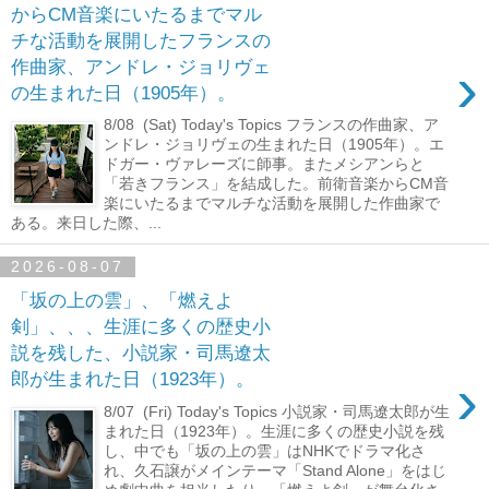
からCM音楽にいたるまでマル
チな活動を展開したフランスの
›
作曲家、アンドレ・ジョリヴェ
の生まれた日（1905年）。
8/08 (Sat) Today's Topics フランスの作曲家、ア
ンドレ・ジョリヴェの生まれた日（1905年）。エ
ドガー・ヴァレーズに師事。またメシアンらと
「若きフランス」を結成した。前衛音楽からCM音
楽にいたるまでマルチな活動を展開した作曲家で
ある。来日した際、...
2026-08-07
「坂の上の雲」、「燃えよ
剣」、、、生涯に多くの歴史小
説を残した、小説家・司馬遼太
›
郎が生まれた日（1923年）。
8/07 (Fri) Today's Topics 小説家・司馬遼太郎が生
まれた日（1923年）。生涯に多くの歴史小説を残
し、中でも「坂の上の雲」はNHKでドラマ化さ
れ、久石譲がメインテーマ「Stand Alone」をはじ