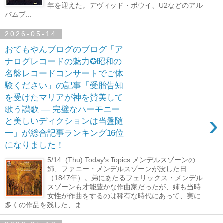
年を迎えた。デヴィッド・ボウイ、U2などのアル
バムプ...
2026-05-14
おてもやんブログのブログ「ア
ナログレコードの魅力✪昭和の
名盤レコードコンサートでご体
験ください」の記事「受胎告知
を受けたマリアが神を賛美して
歌う讃歌 ― 完璧なハーモニー
›
と美しいディクションは当盤随
一」が総合記事ランキング16位
になりました！
5/14 (Thu) Today's Topics メンデルスゾーンの
姉、ファニー・メンデルスゾーンが没した日
（1847年）。弟にあたるフェリックス・メンデル
スゾーンも才能豊かな作曲家だったが、姉も当時
女性が作曲をするのは稀有な時代にあって、実に
多くの作品を残した、ま...