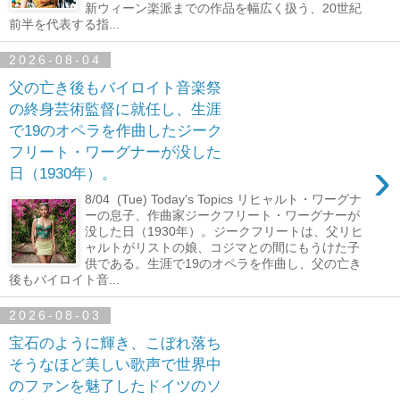
新ウィーン楽派までの作品を幅広く扱う、20世紀
前半を代表する指...
2026-08-04
父の亡き後もバイロイト音楽祭
の終身芸術監督に就任し、生涯
で19のオペラを作曲したジーク
フリート・ワーグナーが没した
›
日（1930年）。
8/04 (Tue) Today's Topics リヒャルト・ワーグナ
ーの息子、作曲家ジークフリート・ワーグナーが
没した日（1930年）。ジークフリートは、父リヒ
ャルトがリストの娘、コジマとの間にもうけた子
供である。生涯で19のオペラを作曲し、父の亡き
後もバイロイト音...
2026-08-03
宝石のように輝き、こぼれ落ち
そうなほど美しい歌声で世界中
のファンを魅了したドイツのソ