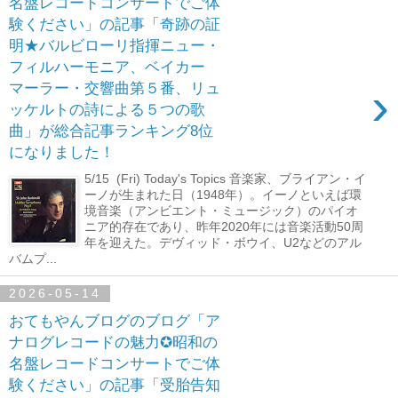
名盤レコードコンサートでご体
験ください」の記事「奇跡の証
明★バルビローリ指揮ニュー・
フィルハーモニア、ベイカー
›
マーラー・交響曲第５番、リュ
ッケルトの詩による５つの歌
曲」が総合記事ランキング8位
になりました！
5/15 (Fri) Today's Topics 音楽家、ブライアン・イ
ーノが生まれた日（1948年）。イーノといえば環
境音楽（アンビエント・ミュージック）のパイオ
ニア的存在であり、昨年2020年には音楽活動50周
年を迎えた。デヴィッド・ボウイ、U2などのアル
バムプ...
2026-05-14
おてもやんブログのブログ「ア
ナログレコードの魅力✪昭和の
名盤レコードコンサートでご体
験ください」の記事「受胎告知