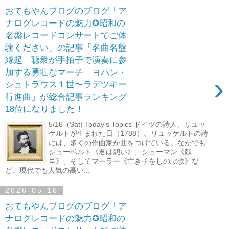
おてもやんブログのブログ「ア
ナログレコードの魅力✪昭和の
名盤レコードコンサートでご体
験ください」の記事「名曲名盤
縁起 聴衆が手拍子で演奏に参
加する勇壮なマーチ ヨハン・
›
シュトラウス１世〜ラデツキー
行進曲」が総合記事ランキング
18位になりました！
5/16 (Sat) Today's Topics ドイツの詩人、リュッ
ケルトが生まれた日（1788）。リュッケルトの詩
には、多くの作曲家が曲をつけている。なかでも
シューベルト《君は憩い》、シューマン《献
呈》、そしてマーラー《亡き子をしのぶ歌》な
ど、現代でも人気の高い...
2026-05-16
おてもやんブログのブログ「ア
ナログレコードの魅力✪昭和の