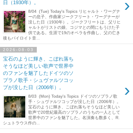
›
日（1930年）。
8/04 (Tue) Today's Topics リヒャルト・ワーグナ
ーの息子、作曲家ジークフリート・ワーグナーが
没した日（1930年）。ジークフリートは、父リヒ
ャルトがリストの娘、コジマとの間にもうけた子
供である。生涯で19のオペラを作曲し、父の亡き
後もバイロイト音...
2026-08-03
宝石のように輝き、こぼれ落ち
そうなほど美しい歌声で世界中
のファンを魅了したドイツのソ
プラノ歌手・シュヴァルツコッ
›
プが没した日（2006年）。
8/03 (Mon) Today's Topics ドイツのソプラノ歌
手・シュヴァルツコップが没した日（2006年）。
宝石のように輝き、こぼれ落ちそうなほど美しい
歌声で20世紀最高のソプラノのうちの一人として
世界中のファンを魅了した。名演奏も数多く、R.
シュトラウス作の...