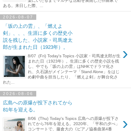
楽にいたるまでマルチな活動を展開した作曲家で
ある。来日した際、...
2026-08-07
「坂の上の雲」、「燃えよ
剣」、、、生涯に多くの歴史小
説を残した、小説家・司馬遼太
›
郎が生まれた日（1923年）。
8/07 (Fri) Today's Topics 小説家・司馬遼太郎が生
まれた日（1923年）。生涯に多くの歴史小説を残
し、中でも「坂の上の雲」はNHKでドラマ化さ
れ、久石譲がメインテーマ「Stand Alone」をはじ
め劇中曲を担当したり、「燃えよ剣」が舞台化さ
れた...
2026-08-06
広島への原爆が投下されてから
81年を迎える。
›
8/06 (Thu) Today's Topics 広島への原爆が投下さ
れてから76年を迎える。2020年、「平和の夕べ」
コンサートで、藤倉大の《ピアノ協奏曲第4番