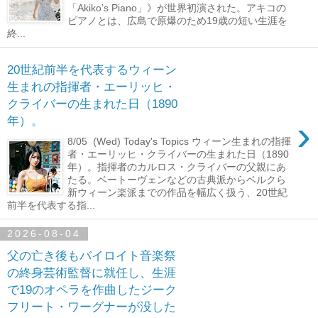
「Akiko’s Piano」》が世界初演された。アキコの
ピアノとは、広島で原爆のため19歳の短い生涯を
終...
20世紀前半を代表するウィーン
生まれの指揮者・エーリッヒ・
クライバーの生まれた日（1890
›
年）。
8/05 (Wed) Today's Topics ウィーン生まれの指揮
者・エーリッヒ・クライバーの生まれた日（1890
年）。指揮者のカルロス・クライバーの父親にあ
たる。ベートーヴェンなどの古典派からベルクら
新ウィーン楽派までの作品を幅広く扱う、20世紀
前半を代表する指...
2026-08-04
父の亡き後もバイロイト音楽祭
の終身芸術監督に就任し、生涯
で19のオペラを作曲したジーク
フリート・ワーグナーが没した