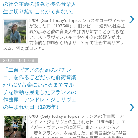
の社会主義の歩みと彼の音楽人
›
生は切り離すことができない。
8/09 (Sun) Today's Topics ショスタコーヴィッチ
が没した日（1975年）。旧ソビエト連邦の社会主
義の歩みと彼の音楽人生は切り離すことができな
い。ストラヴィンスキーやベルクの影響を受け、
前衛的な作風から始まり、やがて社会主義リアリ
ズム、例えばロシア...
2026-08-08
「二台ピアノのためのパチン
コ」を作るほどだった前衛音楽
からCM音楽にいたるまでマル
チな活動を展開したフランスの
›
作曲家、アンドレ・ジョリヴェ
の生まれた日（1905年）。
8/08 (Sat) Today's Topics フランスの作曲家、ア
ンドレ・ジョリヴェの生まれた日（1905年）。エ
ドガー・ヴァレーズに師事。またメシアンらと
「若きフランス」を結成した。前衛音楽からCM音