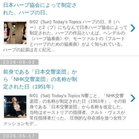
日本ハープ協会によって制定さ
れた、ハープの日。
›
8/02 (Sun) Today's Topics ハープの日。8（ハ
ー）と2（プ）にちなんで日本ハープ協会によって
制定された。ハープの作品といえば、ヘンデルの
《ハープ協奏曲》や、モーツァルトの《フルート
とハープのための協奏曲》がよく知られている。
ハープの起源は古く紀元...
2026-08-02
前身である「日本交響楽団」か
ら「NHK交響楽団」の名称が制
定された日（1951年）
›
8/01 (Sat) Today's Topics N響こと、「NHK交響
楽団」の名称が制定された日（1951年）。その前
身である「日本交響楽団」から名称を改定した。
当時はオーストリアの指揮者、クルト・ヴェスが
常任指揮者だった。 圧倒的な存在感を放つ女性フ
ァッションモデ...
2026-05-17