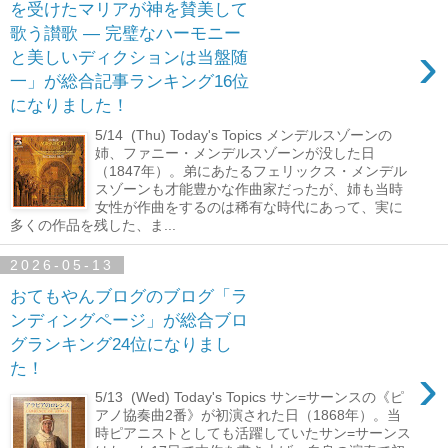
を受けたマリアが神を賛美して
歌う讃歌 ― 完璧なハーモニー
›
と美しいディクションは当盤随
一」が総合記事ランキング16位
になりました！
5/14 (Thu) Today's Topics メンデルスゾーンの
姉、ファニー・メンデルスゾーンが没した日
（1847年）。弟にあたるフェリックス・メンデル
スゾーンも才能豊かな作曲家だったが、姉も当時
女性が作曲をするのは稀有な時代にあって、実に
多くの作品を残した、ま...
2026-05-13
おてもやんブログのブログ「ラ
ンディングページ」が総合ブロ
グランキング24位になりまし
›
た！
5/13 (Wed) Today's Topics サン=サーンスの《ピ
アノ協奏曲2番》が初演された日（1868年）。当
時ピアニストとしても活躍していたサン=サーンス