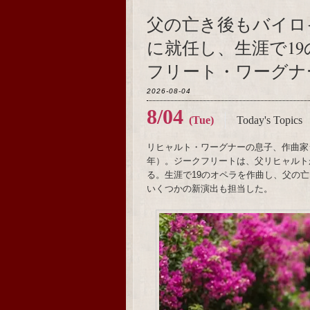
父の亡き後もバイロ
に就任し、生涯で1
フリート・ワーグナー
2026-08-04
8/04
(Tue)
Today's Topics
リヒャルト・ワーグナーの息子、作曲家ジ
年）。ジークフリートは、父リヒャルト
る。生涯で19のオペラを作曲し、父の
いくつかの新演出も担当した。