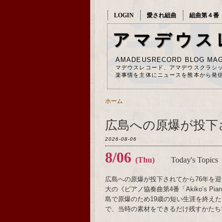
LOGIN
愛され組曲
組曲第４番
アマデウス
AMADEUSRECORD BLOG MAG
マデウスレコード、アマデウスクラシ
楽事情を主体にニュースを熊本から発
ホーム
広島への原爆が投下
2026-08-06
8/06
(Thu)
Today's Topics
広島への原爆が投下されてから76年を迎
大の《ピアノ協奏曲第4番「Akiko’s 
島で原爆のため19歳の短い生涯を終え
で、当時の素材をできるだけ残すかたち