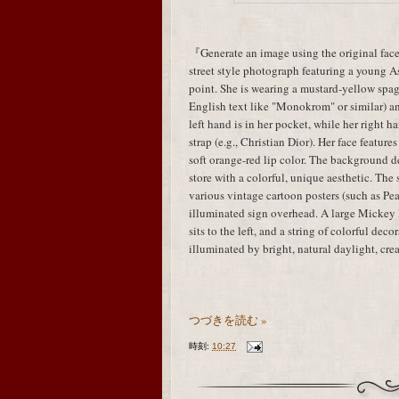
『Generate an image using the original face
street style photograph featuring a young A
point. She is wearing a mustard-yellow spagh
English text like "Monokrom" or similar) an
left hand is in her pocket, while her right
strap (e.g., Christian Dior). Her face featur
soft orange-red lip color. The background de
store with a colorful, unique aesthetic. Th
various vintage cartoon posters (such as P
illuminated sign overhead. A large Mickey M
sits to the left, and a string of colorful deco
illuminated by bright, natural daylight, cr
つづきを読む »
時刻:
10:27