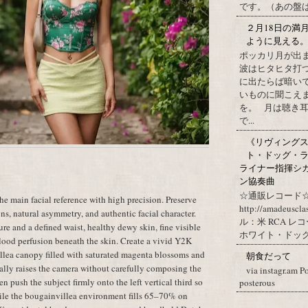
です。（あの盤はど
２月18日の満
ように見える
ポッカリ月が出
波はヒタヒタ打つ
に出たらば暗いで
いものに聞こえ
を。 月は聴き耳
で...
《リヴィングステ
ト・ドッグ・ラ
ライナー指揮シ
ン協奏曲
☆通販レコード☆
e main facial reference with high precision. Preserve
http://amadeuscl
ons, natural asymmetry, and authentic facial character.
ル：米 RCA レ
re and a defined waist, healthy dewy skin, fine visible
ホワイト・ドッグ・
lood perfusion beneath the skin. Create a vivid Y2K
llea canopy filled with saturated magenta blossoms and
朝食だって
ally raises the camera without carefully composing the
via instagr.am P
en push the subject firmly onto the left vertical third so
posterous
le the bougainvillea environment fills 65–70% on