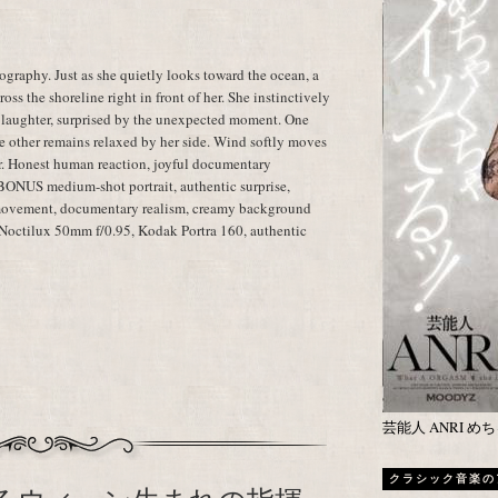
raphy. Just as she quietly looks toward the ocean, a
oss the shoreline right in front of her. She instinctively
 laughter, surprised by the unexpected moment. One
he other remains relaxed by her side. Wind softly moves
ter. Honest human reaction, joyful documentary
 BONUS medium-shot portrait, authentic surprise,
 movement, documentary realism, creamy background
a Noctilux 50mm f/0.95, Kodak Portra 160, authentic
芸能人 ANRI 
クラシック音楽の