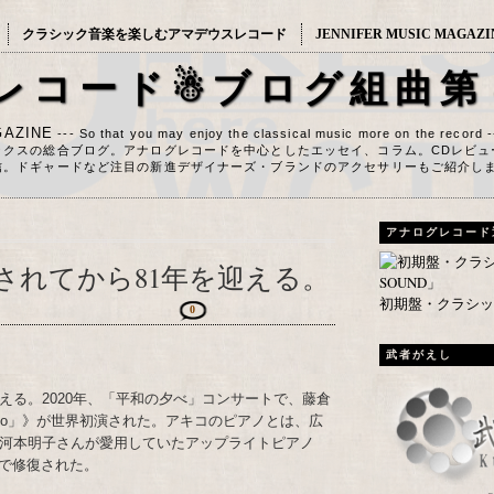
クラシック音楽を楽しむアマデウスレコード
JENNIFER MUSIC MAGAZI
レコード☃ブログ組曲第
AZINE
--- So that you may enjoy the classical music more on the record 
ックスの総合ブログ。アナログレコードを中心としたエッセイ、コラム。CDレビュ
信。ドギャードなど注目の新進デザイナーズ・ブランドのアクセサリーもご紹介し
アナログレコード
されてから81年を迎える。
初期盤・クラシック
0
武者がえし
える。2020年、「平和の夕べ」コンサートで、藤倉
Piano」》が世界初演された。アキコのピアノとは、広
た河本明子さんが愛用していたアップライトピアノ
で修復された。