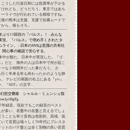
。こうした行楽日和には投票率が下がる
すけれども、どうだろう。東京ではあち
ィーライヴが行われている模様ですね。
災後の熊本は支援、支援で自粛ムードで
から、桜もそろ...
年ぶり13回目の『バルス』！ - みんな
実況。『バルス』で埋め尽くされたタ
ムライン。 - 日本のSNSは意識の共有社
。関心事の確認で安心する。
本中が観た。日本中が実況した。『ゴ
ス』だと、海外の人は日本中で何が起こ
リーな２時間半だった事だろう。 さ
も行く年来る年も終わったかのような静
。 テレビの画面の右上にある『ytv』
『SDT』の文字...
：幻想交響曲 シャルル・ミュンシュ指
w.ly/4IgFg
1967年録音。現在でもこの録音のベスト
人が多い、名盤中の名盤と言えるでしょ
言うことも有り音色は色彩的、高域、低
ていて音質は瑞々しく70年代にプレスさ
ケットのパテ盤とは全く別物の良い音質