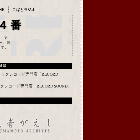
NE
こばとラジオ
４番
--- ア
ー、音
ます。
通販
レコード専門店「RECORD SOUND」