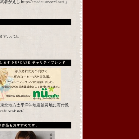
 http://amadeusrecord.net/ 』
p３アルバム
ます NU*CAFE チャリティブレンド
を東北地方太平洋沖地震被災地に寄付致
fe.ocnk.net/
出演作品もおすすめです。