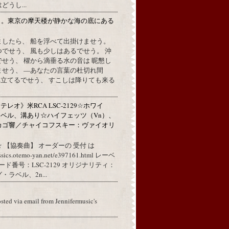
うし...
月。東京の摩天楼が静かな海の底にある
。
ましたら、 船を浮べて出掛けませう。
でせう、 風も少しはあるでせう。 沖
せう、 櫂から滴垂る水の音は 昵懇し
ませう、 —あなたの言葉の杜切れ間
立てるでせう、 すこしは降りても来る
レオ》米RCA LSC-2129☆ホワイ
ベル、溝あり☆ハイフェッツ（Vn）、
カゴ響／チャイコフスキー：ヴァイオリ
 【協奏曲】 オーダーの 受付 は
assics.otemo-yan.net/e397161.html レーベ
コード番号：LSC-2129 オリジナリティ：
ラベル、2n...
osted via email from Jennifermusic's