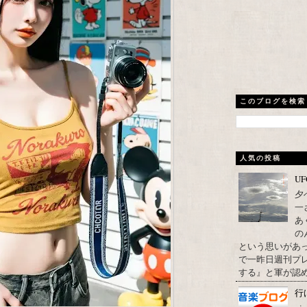
このブログを検索
人気の投稿
U
夕
一
あ
の
という思いがあ
で一昨日週刊プレ
する』と軍が認め
行