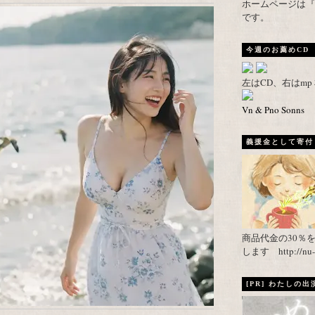
ホームページは『武者がえし
です。
今週のお薦めCD
左はCD、右はm
Vn & Pno Sonns
義援金として寄付し
商品代金の30％
します http://nu-ca
[PR] わたしの