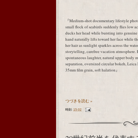
『Medium-shot documentary lifestyle photog
small flock of seabirds suddenly flies low acr
ducks her head while bursting into genuine
hand naturally lifts toward her face while t
her hair as sunlight sparkles across the wa
storytelling, carefree vacation atmosphere.
spontaneous laughter, natural upper body
separation, oversized circular bokeh, Leic
35mm film grain, soft halation』
つづきを読む »
時刻:
15:02