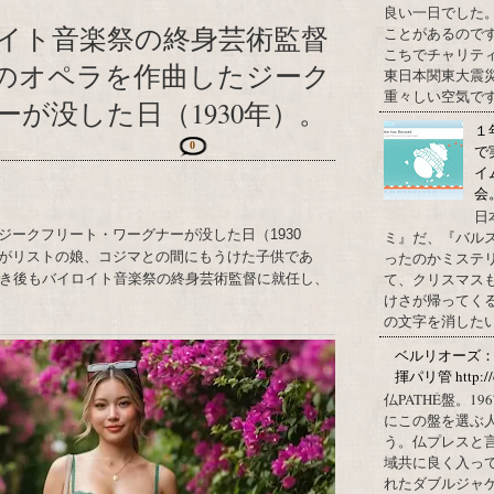
良い一日でした
イト音楽祭の終身芸術監督
ことがあるので
こちでチャリテ
9のオペラを作曲したジーク
東日本関東大震
重々しい空気です
が没した日（1930年）。
１
0
で
イ
会
日
ークフリート・ワーグナーが没した日（1930
ミ』だ、『バル
がリストの娘、コジマとの間にもうけた子供であ
ったのかミステ
て、クリスマス
亡き後もバイロイト音楽祭の終身芸術監督に就任し、
けさが帰ってくる
の文字を消したい、
ベルリオーズ
揮パリ管 http://o
仏PATHÉ盤。
にこの盤を選ぶ
う。仏プレスと
域共に良く入っ
れたダブルジャ