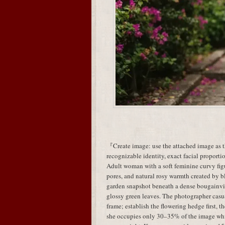
『Create image: use the attached image as th
recognizable identity, exact facial proporti
Adult woman with a soft feminine curvy figu
pores, and natural rosy warmth created by b
garden snapshot beneath a dense bougainvi
glossy green leaves. The photographer casu
frame; establish the flowering hedge first, th
she occupies only 30–35% of the image whi