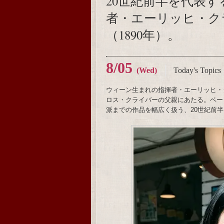
20世紀前半を代表
者・エーリッヒ・ク
（1890年）。
8/05
(Wed)
Today's Topics
ウィーン生まれの指揮者・エーリッヒ・
ロス・クライバーの父親にあたる。ベー
派までの作品を幅広く扱う、20世紀前