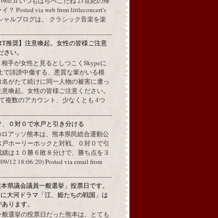
a twic.li いつもはらぺこだね 21世紀の帰
ted via web from littleconcert's
 オフィシャルブログは、 クラシック音楽を楽
RT推奨】注意喚起。女性の皆様ご注意
ださい。
上で、相手が女性と見るとしつこくSkypeに
L上で誹謗中傷する、悪質な輩がいる模
数名がたて続けに同一人物の被害に遭っ
注意喚起。女性の皆様ご注意ください。
して複数のアカウント、少なくとも 4つ
ソ、０対０で水戸と引き分ける
のロアッソ熊本は、熊本県民総合運動公
水戸ホーリーホックと対戦、０対０で引
成績は１０勝６敗８分けで、勝ち点を３
2 18:06:20) Posted via email from
熊本県議会議員一般選挙」投票日です。
めに大河ドラマ「江、姫たちの戦国」は
があります。
一般選挙の投票日だった熊本は、とても