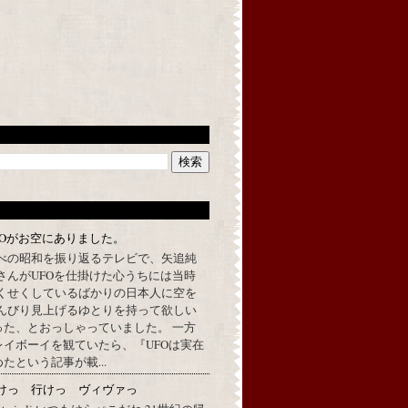
FOがお空にありました。
べの昭和を振り返るテレビで、矢追純
さんがUFOを仕掛けた心うちには当時
くせくしているばかりの日本人に空を
んびり見上げるゆとりを持って欲しい
った、とおっしゃっていました。 一方
イボーイを観ていたら、『UFOは実在
たという記事が載...
けっ 行けっ ヴィヴァっ