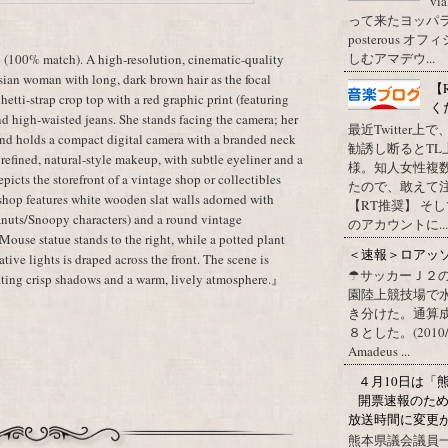
vi
って来たヨッパライ？ Pos
posterous
しむアマデウ...
 (100% match). A high-resolution, cinematic-quality
sian woman with long, dark brown hair as the focal
【
etti-strap crop top with a red graphic print (featuring
く
d high-waisted jeans. She stands facing the camera; her
最近Twitter
 hand holds a compact digital camera with a branded neck
勧誘し断るとT
es refined, natural-style makeup, with subtle eyeliner and a
様。知人女性複
picts the storefront of a vintage shop or collectibles
たので、敢えて
e shop features white wooden slat walls adorned with
【RT推奨】 そ
eanuts/Snoopy characters) and a round vintage
のアカウントに...
ouse statue stands to the right, while a potted plant
＜速報＞ロアッ
rative lights is draped across the front. The scene is
☂サッカーＪ２
eating crisp shadows and a warm, lively atmosphere.』
園陸上競技場で
き分けた。通算
８とした。(2010/09/1
Amadeus ...
４月10日は「
開票速報のた
放送時間に変更
熊本県議会議員