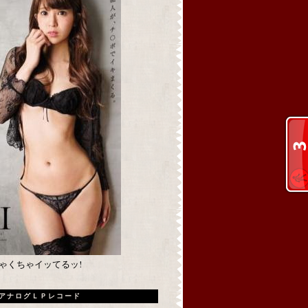
めちゃくちゃイッてるッ!
アナログＬＰレコード