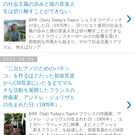
の社会主義の歩みと彼の音楽人
›
生は切り離すことができない。
8/09 (Sun) Today's Topics ショスタコーヴィッチ
が没した日（1975年）。旧ソビエト連邦の社会主
義の歩みと彼の音楽人生は切り離すことができな
い。ストラヴィンスキーやベルクの影響を受け、
前衛的な作風から始まり、やがて社会主義リアリ
ズム、例えばロシア...
2026-08-08
「二台ピアノのためのパチン
コ」を作るほどだった前衛音楽
からCM音楽にいたるまでマル
チな活動を展開したフランスの
›
作曲家、アンドレ・ジョリヴェ
の生まれた日（1905年）。
8/08 (Sat) Today's Topics フランスの作曲家、ア
ンドレ・ジョリヴェの生まれた日（1905年）。エ
ドガー・ヴァレーズに師事。またメシアンらと
「若きフランス」を結成した。前衛音楽からCM音