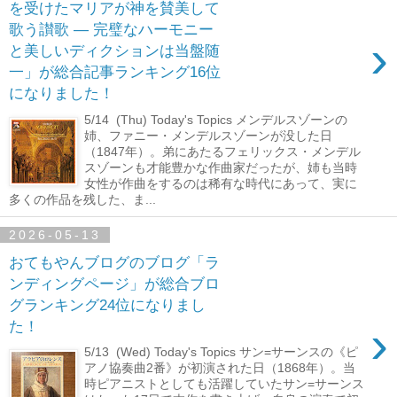
を受けたマリアが神を賛美して
歌う讃歌 ― 完璧なハーモニー
›
と美しいディクションは当盤随
一」が総合記事ランキング16位
になりました！
5/14 (Thu) Today's Topics メンデルスゾーンの
姉、ファニー・メンデルスゾーンが没した日
（1847年）。弟にあたるフェリックス・メンデル
スゾーンも才能豊かな作曲家だったが、姉も当時
女性が作曲をするのは稀有な時代にあって、実に
多くの作品を残した、ま...
2026-05-13
おてもやんブログのブログ「ラ
ンディングページ」が総合ブロ
グランキング24位になりまし
›
た！
5/13 (Wed) Today's Topics サン=サーンスの《ピ
アノ協奏曲2番》が初演された日（1868年）。当
時ピアニストとしても活躍していたサン=サーンス