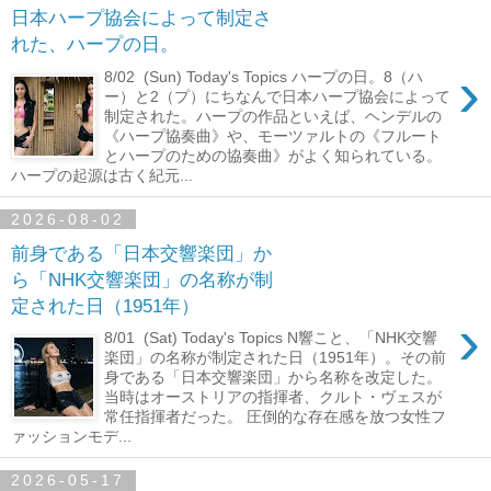
日本ハープ協会によって制定さ
れた、ハープの日。
›
8/02 (Sun) Today's Topics ハープの日。8（ハ
ー）と2（プ）にちなんで日本ハープ協会によって
制定された。ハープの作品といえば、ヘンデルの
《ハープ協奏曲》や、モーツァルトの《フルート
とハープのための協奏曲》がよく知られている。
ハープの起源は古く紀元...
2026-08-02
前身である「日本交響楽団」か
ら「NHK交響楽団」の名称が制
定された日（1951年）
›
8/01 (Sat) Today's Topics N響こと、「NHK交響
楽団」の名称が制定された日（1951年）。その前
身である「日本交響楽団」から名称を改定した。
当時はオーストリアの指揮者、クルト・ヴェスが
常任指揮者だった。 圧倒的な存在感を放つ女性フ
ァッションモデ...
2026-05-17