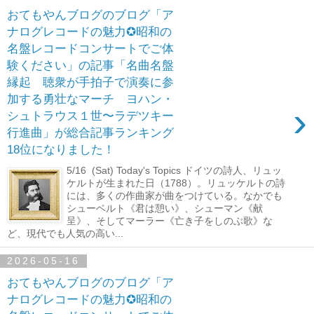
おてもやんブログのブログ「ア
ナログレコードの魅力✪昭和の
名盤レコードコンサートでご体
験ください」の記事「名曲名盤
縁起 聴衆が手拍子で演奏に参
加する勇壮なマーチ ヨハン・
›
シュトラウス１世〜ラデツキー
行進曲」が総合記事ランキング
18位になりました！
5/16 (Sat) Today's Topics ドイツの詩人、リュッ
ケルトが生まれた日（1788）。リュッケルトの詩
には、多くの作曲家が曲をつけている。なかでも
シューベルト《君は憩い》、シューマン《献
呈》、そしてマーラー《亡き子をしのぶ歌》な
ど、現代でも人気の高い...
2026-05-16
おてもやんブログのブログ「ア
ナログレコードの魅力✪昭和の