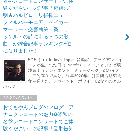
名盤レコードコンサートでご体
験ください」の記事「奇跡の証
明★バルビローリ指揮ニュー・
フィルハーモニア、ベイカー
›
マーラー・交響曲第５番、リュ
ッケルトの詩による５つの歌
曲」が総合記事ランキング8位
になりました！
5/15 (Fri) Today's Topics 音楽家、ブライアン・イ
ーノが生まれた日（1948年）。イーノといえば環
境音楽（アンビエント・ミュージック）のパイオ
ニア的存在であり、昨年2020年には音楽活動50周
年を迎えた。デヴィッド・ボウイ、U2などのアル
バムプ...
2026-05-14
おてもやんブログのブログ「ア
ナログレコードの魅力✪昭和の
名盤レコードコンサートでご体
験ください」の記事「受胎告知