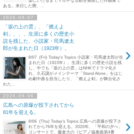
楽にいたるまでマルチな活動を展開した作曲家で
ある。来日した際、...
2026-08-07
「坂の上の雲」、「燃えよ
剣」、、、生涯に多くの歴史小
説を残した、小説家・司馬遼太
›
郎が生まれた日（1923年）。
8/07 (Fri) Today's Topics 小説家・司馬遼太郎が生
まれた日（1923年）。生涯に多くの歴史小説を残
し、中でも「坂の上の雲」はNHKでドラマ化さ
れ、久石譲がメインテーマ「Stand Alone」をはじ
め劇中曲を担当したり、「燃えよ剣」が舞台化さ
れた...
2026-08-06
広島への原爆が投下されてから
81年を迎える。
›
8/06 (Thu) Today's Topics 広島への原爆が投下さ
れてから76年を迎える。2020年、「平和の夕べ」
コンサートで、藤倉大の《ピアノ協奏曲第4番