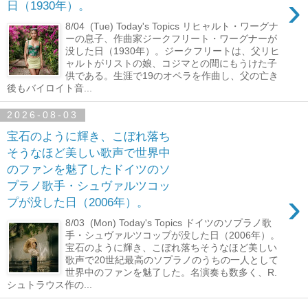
›
日（1930年）。
8/04 (Tue) Today's Topics リヒャルト・ワーグナ
ーの息子、作曲家ジークフリート・ワーグナーが
没した日（1930年）。ジークフリートは、父リヒ
ャルトがリストの娘、コジマとの間にもうけた子
供である。生涯で19のオペラを作曲し、父の亡き
後もバイロイト音...
2026-08-03
宝石のように輝き、こぼれ落ち
そうなほど美しい歌声で世界中
のファンを魅了したドイツのソ
プラノ歌手・シュヴァルツコッ
›
プが没した日（2006年）。
8/03 (Mon) Today's Topics ドイツのソプラノ歌
手・シュヴァルツコップが没した日（2006年）。
宝石のように輝き、こぼれ落ちそうなほど美しい
歌声で20世紀最高のソプラノのうちの一人として
世界中のファンを魅了した。名演奏も数多く、R.
シュトラウス作の...