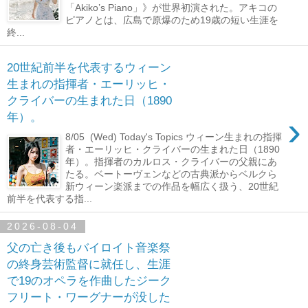
「Akiko’s Piano」》が世界初演された。アキコの
ピアノとは、広島で原爆のため19歳の短い生涯を
終...
20世紀前半を代表するウィーン
生まれの指揮者・エーリッヒ・
クライバーの生まれた日（1890
›
年）。
8/05 (Wed) Today's Topics ウィーン生まれの指揮
者・エーリッヒ・クライバーの生まれた日（1890
年）。指揮者のカルロス・クライバーの父親にあ
たる。ベートーヴェンなどの古典派からベルクら
新ウィーン楽派までの作品を幅広く扱う、20世紀
前半を代表する指...
2026-08-04
父の亡き後もバイロイト音楽祭
の終身芸術監督に就任し、生涯
で19のオペラを作曲したジーク
フリート・ワーグナーが没した