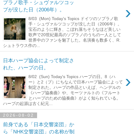
プラノ歌手・シュヴァルツコッ
›
プが没した日（2006年）。
8/03 (Mon) Today's Topics ドイツのソプラノ歌
手・シュヴァルツコップが没した日（2006年）。
宝石のように輝き、こぼれ落ちそうなほど美しい
歌声で20世紀最高のソプラノのうちの一人として
世界中のファンを魅了した。名演奏も数多く、R.
シュトラウス作の...
日本ハープ協会によって制定さ
れた、ハープの日。
›
8/02 (Sun) Today's Topics ハープの日。8（ハ
ー）と2（プ）にちなんで日本ハープ協会によって
制定された。ハープの作品といえば、ヘンデルの
《ハープ協奏曲》や、モーツァルトの《フルート
とハープのための協奏曲》がよく知られている。
ハープの起源は古く紀元...
2026-08-02
前身である「日本交響楽団」か
ら「NHK交響楽団」の名称が制