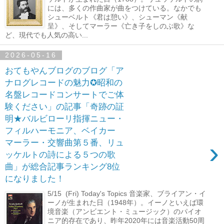
には、多くの作曲家が曲をつけている。なかでも
シューベルト《君は憩い》、シューマン《献
呈》、そしてマーラー《亡き子をしのぶ歌》な
ど、現代でも人気の高い...
2026-05-16
おてもやんブログのブログ「ア
ナログレコードの魅力✪昭和の
名盤レコードコンサートでご体
験ください」の記事「奇跡の証
明★バルビローリ指揮ニュー・
フィルハーモニア、ベイカー
›
マーラー・交響曲第５番、リュ
ッケルトの詩による５つの歌
曲」が総合記事ランキング8位
になりました！
5/15 (Fri) Today's Topics 音楽家、ブライアン・イ
ーノが生まれた日（1948年）。イーノといえば環
境音楽（アンビエント・ミュージック）のパイオ
ニア的存在であり、昨年2020年には音楽活動50周