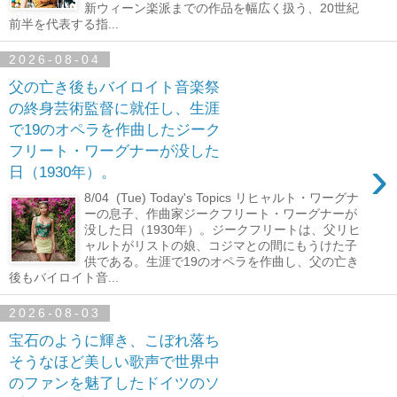
新ウィーン楽派までの作品を幅広く扱う、20世紀
前半を代表する指...
2026-08-04
父の亡き後もバイロイト音楽祭
の終身芸術監督に就任し、生涯
で19のオペラを作曲したジーク
フリート・ワーグナーが没した
›
日（1930年）。
8/04 (Tue) Today's Topics リヒャルト・ワーグナ
ーの息子、作曲家ジークフリート・ワーグナーが
没した日（1930年）。ジークフリートは、父リヒ
ャルトがリストの娘、コジマとの間にもうけた子
供である。生涯で19のオペラを作曲し、父の亡き
後もバイロイト音...
2026-08-03
宝石のように輝き、こぼれ落ち
そうなほど美しい歌声で世界中
のファンを魅了したドイツのソ