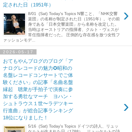
定された日（1951年）
›
8/01 (Sat) Today's Topics N響こと、「NHK交響
楽団」の名称が制定された日（1951年）。その前
身である「日本交響楽団」から名称を改定した。
当時はオーストリアの指揮者、クルト・ヴェスが
常任指揮者だった。 圧倒的な存在感を放つ女性フ
ァッションモデ...
2026-05-17
おてもやんブログのブログ「ア
ナログレコードの魅力✪昭和の
名盤レコードコンサートでご体
験ください」の記事「名曲名盤
縁起 聴衆が手拍子で演奏に参
加する勇壮なマーチ ヨハン・
›
シュトラウス１世〜ラデツキー
行進曲」が総合記事ランキング
18位になりました！
5/16 (Sat) Today's Topics ドイツの詩人、リュッ
ケルトが生まれた日（1788）。リュッケルトの詩