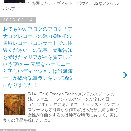
年を迎えた。デヴィッド・ボウイ、U2などのアル
バムプ...
2026-05-14
おてもやんブログのブログ「ア
ナログレコードの魅力✪昭和の
名盤レコードコンサートでご体
験ください」の記事「受胎告知
を受けたマリアが神を賛美して
歌う讃歌 ― 完璧なハーモニー
›
と美しいディクションは当盤随
一」が総合記事ランキング16位
になりました！
5/14 (Thu) Today's Topics メンデルスゾーンの
姉、ファニー・メンデルスゾーンが没した日
（1847年）。弟にあたるフェリックス・メンデル
スゾーンも才能豊かな作曲家だったが、姉も当時
女性が作曲をするのは稀有な時代にあって、実に
多くの作品を残した、ま...