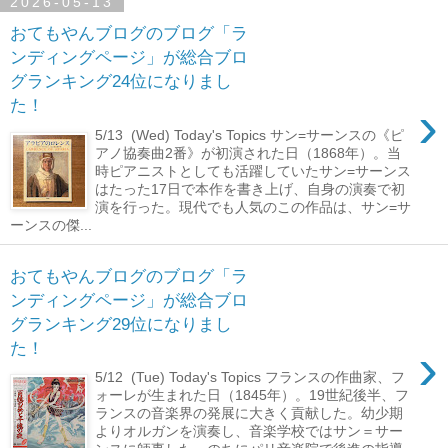
2026-05-13
おてもやんブログのブログ「ラ
ンディングページ」が総合ブロ
グランキング24位になりまし
›
た！
5/13 (Wed) Today's Topics サン=サーンスの《ピ
アノ協奏曲2番》が初演された日（1868年）。当
時ピアニストとしても活躍していたサン=サーンス
はたった17日で本作を書き上げ、自身の演奏で初
演を行った。現代でも人気のこの作品は、サン=サ
ーンスの傑...
おてもやんブログのブログ「ラ
ンディングページ」が総合ブロ
グランキング29位になりまし
›
た！
5/12 (Tue) Today's Topics フランスの作曲家、フ
ォーレが生まれた日（1845年）。19世紀後半、フ
ランスの音楽界の発展に大きく貢献した。幼少期
よりオルガンを演奏し、音楽学校ではサン＝サー