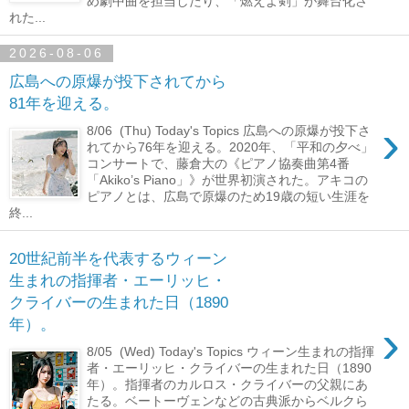
め劇中曲を担当したり、「燃えよ剣」が舞台化さ
れた...
2026-08-06
広島への原爆が投下されてから
81年を迎える。
›
8/06 (Thu) Today's Topics 広島への原爆が投下さ
れてから76年を迎える。2020年、「平和の夕べ」
コンサートで、藤倉大の《ピアノ協奏曲第4番
「Akiko’s Piano」》が世界初演された。アキコの
ピアノとは、広島で原爆のため19歳の短い生涯を
終...
20世紀前半を代表するウィーン
生まれの指揮者・エーリッヒ・
クライバーの生まれた日（1890
›
年）。
8/05 (Wed) Today's Topics ウィーン生まれの指揮
者・エーリッヒ・クライバーの生まれた日（1890
年）。指揮者のカルロス・クライバーの父親にあ
たる。ベートーヴェンなどの古典派からベルクら