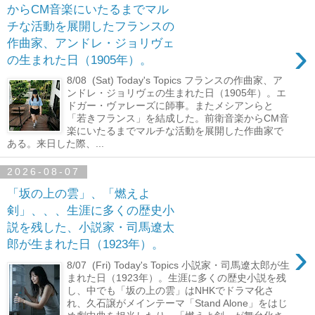
からCM音楽にいたるまでマル
チな活動を展開したフランスの
›
作曲家、アンドレ・ジョリヴェ
の生まれた日（1905年）。
8/08 (Sat) Today's Topics フランスの作曲家、ア
ンドレ・ジョリヴェの生まれた日（1905年）。エ
ドガー・ヴァレーズに師事。またメシアンらと
「若きフランス」を結成した。前衛音楽からCM音
楽にいたるまでマルチな活動を展開した作曲家で
ある。来日した際、...
2026-08-07
「坂の上の雲」、「燃えよ
剣」、、、生涯に多くの歴史小
説を残した、小説家・司馬遼太
›
郎が生まれた日（1923年）。
8/07 (Fri) Today's Topics 小説家・司馬遼太郎が生
まれた日（1923年）。生涯に多くの歴史小説を残
し、中でも「坂の上の雲」はNHKでドラマ化さ
れ、久石譲がメインテーマ「Stand Alone」をはじ