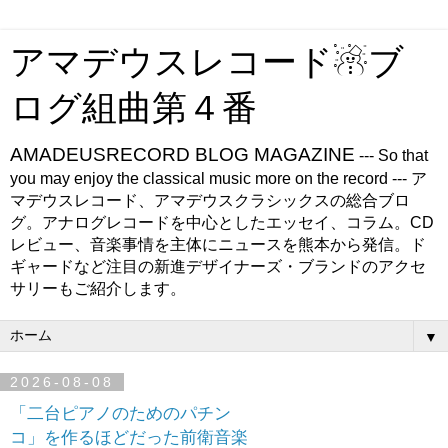
アマデウスレコード☃ブ
ログ組曲第４番
AMADEUSRECORD BLOG MAGAZINE
--- So that
you may enjoy the classical music more on the record --- ア
マデウスレコード、アマデウスクラシックスの総合ブロ
グ。アナログレコードを中心としたエッセイ、コラム。CD
レビュー、音楽事情を主体にニュースを熊本から発信。ド
ギャードなど注目の新進デザイナーズ・ブランドのアクセ
サリーもご紹介します。
▼
2026-08-08
「二台ピアノのためのパチン
コ」を作るほどだった前衛音楽