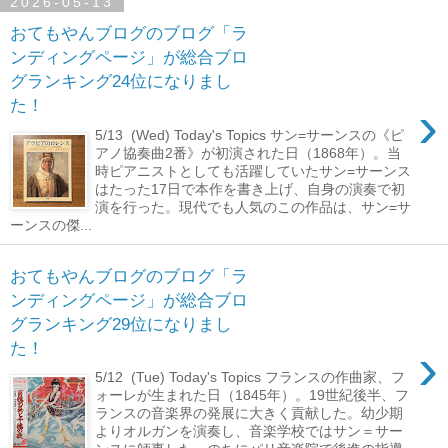
2026-05-13
おてもやんブログのブログ「ラ
ンディングページ」が総合ブロ
グランキング24位になりまし
›
た！
5/13 (Wed) Today's Topics サン=サーンスの《ピ
アノ協奏曲2番》が初演された日（1868年）。当
時ピアニストとしても活躍していたサン=サーンス
はたった17日で本作を書き上げ、自身の演奏で初
演を行った。現代でも人気のこの作品は、サン=サ
ーンスの傑...
おてもやんブログのブログ「ラ
ンディングページ」が総合ブロ
グランキング29位になりまし
›
た！
5/12 (Tue) Today's Topics フランスの作曲家、フ
ォーレが生まれた日（1845年）。19世紀後半、フ
ランスの音楽界の発展に大きく貢献した。幼少期
よりオルガンを演奏し、音楽学校ではサン＝サー