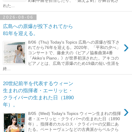
め劇中曲を担当したり、「燃えよ剣」が舞台化さ
れた...
2026-08-06
広島への原爆が投下されてから
81年を迎える。
›
8/06 (Thu) Today's Topics 広島への原爆が投下さ
れてから76年を迎える。2020年、「平和の夕べ」
コンサートで、藤倉大の《ピアノ協奏曲第4番
「Akiko’s Piano」》が世界初演された。アキコの
ピアノとは、広島で原爆のため19歳の短い生涯を
終...
20世紀前半を代表するウィーン
生まれの指揮者・エーリッヒ・
クライバーの生まれた日（1890
›
年）。
8/05 (Wed) Today's Topics ウィーン生まれの指揮
者・エーリッヒ・クライバーの生まれた日（1890
年）。指揮者のカルロス・クライバーの父親にあ
たる。ベートーヴェンなどの古典派からベルクら