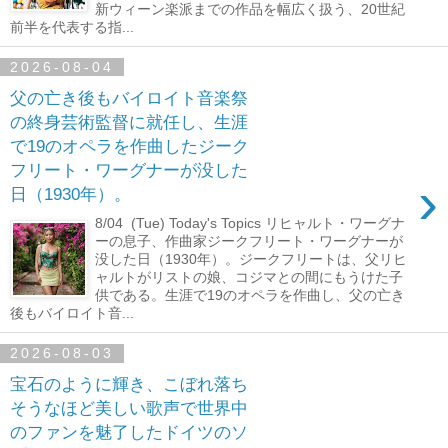
新ウィーン楽派までの作品を幅広く扱う、20世紀
前半を代表する指...
2026-08-04
父の亡き後もバイロイト音楽祭
の終身芸術監督に就任し、生涯
で19のオペラを作曲したジーク
フリート・ワーグナーが没した
›
日（1930年）。
8/04 (Tue) Today's Topics リヒャルト・ワーグナ
ーの息子、作曲家ジークフリート・ワーグナーが
没した日（1930年）。ジークフリートは、父リヒ
ャルトがリストの娘、コジマとの間にもうけた子
供である。生涯で19のオペラを作曲し、父の亡き
後もバイロイト音...
2026-08-03
宝石のように輝き、こぼれ落ち
そうなほど美しい歌声で世界中
のファンを魅了したドイツのソ