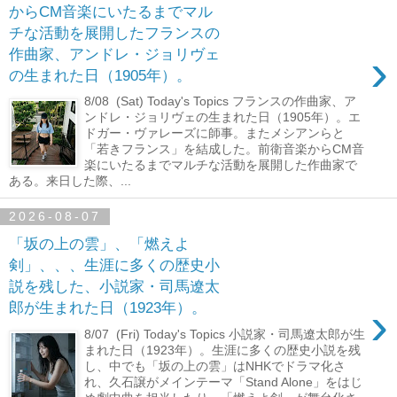
からCM音楽にいたるまでマル
チな活動を展開したフランスの
›
作曲家、アンドレ・ジョリヴェ
の生まれた日（1905年）。
8/08 (Sat) Today's Topics フランスの作曲家、ア
ンドレ・ジョリヴェの生まれた日（1905年）。エ
ドガー・ヴァレーズに師事。またメシアンらと
「若きフランス」を結成した。前衛音楽からCM音
楽にいたるまでマルチな活動を展開した作曲家で
ある。来日した際、...
2026-08-07
「坂の上の雲」、「燃えよ
剣」、、、生涯に多くの歴史小
説を残した、小説家・司馬遼太
›
郎が生まれた日（1923年）。
8/07 (Fri) Today's Topics 小説家・司馬遼太郎が生
まれた日（1923年）。生涯に多くの歴史小説を残
し、中でも「坂の上の雲」はNHKでドラマ化さ
れ、久石譲がメインテーマ「Stand Alone」をはじ