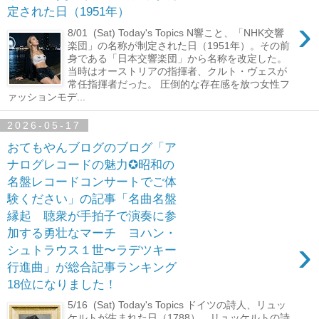
定された日（1951年）
›
8/01 (Sat) Today's Topics N響こと、「NHK交響
楽団」の名称が制定された日（1951年）。その前
身である「日本交響楽団」から名称を改定した。
当時はオーストリアの指揮者、クルト・ヴェスが
常任指揮者だった。 圧倒的な存在感を放つ女性フ
ァッションモデ...
2026-05-17
おてもやんブログのブログ「ア
ナログレコードの魅力✪昭和の
名盤レコードコンサートでご体
験ください」の記事「名曲名盤
縁起 聴衆が手拍子で演奏に参
加する勇壮なマーチ ヨハン・
›
シュトラウス１世〜ラデツキー
行進曲」が総合記事ランキング
18位になりました！
5/16 (Sat) Today's Topics ドイツの詩人、リュッ
ケルトが生まれた日（1788）。リュッケルトの詩