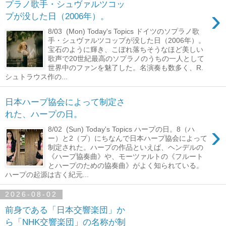
プラノ歌手・シュヴァルツコッ
›
プが没した日（2006年）。
8/03 (Mon) Today's Topics ドイツのソプラノ歌
手・シュヴァルツコップが没した日（2006年）。
宝石のように輝き、こぼれ落ちそうなほど美しい
歌声で20世紀最高のソプラノのうちの一人として
世界中のファンを魅了した。名演奏も数多く、R.
シュトラウス作の...
日本ハープ協会によって制定さ
れた、ハープの日。
›
8/02 (Sun) Today's Topics ハープの日。8（ハ
ー）と2（プ）にちなんで日本ハープ協会によって
制定された。ハープの作品といえば、ヘンデルの
《ハープ協奏曲》や、モーツァルトの《フルート
とハープのための協奏曲》がよく知られている。
ハープの起源は古く紀元...
2026-08-02
前身である「日本交響楽団」か
ら「NHK交響楽団」の名称が制