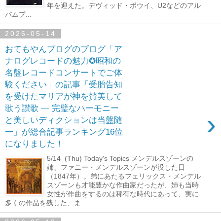
年を迎えた。デヴィッド・ボウイ、U2などのアル
バムプ...
2026-05-14
おてもやんブログのブログ「ア
ナログレコードの魅力✪昭和の
名盤レコードコンサートでご体
験ください」の記事「受胎告知
を受けたマリアが神を賛美して
歌う讃歌 ― 完璧なハーモニー
›
と美しいディクションは当盤随
一」が総合記事ランキング16位
になりました！
5/14 (Thu) Today's Topics メンデルスゾーンの
姉、ファニー・メンデルスゾーンが没した日
（1847年）。弟にあたるフェリックス・メンデル
スゾーンも才能豊かな作曲家だったが、姉も当時
女性が作曲をするのは稀有な時代にあって、実に
多くの作品を残した、ま...