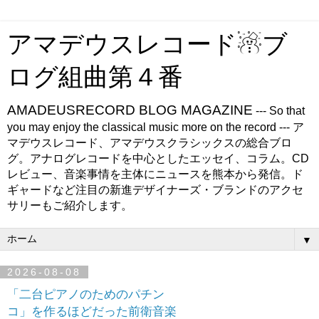
アマデウスレコード☃ブ
ログ組曲第４番
AMADEUSRECORD BLOG MAGAZINE
--- So that
you may enjoy the classical music more on the record --- ア
マデウスレコード、アマデウスクラシックスの総合ブロ
グ。アナログレコードを中心としたエッセイ、コラム。CD
レビュー、音楽事情を主体にニュースを熊本から発信。ド
ギャードなど注目の新進デザイナーズ・ブランドのアクセ
サリーもご紹介します。
▼
2026-08-08
「二台ピアノのためのパチン
コ」を作るほどだった前衛音楽