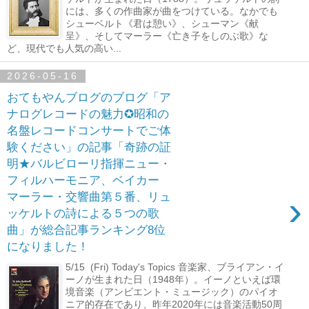
には、多くの作曲家が曲をつけている。なかでも
シューベルト《君は憩い》、シューマン《献
呈》、そしてマーラー《亡き子をしのぶ歌》な
ど、現代でも人気の高い...
2026-05-16
おてもやんブログのブログ「ア
ナログレコードの魅力✪昭和の
名盤レコードコンサートでご体
験ください」の記事「奇跡の証
明★バルビローリ指揮ニュー・
フィルハーモニア、ベイカー
›
マーラー・交響曲第５番、リュ
ッケルトの詩による５つの歌
曲」が総合記事ランキング8位
になりました！
5/15 (Fri) Today's Topics 音楽家、ブライアン・イ
ーノが生まれた日（1948年）。イーノといえば環
境音楽（アンビエント・ミュージック）のパイオ
ニア的存在であり、昨年2020年には音楽活動50周