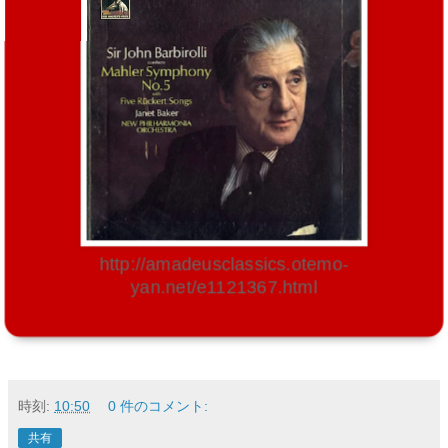
http://amadeusclassics.otemo-
yan.net/e1121367.html
時刻:
10:50
0 件のコメント:
共有