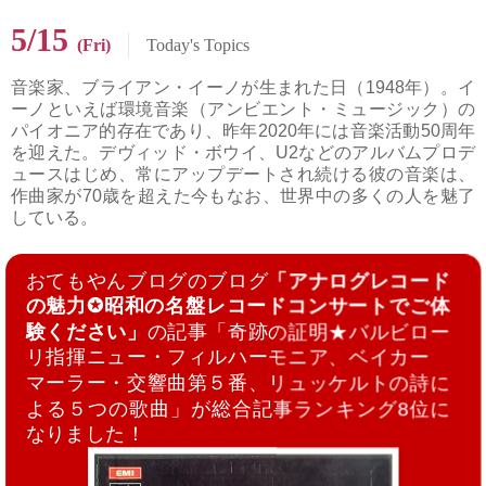
5/15
(Fri)
Today's Topics
音楽家、ブライアン・イーノが生まれた日（1948年）。イ
ーノといえば環境音楽（アンビエント・ミュージック）の
パイオニア的存在であり、昨年2020年には音楽活動50周年
を迎えた。デヴィッド・ボウイ、U2などのアルバムプロデ
ュースはじめ、常にアップデートされ続ける彼の音楽は、
作曲家が70歳を超えた今もなお、世界中の多くの人を魅了
している。
おてもやんブログのブログ
「アナログレコード
の魅力✪昭和の名盤レコードコンサートでご体
験ください」
の記事「奇跡の証明★バルビロー
リ指揮ニュー・フィルハーモニア、ベイカー
マーラー・交響曲第５番、リュッケルトの詩に
よる５つの歌曲」が総合記事ランキング8位に
なりました！