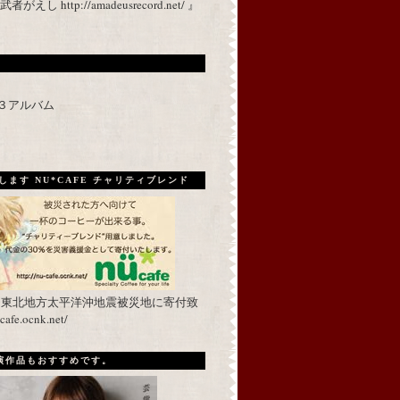
 http://amadeusrecord.net/ 』
p３アルバム
ます NU*CAFE チャリティブレンド
を東北地方太平洋沖地震被災地に寄付致
fe.ocnk.net/
出演作品もおすすめです。