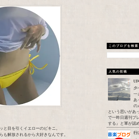
このブログを検索
人気の投稿
U
夕
一
あ
の
という思いがあ
で一昨日週刊プレ
する』と軍が認め
ッと目を引くイエローのビキニ。
行
らも解放されるから大好きなんです。