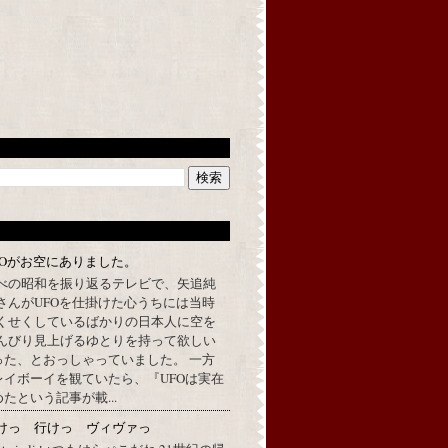
FOがお空にありました。
べの昭和を振り返るテレビで、矢追純
さんがUFOを仕掛けた心うちには当時
くせくしているばかりの日本人に空を
んびり見上げるゆとりを持って欲しい
った、とおっしゃっていました。 一方
イボーイを観ていたら、『UFOは実在
たという記事が載...
けっ 行けっ ヴィヴァっ