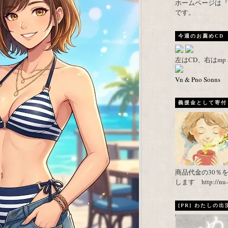
ホームページは『武者がえし
です。
今週のお薦めCD
左はCD、右はm
Vn & Pno Sonns
義援金として寄付し
商品代金の30％
します http://nu-ca
[PR] わたしの