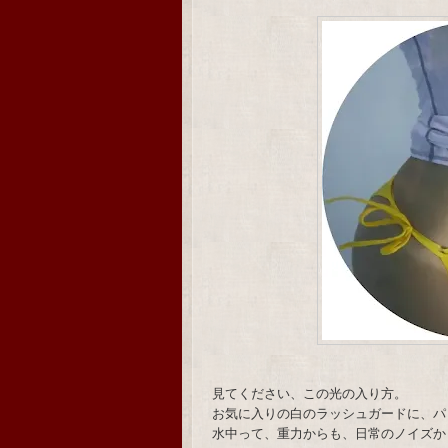
見てください、この光の入り方。
お気に入りの白のラッシュガードに、パ
水中って、重力からも、日常のノイズか