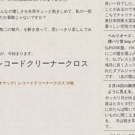
良い一日でした
ことがあるので
みんなの優しさを全部ギュッと抱きしめて、私の一部
こちでチャリテ
だか素敵じゃないですか？
東日本関東大震
重々しい空気です
一無二の魅力」を解き放って、思いっきり楽しんでみ
ベルリオーズ
揮パリ管 http://o
仏PATHÉ盤。
夏が、今始まります。
にこの盤を選ぶ
う。仏プレスと
）レコードクリーナークロス
域共に良く入っ
れたダブルジャ
です。（あの盤はど
（オヤッグ）レコードクリーナークロス 20枚
２月18日の満
ように見える
ポッカリ月が出
波はヒタヒタ打つ
に出たらば暗いで
いものに聞こえ
を。 月は聴き耳
で...