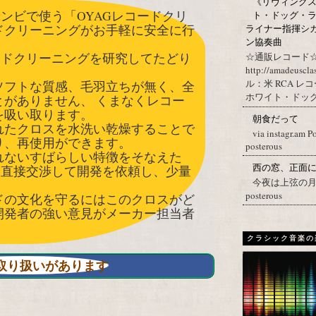
《リヴィングステ
コンビで使う「OYAGレコードクリ
ト・ドッグ・ラ
ドクリーニングがお手軽に安全に行
ライナー指揮シ
ン協奏曲
ードクリーニングを研究してたどり
☆通販レコード☆
http://amadeuscl
ル：米 RCA レ
ソフトな質感、毛羽立ちが無く、全
ホワイト・ドッグ・
がありません、 くまなくレコー
を吸い取ります。
朝食だって
れたクロスを水洗い乾燥することで
via instagr.am P
り、再使用ができます。
posterous
れないすばらしい特徴をそなえた
西の窓、正面
に直接交渉して開発を依頼し、少量
今夜は上弦の月。 Post
。
posterous
ドの文化を守るにはこのクロスがど
開発者の強い意見がメーカー担当者
クラシック音楽の
nで取り扱いがあります