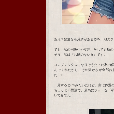
あれ？普通ならお臍がある姿を、AIの
でも、私の同級生や友達、そして近所の
そう、私は『お臍のない女』です。
コンプレックスになりそうだった私の
んでくれたから。その温かさが全部お
た。✨
一見するとCGみたいだけど、実は体温
ちょっと不思議で、最高にホットな『
いてみてね！