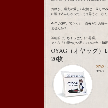
お臍が、過去の愛しい記憶と、周りの
に溶け込んじゃった。そう思うと、なん
今年のGW、皆さんも「自分だけの唯
ませんか？
神秘的で、ちょっとだけ不思議。
そんな「お臍のない私」の2026年・初
OYAG（オヤッグ
20枚
OYAG
OYAG