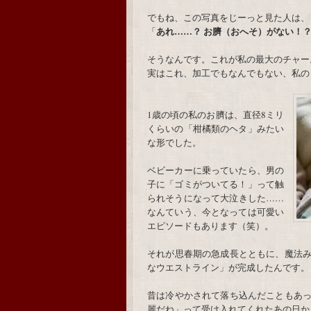
でもね、この写真をじーっと見た人は、
あれ……？ お臍（おへそ）がない！
「
そうなんです。これが私の最大のチャー
実はこれ、加工でもなんでもない、私の
1歳の頃の私のお臍は、直径8ミリ
くらいの「柑橘類のヘタ」みたい
な形でした。
ベビーカーに乗っていたら、男の
子に「ゴミがついてる！」って触
られそうになって大泣きした……
なんていう、今となっては可愛い
エピソードもあります（笑）。
それが思春期の急成長とともに、魔法
なウエストライン」が完成したんです。
昔は冷やかされて落ち込んだこともあ
麗だね」って受け入れてくれたあの日か