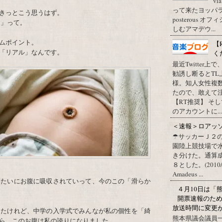
vi
って来たヨッパライ？ Pos
きっとこう思うはず。
posterous
？
」って。
しむアマデウ...
ムポイント。
【
「リアル」なんです。
く
最近Twitter
勧誘し断るとT
様。知人女性複
たので、敢えて
【RT推奨】 そ
のアカウントに...
＜速報＞ロアッ
☂サッカーＪ２
園陸上競技場で
き分けた。通算
８とした。(2010/09/1
Amadeus ...
みたいにお腹に吸収されていって、今のこの「滑らか
４月10日は「
開票速報のた
放送時間に変更
ったけれど、中学の入学式でみんなが私の個性を「綺
熊本県議会議員
ら、このお腹は私の誇りになりました。