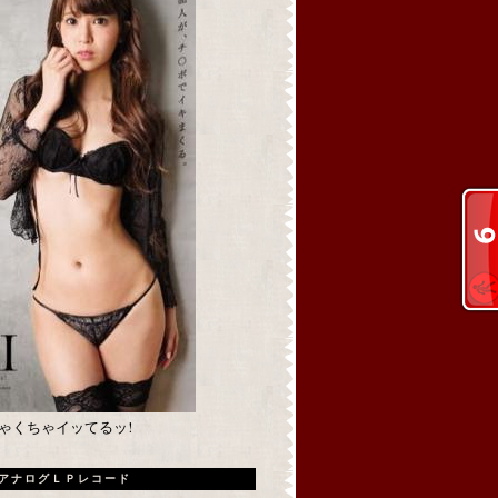
めちゃくちゃイッてるッ!
アナログＬＰレコード