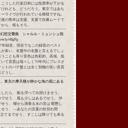
。こうした行楽日和には投票率が下がる
すけれども、どうだろう。東京ではあち
ィーライヴが行われている模様ですね。
災後の熊本は支援、支援で自粛ムードで
から、桜もそろ...
：幻想交響曲 シャルル・ミュンシュ指
w.ly/4IgFg
1967年録音。現在でもこの録音のベスト
人が多い、名盤中の名盤と言えるでしょ
言うことも有り音色は色彩的、高域、低
ていて音質は瑞々しく70年代にプレスさ
ケットのパテ盤とは全く別物の良い音質
うし...
月。東京の摩天楼が静かな海の底にある
。
ましたら、 船を浮べて出掛けませう。
でせう、 風も少しはあるでせう。 沖
せう、 櫂から滴垂る水の音は 昵懇し
ませう、 —あなたの言葉の杜切れ間
立てるでせう、 すこしは降りても来る