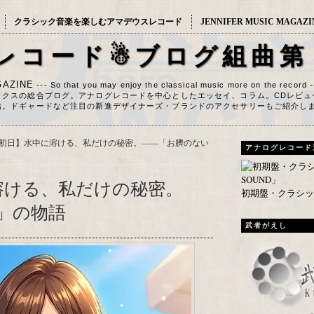
クラシック音楽を楽しむアマデウスレコード
JENNIFER MUSIC MAGAZI
レコード☃ブログ組曲第
AZINE
--- So that you may enjoy the classical music more on the record 
ックスの総合ブログ。アナログレコードを中心としたエッセイ、コラム。CDレビュ
信。ドギャードなど注目の新進デザイナーズ・ブランドのアクセサリーもご紹介し
W初日】水中に溶ける、私だけの秘密。――「お臍のない
アナログレコード
溶ける、私だけの秘密。
初期盤・クラシック
」の物語
武者がえし