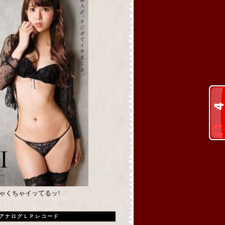
めちゃくちゃイッてるッ!
アナログＬＰレコード