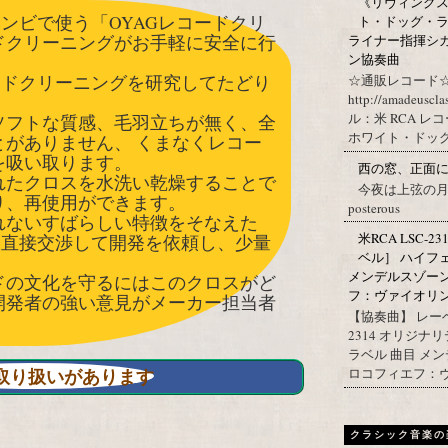
《リヴィングステ
コンビで使う「OYAGレコードクリ
ト・ドッグ・ラ
ドクリーニングがお手軽に安全に行
ライナー指揮シ
ン協奏曲
ードクリーニングを研究してたどり
☆通販レコード☆
http://amadeuscl
ル：米 RCA レ
ソフトな質感、毛羽立ちが無く、全
ホワイト・ドッグ・
がありません、 くまなくレコー
を吸い取ります。
西の窓、正面
れたクロスを水洗い乾燥することで
今夜は上弦の月。 Post
り、再使用ができます。
posterous
れないすばらしい特徴をそなえた
米RCA LSC-2
に直接交渉して開発を依頼し、少量
ベル］ ハイフ
。
メンデルスゾー
ドの文化を守るにはこのクロスがど
フ：ヴァイオリン協
開発者の強い意見がメーカー担当者
【協奏曲】 レーベ
2314 オリジナ
ラベル 曲目 メ
nで取り扱いがあります
ロコフィエフ：ヴァ
クラシック音楽の