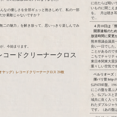
に出たらば暗いで
いものに聞こえ
みんなの優しさを全部ギュッと抱きしめて、私の一部
を。 月は聴き耳
だか素敵じゃないですか？
で...
一無二の魅力」を解き放って、思いっきり楽しんでみ
４月10日は「
開票速報のた
放送時間に変更
熊本県議会議員
夏が、今始まります。
良い一日でした
ことがあるので
）レコードクリーナークロス
こちでチャリテ
東日本関東大震
重々しい空気です
（オヤッグ）レコードクリーナークロス 20枚
ベルリオーズ
揮パリ管 http://o
仏PATHÉ盤。
にこの盤を選ぶ
う。仏プレスと
域共に良く入っ
れたダブルジャ
です。（あの盤はど