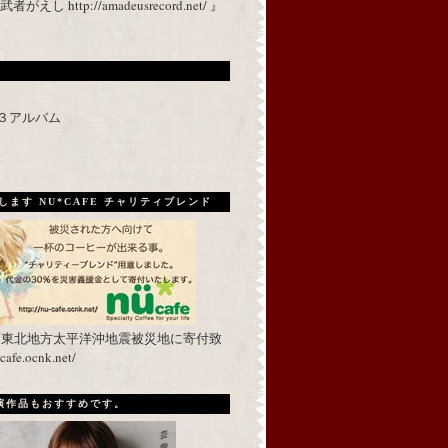
 http://amadeusrecord.net/ 』
p３アルバム
ます NU*CAFE チャリティブレンド
を東北地方太平洋沖地震被災地に寄付致
fe.ocnk.net/
出演作品もおすすめです。