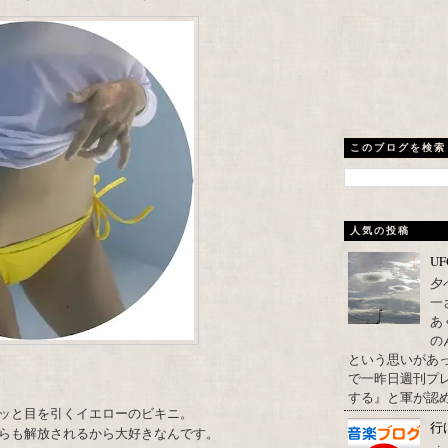
このブログを検索
人気の投稿
U
夕
一
あ
の
という思いがあ
で一昨日週刊プレ
する』と軍が認め
ッと目を引くイエローのビキニ。
行
らも解放されるから大好きなんです。