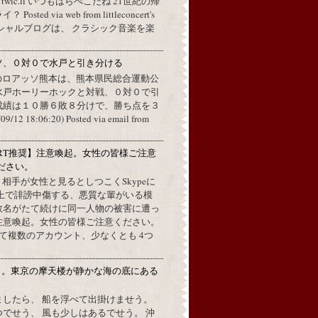
a twic.li いつもはらぺこだね 21世紀の帰
ted via web from littleconcert's
 オフィシャルブログは、 クラシック音楽を楽
ソ、０対０で水戸と引き分ける
のロアッソ熊本は、熊本県民総合運動公
水戸ホーリーホックと対戦、０対０で引
成績は１０勝６敗８分けで、勝ち点を３
2 18:06:20) Posted via email from
RT推奨】注意喚起。女性の皆様ご注意
ださい。
上で、相手が女性と見るとしつこくSkypeに
L上で誹謗中傷する、悪質な輩がいる模
数名がたて続けに同一人物の被害に遭っ
注意喚起。女性の皆様ご注意ください。
して複数のアカウント、少なくとも 4つ
月。東京の摩天楼が静かな海の底にある
。
ましたら、 船を浮べて出掛けませう。
でせう、 風も少しはあるでせう。 沖