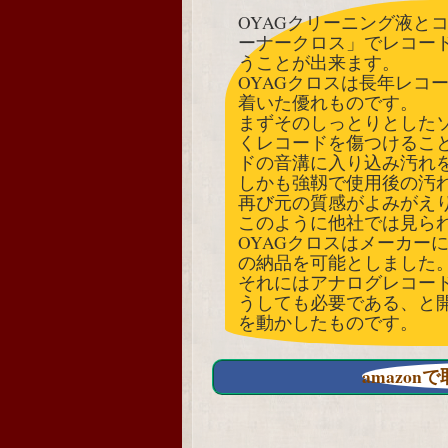
OYAGクリーニング液と
ーナークロス」でレコー
うことが出来ます。
OYAGクロスは長年レコ
着いた優れものです。
まずそのしっとりとした
くレコードを傷つけること
ドの音溝に入り込み汚れ
しかも強靱で使用後の汚
再び元の質感がよみがえ
このように他社では見ら
OYAGクロスはメーカー
の納品を可能としました
それにはアナログレコー
うしても必要である、と
を動かしたものです。
amazo