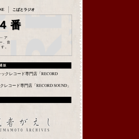
NE
こばとラジオ
４番
--- ア
ー、音
ます。
通販
レコード専門店「RECORD SOUND」