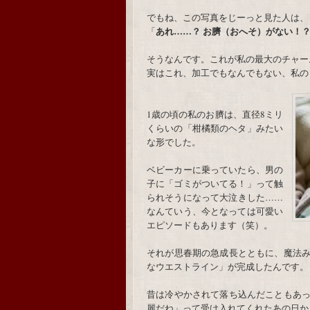
でもね、この写真をじーっと見た人は、
あれ……？ お臍（おへそ）がない！
「
そうなんです。これが私の最大のチャー
実はこれ、加工でもなんでもない、私の
1歳の頃の私のお臍は、直径8ミリ
くらいの「柑橘類のヘタ」みたい
な形でした。
ベビーカーに乗っていたら、男の
子に「ゴミがついてる！」って触
られそうになって大泣きした……
なんていう、今となっては可愛い
エピソードもあります（笑）。
それが思春期の急成長とともに、魔法
なウエストライン」が完成したんです。
昔は冷やかされて落ち込んだこともあ
麗だね」って受け入れてくれたあの日か