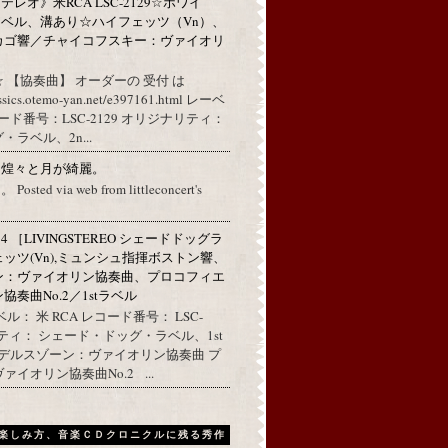
レオ》米RCA LSC-2129☆ホワイ
ベル、溝あり☆ハイフェッツ（Vn）、
カゴ響／チャイコフスキー：ヴァイオリ
 【協奏曲】 オーダーの 受付 は
assics.otemo-yan.net/e397161.html レーベ
コード番号：LSC-2129 オリジナリティ：
ラベル、2n...
に煌々と月が綺麗。
ed via web from littleconcert's
314 ［LIVINGSTEREO シェードドッグラ
ェッツ(Vn),ミュンシュ指揮ボストン響、
ン：ヴァイオリン協奏曲、プロコフィエ
奏曲No.2／1stラベル
ル： 米 RCA レコード番号： LSC-
リティ： シェード・ドッグ・ラベル、1st
ンデルスゾーン：ヴァイオリン協奏曲 プ
イオリン協奏曲No.2 ...
楽しみ方、音楽ＣＤクロニクルに残る秀作