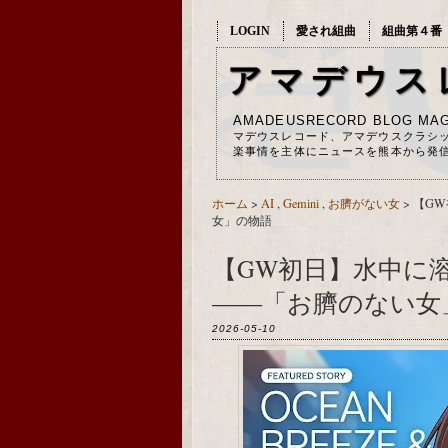
LOGIN
愛され組曲
組曲第４番
アマデウス
AMADEUSRECORD BLOG MAG
マデウスレコード、アマデウスクラシ
楽事情を主体にニュースを熊本から発
ホーム
>
AI
,
Gemini
,
お臍がない女
>
【G
女」の物語
【GW初日】水中に
――「お臍のない女
2026-05-10