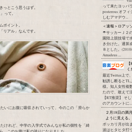
vi
って来たヨッパライ？ Pos
きっとこう思うはず。
posterous
？
」って。
しむアマデウ...
ムポイント。
＜速報＞ロアッ
「リアル」なんです。
☂サッカーＪ２
園陸上競技場で
き分けた。通算
８とした。(2010/09/1
Amadeus ...
【
く
最近Twitter
勧誘し断るとT
様。知人女性複
たので、敢えて
【RT推奨】 そ
のアカウントに...
みたいにお腹に吸収されていって、今のこの「滑らか
２月18日の満
ように見える
ポッカリ月が出
ったけれど、中学の入学式でみんなが私の個性を「綺
波はヒタヒタ打つ
ら、このお腹は私の誇りになりました。