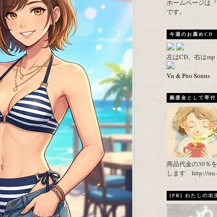
ホームページは『武者がえし
です。
今週のお薦めCD
左はCD、右はm
Vn & Pno Sonns
義援金として寄付し
商品代金の30％
します http://nu-ca
[PR] わたしの