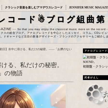
クラシック音楽を楽しむアマデウスレコード
JENNIFER MUSIC MAGAZI
レコード☃ブログ組曲第
AZINE
--- So that you may enjoy the classical music more on the record 
ックスの総合ブログ。アナログレコードを中心としたエッセイ、コラム。CDレビュ
信。ドギャードなど注目の新進デザイナーズ・ブランドのアクセサリーもご紹介し
W初日】水中に溶ける、私だけの秘密。――「お臍のない
アナログレコード
溶ける、私だけの秘密。
初期盤・クラシック
」の物語
武者がえし