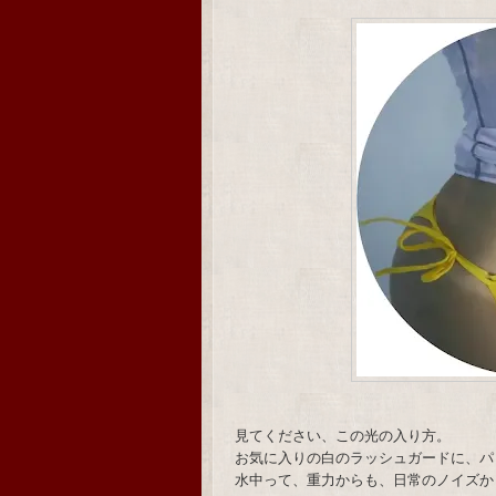
見てください、この光の入り方。
お気に入りの白のラッシュガードに、パ
水中って、重力からも、日常のノイズか