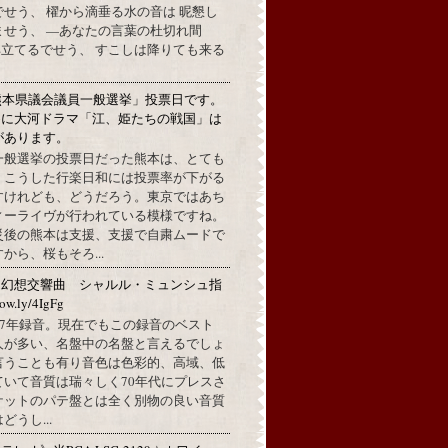
せう、 櫂から滴垂る水の音は 昵懇し
ませう、 —あなたの言葉の杜切れ間
立てるでせう、 すこしは降りても来る
熊本県議会議員一般選挙」投票日です。
めに大河ドラマ「江、姫たちの戦国」は
があります。
一般選挙の投票日だった熊本は、とても
。こうした行楽日和には投票率が下がる
すけれども、どうだろう。東京ではあち
ィーライヴが行われている模様ですね。
災後の熊本は支援、支援で自粛ムードで
から、桜もそろ...
：幻想交響曲 シャルル・ミュンシュ指
w.ly/4IgFg
1967年録音。現在でもこの録音のベスト
人が多い、名盤中の名盤と言えるでしょ
言うことも有り音色は色彩的、高域、低
ていて音質は瑞々しく70年代にプレスさ
ケットのパテ盤とは全く別物の良い音質
うし...