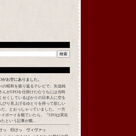
FOがお空にありました。
べの昭和を振り返るテレビで、矢追純
さんがUFOを仕掛けた心うちには当時
くせくしているばかりの日本人に空を
んびり見上げるゆとりを持って欲しい
った、とおっしゃっていました。 一方
イボーイを観ていたら、『UFOは実在
たという記事が載...
けっ 行けっ ヴィヴァっ