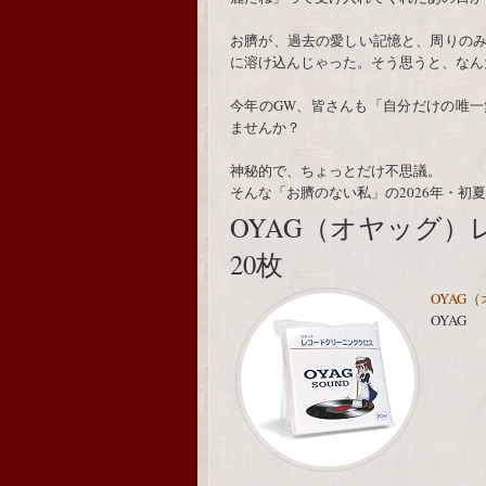
お臍が、過去の愛しい記憶と、周りの
に溶け込んじゃった。そう思うと、なん
今年のGW、皆さんも「自分だけの唯
ませんか？
神秘的で、ちょっとだけ不思議。
そんな「お臍のない私」の2026年・初
OYAG（オヤッグ
20枚
OYAG
OYAG