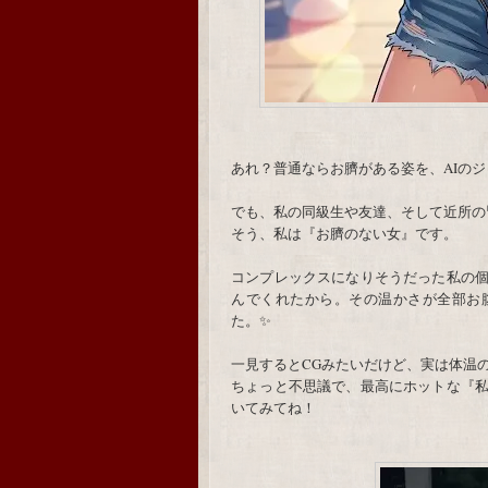
あれ？普通ならお臍がある姿を、AIの
でも、私の同級生や友達、そして近所の
そう、私は『お臍のない女』です。
コンプレックスになりそうだった私の
んでくれたから。その温かさが全部お
た。✨
一見するとCGみたいだけど、実は体温
ちょっと不思議で、最高にホットな『
いてみてね！