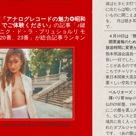
波はヒタヒタ打つ
に出たらば暗いで
いものに聞こえ
グ
「アナログレコードの魅力✪昭和
を。 月は聴き耳
トでご体験ください」
の記事「♪鍵
で...
ニク・ド・ラ・ブリュショルリ モ
４月10日は「
20番、23番」が総合記事ランキン
開票速報のた
放送時間に変更
熊本県議会議員
良い一日でした
ことがあるので
こちでチャリテ
東日本関東大震
重々しい空気です
ベルリオーズ
揮パリ管 http://o
仏PATHÉ盤。
にこの盤を選ぶ
う。仏プレスと
域共に良く入っ
cs.otemo-yan.net/e1205904.html
れたダブルジャ
です。（あの盤はど