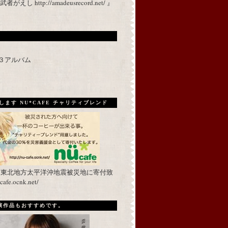
 http://amadeusrecord.net/ 』
p３アルバム
ます NU*CAFE チャリティブレンド
を東北地方太平洋沖地震被災地に寄付致
fe.ocnk.net/
出演作品もおすすめです。