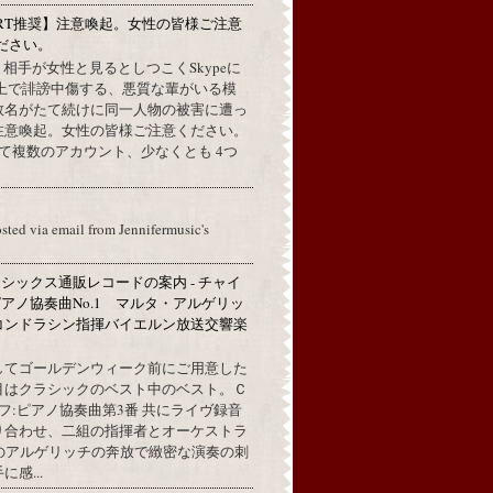
RT推奨】注意喚起。女性の皆様ご注意
ださい。
上で、相手が女性と見るとしつこくSkypeに
L上で誹謗中傷する、悪質な輩がいる模
数名がたて続けに同一人物の被害に遭っ
注意喚起。女性の皆様ご注意ください。
して複数のアカウント、少なくとも 4つ
osted via email from Jennifermusic's
シックス通販レコードの案内 - チャイ
アノ協奏曲No.1 マルタ・アルゲリッ
コンドラシン指揮バイエルン放送交響楽
してゴールデンウィーク前にご用意した
目はクラシックのベスト中のベスト。Ｃ
フ:ピアノ協奏曲第3番 共にライヴ録音
り合わせ、二組の指揮者とオーケストラ
代のアルゲリッチの奔放で緻密な演奏の刺
感...