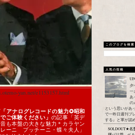
このブログを検索
人気の投稿
U
夕
一
cs.otemo-yan.net/e1153157.html
あ
の
という思いがあ
グ
「アナログレコードの魅力✪昭和
で一昨日週刊プレ
トでご体験ください」
の記事「英デ
する』と軍が認め
録音も本盤の大きな魅力＊カラヤン
SOLDOUT
フレーニ プッチーニ・蝶々夫人」
揮パリ管、ベル