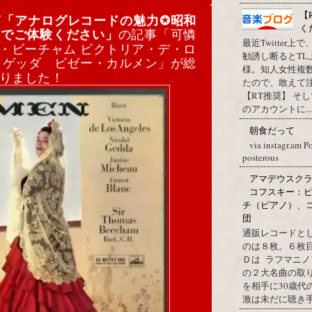
【
グ
「アナログレコードの魅力✪昭和
く
トでご体験ください」
の記事「可憐
最近Twitter
・ビーチャム ビクトリア・デ・ロ
勧誘し断るとT
・ゲッダ ビゼー・カルメン」が総
様。知人女性複
なりました！
たので、敢えて
【RT推奨】 そ
のアカウントに...
朝食だって
via instagr.am P
posterous
アマデウスクラ
コフスキー：ピ
チ（ピアノ）、
団
通販レコードと
のは８枚。６枚
Ｄは ラフマニノ
の２大名曲の取
を相手に30歳
激は未だに聴き手に