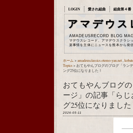
LOGIN
愛され組曲
組曲第４番
アマデウス
AMADEUSRECORD BLOG MAG
マデウスレコード、アマデウスクラシ
楽事情を主体にニュースを熊本から発
ホーム
>
amadeusclassics.otemo-yan.net
,
kobat
Topics
>
おてもやんブログのブログ「ラン
ング25位になりました！
おてもやんブログの
ージ」の記事「らじ
グ25位になりました
2026-05-11