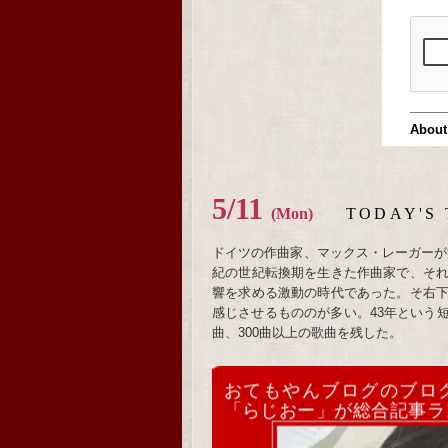
5/11
(Mon)
TODAY'S 
ドイツの作曲家、マックス・レーガーが没
紀の世紀転換期を生きた作曲家で、そ
響を求める激動の時代であった。そ右
感じさせるもののが多い。43年という
曲、300曲以上の歌曲を残した。
おてもやんブログのブロ
「らじおー」が総合記事ラ