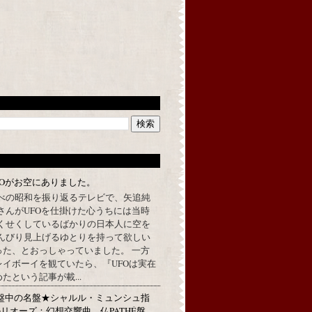
FOがお空にありました。
べの昭和を振り返るテレビで、矢追純
さんがUFOを仕掛けた心うちには当時
くせくしているばかりの日本人に空を
んびり見上げるゆとりを持って欲しい
った、とおっしゃっていました。 一方
イボーイを観ていたら、『UFOは実在
たという記事が載...
★名盤中の名盤★シャルル・ミュンシュ指
リオーズ：幻想交響曲 仏PATHÉ盤、