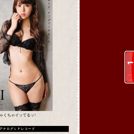
めちゃくちゃイッてるッ!
アナログＬＰレコード