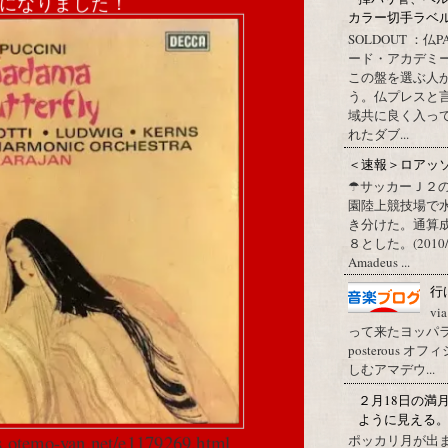
位になりました！
カラー切手ラベル http
SOLDOUT ：仏
ード・アカデミ
この盤を選ぶ人
う。仏プレスと
域共に良く入っ
れたダブ...
＜速報＞ロアッ
☂サッカーＪ２
園陸上競技場で
き分けた。通算
８とした。(2010/09/1
Amadeus ...
行
vi
って来たヨッパライ？ Pos
posterous
しむアマデウ...
２月18日の満
ように見える
cs.otemo-yan.net/e1179269.html
ポッカリ月が出