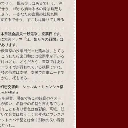
でせう、 風も少しはあるでせう。 沖
せう、 櫂から滴垂る水の音は 昵懇し
ませう、 —あなたの言葉の杜切れ間
立てるでせう、 すこしは降りても来る
熊本県議会議員一般選挙」投票日です。
めに大河ドラマ「江、姫たちの戦国」は
があります。
一般選挙の投票日だった熊本は、とても
。こうした行楽日和には投票率が下がる
すけれども、どうだろう。東京ではあち
ィーライヴが行われている模様ですね。
災後の熊本は支援、支援で自粛ムードで
から、桜もそろ...
：幻想交響曲 シャルル・ミュンシュ指
w.ly/4IgFg
1967年録音。現在でもこの録音のベスト
人が多い、名盤中の名盤と言えるでしょ
言うことも有り音色は色彩的、高域、低
ていて音質は瑞々しく70年代にプレスさ
ケットのパテ盤とは全く別物の良い音質
うし...