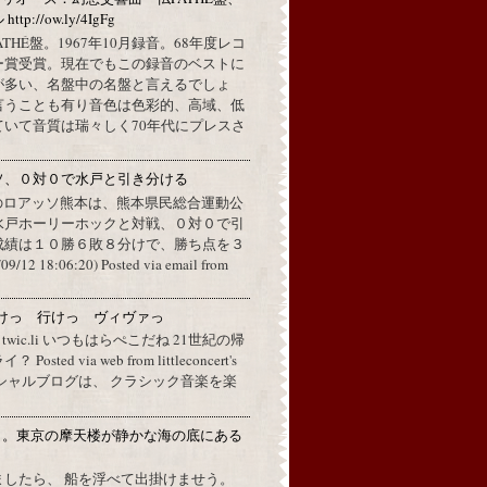
://ow.ly/4IgFg
PATHÉ盤。1967年10月録音。68年度レコ
ー賞受賞。現在でもこの録音のベストに
が多い、名盤中の名盤と言えるでしょ
言うことも有り音色は色彩的、高域、低
ていて音質は瑞々しく70年代にプレスさ
ソ、０対０で水戸と引き分ける
のロアッソ熊本は、熊本県民総合運動公
水戸ホーリーホックと対戦、０対０で引
成績は１０勝６敗８分けで、勝ち点を３
2 18:06:20) Posted via email from
けっ 行けっ ヴィヴァっ
a twic.li いつもはらぺこだね 21世紀の帰
ted via web from littleconcert's
 オフィシャルブログは、 クラシック音楽を楽
月。東京の摩天楼が静かな海の底にある
。
ましたら、 船を浮べて出掛けませう。