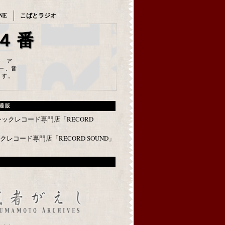
NE
こばとラジオ
４番
--- ア
ー、音
ます。
通販
レコード専門店「RECORD SOUND」