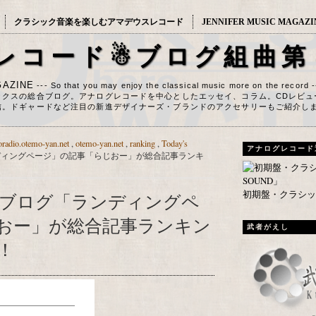
クラシック音楽を楽しむアマデウスレコード
JENNIFER MUSIC MAGAZI
レコード☃ブログ組曲第
AZINE
--- So that you may enjoy the classical music more on the record 
ックスの総合ブログ。アナログレコードを中心としたエッセイ、コラム。CDレビュ
信。ドギャードなど注目の新進デザイナーズ・ブランドのアクセサリーもご紹介し
oradio.otemo-yan.net
,
otemo-yan.net
,
ranking
,
Today's
アナログレコード
ディングページ」の記事「らじおー」が総合記事ランキ
初期盤・クラシック
ブログ「ランディングペ
おー」が総合記事ランキン
武者がえし
！