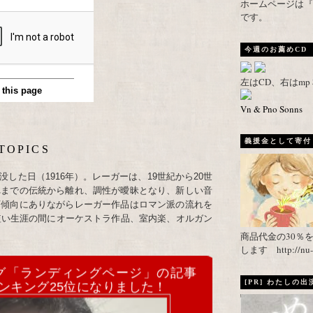
ホームページは『武者がえし
です。
今週のお薦めCD
左はCD、右はm
Vn & Pno Sonns
義援金として寄付し
TOPICS
した日（1916年）。レーガーは、19世紀から20世
れまでの伝統から離れ、調性が曖昧となり、新しい音
下傾向にありながらレーガー作品はロマン派の流れを
短い生涯の間にオーケストラ作品、室内楽、オルガン
商品代金の30％
します http://nu-ca
グ「ランディングページ」の記事
[PR] わたしの
ンキング25位になりました！