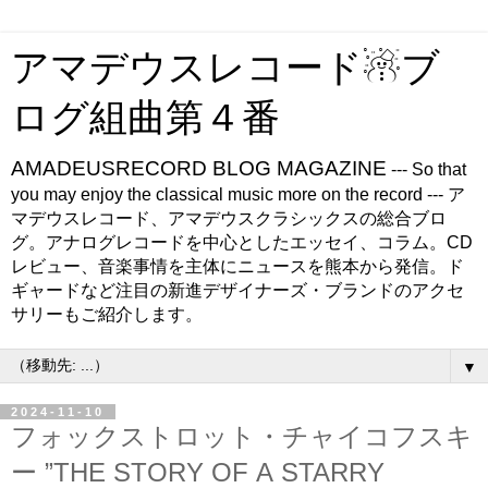
アマデウスレコード☃ブ
ログ組曲第４番
AMADEUSRECORD BLOG MAGAZINE
--- So that
you may enjoy the classical music more on the record --- ア
マデウスレコード、アマデウスクラシックスの総合ブロ
グ。アナログレコードを中心としたエッセイ、コラム。CD
レビュー、音楽事情を主体にニュースを熊本から発信。ド
ギャードなど注目の新進デザイナーズ・ブランドのアクセ
サリーもご紹介します。
▼
2024-11-10
フォックストロット・チャイコフスキ
ー ”THE STORY OF A STARRY