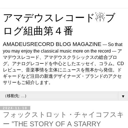
アマデウスレコード☃ブ
ログ組曲第４番
AMADEUSRECORD BLOG MAGAZINE
--- So that
you may enjoy the classical music more on the record --- ア
マデウスレコード、アマデウスクラシックスの総合ブロ
グ。アナログレコードを中心としたエッセイ、コラム。CD
レビュー、音楽事情を主体にニュースを熊本から発信。ド
ギャードなど注目の新進デザイナーズ・ブランドのアクセ
サリーもご紹介します。
▼
2024-11-10
フォックストロット・チャイコフスキ
ー ”THE STORY OF A STARRY